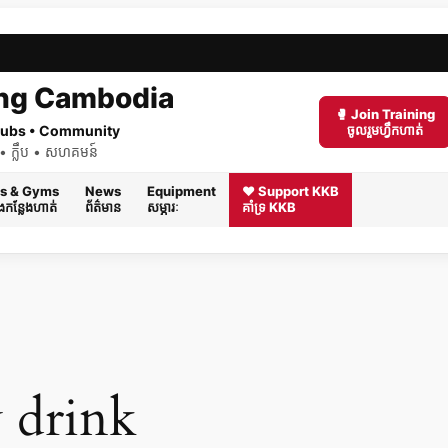
ng Cambodia
🥊 Join Training
 Clubs • Community
ចូលរួមហ្វឹកហាត់
ត់ • ក្លឹប • សហគមន៍
s & Gyms
News
Equipment
❤️ Support KKB
និងកន្លែងហាត់
ព័ត៌មាន
សម្ភារៈ
គាំទ្រ KKB
 drink