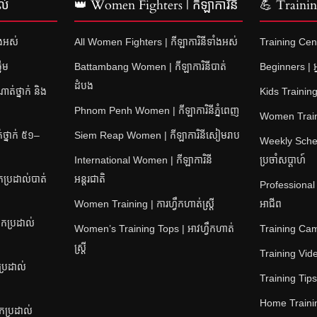
ល់
👑 Women Fighters | កីឡាការិនី
💪 Training
ំងអស់
All Women Fighters | កីឡាការិនីទាំងអស់
Training Cent
នើម
Battambang Women | កីឡាការិនីបាត់
Beginners | អ្
ដំបង
់ថ្នាក់ និង
Kids Training 
Phnom Penh Women | កីឡាការិនីភ្នំពេញ
Women Training
្នាក់ ៥១–
Siem Reap Women | កីឡាការិនីសៀមរាប
Weekly Sched
International Women | កីឡាការិនី
ប្រចាំសប្តាហ៍
ប្រដាល់បាត់
អន្តរជាតិ
Professional
Women Training | ការហ្វឹកហាត់ស្ត្រី
អាជីព
កប្រដាល់
Women’s Training Tops | អាវហ្វឹកហាត់
Training Camps
ស្ត្រី
Training Video
ប្រដាល់
Training Tips |
Home Training
នកប្រដាល់