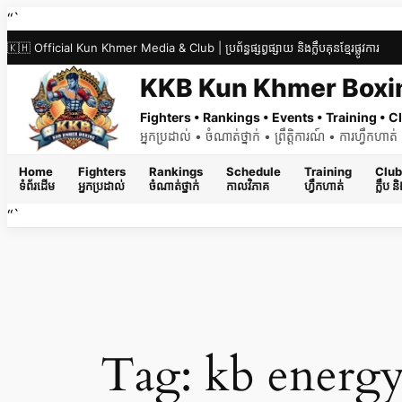
Skip
“`
to
🇰🇭 Official Kun Khmer Media & Club | ប្រព័ន្ធផ្សព្វផ្សាយ និងក្លឹបគុនខ្មែរផ្លូវការ
content
KKB Kun Khmer Boxi
Fighters • Rankings • Events • Training •
អ្នកប្រដាល់ • ចំណាត់ថ្នាក់ • ព្រឹត្តិការណ៍ • ការហ្វឹកហា
Home
Fighters
Rankings
Schedule
Training
Club
ទំព័រដើម
អ្នកប្រដាល់
ចំណាត់ថ្នាក់
កាលវិភាគ
ហ្វឹកហាត់
ក្លឹប 
“`
Tag:
kb energy