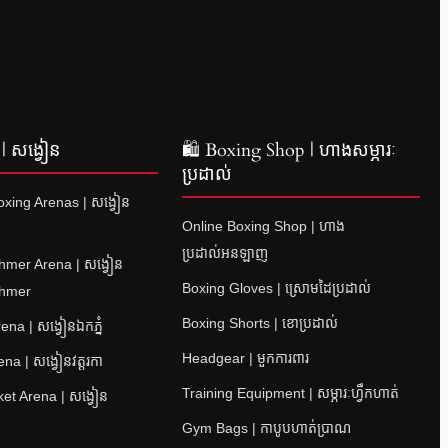
| សង្វៀន
🛍 Boxing Shop | ហាងសម្ភារៈ
ប្រដាល់
xing Arenas | សង្វៀន
Online Boxing Shop | ហាង
ប្រដាល់អនឡាញ
hmer Arena | សង្វៀន
Boxing Gloves | ស្រោមដៃប្រដាល់
Khmer
Boxing Shorts | ខោប្រដាល់
na | សង្វៀនឯកភ្នំ
Headgear | មួកការពារ
a | សង្វៀនវត្តរកា
Training Equipment | សម្ភារៈហ្វឹកហាត់
et Arena | សង្វៀន
Gym Bags | កាបូបហាត់ប្រាណ