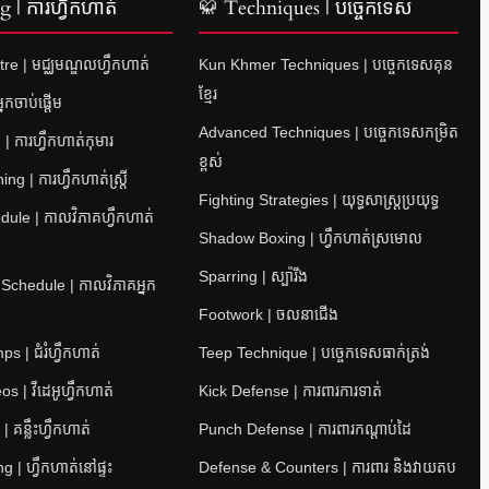
 | ការហ្វឹកហាត់
🥋 Techniques | បច្ចេកទេស
re | មជ្ឈមណ្ឌលហ្វឹកហាត់
Kun Khmer Techniques | បច្ចេកទេសគុន
ខ្មែរ
នកចាប់ផ្តើម
Advanced Techniques | បច្ចេកទេសកម្រិត
| ការហ្វឹកហាត់កុមារ
ខ្ពស់
 | ការហ្វឹកហាត់ស្ត្រី
Fighting Strategies | យុទ្ធសាស្ត្រប្រយុទ្ធ
ule | កាលវិភាគហ្វឹកហាត់
Shadow Boxing | ហ្វឹកហាត់ស្រមោល
Sparring | ស្ប៉ារីង
 Schedule | កាលវិភាគអ្នក
Footwork | ចលនាជើង
 | ជំរំហ្វឹកហាត់
Teep Technique | បច្ចេកទេសធាក់ត្រង់
s | វីដេអូហ្វឹកហាត់
Kick Defense | ការពារការទាត់
 គន្លឹះហ្វឹកហាត់
Punch Defense | ការពារកណ្តាប់ដៃ
 | ហ្វឹកហាត់នៅផ្ទះ
Defense & Counters | ការពារ និងវាយតប