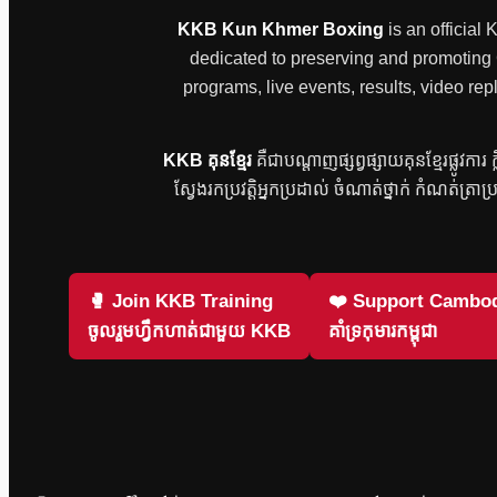
KKB Kun Khmer Boxing
is an official
dedicated to preserving and promoting Ca
programs, live events, results, video
KKB គុនខ្មែរ
គឺជាបណ្តាញផ្សព្វផ្សាយគុនខ្មែរផ្លូវកា
ស្វែងរកប្រវត្តិអ្នកប្រដាល់ ចំណាត់ថ្នាក់ កំណត់ត្រាប
🥊 Join KKB Training
❤️ Support Cambod
ចូលរួមហ្វឹកហាត់ជាមួយ KKB
គាំទ្រកុមារកម្ពុជា