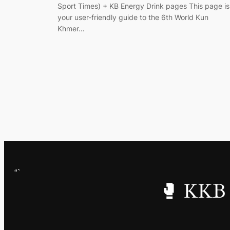
Sport Times) + KB Energy Drink pages This page is
your user-friendly guide to the 6th World Kun
Khmer…
“`
🥊 KKB 