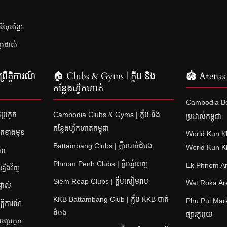
គុនខ្មែរ
ប្រដាល់
រឹត្តិការណ៍
🏠 Clubs & Gyms | ក្លឹប និង
🏟 Arenas 
កន្លែងហ្វឹកហាត់
Cambodia Bo
ប្រកួត
Cambodia Clubs & Gyms | ក្លឹប និង
ប្រដាល់កម្ពុជា
កន្លែងហ្វឹកហាត់កម្ពុជា
ួតខាងមុខ
World Kun K
Battambang Clubs | ក្លឹបបាត់ដំបង
World Kun 
ួត
Phnom Penh Clubs | ក្លឹបភ្នំពេញ
Ek Phnom Are
តឡើងវិញ
Siem Reap Clubs | ក្លឹបសៀមរាប
Wat Roka Aren
ទាល់
KKB Battambang Club | ក្លឹប KKB បាត់
Phu Pui Mark
្តិការណ៍
ដំបង
ផ្សារភូពុយ
ុនប្រកួត