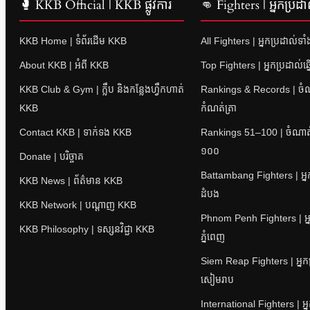
🥊 KKB Official | KKB ផ្លូវការ
👊 Fighters | អ្នកប្រដា
KKB Home | ទំព័រដើម KKB
All Fighters | អ្នកប្រដាល់ទា
About KKB | អំពី KKB
Top Fighters | អ្នកប្រដាល់ឆ្
KKB Club & Gym | ក្លឹប និងកន្លែងហ្វឹកហាត់
Rankings & Records | ចំណាត
KKB
កំណត់ត្រា
Contact KKB | ទាក់ទង KKB
Rankings 51–100 | ចំណាត់ថ
១០០
Donate | បរិច្ចាគ
Battambang Fighters | អ្នក
KKB News | ព័ត៌មាន KKB
ដំបង
KKB Network | បណ្តាញ KKB
Phnom Penh Fighters | អ្ន
KKB Philosophy | ទស្សនវិជ្ជា KKB
ភ្នំពេញ
Siem Reap Fighters | អ្នក
សៀមរាប
International Fighters | អ្