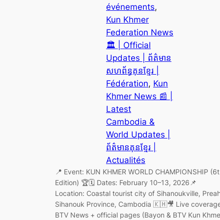
événements
, 
Kun Khmer
Federation News
🏛️ | Official
Updates | ព័ត៌មាន
សហព័ន្ធគុនខ្មែរ |
Fédération
, 
Kun
Khmer News 📰 |
Latest
Cambodia &
World Updates |
ព័ត៌មានគុនខ្មែរ |
Actualités
📍 Event: KUN KHMER WORLD CHAMPIONSHIP (6t
Edition) 🏆🗓 Dates: February 10–13, 2026📌
Location: Coastal tourist city of Sihanoukville, Prea
Sihanouk Province, Cambodia 🇰🇭🎥 Live coverage
BTV News + official pages (Bayon & BTV Kun Khme