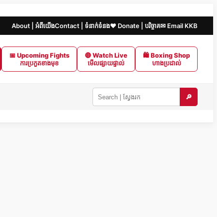
About | អំពីយើង
Contact | ទំនាក់ទំនង
❤️ Donate | បរិច្ចាគ
✉ Email KKB
📅 Upcoming Fights
🔴 Watch Live
🛍 Boxing Shop
ការប្រកួតខាងមុខ
មើលផ្សាយផ្ទាល់
ហាងប្រដាល់
🔎
Search
KKB
|
ស្វែងរក
ក្នុង
KKB