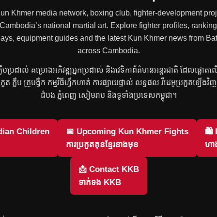
 Kun Khmer media network, boxing club, fighter-development proje
mbodia’s national martial art. Explore fighter profiles, rankings
 replays, equipment guides and the latest Kun Khmer news from
across Cambodia.
រ ក្លឹបប្រដាល់ គម្រោងអភិវឌ្ឍអ្នកប្រដាល់ និងវេទិកាព័ត៌មានអន្តរជាតិ ដែលផ្តោត
្រកួត ក្លឹប គ្រូបង្វឹក កម្មវិធីហ្វឹកហាត់ ការផ្សាយផ្ទាល់ លទ្ធផល វីដេអូប្រកួតឡើង
ដំបង ភ្នំពេញ សៀមរាប និងទូទាំងប្រទេសកម្ពុជា។
ian Children
📅 Upcoming Kun Khmer Fights
🛍
ការប្រកួតគុនខ្មែរខាងមុខ
ហាង
📩 Contact KKB
ទាក់ទង KKB