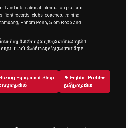
ct and international information platform
, fight records, clubs, coaches, training
 Battambang, Phnom Penh, Siem Reap and
លើការអភិរក្ស និងលើកកម្ពស់ក្បាច់គុនជាតិរបស់កម្ពុជា។
វិញ សម្ភារៈប្រដាល់ និងព័ត៌មានគុនខ្មែរចុងក្រោយពីបាត់
 Boxing Equipment Shop
👊 Fighter Profiles
សម្ភារៈប្រដាល់
ប្រវត្តិអ្នកប្រដាល់