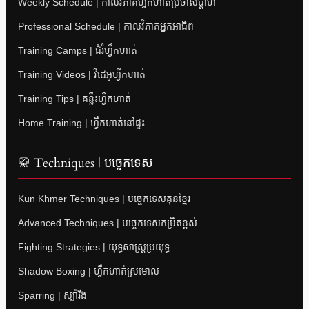
Weekly Schedule | កាលវិភាគហ្វឹកហាត់ប្រចាំសប្តាហ៍
Professional Schedule | កាលវិភាគអ្នកអាជីព
Training Camps | ជំរំហ្វឹកហាត់
Training Videos | វីដេអូហ្វឹកហាត់
Training Tips | គន្លឹះហ្វឹកហាត់
Home Training | ហ្វឹកហាត់នៅផ្ទះ
🥋 Techniques | បច្ចេកទេស
Kun Khmer Techniques | បច្ចេកទេសគុនខ្មែរ
Advanced Techniques | បច្ចេកទេសកម្រិតខ្ពស់
Fighting Strategies | យុទ្ធសាស្ត្រប្រយុទ្ធ
Shadow Boxing | ហ្វឹកហាត់ស្រមោល
Sparring | ស្ប៉ារីង