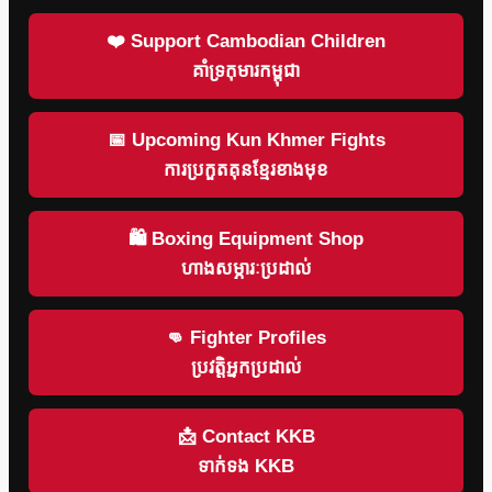
❤️ Support Cambodian Children
គាំទ្រកុមារកម្ពុជា
📅 Upcoming Kun Khmer Fights
ការប្រកួតគុនខ្មែរខាងមុខ
🛍 Boxing Equipment Shop
ហាងសម្ភារៈប្រដាល់
👊 Fighter Profiles
ប្រវត្តិអ្នកប្រដាល់
📩 Contact KKB
ទាក់ទង KKB