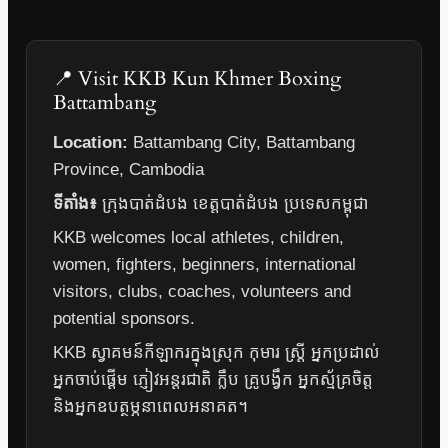
📍 Visit KKB Kun Khmer Boxing
Battambang
Location:
Battambang City, Battambang
Province, Cambodia
ទីតាំង៖
ក្រុងបាត់ដំបង ខេត្តបាត់ដំបង ប្រទេសកម្ពុជា
KKB welcomes local athletes, children,
women, fighters, beginners, international
visitors, clubs, coaches, volunteers and
potential sponsors.
KKB ស្វាគមន៍កីឡាករក្នុងស្រុក កុមារ ស្ត្រី អ្នកប្រដាល់
អ្នកចាប់ផ្តើម ភ្ញៀវអន្តរជាតិ ក្លឹប គ្រូបង្វឹក អ្នកស្ម័គ្រចិត្ត
និងអ្នកឧបត្ថម្ភនាពេលអនាគត។