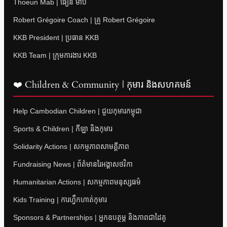
Thoeun Mab | ធឿន ម៉ាប់
Robert Grégoire Coach | គ្រូ Robert Grégoire
KKB President | ប្រធាន KKB
KKB Team | ក្រុមការងារ KKB
❤️ Children & Community | កុមារ និងសហគមន៍
Help Cambodian Children | ជួយកុមារកម្ពុជា
Sports & Children | កីឡា និងកុមារ
Solidarity Actions | សកម្មភាពសាមគ្គីភាព
Fundraising News | ព័ត៌មានរៃអង្គាសថវិកា
Humanitarian Actions | សកម្មភាពមនុស្សធម៌
Kids Training | ការហ្វឹកហាត់កុមារ
Sponsors & Partnerships | អ្នកឧបត្ថម្ភ និងភាពជាដៃគូ