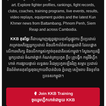
art. Explore fighter profiles, rankings, fight records,
clubs, coaches, training programs, live events, results,
video replays, equipment guides and the latest Kun
Khmer news from Battambang, Phnom Penh, Siem
Reap and across Cambodia.
KKB គុនខ្មែរ
គឺជាបណ្តាញផ្សព្វផ្សាយគុនខ្មែរផ្លូវការ ក្លឹបប្រដាល់
គម្រោងអភិវឌ្ឍអ្នកប្រដាល់ និងវេទិកាព័ត៌មានអន្តរជាតិ ដែលផ្តោត
លើការអភិរក្ស និងលើកកម្ពស់ក្បាច់គុនជាតិរបស់កម្ពុជា។ ស្វែងរកប្រវត្តិ
អ្នកប្រដាល់ ចំណាត់ថ្នាក់ កំណត់ត្រាប្រកួត ក្លឹប គ្រូបង្វឹក កម្មវិធីហ្វឹក
ហាត់ ការផ្សាយផ្ទាល់ លទ្ធផល វីដេអូប្រកួតឡើងវិញ សម្ភារៈប្រដាល់
និងព័ត៌មានគុនខ្មែរចុងក្រោយពីបាត់ដំបង ភ្នំពេញ សៀមរាប និងទូទាំង
ប្រទេសកម្ពុជា។
🥊 Join KKB Training
ចូលរួមហ្វឹកហាត់ជាមួយ KKB