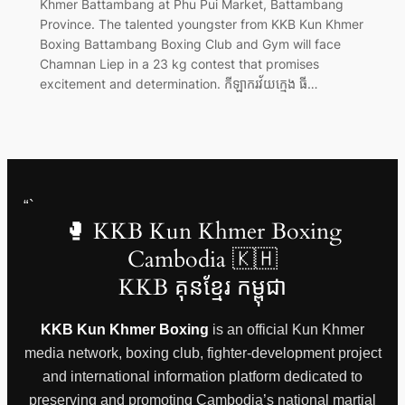
Khmer Battambang at Phu Pui Market, Battambang
Province. The talented youngster from KKB Kun Khmer
Boxing Battambang Boxing Club and Gym will face
Chamnan Liep in a 23 kg contest that promises
excitement and determination. កីឡាករវ័យក្មេង ធី…
“`
🥊 KKB Kun Khmer Boxing
Cambodia 🇰🇭
KKB គុនខ្មែរ កម្ពុជា
KKB Kun Khmer Boxing
is an official Kun Khmer
media network, boxing club, fighter-development project
and international information platform dedicated to
preserving and promoting Cambodia’s national martial