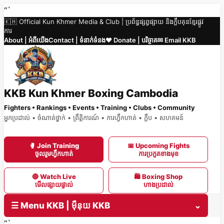
Skip
“`
🇰🇭 Official Kun Khmer Media & Club | ប្រព័ន្ធផ្សព្វផ្សាយ និងក្លឹបគុនខ្មែរផ្លូវ
to
ការ
content
About | អំពីយើង
Contact | ទំនាក់ទំនង
❤️ Donate | បរិច្ចាគ
✉ Email KKB
KKB Kun Khmer Boxing Cambodia
Fighters • Rankings • Events • Training • Clubs • Community
អ្នកប្រដាល់ • ចំណាត់ថ្នាក់ • ព្រឹត្តិការណ៍ • ការហ្វឹកហាត់ • ក្លឹប • សហគមន៍
🥊 Join Training
📅 Upcoming Fights
ចូលរួមហ្វឹកហាត់
ការប្រកួតខាងមុខ
🔴 Watch Live
🛍 Boxing Shop
មើលផ្សាយផ្ទាល់
ហាងប្រដាល់
☰ Menu KKB | ម៉ឺនុយ KKB
⌄
“`