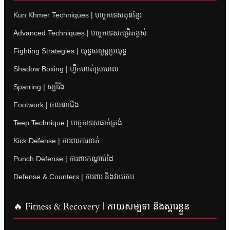
Kun Khmer Techniques | បច្ចេកទេសគុនខ្មែរ
Advanced Techniques | បច្ចេកទេសកម្រិតខ្ពស់
Fighting Strategies | យុទ្ធសាស្ត្រប្រយុទ្ធ
Shadow Boxing | ហ្វឹកហាត់ស្រមោល
Sparring | ស្ប៉ារីង
Footwork | ចលនាជើង
Teep Technique | បច្ចេកទេសធាក់ត្រង់
Kick Defense | ការពារការទាត់
Punch Defense | ការពារកណ្តាប់ដៃ
Defense & Counters | ការពារ និងវាយតប
🔥 Fitness & Recovery | កាយសម្បទា និងស្តារខ្លួន