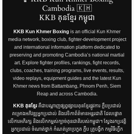
Cambodia 🇰🇭
KKB គុនខ្មែរ កម្ពុជា
KKB Kun Khmer Boxing
is an official Kun Khmer
media network, boxing club, fighter-development project
and international information platform dedicated to
preserving and promoting Cambodia’s national martial
art. Explore fighter profiles, rankings, fight records,
clubs, coaches, training programs, live events, results,
video replays, equipment guides and the latest Kun
Khmer news from Battambang, Phnom Penh, Siem
Reap and across Cambodia.
KKB គុនខ្មែរ
គឺជាបណ្តាញផ្សព្វផ្សាយគុនខ្មែរផ្លូវការ ក្លឹបប្រដាល់
គម្រោងអភិវឌ្ឍអ្នកប្រដាល់ និងវេទិកាព័ត៌មានអន្តរជាតិ ដែលផ្តោត
លើការអភិរក្ស និងលើកកម្ពស់ក្បាច់គុនជាតិរបស់កម្ពុជា។ ស្វែងរកប្រវត្តិ
អ្នកប្រដាល់ ចំណាត់ថ្នាក់ កំណត់ត្រាប្រកួត ក្លឹប គ្រូបង្វឹក កម្មវិធីហ្វឹក