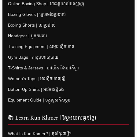
Online Boxing Shop | ហាងប្រដាល់អនឡាញ
Boxing Gloves | ស្រោមដៃប្រដាល់
Boxing Shorts | ខោប្រដាល់
Headgear | មួកការពារ
Training Equipment | សម្ភារៈហ្វឹកហាត់
Gym Bags | កាបូបហាត់ប្រាណ
T-Shirts & Jerseys | អាវយឺត និងអាវកីឡា
Women’s Tops | អាវហ្វឹកហាត់ស្ត្រី
Button-Up Shirts | អាវមានប៊ូតុង
Equipment Guide | មគ្គុទ្ទេសក៍សម្ភារៈ
📚 Learn Kun Khmer | ស្វែងយល់គុនខ្មែរ
What Is Kun Khmer? | គុនខ្មែរជាអ្វី?