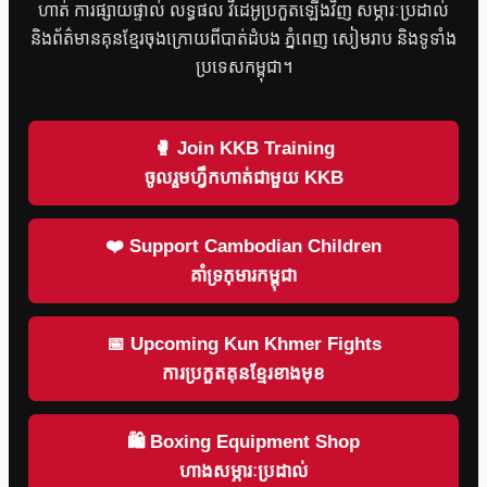
ហាត់ ការផ្សាយផ្ទាល់ លទ្ធផល វីដេអូប្រកួតឡើងវិញ សម្ភារៈប្រដាល់
និងព័ត៌មានគុនខ្មែរចុងក្រោយពីបាត់ដំបង ភ្នំពេញ សៀមរាប និងទូទាំង
ប្រទេសកម្ពុជា។
🥊 Join KKB Training
ចូលរួមហ្វឹកហាត់ជាមួយ KKB
❤️ Support Cambodian Children
គាំទ្រកុមារកម្ពុជា
📅 Upcoming Kun Khmer Fights
ការប្រកួតគុនខ្មែរខាងមុខ
🛍 Boxing Equipment Shop
ហាងសម្ភារៈប្រដាល់