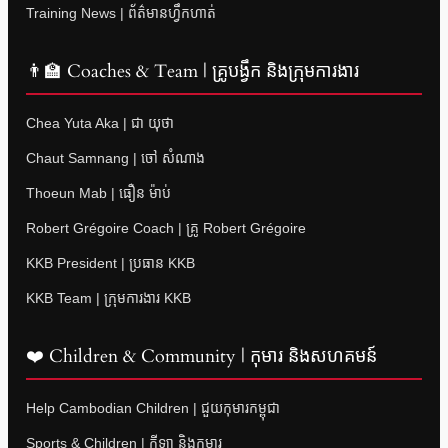
Training News | ព័ត៌មានហ្វឹកហាត់
👨‍🏫 Coaches & Team | គ្រូបង្វឹក និងក្រុមការងារ
Chea Yuta Aka | ជា យុថា
Chaut Samnang | ចៅ សំណាង
Thoeun Mab | ធឿន ម៉ាប់
Robert Grégoire Coach | គ្រូ Robert Grégoire
KKB President | ប្រធាន KKB
KKB Team | ក្រុមការងារ KKB
❤️ Children & Community | កុមារ និងសហគមន៍
Help Cambodian Children | ជួយកុមារកម្ពុជា
Sports & Children | កីឡា និងកុមារ