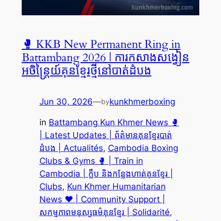
🥊 KKB New Permanent Ring in
Battambang 2026 | ការកសាងសង្វៀន
អចិន្ត្រៃយ៍គុនខ្មែរថ្មីនៅបាត់ដំបង
Jun 30, 2026
—
kunkhmerboxing
by
in
Battambang Kun Khmer News 🥊
| Latest Updates | ព័ត៌មានគុនខ្មែរបាត់
ដំបង | Actualités
, 
Cambodia Boxing
Clubs & Gyms 🥊 | Train in
Cambodia | ក្លឹប និងកន្លែងហាត់គុនខ្មែរ |
Clubs
, 
Kun Khmer Humanitarian
News ❤️ | Community Support |
សកម្មភាពមនុស្សធម៌គុនខ្មែរ | Solidarité
, 