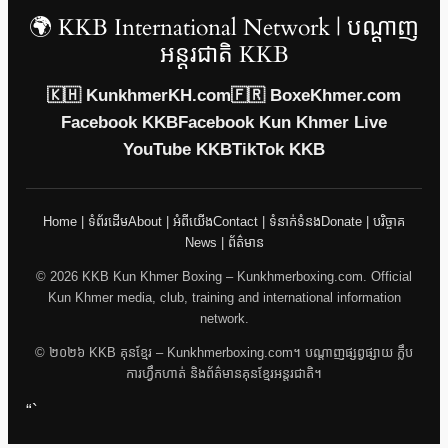
🌍 KKB International Network | បណ្តាញ
អន្តរជាតិ KKB
🇰🇭 KunkhmerKH.com
🇫🇷 BoxeKhmer.com
Facebook KKB
Facebook Kun Khmer Live
YouTube KKB
TikTok KKB
Home | ទំព័រដើម
About | អំពីយើង
Contact | ទំនាក់ទំនង
Donate | បរិច្ចាគ
News | ព័ត៌មាន
© 2026 KKB Kun Khmer Boxing – Kunkhmerboxing.com. Official
Kun Khmer media, club, training and international information
network.
© ២០២៦ KKB គុនខ្មែរ – Kunkhmerboxing.com។ បណ្តាញផ្សព្វផ្សាយ ក្លឹប
ការហ្វឹកហាត់ និងព័ត៌មានគុនខ្មែរអន្តរជាតិ។
“`