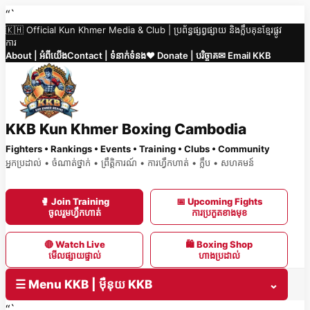
Skip
“`
🇰🇭 Official Kun Khmer Media & Club | ប្រព័ន្ធផ្សព្វផ្សាយ និងក្លឹបគុនខ្មែរផ្លូវ
to
ការ
content
About | អំពីយើង
Contact | ទំនាក់ទំនង
❤️ Donate | បរិច្ចាគ
✉ Email KKB
KKB Kun Khmer Boxing Cambodia
Fighters • Rankings • Events • Training • Clubs • Community
អ្នកប្រដាល់ • ចំណាត់ថ្នាក់ • ព្រឹត្តិការណ៍ • ការហ្វឹកហាត់ • ក្លឹប • សហគមន៍
🥊 Join Training
📅 Upcoming Fights
ចូលរួមហ្វឹកហាត់
ការប្រកួតខាងមុខ
🔴 Watch Live
🛍 Boxing Shop
មើលផ្សាយផ្ទាល់
ហាងប្រដាល់
☰ Menu KKB | ម៉ឺនុយ KKB
⌄
“`