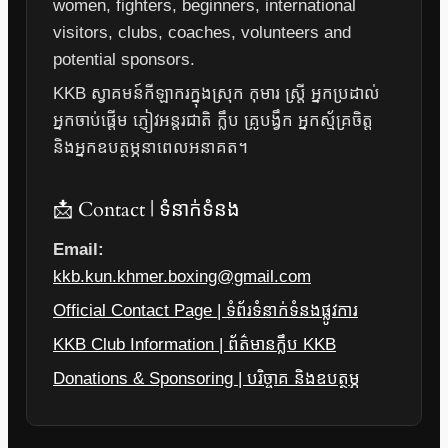
women, fighters, beginners, international
visitors, clubs, coaches, volunteers and
potential sponsors.
KKB ស្វាគមន៍កីឡាករក្នុងស្រុក កុមារ ស្ត្រី អ្នកប្រដាល់
អ្នកចាប់ផ្តើម ភ្ញៀវអន្តរជាតិ ក្លឹប គ្រូបង្វឹក អ្នកស្ម័គ្រចិត្ត
និងអ្នកឧបត្ថម្ភនាពេលអនាគត។
📩 Contact | ទំនាក់ទំនង
Email:
kkb.kun.khmer.boxing@gmail.com
Official Contact Page | ទំព័រទំនាក់ទំនងផ្លូវការ
KKB Club Information | ព័ត៌មានក្លឹប KKB
Donations & Sponsoring | បរិច្ចាគ និងឧបត្ថម្ភ