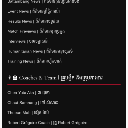
Battambang News | ព័ត៌មានគុនខ្មែរបាត់ដំបង
Event News | ព័ត៌មានព្រឹត្តិការណ៍
Results News | ព័ត៌មានលទ្ធផល
Match Previews | ព័ត៌មានមុនប្រកួត
Interviews | បទសម្ភាសន៍
Humanitarian News | ព័ត៌មានមនុស្សធម៌
Training News | ព័ត៌មានហ្វឹកហាត់
👨‍🏫 Coaches & Team | គ្រូបង្វឹក និងក្រុមការងារ
Chea Yuta Aka | ជា យុថា
Chaut Samnang | ចៅ សំណាង
Thoeun Mab | ធឿន ម៉ាប់
Robert Grégoire Coach | គ្រូ Robert Grégoire