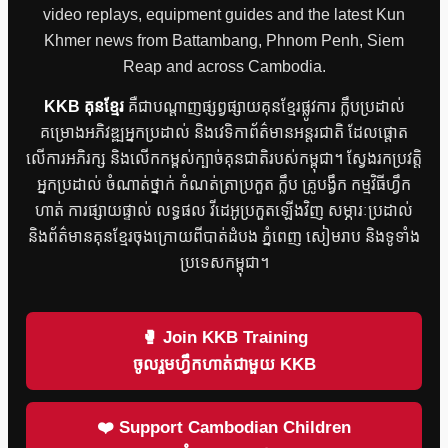
video replays, equipment guides and the latest Kun
Khmer news from Battambang, Phnom Penh, Siem
Reap and across Cambodia.
KKB គុនខ្មែរ
គឺជាបណ្តាញផ្សព្វផ្សាយគុនខ្មែរផ្លូវការ ក្លឹបប្រដាល់
គម្រោងអភិវឌ្ឍអ្នកប្រដាល់ និងវេទិកាព័ត៌មានអន្តរជាតិ ដែលផ្តោត
លើការអភិរក្ស និងលើកកម្ពស់ក្បាច់គុនជាតិរបស់កម្ពុជា។ ស្វែងរកប្រវត្តិ
អ្នកប្រដាល់ ចំណាត់ថ្នាក់ កំណត់ត្រាប្រកួត ក្លឹប គ្រូបង្វឹក កម្មវិធីហ្វឹក
ហាត់ ការផ្សាយផ្ទាល់ លទ្ធផល វីដេអូប្រកួតឡើងវិញ សម្ភារៈប្រដាល់
និងព័ត៌មានគុនខ្មែរចុងក្រោយពីបាត់ដំបង ភ្នំពេញ សៀមរាប និងទូទាំង
ប្រទេសកម្ពុជា។
🥊 Join KKB Training
ចូលរួមហ្វឹកហាត់ជាមួយ KKB
❤️ Support Cambodian Children