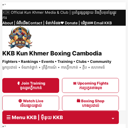
Skip
“`
🇰🇭 Official Kun Khmer Media & Club | ប្រព័ន្ធផ្សព្វផ្សាយ និងក្លឹបគុនខ្មែរផ្លូវ
to
ការ
content
About | អំពីយើង
Contact | ទំនាក់ទំនង
❤️ Donate | បរិច្ចាគ
✉ Email KKB
KKB Kun Khmer Boxing Cambodia
Fighters • Rankings • Events • Training • Clubs • Community
អ្នកប្រដាល់ • ចំណាត់ថ្នាក់ • ព្រឹត្តិការណ៍ • ការហ្វឹកហាត់ • ក្លឹប • សហគមន៍
🥊 Join Training
📅 Upcoming Fights
ចូលរួមហ្វឹកហាត់
ការប្រកួតខាងមុខ
🔴 Watch Live
🛍 Boxing Shop
មើលផ្សាយផ្ទាល់
ហាងប្រដាល់
☰ Menu KKB | ម៉ឺនុយ KKB
⌄
“`