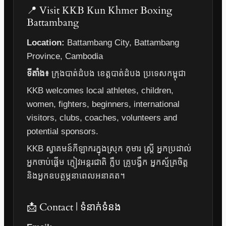
📍 Visit KKB Kun Khmer Boxing
Battambang
Location:
Battambang City, Battambang
Province, Cambodia
ទីតាំង៖
ក្រុងបាត់ដំបង ខេត្តបាត់ដំបង ប្រទេសកម្ពុជា
KKB welcomes local athletes, children,
women, fighters, beginners, international
visitors, clubs, coaches, volunteers and
potential sponsors.
KKB ស្វាគមន៍កីឡាករក្នុងស្រុក កុមារ ស្ត្រី អ្នកប្រដាល់
អ្នកចាប់ផ្តើម ភ្ញៀវអន្តរជាតិ ក្លឹប គ្រូបង្វឹក អ្នកស្ម័គ្រចិត្ត
និងអ្នកឧបត្ថម្ភនាពេលអនាគត។
📩 Contact | ទំនាក់ទំនង