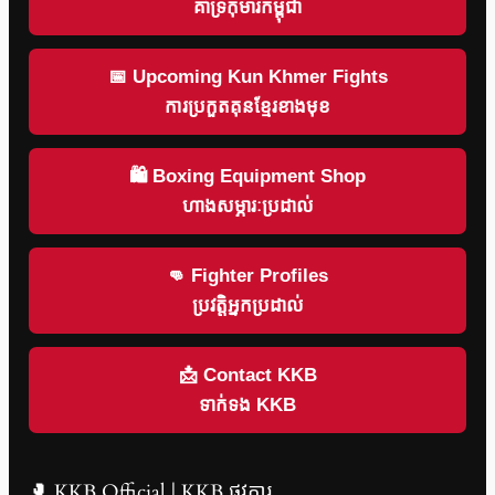
គាំទ្រកុមារកម្ពុជា
📅 Upcoming Kun Khmer Fights
ការប្រកួតគុនខ្មែរខាងមុខ
🛍 Boxing Equipment Shop
ហាងសម្ភារៈប្រដាល់
👊 Fighter Profiles
ប្រវត្តិអ្នកប្រដាល់
📩 Contact KKB
ទាក់ទង KKB
🥊 KKB Official | KKB ផ្លូវការ