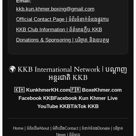
Email:
kkb.kun.khmer.boxing@gmail.com
Official Contact Page | ទំព័រទំនាក់ទំនងផ្លូវការ
KKB Club Information | ព័ត៌មានក្លឹប KKB
Donations & Sponsoring | បរិច្ចាគ និងឧបត្ថម្ភ
🌍 KKB International Network | បណ្តាញ
អន្តរជាតិ KKB
🇰🇭 KunkhmerKH.com
🇫🇷 BoxeKhmer.com
Facebook KKB
Facebook Kun Khmer Live
YouTube KKB
TikTok KKB
Home | ទំព័រដើម
About | អំពីយើង
Contact | ទំនាក់ទំនង
Donate | បរិច្ចាគ
News | ព័ត៌មាន