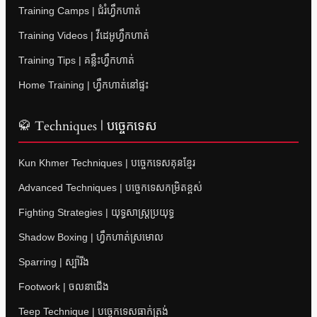
Training Camps | ជំរំហ្វឹកហាត់
Training Videos | វីដេអូហ្វឹកហាត់
Training Tips | គន្លឹះហ្វឹកហាត់
Home Training | ហ្វឹកហាត់នៅផ្ទះ
🥋 Techniques | បច្ចេកទេស
Kun Khmer Techniques | បច្ចេកទេសគុនខ្មែរ
Advanced Techniques | បច្ចេកទេសកម្រិតខ្ពស់
Fighting Strategies | យុទ្ធសាស្ត្រប្រយុទ្ធ
Shadow Boxing | ហ្វឹកហាត់ស្រមោល
Sparring | ស្ប៉ារីង
Footwork | ចលនាជើង
Teep Technique | បច្ចេកទេសធាក់ត្រង់