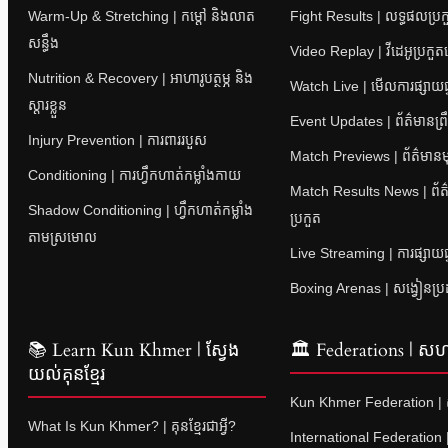
Warm-Up & Stretching | កម្តៅ និងលាត
Fight Results | លទ្ធផលប្រក
សន្ធឹង
Video Replay | វីដេអូប្រកួ
Nutrition & Recovery | អាហារូបត្ថម្ភ និង
Watch Live | មើលការផ្សាយផ្
ស្តារខ្លួន
Event Updates | ព័ត៌មានព្រឹត
Injury Prevention | ការពាររបួស
Match Previews | ព័ត៌មានម
Conditioning | ការហ្វឹកហាត់កម្លាំងកាយ
Match Results News | ព័
Shadow Conditioning | ហ្វឹកហាត់កម្លាំង
ប្រកួត
តាមស្រមោល
Live Streaming | ការផ្សាយផ្
Boxing Arenas | សង្វៀនប្រ
📚 Learn Kun Khmer | ស្វែង
🏛 Federations | សហព
យល់គុនខ្មែរ
Kun Khmer Federation | សហ
What Is Kun Khmer? | គុនខ្មែរជាអ្វី?
International Federation 