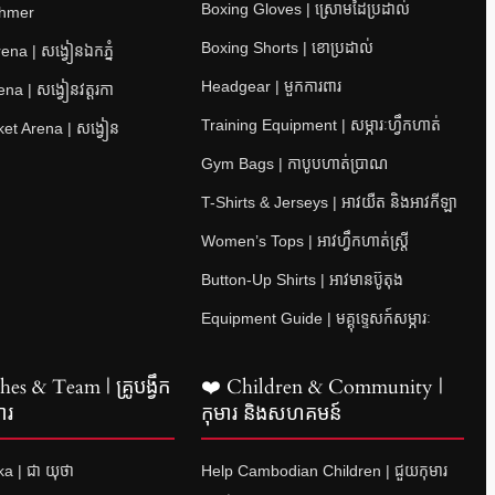
Boxing Gloves | ស្រោមដៃប្រដាល់
Khmer
Boxing Shorts | ខោប្រដាល់
na | សង្វៀនឯកភ្នំ
Headgear | មួកការពារ
a | សង្វៀនវត្តរកា
Training Equipment | សម្ភារៈហ្វឹកហាត់
et Arena | សង្វៀន
Gym Bags | កាបូបហាត់ប្រាណ
T-Shirts & Jerseys | អាវយឺត និងអាវកីឡា
Women’s Tops | អាវហ្វឹកហាត់ស្ត្រី
Button-Up Shirts | អាវមានប៊ូតុង
Equipment Guide | មគ្គុទ្ទេសក៍សម្ភារៈ
es & Team | គ្រូបង្វឹក
❤️ Children & Community |
ារ
កុមារ និងសហគមន៍
a | ជា យុថា
Help Cambodian Children | ជួយកុមារ