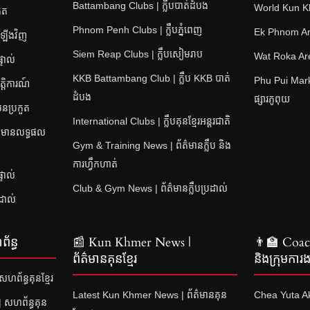
Battambang Clubs | ក្លឹបបាត់ដំបង
World Kun 
ួត
Phnom Penh Clubs | ក្លឹបភ្នំពេញ
Ek Phnom Are
តឡើងវិញ
Siem Reap Clubs | ក្លឹបសៀមរាប
Wat Roka Aren
ទាល់
KKB Battambang Club | ក្លឹប KKB បាត់
Phu Pui Mark
្តិការណ៍
ដំបង
ផ្សារភូពុយ
ុនប្រកួត
International Clubs | ក្លឹបគុនខ្មែរអន្តរជាតិ
ត៌មានលទ្ធផល
Gym & Training News | ព័ត៌មានក្លឹប និង
ការហ្វឹកហាត់
ទាល់
Club & Gym News | ព័ត៌មានក្លឹបប្រដាល់
ដាល់
័ន្ធ
📰 Kun Khmer News |
👨‍🏫 Coach
ព័ត៌មានគុនខ្មែរ
និងក្រុមការង
ព័ន្ធគុនខ្មែរ
Latest Kun Khmer News | ព័ត៌មានគុន
Chea Yuta Ak
| សហព័ន្ធគុន