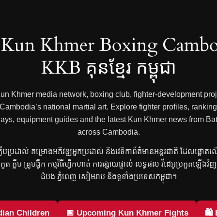
Kun Khmer Boxing Cambo
KKB គុនខ្មែរ កម្ពុជា
 Kun Khmer media network, boxing club, fighter-development proje
mbodia’s national martial art. Explore fighter profiles, rankings
 replays, equipment guides and the latest Kun Khmer news from
across Cambodia.
រ ក្លឹបប្រដាល់ គម្រោងអភិវឌ្ឍអ្នកប្រដាល់ និងវេទិកាព័ត៌មានអន្តរជាតិ ដែលផ្តោត
្រកួត ក្លឹប គ្រូបង្វឹក កម្មវិធីហ្វឹកហាត់ ការផ្សាយផ្ទាល់ លទ្ធផល វីដេអូប្រកួតឡើង
ដំបង ភ្នំពេញ សៀមរាប និងទូទាំងប្រទេសកម្ពុជា។
ian Children
📅 Upcoming Kun Khmer Fights
🛍