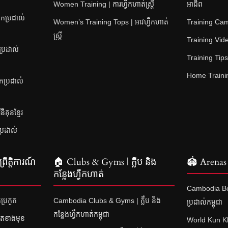
Women Training | ការហ្វឹកហាត់ស្ត្រី
អាជីព
កប្រដាល់
Women’s Training Tops | អាវហ្វឹកហាត់
Training Camps
ស្ត្រី
Training Video
ប្រដាល់
Training Tips |
Home Training
នកប្រដាល់
គុនខ្មែរ
ប្រដាល់
រឹត្តិការណ៍
🏠 Clubs & Gyms | ក្លឹប និង
🏟 Arenas 
កន្លែងហ្វឹកហាត់
Cambodia Bo
ប្រកួត
Cambodia Clubs & Gyms | ក្លឹប និង
ប្រដាល់កម្ពុជា
កន្លែងហ្វឹកហាត់កម្ពុជា
ួតខាងមុខ
World Kun K