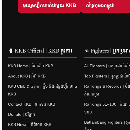
ចូលរួមហ្វឹកហាត់ជាមួយ KKB
គាំទ្រកុមារកម្ពុជា
🥊 KKB Official | KKB ផ្លូវការ
👊 Fighters | អ្នកប្រដា
KKB Home | ទំព័រដើម KKB
All Fighters | អ្នកប្រដាល់ទា
About KKB | អំពី KKB
Top Fighters | អ្នកប្រដាល់ឆ្
KKB Club & Gym | ក្លឹប និងកន្លែងហ្វឹកហាត់
Rankings & Records | ចំណាត
KKB
កំណត់ត្រា
Contact KKB | ទាក់ទង KKB
Rankings 51–100 | ចំណាត់ថ
១០០
Donate | បរិច្ចាគ
Battambang Fighters | អ្នក
KKB News | ព័ត៌មាន KKB