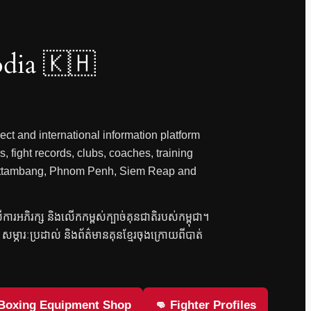
dia 🇰🇭
ct and international information platform
, fight records, clubs, coaches, training
 Battambang, Phnom Penh, Siem Reap and
លើការអភិរក្ស និងលើកកម្ពស់ក្បាច់គុនជាតិរបស់កម្ពុជា។
វិញ សម្ភារៈប្រដាល់ និងព័ត៌មានគុនខ្មែរចុងក្រោយពីបាត់
 Boxing Equipment Shop
👊 Fighter Profiles