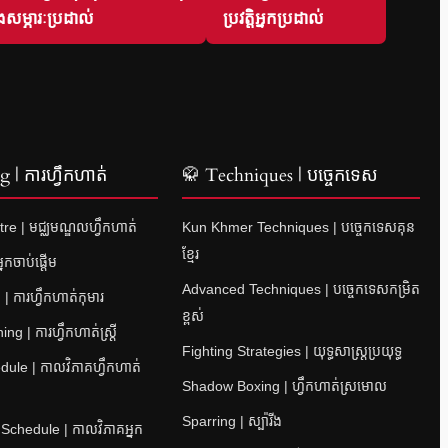
សម្ភារៈប្រដាល់
ប្រវត្តិអ្នកប្រដាល់
 | ការហ្វឹកហាត់
🥋 Techniques | បច្ចេកទេស
re | មជ្ឈមណ្ឌលហ្វឹកហាត់
Kun Khmer Techniques | បច្ចេកទេសគុន
ខ្មែរ
នកចាប់ផ្តើម
Advanced Techniques | បច្ចេកទេសកម្រិត
| ការហ្វឹកហាត់កុមារ
ខ្ពស់
 | ការហ្វឹកហាត់ស្ត្រី
Fighting Strategies | យុទ្ធសាស្ត្រប្រយុទ្ធ
ule | កាលវិភាគហ្វឹកហាត់
Shadow Boxing | ហ្វឹកហាត់ស្រមោល
Sparring | ស្ប៉ារីង
 Schedule | កាលវិភាគអ្នក