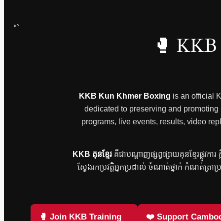
“`
🥊 KKB 
KKB Kun Khmer Boxing
is an official
dedicated to preserving and promoting Ca
programs, live events, results, video
KKB គុនខ្មែរ
គឺជាបណ្តាញផ្សព្វផ្សាយគុនខ្មែរផ្លូវកា
ស្វែងរកប្រវត្តិអ្នកប្រដាល់ ចំណាត់ថ្នាក់ កំណត់ត្រាប
🥊 Join KKB Training
❤️ Support Cambod