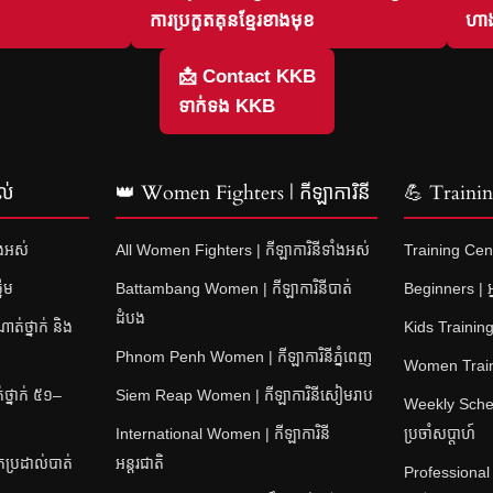
ការប្រកួតគុនខ្មែរខាងមុខ
ហាង
📩 Contact KKB
ទាក់ទង KKB
ល់
👑 Women Fighters | កីឡាការិនី
💪 Training
ំងអស់
All Women Fighters | កីឡាការិនីទាំងអស់
Training Cent
នើម
Battambang Women | កីឡាការិនីបាត់
Beginners | អ្
ដំបង
់ថ្នាក់ និង
Kids Training 
Phnom Penh Women | កីឡាការិនីភ្នំពេញ
Women Training
្នាក់ ៥១–
Siem Reap Women | កីឡាការិនីសៀមរាប
Weekly Sched
International Women | កីឡាការិនី
ប្រចាំសប្តាហ៍
ប្រដាល់បាត់
អន្តរជាតិ
Professional