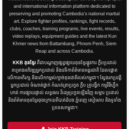
and international information platform dedicated to
preserving and promoting Cambodia’s national martial
art. Explore fighter profiles, rankings, fight records,
clubs, coaches, training programs, live events, results,
video replays, equipment guides and the latest Kun
Khmer news from Battambang, Phnom Penh, Siem
Reap and across Cambodia.
KKB គុនខ្មែរ
គឺជាបណ្តាញផ្សព្វផ្សាយគុនខ្មែរផ្លូវការ ក្លឹបប្រដាល់
គម្រោងអភិវឌ្ឍអ្នកប្រដាល់ និងវេទិកាព័ត៌មានអន្តរជាតិ ដែលផ្តោត
លើការអភិរក្ស និងលើកកម្ពស់ក្បាច់គុនជាតិរបស់កម្ពុជា។ ស្វែងរកប្រវត្តិ
អ្នកប្រដាល់ ចំណាត់ថ្នាក់ កំណត់ត្រាប្រកួត ក្លឹប គ្រូបង្វឹក កម្មវិធីហ្វឹក
ហាត់ ការផ្សាយផ្ទាល់ លទ្ធផល វីដេអូប្រកួតឡើងវិញ សម្ភារៈប្រដាល់
និងព័ត៌មានគុនខ្មែរចុងក្រោយពីបាត់ដំបង ភ្នំពេញ សៀមរាប និងទូទាំង
ប្រទេសកម្ពុជា។