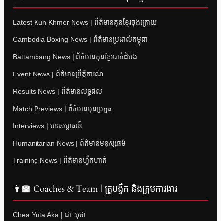
Latest Kun Khmer News | ព័ត៌មានគុនខ្មែរចុងក្រោយ
Cambodia Boxing News | ព័ត៌មានប្រដាល់កម្ពុជា
Battambang News | ព័ត៌មានគុនខ្មែរបាត់ដំបង
Event News | ព័ត៌មានព្រឹត្តិការណ៍
Results News | ព័ត៌មានលទ្ធផល
Match Previews | ព័ត៌មានមុនប្រកួត
Interviews | បទសម្ភាសន៍
Humanitarian News | ព័ត៌មានមនុស្សធម៌
Training News | ព័ត៌មានហ្វឹកហាត់
👨‍🏫 Coaches & Team | គ្រូបង្វឹក និងក្រុមការងារ
Chea Yuta Aka | ជា យុថា