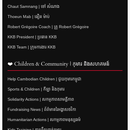
Chaut Samnang | ចៅ សំណាង
Thoeun Mab | ធឿន ម៉ាប់
Robert Grégoire Coach | គ្រូ Robert Grégoire
KKB President | ប្រធាន KKB
KKB Team | ក្រុមការងារ KKB
❤️ Children & Community | កុមារ និងសហគមន៍
Help Cambodian Children | ជួយកុមារកម្ពុជា
Sports & Children | កីឡា និងកុមារ
Solidarity Actions | សកម្មភាពសាមគ្គីភាព
Fundraising News | ព័ត៌មានរៃអង្គាសថវិកា
Humanitarian Actions | សកម្មភាពមនុស្សធម៌
Kids Training | ការហ្វឹកហាត់កុមារ