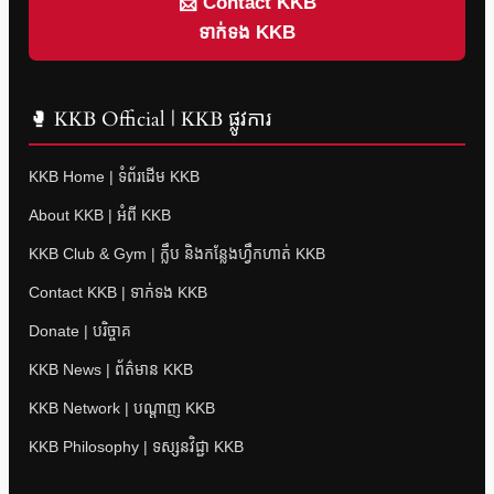
📩 Contact KKB
ទាក់ទង KKB
🥊 KKB Official | KKB ផ្លូវការ
KKB Home | ទំព័រដើម KKB
About KKB | អំពី KKB
KKB Club & Gym | ក្លឹប និងកន្លែងហ្វឹកហាត់ KKB
Contact KKB | ទាក់ទង KKB
Donate | បរិច្ចាគ
KKB News | ព័ត៌មាន KKB
KKB Network | បណ្តាញ KKB
KKB Philosophy | ទស្សនវិជ្ជា KKB