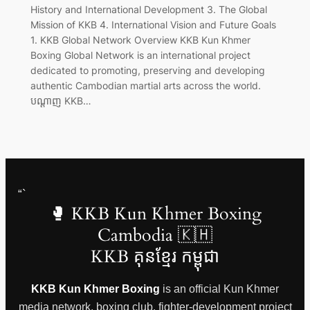
History and International Development 3. The Global
Mission of KKB 4. International Vision and Future Goals
1. KKB Global Network Overview KKB Kun Khmer
Boxing Global Network is an international project
dedicated to promoting, preserving and developing
authentic Cambodian martial arts across the world.
បណ្តាញ KKB…
“`
🥊 KKB Kun Khmer Boxing
Cambodia 🇰🇭
KKB គុនខ្មែរ កម្ពុជា
KKB Kun Khmer Boxing
is an official Kun Khmer
media network, boxing club, fighter-development project