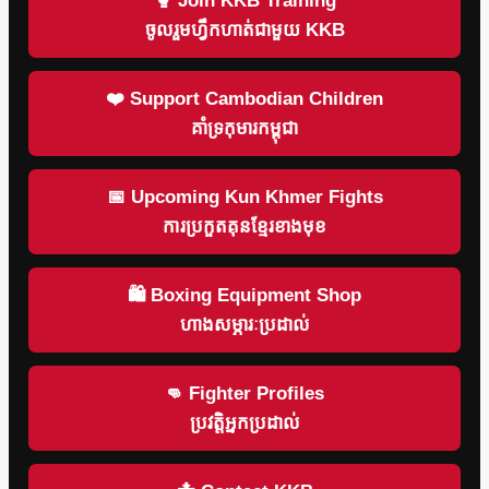
🥊 Join KKB Training
ចូលរួមហ្វឹកហាត់ជាមួយ KKB
❤️ Support Cambodian Children
គាំទ្រកុមារកម្ពុជា
📅 Upcoming Kun Khmer Fights
ការប្រកួតគុនខ្មែរខាងមុខ
🛍 Boxing Equipment Shop
ហាងសម្ភារៈប្រដាល់
👊 Fighter Profiles
ប្រវត្តិអ្នកប្រដាល់