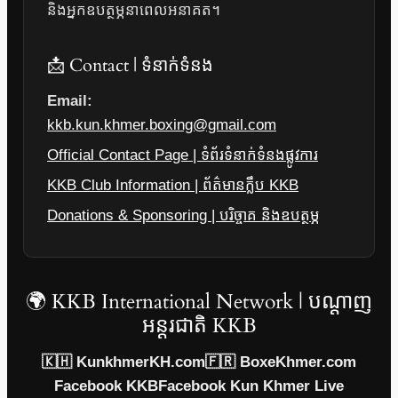
និងអ្នកឧបត្ថម្ភនាពេលអនាគត។
📩 Contact | ទំនាក់ទំនង
Email:
kkb.kun.khmer.boxing@gmail.com
Official Contact Page | ទំព័រទំនាក់ទំនងផ្លូវការ
KKB Club Information | ព័ត៌មានក្លឹប KKB
Donations & Sponsoring | បរិច្ចាគ និងឧបត្ថម្ភ
🌍 KKB International Network | បណ្តាញ
អន្តរជាតិ KKB
🇰🇭 KunkhmerKH.com
🇫🇷 BoxeKhmer.com
Facebook KKB
Facebook Kun Khmer Live