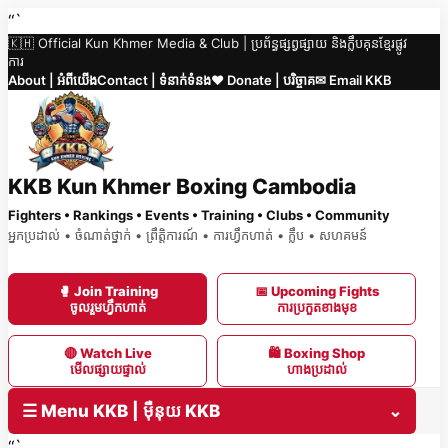
Skip
“`
🇰🇭 Official Kun Khmer Media & Club | ប្រព័ន្ធផ្សព្វផ្សាយ និងក្លឹបគុនខ្មែរផ្លូវ
to
ការ
content
About | អំពីយើង
Contact | ទំនាក់ទំនង
❤️ Donate | បរិច្ចាគ
✉ Email KKB
KKB Kun Khmer Boxing Cambodia
Fighters • Rankings • Events • Training • Clubs • Community
អ្នកប្រដាល់ • ចំណាត់ថ្នាក់ • ព្រឹត្តិការណ៍ • ការហ្វឹកហាត់ • ក្លឹប • សហគមន៍
🥊 Join Training
📅 Upcoming Fights
ចូលរួមហ្វឹកហាត់
ការប្រកួតខាងមុខ
🔴 Watch Live
🛍 Boxing Shop
មើលផ្សាយផ្ទាល់
ហាងប្រដាល់
☰ Menu KKB | ម៉ឺនុយ KKB
⌄
“`