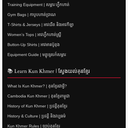
Training Equipment | សម្ភារៈហ្វឹកហាត់
Gym Bags | កាបូបហាត់ប្រាណ
T-Shirts & Jerseys | អាវយឺត និងអាវកីឡា
Women’s Tops | អាវហ្វឹកហាត់ស្ត្រី
Button-Up Shirts | អាវមានប៊ូតុង
Equipment Guide | មគ្គុទ្ទេសក៍សម្ភារៈ
📚 Learn Kun Khmer | ស្វែងយល់គុនខ្មែរ
What Is Kun Khmer? | គុនខ្មែរជាអ្វី?
Cambodia Kun Khmer | គុនខ្មែរកម្ពុជា
History of Kun Khmer | ប្រវត្តិគុនខ្មែរ
History & Culture | ប្រវត្តិ និងវប្បធម៌
Kun Khmer Rules | ច្បាប់គុនខ្មែរ