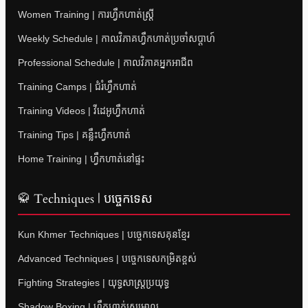
Women Training | ការហ្វឹកហាត់ស្ត្រី
Weekly Schedule | កាលវិភាគហ្វឹកហាត់ប្រចាំសប្តាហ៍
Professional Schedule | កាលវិភាគអ្នកអាជីព
Training Camps | ជំរំហ្វឹកហាត់
Training Videos | វីដេអូហ្វឹកហាត់
Training Tips | គន្លឹះហ្វឹកហាត់
Home Training | ហ្វឹកហាត់នៅផ្ទះ
🥋 Techniques | បច្ចេកទេស
Kun Khmer Techniques | បច្ចេកទេសគុនខ្មែរ
Advanced Techniques | បច្ចេកទេសកម្រិតខ្ពស់
Fighting Strategies | យុទ្ធសាស្ត្រប្រយុទ្ធ
Shadow Boxing | ហ្វឹកហាត់ស្រមោល