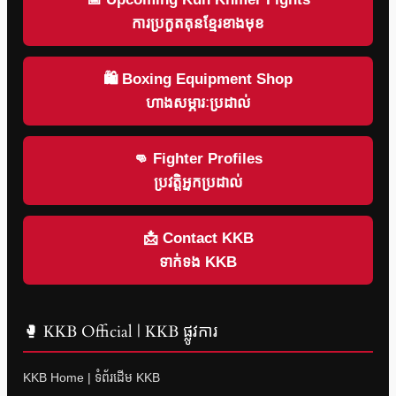
ការប្រកួតគុនខ្មែរខាងមុខ
🛍 Boxing Equipment Shop
ហាងសម្ភារៈប្រដាល់
👊 Fighter Profiles
ប្រវត្តិអ្នកប្រដាល់
📩 Contact KKB
ទាក់ទង KKB
🥊 KKB Official | KKB ផ្លូវការ
KKB Home | ទំព័រដើម KKB