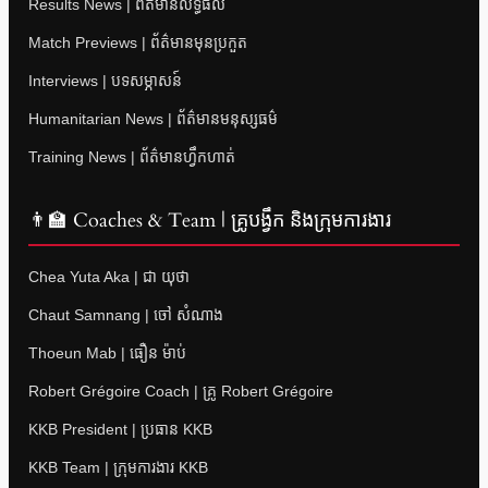
Results News | ព័ត៌មានលទ្ធផល
Match Previews | ព័ត៌មានមុនប្រកួត
Interviews | បទសម្ភាសន៍
Humanitarian News | ព័ត៌មានមនុស្សធម៌
Training News | ព័ត៌មានហ្វឹកហាត់
👨‍🏫 Coaches & Team | គ្រូបង្វឹក និងក្រុមការងារ
Chea Yuta Aka | ជា យុថា
Chaut Samnang | ចៅ សំណាង
Thoeun Mab | ធឿន ម៉ាប់
Robert Grégoire Coach | គ្រូ Robert Grégoire
KKB President | ប្រធាន KKB
KKB Team | ក្រុមការងារ KKB