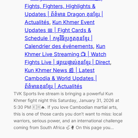
Fights, Fighters, Highlights &
Updates | ព័ត៌មាន Dragon គុនខ្មែរ |
Actualités
, 
Kun Khmer Event
Updates 📅 | Fight Cards &
Schedule | កម្មវិធីប្រកួតគុនខ្មែរ |
Calendrier des événements
, 
Kun
Khmer Live Streaming 📺 | Watch
Fights Live | ផ្សាយផ្ទាល់គុនខ្មែរ | Direct
, 
Kun Khmer News 📰 | Latest
Cambodia & World Updates |
ព័ត៌មានគុនខ្មែរ | Actualités
TVK Sports live stream is bringing a powerful Kun
Khmer fight night this Saturday, January 31, 2026 at
5:30 PM 🇰🇭🔥. If you love Cambodian martial arts,
this is one of those cards you don’t want to miss: local
warriors, serious power, and an international challenge
coming from South Africa 🦏🥊 On this page you…