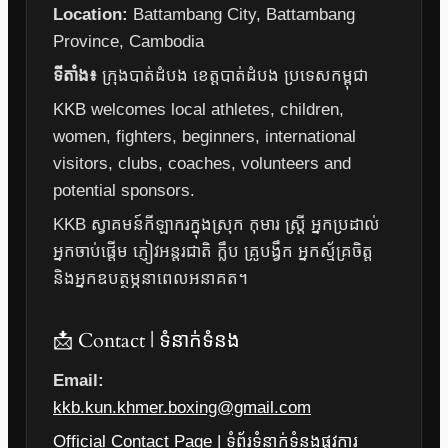
Location:
Battambang City, Battambang
Province, Cambodia
ទីតាំង៖
ក្រុងបាត់ដំបង ខេត្តបាត់ដំបង ប្រទេសកម្ពុជា
KKB welcomes local athletes, children,
women, fighters, beginners, international
visitors, clubs, coaches, volunteers and
potential sponsors.
KKB ស្វាគមន៍កីឡាករក្នុងស្រុក កុមារ ស្ត្រី អ្នកប្រដាល់
អ្នកចាប់ផ្តើម ភ្ញៀវអន្តរជាតិ ក្លឹប គ្រូបង្វឹក អ្នកស្ម័គ្រចិត្ត
និងអ្នកឧបត្ថម្ភនាពេលអនាគត។
📩 Contact | ទំនាក់ទំនង
Email:
kkb.kun.khmer.boxing@gmail.com
Official Contact Page | ទំព័រទំនាក់ទំនងផ្លូវការ