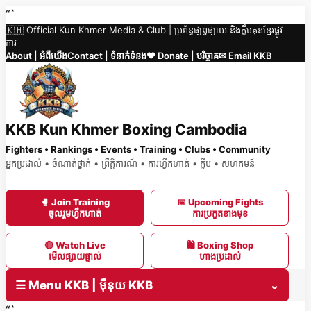
Skip
“`
🇰🇭 Official Kun Khmer Media & Club | ប្រព័ន្ធផ្សព្វផ្សាយ និងក្លឹបគុនខ្មែរផ្លូវ
to
ការ
content
About | អំពីយើង
Contact | ទំនាក់ទំនង
❤️ Donate | បរិច្ចាគ
✉ Email KKB
KKB Kun Khmer Boxing Cambodia
Fighters • Rankings • Events • Training • Clubs • Community
អ្នកប្រដាល់ • ចំណាត់ថ្នាក់ • ព្រឹត្តិការណ៍ • ការហ្វឹកហាត់ • ក្លឹប • សហគមន៍
🥊 Join Training
📅 Upcoming Fights
ចូលរួមហ្វឹកហាត់
ការប្រកួតខាងមុខ
🔴 Watch Live
🛍 Boxing Shop
មើលផ្សាយផ្ទាល់
ហាងប្រដាល់
☰ Menu KKB | ម៉ឺនុយ KKB
⌄
“`