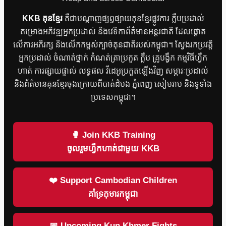
KKB គុនខ្មែរ
គឺជាបណ្តាញផ្សព្វផ្សាយគុនខ្មែរផ្លូវការ ក្លឹបប្រដាល់
គម្រោងអភិវឌ្ឍអ្នកប្រដាល់ និងវេទិកាព័ត៌មានអន្តរជាតិ ដែលផ្តោត
លើការអភិរក្ស និងលើកកម្ពស់ក្បាច់គុនជាតិរបស់កម្ពុជា។ ស្វែងរកប្រវត្តិ
អ្នកប្រដាល់ ចំណាត់ថ្នាក់ កំណត់ត្រាប្រកួត ក្លឹប គ្រូបង្វឹក កម្មវិធីហ្វឹក
ហាត់ ការផ្សាយផ្ទាល់ លទ្ធផល វីដេអូប្រកួតឡើងវិញ សម្ភារៈប្រដាល់
និងព័ត៌មានគុនខ្មែរចុងក្រោយពីបាត់ដំបង ភ្នំពេញ សៀមរាប និងទូទាំង
ប្រទេសកម្ពុជា។
🥊 Join KKB Training
ចូលរួមហ្វឹកហាត់ជាមួយ KKB
❤️ Support Cambodian Children
គាំទ្រកុមារកម្ពុជា
📅 Upcoming Kun Khmer Fights