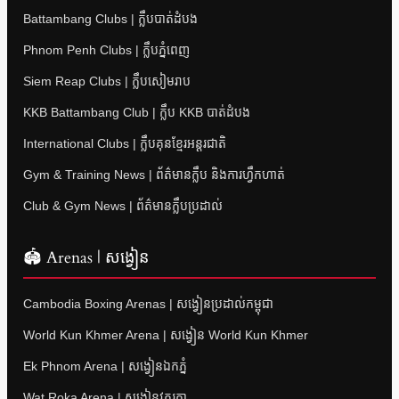
Battambang Clubs | ក្លឹបបាត់ដំបង
Phnom Penh Clubs | ក្លឹបភ្នំពេញ
Siem Reap Clubs | ក្លឹបសៀមរាប
KKB Battambang Club | ក្លឹប KKB បាត់ដំបង
International Clubs | ក្លឹបគុនខ្មែរអន្តរជាតិ
Gym & Training News | ព័ត៌មានក្លឹប និងការហ្វឹកហាត់
Club & Gym News | ព័ត៌មានក្លឹបប្រដាល់
🏟 Arenas | សង្វៀន
Cambodia Boxing Arenas | សង្វៀនប្រដាល់កម្ពុជា
World Kun Khmer Arena | សង្វៀន World Kun Khmer
Ek Phnom Arena | សង្វៀនឯកភ្នំ
Wat Roka Arena | សង្វៀនវត្តរកា