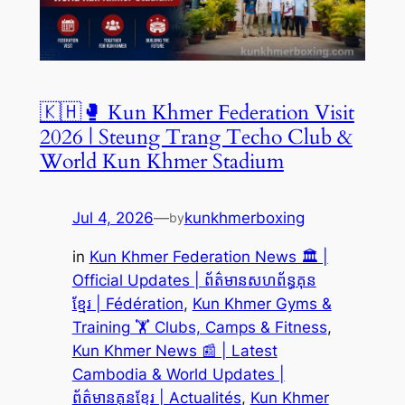
🇰🇭🥊 Kun Khmer Federation Visit
2026 | Steung Trang Techo Club &
World Kun Khmer Stadium
Jul 4, 2026
—
kunkhmerboxing
by
in
Kun Khmer Federation News 🏛️ |
Official Updates | ព័ត៌មានសហព័ន្ធគុន
ខ្មែរ | Fédération
, 
Kun Khmer Gyms &
Training 🏋️ Clubs, Camps & Fitness
, 
Kun Khmer News 📰 | Latest
Cambodia & World Updates |
ព័ត៌មានគុនខ្មែរ | Actualités
, 
Kun Khmer