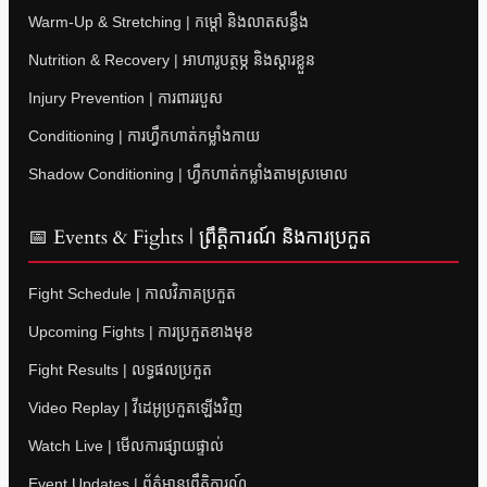
Warm-Up & Stretching | កម្តៅ និងលាតសន្ធឹង
Nutrition & Recovery | អាហារូបត្ថម្ភ និងស្តារខ្លួន
Injury Prevention | ការពាររបួស
Conditioning | ការហ្វឹកហាត់កម្លាំងកាយ
Shadow Conditioning | ហ្វឹកហាត់កម្លាំងតាមស្រមោល
📅 Events & Fights | ព្រឹត្តិការណ៍ និងការប្រកួត
Fight Schedule | កាលវិភាគប្រកួត
Upcoming Fights | ការប្រកួតខាងមុខ
Fight Results | លទ្ធផលប្រកួត
Video Replay | វីដេអូប្រកួតឡើងវិញ
Watch Live | មើលការផ្សាយផ្ទាល់
Event Updates | ព័ត៌មានព្រឹត្តិការណ៍