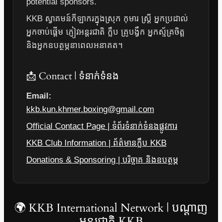
potential sponsors.
KKB ស្វាគមន៍កីឡាករក្នុងស្រុក កុមារ ស្ត្រី អ្នកប្រដាល់
អ្នកចាប់ផ្តើម ភ្ញៀវអន្តរជាតិ ក្លឹប គ្រូបង្វឹក អ្នកស្ម័គ្រចិត្ត
និងអ្នកឧបត្ថម្ភនាពេលអនាគត។
📩 Contact | ទំនាក់ទំនង
Email:
kkb.kun.khmer.boxing@gmail.com
Official Contact Page | ទំព័រទំនាក់ទំនងផ្លូវការ
KKB Club Information | ព័ត៌មានក្លឹប KKB
Donations & Sponsoring | បរិច្ចាគ និងឧបត្ថម្ភ
🌍 KKB International Network | បណ្តាញ
អន្តរជាតិ KKB