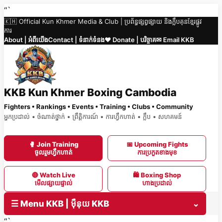
Skip
“`
🇰🇭 Official Kun Khmer Media & Club | ប្រព័ន្ធផ្សព្វផ្សាយ និងក្លឹបគុនខ្មែរផ្លូវ
to
ការ
content
About | អំពីយើង
Contact | ទំនាក់ទំនង
❤️ Donate | បរិច្ចាគ
✉ Email KKB
KKB Kun Khmer Boxing Cambodia
Fighters • Rankings • Events • Training • Clubs • Community
អ្នកប្រដាល់ • ចំណាត់ថ្នាក់ • ព្រឹត្តិការណ៍ • ការហ្វឹកហាត់ • ក្លឹប • សហគមន៍
🥊 Join Training
📅 Upcoming Fights
ចូលរួមហ្វឹកហាត់
ការប្រកួតខាងមុខ
🔴 Watch Live
🛍 Boxing Shop
មើលផ្សាយផ្ទាល់
ហាងប្រដាល់
☰ Menu KKB | ម៉ឺនុយ KKB
⌄
“`