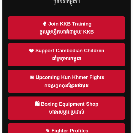
ប្រទេសកម្ពុជា។
🥊 Join KKB Training
ចូលរួមហ្វឹកហាត់ជាមួយ KKB
❤️ Support Cambodian Children
គាំទ្រកុមារកម្ពុជា
📅 Upcoming Kun Khmer Fights
ការប្រកួតគុនខ្មែរខាងមុខ
🛍 Boxing Equipment Shop
ហាងសម្ភារៈប្រដាល់
👊 Fighter Profiles