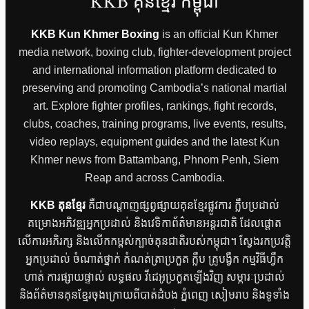
KKB គុនខ្មែរ កម្ពុជា
KKB Kun Khmer Boxing
is an official Kun Khmer
media network, boxing club, fighter-development project
and international information platform dedicated to
preserving and promoting Cambodia’s national martial
art. Explore fighter profiles, rankings, fight records,
clubs, coaches, training programs, live events, results,
video replays, equipment guides and the latest Kun
Khmer news from Battambang, Phnom Penh, Siem
Reap and across Cambodia.
KKB គុនខ្មែរ
គឺជាបណ្តាញផ្សព្វផ្សាយគុនខ្មែរផ្លូវការ ក្លឹបប្រដាល់
គម្រោងអភិវឌ្ឍអ្នកប្រដាល់ និងវេទិកាព័ត៌មានអន្តរជាតិ ដែលផ្តោត
លើការអភិរក្ស និងលើកកម្ពស់ក្បាច់គុនជាតិរបស់កម្ពុជា។ ស្វែងរកប្រវត្តិ
អ្នកប្រដាល់ ចំណាត់ថ្នាក់ កំណត់ត្រាប្រកួត ក្លឹប គ្រូបង្វឹក កម្មវិធីហ្វឹក
ហាត់ ការផ្សាយផ្ទាល់ លទ្ធផល វីដេអូប្រកួតឡើងវិញ សម្ភារៈប្រដាល់
និងព័ត៌មានគុនខ្មែរចុងក្រោយពីបាត់ដំបង ភ្នំពេញ សៀមរាប និងទូទាំង