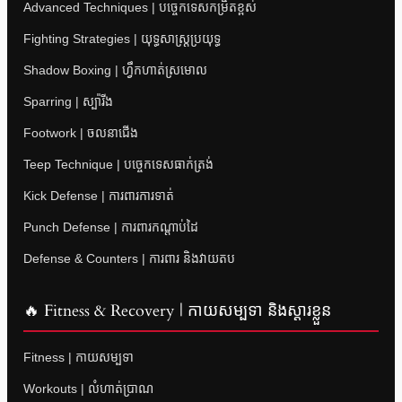
Advanced Techniques | បច្ចេកទេសកម្រិតខ្ពស់
Fighting Strategies | យុទ្ធសាស្ត្រប្រយុទ្ធ
Shadow Boxing | ហ្វឹកហាត់ស្រមោល
Sparring | ស្ប៉ារីង
Footwork | ចលនាជើង
Teep Technique | បច្ចេកទេសធាក់ត្រង់
Kick Defense | ការពារការទាត់
Punch Defense | ការពារកណ្តាប់ដៃ
Defense & Counters | ការពារ និងវាយតប
🔥 Fitness & Recovery | កាយសម្បទា និងស្តារខ្លួន
Fitness | កាយសម្បទា
Workouts | លំហាត់ប្រាណ