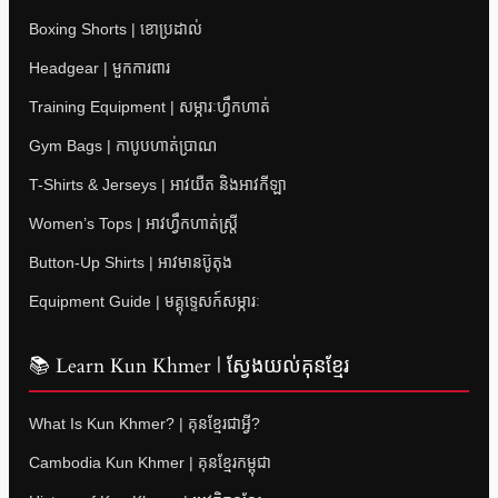
Boxing Shorts | ខោប្រដាល់
Headgear | មួកការពារ
Training Equipment | សម្ភារៈហ្វឹកហាត់
Gym Bags | កាបូបហាត់ប្រាណ
T-Shirts & Jerseys | អាវយឺត និងអាវកីឡា
Women’s Tops | អាវហ្វឹកហាត់ស្ត្រី
Button-Up Shirts | អាវមានប៊ូតុង
Equipment Guide | មគ្គុទ្ទេសក៍សម្ភារៈ
📚 Learn Kun Khmer | ស្វែងយល់គុនខ្មែរ
What Is Kun Khmer? | គុនខ្មែរជាអ្វី?
Cambodia Kun Khmer | គុនខ្មែរកម្ពុជា