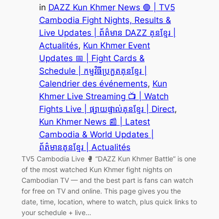
in
DAZZ Kun Khmer News 🟣 | TV5
Cambodia Fight Nights, Results &
Live Updates | ព័ត៌មាន DAZZ គុនខ្មែរ |
Actualités
, 
Kun Khmer Event
Updates 📅 | Fight Cards &
Schedule | កម្មវិធីប្រកួតគុនខ្មែរ |
Calendrier des événements
, 
Kun
Khmer Live Streaming 📺 | Watch
Fights Live | ផ្សាយផ្ទាល់គុនខ្មែរ | Direct
, 
Kun Khmer News 📰 | Latest
Cambodia & World Updates |
ព័ត៌មានគុនខ្មែរ | Actualités
TV5 Cambodia Live 🥊 “DAZZ Kun Khmer Battle” is one
of the most watched Kun Khmer fight nights on
Cambodian TV — and the best part is fans can watch
for free on TV and online. This page gives you the
date, time, location, where to watch, plus quick links to
your schedule + live…