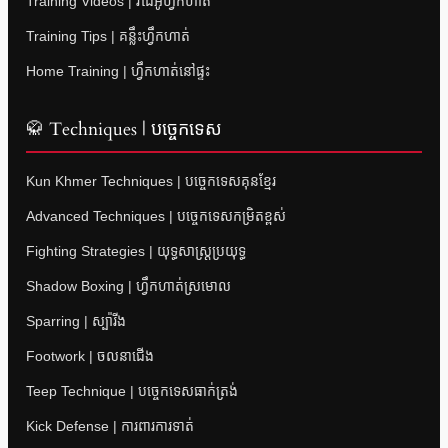
Training Videos | វីដេអូហ្វឹកហាត់
Training Tips | គន្លឹះហ្វឹកហាត់
Home Training | ហ្វឹកហាត់នៅផ្ទះ
🥋 Techniques | បច្ចេកទេស
Kun Khmer Techniques | បច្ចេកទេសគុនខ្មែរ
Advanced Techniques | បច្ចេកទេសកម្រិតខ្ពស់
Fighting Strategies | យុទ្ធសាស្ត្រប្រយុទ្ធ
Shadow Boxing | ហ្វឹកហាត់ស្រមោល
Sparring | ស្ប៉ារីង
Footwork | ចលនាជើង
Teep Technique | បច្ចេកទេសធាក់ត្រង់
Kick Defense | ការពារការទាត់