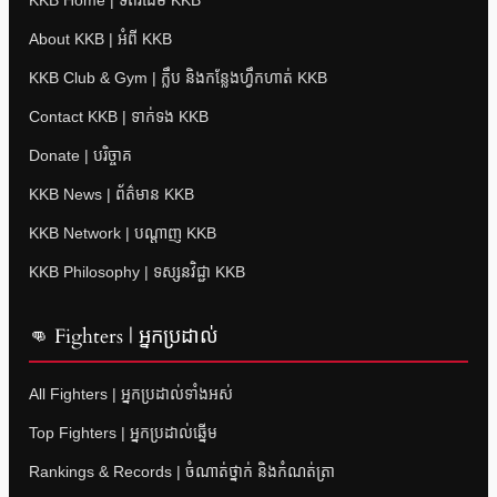
KKB Home | ទំព័រដើម KKB
About KKB | អំពី KKB
KKB Club & Gym | ក្លឹប និងកន្លែងហ្វឹកហាត់ KKB
Contact KKB | ទាក់ទង KKB
Donate | បរិច្ចាគ
KKB News | ព័ត៌មាន KKB
KKB Network | បណ្តាញ KKB
KKB Philosophy | ទស្សនវិជ្ជា KKB
👊 Fighters | អ្នកប្រដាល់
All Fighters | អ្នកប្រដាល់ទាំងអស់
Top Fighters | អ្នកប្រដាល់ឆ្នើម
Rankings & Records | ចំណាត់ថ្នាក់ និងកំណត់ត្រា