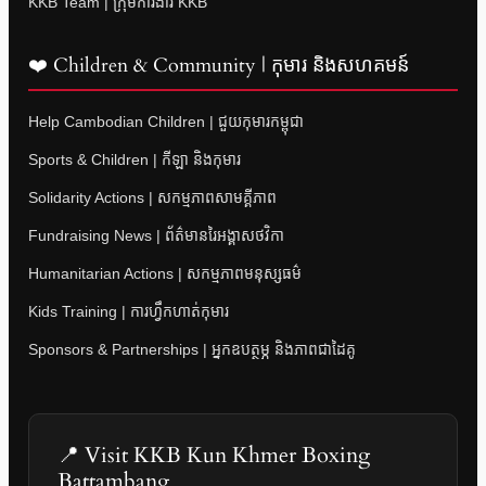
KKB Team | ក្រុមការងារ KKB
❤️ Children & Community | កុមារ និងសហគមន៍
Help Cambodian Children | ជួយកុមារកម្ពុជា
Sports & Children | កីឡា និងកុមារ
Solidarity Actions | សកម្មភាពសាមគ្គីភាព
Fundraising News | ព័ត៌មានរៃអង្គាសថវិកា
Humanitarian Actions | សកម្មភាពមនុស្សធម៌
Kids Training | ការហ្វឹកហាត់កុមារ
Sponsors & Partnerships | អ្នកឧបត្ថម្ភ និងភាពជាដៃគូ
📍 Visit KKB Kun Khmer Boxing
Battambang