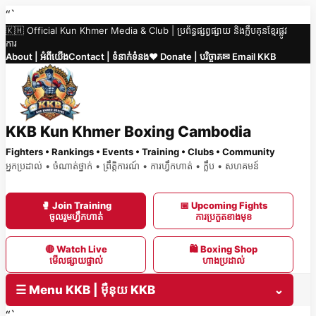
Skip
“`
🇰🇭 Official Kun Khmer Media & Club | ប្រព័ន្ធផ្សព្វផ្សាយ និងក្លឹបគុនខ្មែរផ្លូវ
to
ការ
content
About | អំពីយើង
Contact | ទំនាក់ទំនង
❤️ Donate | បរិច្ចាគ
✉ Email KKB
KKB Kun Khmer Boxing Cambodia
Fighters • Rankings • Events • Training • Clubs • Community
អ្នកប្រដាល់ • ចំណាត់ថ្នាក់ • ព្រឹត្តិការណ៍ • ការហ្វឹកហាត់ • ក្លឹប • សហគមន៍
🥊 Join Training
📅 Upcoming Fights
ចូលរួមហ្វឹកហាត់
ការប្រកួតខាងមុខ
🔴 Watch Live
🛍 Boxing Shop
មើលផ្សាយផ្ទាល់
ហាងប្រដាល់
☰ Menu KKB | ម៉ឺនុយ KKB
⌄
“`