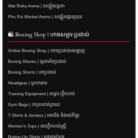
Wat Roka Arena | សង្វៀនវត្តរកា
Phu Pui Market Arena | សង្វៀនផ្សារភូពុយ
🛍 Boxing Shop | ហាងសម្ភារៈប្រដាល់
Online Boxing Shop | ហាងប្រដាល់អនឡាញ
Boxing Gloves | ស្រោមដៃប្រដាល់
Boxing Shorts | ខោប្រដាល់
Headgear | មួកការពារ
Training Equipment | សម្ភារៈហ្វឹកហាត់
Gym Bags | កាបូបហាត់ប្រាណ
T-Shirts & Jerseys | អាវយឺត និងអាវកីឡា
Women’s Tops | អាវហ្វឹកហាត់ស្ត្រី
Button-Up Shirts | អាវមានប៊ូតុង