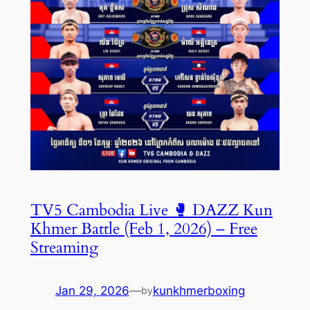
TV5 Cambodia Live 🥊 DAZZ Kun
Khmer Battle (Feb 1, 2026) – Free
Streaming
Jan 29, 2026
—
kunkhmerboxing
by