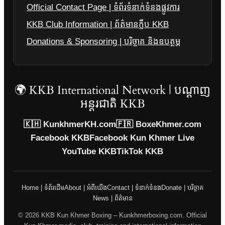
Official Contact Page | ទំព័រទំនាក់ទំនងផ្លូវការ
KKB Club Information | ព័ត៌មានក្លឹប KKB
Donations & Sponsoring | បរិច្ចាគ និងឧបត្ថម្ភ
🌍 KKB International Network | បណ្តាញ
អន្តរជាតិ KKB
🇰🇭 KunkhmerKH.com
🇫🇷 BoxeKhmer.com
Facebook KKB
Facebook Kun Khmer Live
YouTube KKB
TikTok KKB
Home | ទំព័រដើម
About | អំពីយើង
Contact | ទំនាក់ទំនង
Donate | បរិច្ចាគ
News | ព័ត៌មាន
© 2026 KKB Kun Khmer Boxing – Kunkhmerboxing.com. Official