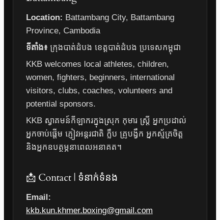
Location:
Battambang City, Battambang
Province, Cambodia
ទីតាំង៖
ក្រុងបាត់ដំបង ខេត្តបាត់ដំបង ប្រទេសកម្ពុជា
KKB welcomes local athletes, children,
women, fighters, beginners, international
visitors, clubs, coaches, volunteers and
potential sponsors.
KKB ស្វាគមន៍កីឡាករក្នុងស្រុក កុមារ ស្ត្រី អ្នកប្រដាល់
អ្នកចាប់ផ្តើម ភ្ញៀវអន្តរជាតិ ក្លឹប គ្រូបង្វឹក អ្នកស្ម័គ្រចិត្ត
និងអ្នកឧបត្ថម្ភនាពេលអនាគត។
📩 Contact | ទំនាក់ទំនង
Email:
kkb.kun.khmer.boxing@gmail.com