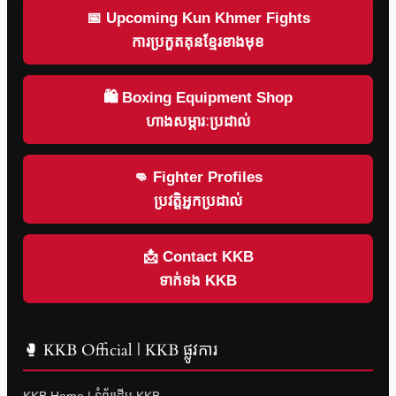
📅 Upcoming Kun Khmer Fights
ការប្រកួតគុនខ្មែរខាងមុខ
🛍 Boxing Equipment Shop
ហាងសម្ភារៈប្រដាល់
👊 Fighter Profiles
ប្រវត្តិអ្នកប្រដាល់
📩 Contact KKB
ទាក់ទង KKB
🥊 KKB Official | KKB ផ្លូវការ