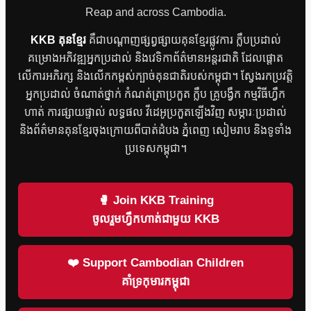
Reap and across Cambodia.
KKB គុនខ្មែរ
គឺជាបណ្តាញផ្សព្វផ្សាយគុនខ្មែរផ្លូវការ ក្លឹបប្រដាល់
គម្រោងអភិវឌ្ឍអ្នកប្រដាល់ និងវេទិកាព័ត៌មានអន្តរជាតិ ដែលផ្តោត
លើការអភិរក្ស និងលើកកម្ពស់ក្បាច់គុនជាតិរបស់កម្ពុជា។ ស្វែងរកប្រវត្តិ
អ្នកប្រដាល់ ចំណាត់ថ្នាក់ កំណត់ត្រាប្រកួត ក្លឹប គ្រូបង្វឹក កម្មវិធីហ្វឹក
ហាត់ ការផ្សាយផ្ទាល់ លទ្ធផល វីដេអូប្រកួតឡើងវិញ សម្ភារៈប្រដាល់
និងព័ត៌មានគុនខ្មែរចុងក្រោយពីបាត់ដំបង ភ្នំពេញ សៀមរាប និងទូទាំង
ប្រទេសកម្ពុជា។
🥊 Join KKB Training
ចូលរួមហ្វឹកហាត់ជាមួយ KKB
❤️ Support Cambodian Children
គាំទ្រកុមារកម្ពុជា