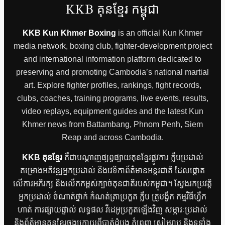
KKB គុនខ្មែរ កម្ពុជា
KKB Kun Khmer Boxing
is an official Kun Khmer
media network, boxing club, fighter-development project
and international information platform dedicated to
preserving and promoting Cambodia’s national martial
art. Explore fighter profiles, rankings, fight records,
clubs, coaches, training programs, live events, results,
video replays, equipment guides and the latest Kun
Khmer news from Battambang, Phnom Penh, Siem
Reap and across Cambodia.
KKB គុនខ្មែរ
គឺជាបណ្តាញផ្សព្វផ្សាយគុនខ្មែរផ្លូវការ ក្លឹបប្រដាល់
គម្រោងអភិវឌ្ឍអ្នកប្រដាល់ និងវេទិកាព័ត៌មានអន្តរជាតិ ដែលផ្តោត
លើការអភិរក្ស និងលើកកម្ពស់ក្បាច់គុនជាតិរបស់កម្ពុជា។ ស្វែងរកប្រវត្តិ
អ្នកប្រដាល់ ចំណាត់ថ្នាក់ កំណត់ត្រាប្រកួត ក្លឹប គ្រូបង្វឹក កម្មវិធីហ្វឹក
ហាត់ ការផ្សាយផ្ទាល់ លទ្ធផល វីដេអូប្រកួតឡើងវិញ សម្ភារៈប្រដាល់
និងព័ត៌មានគុនខ្មែរចុងក្រោយពីបាត់ដំបង ភ្នំពេញ សៀមរាប និងទូទាំង