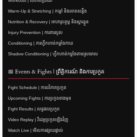
Workouts | លំហាត់ប្រាណ
Warm-Up & Stretching | កម្តៅ និងលាតសន្ធឹង
Nutrition & Recovery | អាហារូបត្ថម្ភ និងស្តារខ្លួន
Injury Prevention | ការពាររបួស
Conditioning | ការហ្វឹកហាត់កម្លាំងកាយ
Shadow Conditioning | ហ្វឹកហាត់កម្លាំងតាមស្រមោល
📅 Events & Fights | ព្រឹត្តិការណ៍ និងការប្រកួត
Fight Schedule | កាលវិភាគប្រកួត
Upcoming Fights | ការប្រកួតខាងមុខ
Fight Results | លទ្ធផលប្រកួត
Video Replay | វីដេអូប្រកួតឡើងវិញ
Watch Live | មើលការផ្សាយផ្ទាល់