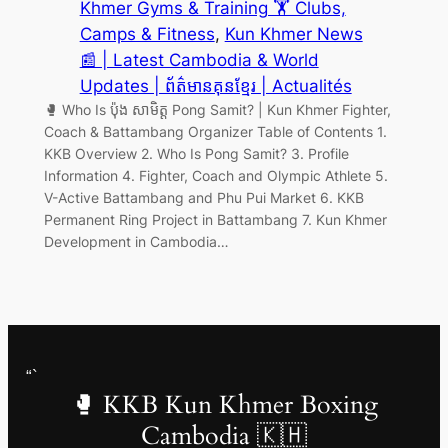
Khmer Gyms & Training 🏋️ Clubs,
Camps & Fitness
, 
Kun Khmer News
📰 | Latest Cambodia & World
Updates | ព័ត៌មានគុនខ្មែរ | Actualités
🥊 Who Is ប៉ុង សាមិត្ត Pong Samit? | Kun Khmer Fighter,
Coach & Battambang Organizer Table of Contents 1.
KKB Overview 2. Who Is Pong Samit? 3. Profile
Information 4. Fighter, Coach and Olympic Athlete 5.
V-Active Battambang and Phu Pui Market 6. KKB
Permanent Ring Project in Battambang 7. Kun Khmer
Development in Cambodia…
“`
🥊 KKB Kun Khmer Boxing
Cambodia 🇰🇭