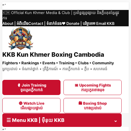
Skip
“`
🇰🇭 Official Kun Khmer Media & Club | ប្រព័ន្ធផ្សព្វផ្សាយ និងក្លឹបគុនខ្មែរផ្លូវ
to
ការ
content
About | អំពីយើង
Contact | ទំនាក់ទំនង
❤️ Donate | បរិច្ចាគ
✉ Email KKB
KKB Kun Khmer Boxing Cambodia
Fighters • Rankings • Events • Training • Clubs • Community
អ្នកប្រដាល់ • ចំណាត់ថ្នាក់ • ព្រឹត្តិការណ៍ • ការហ្វឹកហាត់ • ក្លឹប • សហគមន៍
🥊 Join Training
📅 Upcoming Fights
ចូលរួមហ្វឹកហាត់
ការប្រកួតខាងមុខ
🔴 Watch Live
🛍 Boxing Shop
មើលផ្សាយផ្ទាល់
ហាងប្រដាល់
☰ Menu KKB | ម៉ឺនុយ KKB
⌄
“`