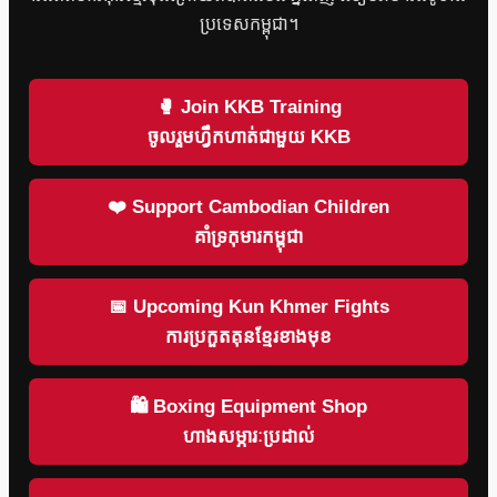
ប្រទេសកម្ពុជា។
🥊 Join KKB Training
ចូលរួមហ្វឹកហាត់ជាមួយ KKB
❤️ Support Cambodian Children
គាំទ្រកុមារកម្ពុជា
📅 Upcoming Kun Khmer Fights
ការប្រកួតគុនខ្មែរខាងមុខ
🛍 Boxing Equipment Shop
ហាងសម្ភារៈប្រដាល់