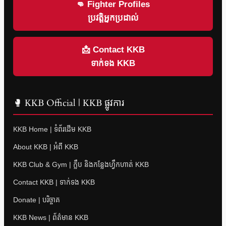
👊 Fighter Profiles
ប្រវត្តិអ្នកប្រដាល់
📩 Contact KKB
ទាក់ទង KKB
🥊 KKB Official | KKB ផ្លូវការ
KKB Home | ទំព័រដើម KKB
About KKB | អំពី KKB
KKB Club & Gym | ក្លឹប និងកន្លែងហ្វឹកហាត់ KKB
Contact KKB | ទាក់ទង KKB
Donate | បរិច្ចាគ
KKB News | ព័ត៌មាន KKB