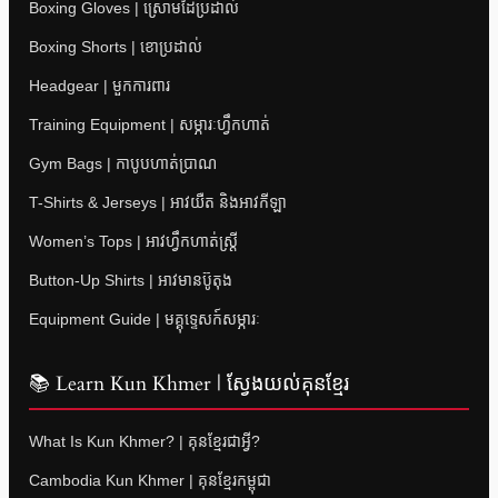
Boxing Gloves | ស្រោមដៃប្រដាល់
Boxing Shorts | ខោប្រដាល់
Headgear | មួកការពារ
Training Equipment | សម្ភារៈហ្វឹកហាត់
Gym Bags | កាបូបហាត់ប្រាណ
T-Shirts & Jerseys | អាវយឺត និងអាវកីឡា
Women’s Tops | អាវហ្វឹកហាត់ស្ត្រី
Button-Up Shirts | អាវមានប៊ូតុង
Equipment Guide | មគ្គុទ្ទេសក៍សម្ភារៈ
📚 Learn Kun Khmer | ស្វែងយល់គុនខ្មែរ
What Is Kun Khmer? | គុនខ្មែរជាអ្វី?
Cambodia Kun Khmer | គុនខ្មែរកម្ពុជា