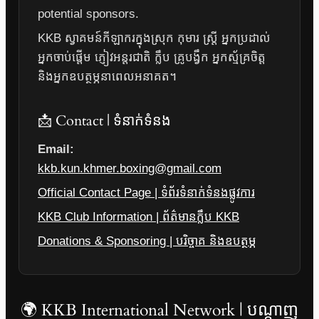
potential sponsors.
KKB ស្វាគមន៍កីឡាករក្នុងស្រុក កុមារ ស្ត្រី អ្នកប្រដាល់
អ្នកចាប់ផ្តើម ភ្ញៀវអន្តរជាតិ ក្លឹប គ្រូបង្វឹក អ្នកស្ម័គ្រចិត្ត
និងអ្នកឧបត្ថម្ភនាពេលអនាគត។
📩 Contact | ទំនាក់ទំនង
Email:
kkb.kun.khmer.boxing@gmail.com
Official Contact Page | ទំព័រទំនាក់ទំនងផ្លូវការ
KKB Club Information | ព័ត៌មានក្លឹប KKB
Donations & Sponsoring | បរិច្ចាគ និងឧបត្ថម្ភ
🌍 KKB International Network | បណ្តាញ