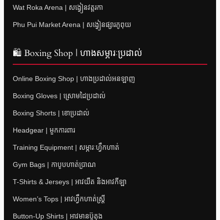
Wat Roka Arena | សង្វៀនវត្តរកា
Phu Pui Market Arena | សង្វៀនផ្សារភូពុយ
🛍 Boxing Shop | ហាងសម្ភារៈប្រដាល់
Online Boxing Shop | ហាងប្រដាល់អនឡាញ
Boxing Gloves | ស្រោមដៃប្រដាល់
Boxing Shorts | ខោប្រដាល់
Headgear | មួកការពារ
Training Equipment | សម្ភារៈហ្វឹកហាត់
Gym Bags | កាបូបហាត់ប្រាណ
T-Shirts & Jerseys | អាវយឺត និងអាវកីឡា
Women’s Tops | អាវហ្វឹកហាត់ស្ត្រី
Button-Up Shirts | អាវមានប៊ូតុង