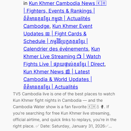
in
Kun Khmer Cambodia News 🇰🇭
| Fighters, Events & Rankings |
ព័ត៌មានគុនខ្មែរ កម្ពុជា | Actualités
Cambodge
, 
Kun Khmer Event
Updates 📅 | Fight Cards &
Schedule | កម្មវិធីប្រកួតគុនខ្មែរ |
Calendrier des événements
, 
Kun
Khmer Live Streaming 📺 | Watch
Fights Live | ផ្សាយផ្ទាល់គុនខ្មែរ | Direct
, 
Kun Khmer News 📰 | Latest
Cambodia & World Updates |
ព័ត៌មានគុនខ្មែរ | Actualités
TV5 Cambodia live is one of the best places to watch
Kun Khmer fight nights in Cambodia — and the
Cambodia Water show is a fan favorite 🇰🇭💧🥊. If
you’re searching for free Kun Khmer live streaming,
official airtime, and quick links to replays, you’re in the
right place. ✅ Date: Saturday, January 31, 2026✅…