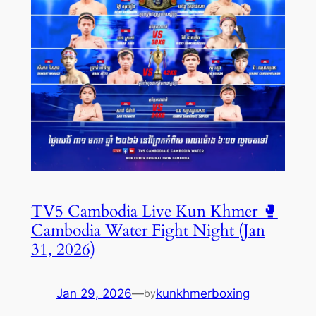
TV5 Cambodia Live Kun Khmer 🥊
Cambodia Water Fight Night (Jan
31, 2026)
Jan 29, 2026
—
kunkhmerboxing
by