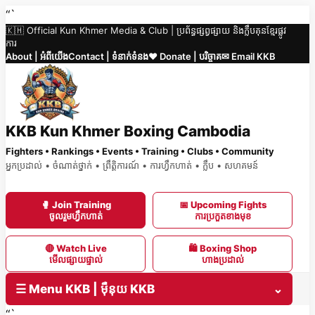
Skip
“`
🇰🇭 Official Kun Khmer Media & Club | ប្រព័ន្ធផ្សព្វផ្សាយ និងក្លឹបគុនខ្មែរផ្លូវ
to
ការ
content
About | អំពីយើង
Contact | ទំនាក់ទំនង
❤️ Donate | បរិច្ចាគ
✉ Email KKB
KKB Kun Khmer Boxing Cambodia
Fighters • Rankings • Events • Training • Clubs • Community
អ្នកប្រដាល់ • ចំណាត់ថ្នាក់ • ព្រឹត្តិការណ៍ • ការហ្វឹកហាត់ • ក្លឹប • សហគមន៍
🥊 Join Training
📅 Upcoming Fights
ចូលរួមហ្វឹកហាត់
ការប្រកួតខាងមុខ
🔴 Watch Live
🛍 Boxing Shop
មើលផ្សាយផ្ទាល់
ហាងប្រដាល់
☰ Menu KKB | ម៉ឺនុយ KKB
⌄
“`