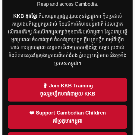
Reap and across Cambodia.
KKB គុនខ្មែរ
គឺជាបណ្តាញផ្សព្វផ្សាយគុនខ្មែរផ្លូវការ ក្លឹបប្រដាល់
គម្រោងអភិវឌ្ឍអ្នកប្រដាល់ និងវេទិកាព័ត៌មានអន្តរជាតិ ដែលផ្តោត
លើការអភិរក្ស និងលើកកម្ពស់ក្បាច់គុនជាតិរបស់កម្ពុជា។ ស្វែងរកប្រវត្តិ
អ្នកប្រដាល់ ចំណាត់ថ្នាក់ កំណត់ត្រាប្រកួត ក្លឹប គ្រូបង្វឹក កម្មវិធីហ្វឹក
ហាត់ ការផ្សាយផ្ទាល់ លទ្ធផល វីដេអូប្រកួតឡើងវិញ សម្ភារៈប្រដាល់
និងព័ត៌មានគុនខ្មែរចុងក្រោយពីបាត់ដំបង ភ្នំពេញ សៀមរាប និងទូទាំង
ប្រទេសកម្ពុជា។
🥊 Join KKB Training
ចូលរួមហ្វឹកហាត់ជាមួយ KKB
❤️ Support Cambodian Children
គាំទ្រកុមារកម្ពុជា