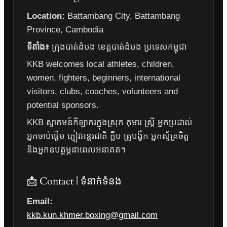
Location:
Battambang City, Battambang
Province, Cambodia
ទីតាំង៖
ក្រុងបាត់ដំបង ខេត្តបាត់ដំបង ប្រទេសកម្ពុជា
KKB welcomes local athletes, children,
women, fighters, beginners, international
visitors, clubs, coaches, volunteers and
potential sponsors.
KKB ស្វាគមន៍កីឡាករក្នុងស្រុក កុមារ ស្ត្រី អ្នកប្រដាល់
អ្នកចាប់ផ្តើម ភ្ញៀវអន្តរជាតិ ក្លឹប គ្រូបង្វឹក អ្នកស្ម័គ្រចិត្ត
និងអ្នកឧបត្ថម្ភនាពេលអនាគត។
📩 Contact | ទំនាក់ទំនង
Email:
kkb.kun.khmer.boxing@gmail.com