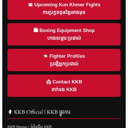
📅 Upcoming Kun Khmer Fights
ការប្រកួតគុនខ្មែរខាងមុខ
🛍 Boxing Equipment Shop
ហាងសម្ភារៈប្រដាល់
👊 Fighter Profiles
ប្រវត្តិអ្នកប្រដាល់
📩 Contact KKB
ទាក់ទង KKB
🥊 KKB Official | KKB ផ្លូវការ
KKB Home | ទំព័រដើម KKB