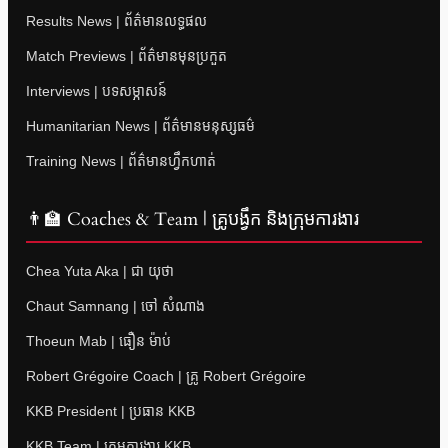
Results News | ព័ត៌មានលទ្ធផល
Match Previews | ព័ត៌មានមុនប្រកួត
Interviews | បទសម្ភាសន៍
Humanitarian News | ព័ត៌មានមនុស្សធម៌
Training News | ព័ត៌មានហ្វឹកហាត់
👨‍🏫 Coaches & Team | គ្រូបង្វឹក និងក្រុមការងារ
Chea Yuta Aka | ជា យុថា
Chaut Samnang | ចៅ សំណាង
Thoeun Mab | ធឿន ម៉ាប់
Robert Grégoire Coach | គ្រូ Robert Grégoire
KKB President | ប្រធាន KKB
KKB Team | ក្រុមការងារ KKB