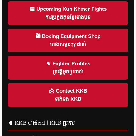
📅 Upcoming Kun Khmer Fights
ការប្រកួតគុនខ្មែរខាងមុខ
🛍 Boxing Equipment Shop
ហាងសម្ភារៈប្រដាល់
👊 Fighter Profiles
ប្រវត្តិអ្នកប្រដាល់
📩 Contact KKB
ទាក់ទង KKB
🥊 KKB Official | KKB ផ្លូវការ