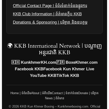
Official Contact Page | ទំព័រទំនាក់ទំនងផ្លូវការ
KKB Club Information | ព័ត៌មានក្លឹប KKB
Donations & Sponsoring | បរិច្ចាគ និងឧបត្ថម្ភ
🌍 KKB International Network | បណ្តាញ
អន្តរជាតិ KKB
🇰🇭 KunkhmerKH.com
🇫🇷 BoxeKhmer.com
Facebook KKB
Facebook Kun Khmer Live
YouTube KKB
TikTok KKB
Home | ទំព័រដើម
About | អំពីយើង
Contact | ទំនាក់ទំនង
Donate | បរិច្ចាគ
News | ព័ត៌មាន
© 2026 KKB Kun Khmer Boxing – Kunkhmerboxing.com. Official