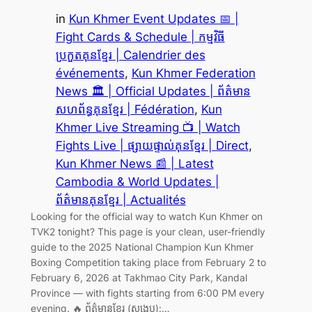
in
Kun Khmer Event Updates 📅 |
Fight Cards & Schedule | កម្មវិធី
ប្រកួតគុនខ្មែរ | Calendrier des
événements
, 
Kun Khmer Federation
News 🏛️ | Official Updates | ព័ត៌មាន
សហព័ន្ធគុនខ្មែរ | Fédération
, 
Kun
Khmer Live Streaming 📺 | Watch
Fights Live | ផ្សាយផ្ទាល់គុនខ្មែរ | Direct
, 
Kun Khmer News 📰 | Latest
Cambodia & World Updates |
ព័ត៌មានគុនខ្មែរ | Actualités
Looking for the official way to watch Kun Khmer on
TVK2 tonight? This page is your clean, user-friendly
guide to the 2025 National Champion Kun Khmer
Boxing Competition taking place from February 2 to
February 6, 2026 at Takhmao City Park, Kandal
Province — with fights starting from 6:00 PM every
evening. 🔥 ព័ត៌មានខ្មែរ (សង្ខេប):…