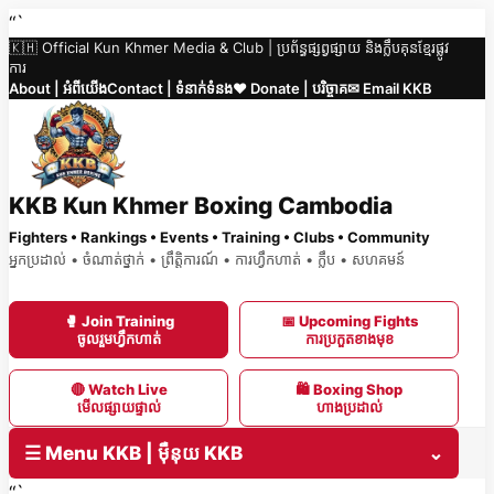
Skip
“`
🇰🇭 Official Kun Khmer Media & Club | ប្រព័ន្ធផ្សព្វផ្សាយ និងក្លឹបគុនខ្មែរផ្លូវ
to
ការ
content
About | អំពីយើង
Contact | ទំនាក់ទំនង
❤️ Donate | បរិច្ចាគ
✉ Email KKB
KKB Kun Khmer Boxing Cambodia
Fighters • Rankings • Events • Training • Clubs • Community
អ្នកប្រដាល់ • ចំណាត់ថ្នាក់ • ព្រឹត្តិការណ៍ • ការហ្វឹកហាត់ • ក្លឹប • សហគមន៍
🥊 Join Training
📅 Upcoming Fights
ចូលរួមហ្វឹកហាត់
ការប្រកួតខាងមុខ
🔴 Watch Live
🛍 Boxing Shop
មើលផ្សាយផ្ទាល់
ហាងប្រដាល់
☰ Menu KKB | ម៉ឺនុយ KKB
⌄
“`