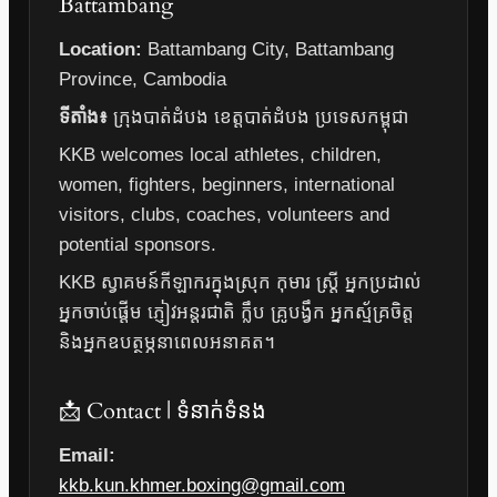
Battambang
Location:
Battambang City, Battambang
Province, Cambodia
ទីតាំង៖
ក្រុងបាត់ដំបង ខេត្តបាត់ដំបង ប្រទេសកម្ពុជា
KKB welcomes local athletes, children,
women, fighters, beginners, international
visitors, clubs, coaches, volunteers and
potential sponsors.
KKB ស្វាគមន៍កីឡាករក្នុងស្រុក កុមារ ស្ត្រី អ្នកប្រដាល់
អ្នកចាប់ផ្តើម ភ្ញៀវអន្តរជាតិ ក្លឹប គ្រូបង្វឹក អ្នកស្ម័គ្រចិត្ត
និងអ្នកឧបត្ថម្ភនាពេលអនាគត។
📩 Contact | ទំនាក់ទំនង
Email:
kkb.kun.khmer.boxing@gmail.com