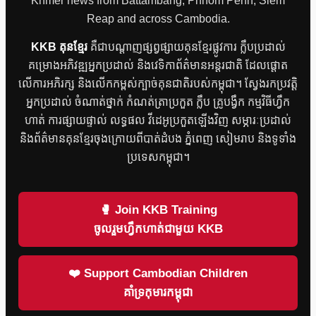
Khmer news from Battambang, Phnom Penh, Siem
Reap and across Cambodia.
KKB គុនខ្មែរ
គឺជាបណ្តាញផ្សព្វផ្សាយគុនខ្មែរផ្លូវការ ក្លឹបប្រដាល់
គម្រោងអភិវឌ្ឍអ្នកប្រដាល់ និងវេទិកាព័ត៌មានអន្តរជាតិ ដែលផ្តោត
លើការអភិរក្ស និងលើកកម្ពស់ក្បាច់គុនជាតិរបស់កម្ពុជា។ ស្វែងរកប្រវត្តិ
អ្នកប្រដាល់ ចំណាត់ថ្នាក់ កំណត់ត្រាប្រកួត ក្លឹប គ្រូបង្វឹក កម្មវិធីហ្វឹក
ហាត់ ការផ្សាយផ្ទាល់ លទ្ធផល វីដេអូប្រកួតឡើងវិញ សម្ភារៈប្រដាល់
និងព័ត៌មានគុនខ្មែរចុងក្រោយពីបាត់ដំបង ភ្នំពេញ សៀមរាប និងទូទាំង
ប្រទេសកម្ពុជា។
🥊 Join KKB Training
ចូលរួមហ្វឹកហាត់ជាមួយ KKB
❤️ Support Cambodian Children
គាំទ្រកុមារកម្ពុជា