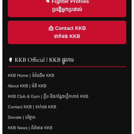
👊 Fighter Profiles
ប្រវត្តិអ្នកប្រដាល់
📩 Contact KKB
ទាក់ទង KKB
🥊 KKB Official | KKB ផ្លូវការ
KKB Home | ទំព័រដើម KKB
About KKB | អំពី KKB
KKB Club & Gym | ក្លឹប និងកន្លែងហ្វឹកហាត់ KKB
Contact KKB | ទាក់ទង KKB
Donate | បរិច្ចាគ
KKB News | ព័ត៌មាន KKB