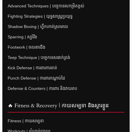
Advanced Techniques | បច្ចេកទេសកម្រិតខ្ពស់
Fighting Strategies | យុទ្ធសាស្ត្រប្រយុទ្ធ
Shadow Boxing | ហ្វឹកហាត់ស្រមោល
Sparring | ស្ប៉ារីង
Footwork | ចលនាជើង
Teep Technique | បច្ចេកទេសធាក់ត្រង់
Kick Defense | ការពារការទាត់
Punch Defense | ការពារកណ្តាប់ដៃ
Defense & Counters | ការពារ និងវាយតប
🔥 Fitness & Recovery | កាយសម្បទា និងស្តារខ្លួន
Fitness | កាយសម្បទា
Workouts | លំហាត់ប្រាណ