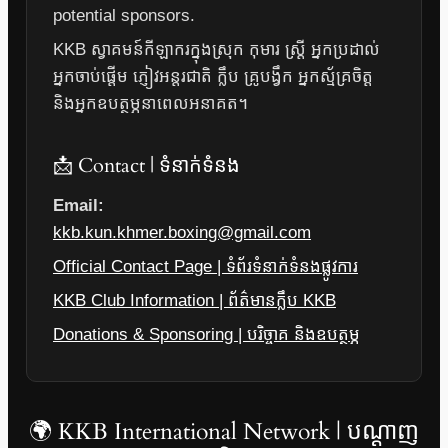
potential sponsors.
KKB ស្វាគមន៍កីឡាករក្នុងស្រុក កុមារ ស្ត្រី អ្នកប្រដាល់
អ្នកចាប់ផ្តើម ភ្ញៀវអន្តរជាតិ ក្លឹប គ្រូបង្វឹក អ្នកស្ម័គ្រចិត្ត
និងអ្នកឧបត្ថម្ភនាពេលអនាគត។
📩 Contact | ទំនាក់ទំនង
Email:
kkb.kun.khmer.boxing@gmail.com
Official Contact Page | ទំព័រទំនាក់ទំនងផ្លូវការ
KKB Club Information | ព័ត៌មានក្លឹប KKB
Donations & Sponsoring | បរិច្ចាគ និងឧបត្ថម្ភ
🌍 KKB International Network | បណ្តាញ