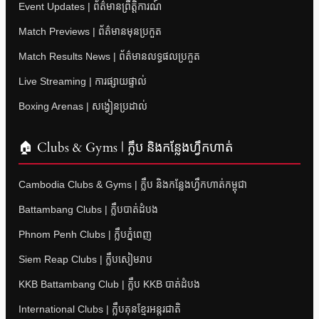
Event Updates | ព័ត៌មានព្រឹត្តិការណ៍
Match Previews | ព័ត៌មានមុនប្រកួត
Match Results News | ព័ត៌មានលទ្ធផលប្រកួត
Live Streaming | ការផ្សាយផ្ទាល់
Boxing Arenas | សង្វៀនប្រដាល់
🏠 Clubs & Gyms | ក្លឹប និងកន្លែងហ្វឹកហាត់
Cambodia Clubs & Gyms | ក្លឹប និងកន្លែងហ្វឹកហាត់កម្ពុជា
Battambang Clubs | ក្លឹបបាត់ដំបង
Phnom Penh Clubs | ក្លឹបភ្នំពេញ
Siem Reap Clubs | ក្លឹបសៀមរាប
KKB Battambang Club | ក្លឹប KKB បាត់ដំបង
International Clubs | ក្លឹបគុនខ្មែរអន្តរជាតិ