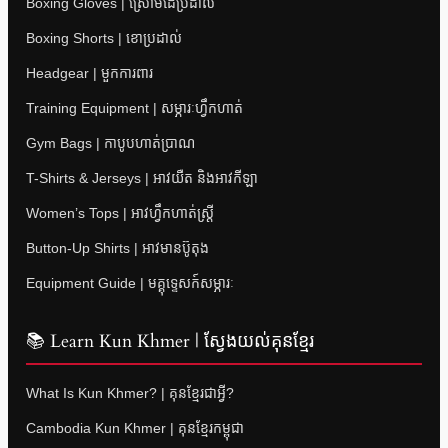
Boxing Gloves | ស្រោមដៃប្រដាល់
Boxing Shorts | ខោប្រដាល់
Headgear | មួកការពារ
Training Equipment | សម្ភារៈហ្វឹកហាត់
Gym Bags | កាបូបហាត់ប្រាណ
T-Shirts & Jerseys | អាវយឺត និងអាវកីឡា
Women’s Tops | អាវហ្វឹកហាត់ស្ត្រី
Button-Up Shirts | អាវមានប៊ូតុង
Equipment Guide | មគ្គុទ្ទេសក៍សម្ភារៈ
📚 Learn Kun Khmer | ស្វែងយល់គុនខ្មែរ
What Is Kun Khmer? | គុនខ្មែរជាអ្វី?
Cambodia Kun Khmer | គុនខ្មែរកម្ពុជា