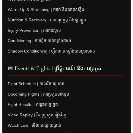
Warm-Up & Stretching | កម្តៅ និងលាតសន្ធឹង
Nutrition & Recovery | អាហារូបត្ថម្ភ និងស្តារខ្លួន
Injury Prevention | ការពាររបួស
Conditioning | ការហ្វឹកហាត់កម្លាំងកាយ
Shadow Conditioning | ហ្វឹកហាត់កម្លាំងតាមស្រមោល
📅 Events & Fights | ព្រឹត្តិការណ៍ និងការប្រកួត
Fight Schedule | កាលវិភាគប្រកួត
Upcoming Fights | ការប្រកួតខាងមុខ
Fight Results | លទ្ធផលប្រកួត
Video Replay | វីដេអូប្រកួតឡើងវិញ
Watch Live | មើលការផ្សាយផ្ទាល់