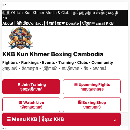
Skip
“`
🇰🇭 Official Kun Khmer Media & Club | ប្រព័ន្ធផ្សព្វផ្សាយ និងក្លឹបគុនខ្មែរផ្លូវ
to
ការ
content
About | អំពីយើង
Contact | ទំនាក់ទំនង
❤️ Donate | បរិច្ចាគ
✉ Email KKB
KKB Kun Khmer Boxing Cambodia
Fighters • Rankings • Events • Training • Clubs • Community
អ្នកប្រដាល់ • ចំណាត់ថ្នាក់ • ព្រឹត្តិការណ៍ • ការហ្វឹកហាត់ • ក្លឹប • សហគមន៍
🥊 Join Training
📅 Upcoming Fights
ចូលរួមហ្វឹកហាត់
ការប្រកួតខាងមុខ
🔴 Watch Live
🛍 Boxing Shop
មើលផ្សាយផ្ទាល់
ហាងប្រដាល់
☰ Menu KKB | ម៉ឺនុយ KKB
⌄
“`