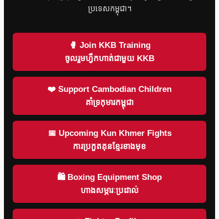
ប្រទេសកម្ពុជា។
🥊 Join KKB Training
ចូលរួមហ្វឹកហាត់ជាមួយ KKB
❤️ Support Cambodian Children
គាំទ្រកុមារកម្ពុជា
📅 Upcoming Kun Khmer Fights
ការប្រកួតគុនខ្មែរខាងមុខ
🛍 Boxing Equipment Shop
ហាងសម្ភារៈប្រដាល់