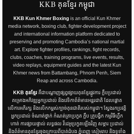
KKB គុនខ្មែរ កម្ពុជា
KKB Kun Khmer Boxing
is an official Kun Khmer
media network, boxing club, fighter-development project
and international information platform dedicated to
preserving and promoting Cambodia’s national martial
art. Explore fighter profiles, rankings, fight records,
clubs, coaches, training programs, live events, results,
video replays, equipment guides and the latest Kun
Khmer news from Battambang, Phnom Penh, Siem
Reap and across Cambodia.
KKB គុនខ្មែរ
គឺជាបណ្តាញផ្សព្វផ្សាយគុនខ្មែរផ្លូវការ ក្លឹបប្រដាល់
គម្រោងអភិវឌ្ឍអ្នកប្រដាល់ និងវេទិកាព័ត៌មានអន្តរជាតិ ដែលផ្តោត
លើការអភិរក្ស និងលើកកម្ពស់ក្បាច់គុនជាតិរបស់កម្ពុជា។ ស្វែងរកប្រវត្តិ
អ្នកប្រដាល់ ចំណាត់ថ្នាក់ កំណត់ត្រាប្រកួត ក្លឹប គ្រូបង្វឹក កម្មវិធីហ្វឹក
ហាត់ ការផ្សាយផ្ទាល់ លទ្ធផល វីដេអូប្រកួតឡើងវិញ សម្ភារៈប្រដាល់
និងព័ត៌មានគុនខ្មែរចុងក្រោយពីបាត់ដំបង ភ្នំពេញ សៀមរាប និងទូទាំង