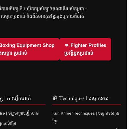
លើការអភិរក្ស និងលើកកម្ពស់ក្បាច់គុនជាតិរបស់កម្ពុជា។
វិញ សម្ភារៈប្រដាល់ និងព័ត៌មានគុនខ្មែរចុងក្រោយពីបាត់
 Boxing Equipment Shop
👊 Fighter Profiles
សម្ភារៈប្រដាល់
ប្រវត្តិអ្នកប្រដាល់
 | ការហ្វឹកហាត់
🥋 Techniques | បច្ចេកទេស
re | មជ្ឈមណ្ឌលហ្វឹកហាត់
Kun Khmer Techniques | បច្ចេកទេសគុន
ខ្មែរ
នកចាប់ផ្តើម