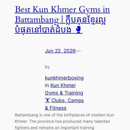
Best Kun Khmer Gyms in
Battambang | ក្លឹបគុនខ្មែរល្អ
បំផុតនៅបាត់ដំបង 🥊
Jun 22, 2026
—
by
kunkhmerboxing
in
Kun Khmer
Gyms & Training
🏋️ Clubs, Camps
& Fitness
Battambang is one of the birthplaces of modern Kun
Khmer. The province has produced many talented
fighters and remains an important training