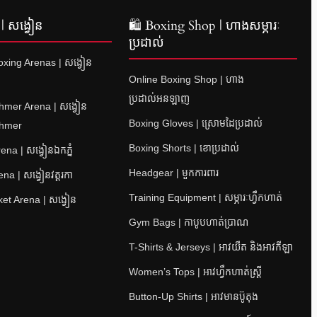
| សង្វៀន
🛍 Boxing Shop | ហាងសម្ភារៈ
ប្រដាល់
xing Arenas | សង្វៀន
Online Boxing Shop | ហាង
ប្រដាល់អនឡាញ
hmer Arena | សង្វៀន
Boxing Gloves | ស្រោមដៃប្រដាល់
Khmer
Boxing Shorts | ខោប្រដាល់
na | សង្វៀនឯកភ្នំ
Headgear | មួកការពារ
a | សង្វៀនវត្តរកា
Training Equipment | សម្ភារៈហ្វឹកហាត់
et Arena | សង្វៀន
Gym Bags | កាបូបហាត់ប្រាណ
T-Shirts & Jerseys | អាវយឺត និងអាវកីឡា
Women’s Tops | អាវហ្វឹកហាត់ស្ត្រី
Button-Up Shirts | អាវមានប៊ូតុង