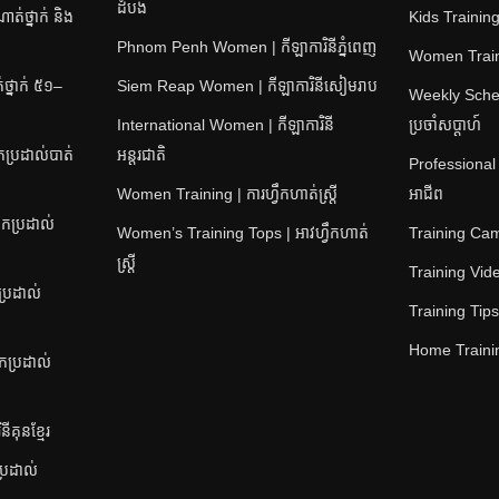
ដំបង
់ថ្នាក់ និង
Kids Training 
Phnom Penh Women | កីឡាការិនីភ្នំពេញ
Women Training
្នាក់ ៥១–
Siem Reap Women | កីឡាការិនីសៀមរាប
Weekly Sched
International Women | កីឡាការិនី
ប្រចាំសប្តាហ៍
ប្រដាល់បាត់
អន្តរជាតិ
Professional
Women Training | ការហ្វឹកហាត់ស្ត្រី
អាជីព
កប្រដាល់
Women’s Training Tops | អាវហ្វឹកហាត់
Training Camps
ស្ត្រី
Training Video
ប្រដាល់
Training Tips |
Home Training
នកប្រដាល់
គុនខ្មែរ
ប្រដាល់