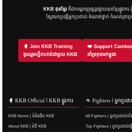
KKB គុនខ្មែរ
គឺជាបណ្តាញផ្សព្វផ្សាយគុនខ្មែរផ្លូវកា
ស្វែងរកប្រវត្តិអ្នកប្រដាល់ ចំណាត់ថ្នាក់ កំណត់ត្រាប
🥊 Join KKB Training
❤️ Support Cambod
ចូលរួមហ្វឹកហាត់ជាមួយ KKB
គាំទ្រកុមារកម្ពុជា
🥊 KKB Official | KKB ផ្លូវការ
👊 Fighters | អ្នកប្រដា
KKB Home | ទំព័រដើម KKB
All Fighters | អ្នកប្រដាល់ទា
About KKB | អំពី KKB
Top Fighters | អ្នកប្រដាល់ឆ្