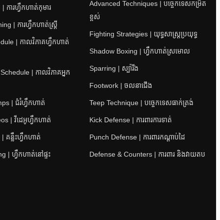
Advanced Techniques | បច្ចេកទេសកម្រិត
| ការហ្វឹកហាត់កុមារ
ខ្ពស់
 | ការហ្វឹកហាត់ស្ត្រី
Fighting Strategies | យុទ្ធសាស្ត្រប្រយុទ្ធ
ule | កាលវិភាគហ្វឹកហាត់
Shadow Boxing | ហ្វឹកហាត់ស្រមោល
Sparring | ស្ប៉ារីង
 Schedule | កាលវិភាគអ្នក
Footwork | ចលនាជើង
 | ជំរំហ្វឹកហាត់
Teep Technique | បច្ចេកទេសធាក់ត្រង់
s | វីដេអូហ្វឹកហាត់
Kick Defense | ការពារការទាត់
 គន្លឹះហ្វឹកហាត់
Punch Defense | ការពារកណ្តាប់ដៃ
 | ហ្វឹកហាត់នៅផ្ទះ
Defense & Counters | ការពារ និងវាយតប