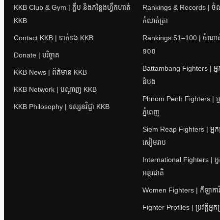
KKB Club & Gym | ក្លឹប និងកន្លែងហ្វឹកហាត់
Rankings & Records | ចំណាត
KKB
កំណត់ត្រា
Contact KKB | ទាក់ទង KKB
Rankings 51–100 | ចំណាត់ថ
១០០
Donate | បរិច្ចាគ
Battambang Fighters | អ្នក
KKB News | ព័ត៌មាន KKB
ដំបង
KKB Network | បណ្តាញ KKB
Phnom Penh Fighters | អ្ន
KKB Philosophy | ទស្សនវិជ្ជា KKB
ភ្នំពេញ
Siem Reap Fighters | អ្នក
សៀមរាប
International Fighters | អ្
អន្តរជាតិ
Women Fighters | កីឡាការិនី
Fighter Profiles | ប្រវត្តិអ្នក