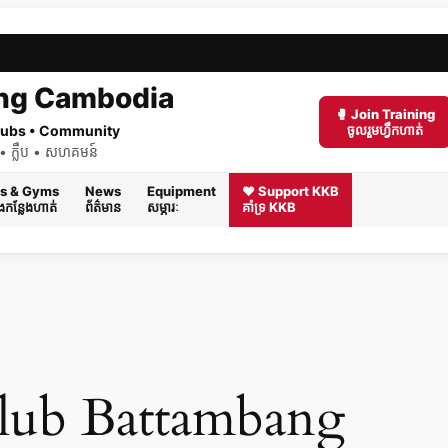
ng Cambodia
🥊 Join Training
 Clubs • Community
ចូលរួមហ្វឹកហាត់
ត់ • ក្លឹប • សហគមន៍
s & Gyms
News
Equipment
❤️ Support KKB
និងកន្លែងហាត់
ព័ត៌មាន
សម្ភារៈ
គាំទ្រ KKB
lub Battambang