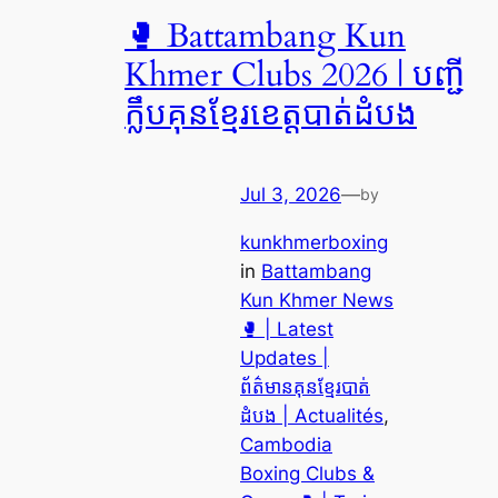
🥊 Battambang Kun
Khmer Clubs 2026 | បញ្ជី
ក្លឹបគុនខ្មែរខេត្តបាត់ដំបង
Jul 3, 2026
—
by
kunkhmerboxing
in
Battambang
Kun Khmer News
🥊 | Latest
Updates |
ព័ត៌មានគុនខ្មែរបាត់
ដំបង | Actualités
, 
Cambodia
Boxing Clubs &