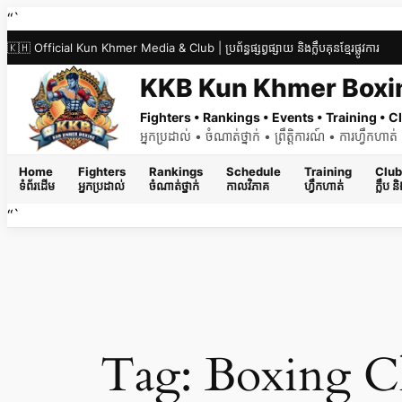
Skip
“`
to
🇰🇭 Official Kun Khmer Media & Club | ប្រព័ន្ធផ្សព្វផ្សាយ និងក្លឹបគុនខ្មែរផ្លូវការ
content
KKB Kun Khmer Boxi
Fighters • Rankings • Events • Training •
អ្នកប្រដាល់ • ចំណាត់ថ្នាក់ • ព្រឹត្តិការណ៍ • ការហ្វឹកហា
Home
Fighters
Rankings
Schedule
Training
Club
ទំព័រដើម
អ្នកប្រដាល់
ចំណាត់ថ្នាក់
កាលវិភាគ
ហ្វឹកហាត់
ក្លឹប 
“`
Tag:
Boxing C