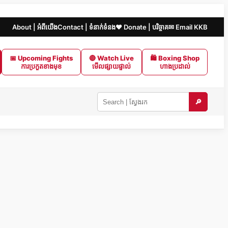
About | អំពីយើង
Contact | ទំនាក់ទំនង
❤️ Donate | បរិច្ចាគ
✉ Email KKB
📅 Upcoming Fights
🔴 Watch Live
🛍 Boxing Shop
ការប្រកួតខាងមុខ
មើលផ្សាយផ្ទាល់
ហាងប្រដាល់
🔎
Search
KKB
|
ស្វែងរក
ក្នុង
KKB