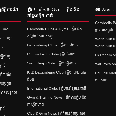
រឹត្តិការណ៍
🏠 Clubs & Gyms | ក្លឹប និង
🏟 Arenas 
កន្លែងហ្វឹកហាត់
Cambodia Bo
ប្រកួត
Cambodia Clubs & Gyms | ក្លឹប និង
ប្រដាល់កម្ពុជា
កន្លែងហ្វឹកហាត់កម្ពុជា
ួតខាងមុខ
World Kun K
Battambang Clubs | ក្លឹបបាត់ដំបង
World Kun 
ួត
Phnom Penh Clubs | ក្លឹបភ្នំពេញ
Ek Phnom Are
តឡើងវិញ
Siem Reap Clubs | ក្លឹបសៀមរាប
Wat Roka Aren
ទាល់
KKB Battambang Club | ក្លឹប KKB បាត់
Phu Pui Mark
្តិការណ៍
ដំបង
ផ្សារភូពុយ
ុនប្រកួត
International Clubs | ក្លឹបគុនខ្មែរអន្តរជាតិ
ត៌មានលទ្ធផល
Gym & Training News | ព័ត៌មានក្លឹប និង
ការហ្វឹកហាត់
ទាល់
Club & Gym News | ព័ត៌មានក្លឹបប្រដាល់