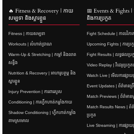
🔥 Fitness & Recovery | កាយ
📅 Events & Fights | ព្
សម្បទា និងស្តារខ្លួន
និងការប្រកួត
Fitness | កាយសម្បទា
Fight Schedule | កាលវិភាគ
Workouts | លំហាត់ប្រាណ
Upcoming Fights | ការប្រក
Warm-Up & Stretching | កម្តៅ និងលាត
Fight Results | លទ្ធផលប្រក
សន្ធឹង
Video Replay | វីដេអូប្រកួ
Nutrition & Recovery | អាហារូបត្ថម្ភ និង
Watch Live | មើលការផ្សាយផ្
ស្តារខ្លួន
Event Updates | ព័ត៌មានព្រឹត
Injury Prevention | ការពាររបួស
Match Previews | ព័ត៌មានម
Conditioning | ការហ្វឹកហាត់កម្លាំងកាយ
Match Results News | ព័
Shadow Conditioning | ហ្វឹកហាត់កម្លាំង
ប្រកួត
តាមស្រមោល
Live Streaming | ការផ្សាយផ្