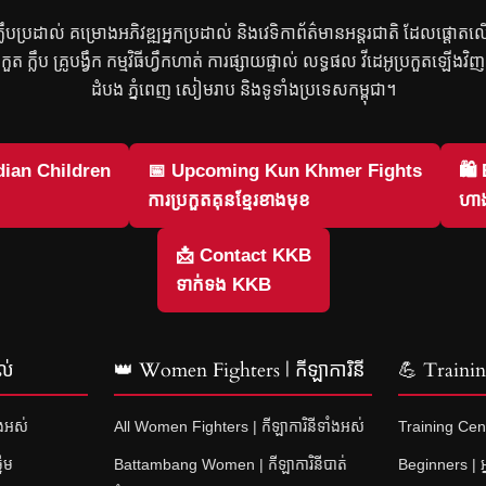
រ ក្លឹបប្រដាល់ គម្រោងអភិវឌ្ឍអ្នកប្រដាល់ និងវេទិកាព័ត៌មានអន្តរជាតិ ដែលផ្តោត
្រកួត ក្លឹប គ្រូបង្វឹក កម្មវិធីហ្វឹកហាត់ ការផ្សាយផ្ទាល់ លទ្ធផល វីដេអូប្រកួតឡើង
ដំបង ភ្នំពេញ សៀមរាប និងទូទាំងប្រទេសកម្ពុជា។
ian Children
📅 Upcoming Kun Khmer Fights
🛍
ការប្រកួតគុនខ្មែរខាងមុខ
ហាង
📩 Contact KKB
ទាក់ទង KKB
ល់
👑 Women Fighters | កីឡាការិនី
💪 Training
ំងអស់
All Women Fighters | កីឡាការិនីទាំងអស់
Training Cent
នើម
Battambang Women | កីឡាការិនីបាត់
Beginners | អ្