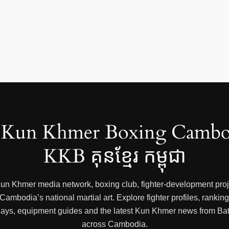
Kun Khmer Boxing Cambo
KKB គុនខ្មែរ កម្ពុជា
 Kun Khmer media network, boxing club, fighter-development proje
mbodia’s national martial art. Explore fighter profiles, rankings
 replays, equipment guides and the latest Kun Khmer news from
across Cambodia.