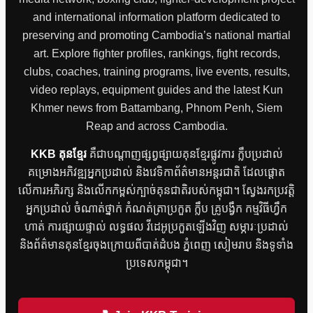
and international information platform dedicated to
preserving and promoting Cambodia’s national martial
art. Explore fighter profiles, rankings, fight records,
clubs, coaches, training programs, live events, results,
video replays, equipment guides and the latest Kun
Khmer news from Battambang, Phnom Penh, Siem
Reap and across Cambodia.
KKB គុនខ្មែរ
គឺជាបណ្តាញផ្សព្វផ្សាយគុនខ្មែរផ្លូវការ ក្លឹបប្រដាល់
គម្រោងអភិវឌ្ឍអ្នកប្រដាល់ និងវេទិកាព័ត៌មានអន្តរជាតិ ដែលផ្តោត
លើការអភិរក្ស និងលើកកម្ពស់ក្បាច់គុនជាតិរបស់កម្ពុជា។ ស្វែងរកប្រវត្តិ
អ្នកប្រដាល់ ចំណាត់ថ្នាក់ កំណត់ត្រាប្រកួត ក្លឹប គ្រូបង្វឹក កម្មវិធីហ្វឹក
ហាត់ ការផ្សាយផ្ទាល់ លទ្ធផល វីដេអូប្រកួតឡើងវិញ សម្ភារៈប្រដាល់
និងព័ត៌មានគុនខ្មែរចុងក្រោយពីបាត់ដំបង ភ្នំពេញ សៀមរាប និងទូទាំង
ប្រទេសកម្ពុជា។