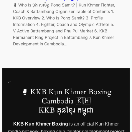
🥊 Who Is ប៉ុង សាមិត្ត Pong Samit? | Kun Khmer Fighter,
Coach & Battambang Organizer Table of Contents 1.
KKB Overview 2. Who Is Pong Samit? 3. Profile
Information 4. Fighter, Coach and Olympic Athlete 5.
V-Active Battambang and Phu Pui Market 6. KKB
Permanent Ring Project in Battambang 7. Kun Khmer
Development in Cambodia…
“`
🥊 KKB Kun Khmer Boxing
Cambodia 🇰🇭
KKB គុនខ្មែរ កម្ពុជា
KKB Kun Khmer Boxing
is an official Kun Khmer
media network, boxing club, fighter-development project