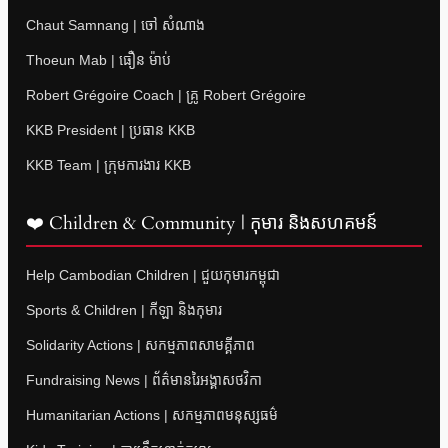
Chaut Samnang | ចៅ សំណាង
Thoeun Mab | ធឿន ម៉ាប់
Robert Grégoire Coach | គ្រូ Robert Grégoire
KKB President | ប្រធាន KKB
KKB Team | ក្រុមការងារ KKB
❤️ Children & Community | កុមារ និងសហគមន៍
Help Cambodian Children | ជួយកុមារកម្ពុជា
Sports & Children | កីឡា និងកុមារ
Solidarity Actions | សកម្មភាពសាមគ្គីភាព
Fundraising News | ព័ត៌មានរៃអង្គាសថវិកា
Humanitarian Actions | សកម្មភាពមនុស្សធម៌