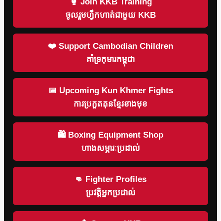
🥊 Join KKB Training
ចូលរួមហ្វឹកហាត់ជាមួយ KKB
❤️ Support Cambodian Children
គាំទ្រកុមារកម្ពុជា
📅 Upcoming Kun Khmer Fights
ការប្រកួតគុនខ្មែរខាងមុខ
🛍 Boxing Equipment Shop
ហាងសម្ភារៈប្រដាល់
👊 Fighter Profiles
ប្រវត្តិអ្នកប្រដាល់