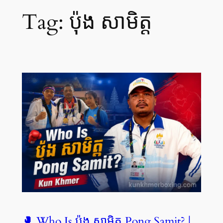
Tag:
ប៉ុង សាមិត្ត
🥊 Who Is ប៉ុង សាមិត្ត Pong Samit? |