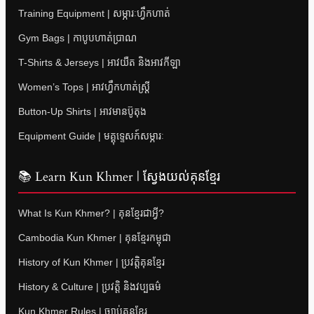
Training Equipment | សម្ភារៈហ្វឹកហាត់
Gym Bags | កាបូបហាត់ប្រាណ
T-Shirts & Jerseys | អាវយឺត និងអាវកីឡា
Women’s Tops | អាវហ្វឹកហាត់ស្ត្រី
Button-Up Shirts | អាវមានប៊ូតុង
Equipment Guide | មគ្គុទ្ទេសក៍សម្ភារៈ
📚 Learn Kun Khmer | ស្វែងយល់គុនខ្មែរ
What Is Kun Khmer? | គុនខ្មែរជាអ្វី?
Cambodia Kun Khmer | គុនខ្មែរកម្ពុជា
History of Kun Khmer | ប្រវត្តិគុនខ្មែរ
History & Culture | ប្រវត្តិ និងវប្បធម៌
Kun Khmer Rules | ច្បាប់គុនខ្មែរ