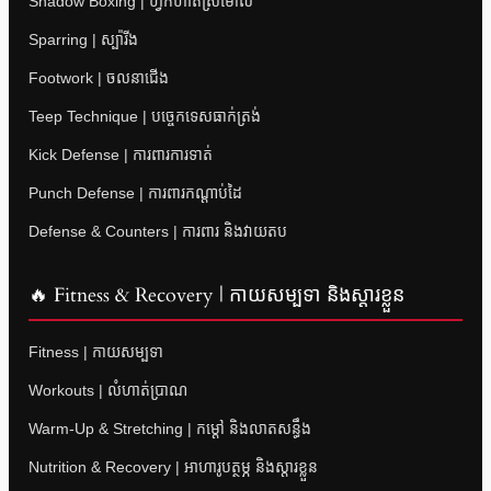
Shadow Boxing | ហ្វឹកហាត់ស្រមោល
Sparring | ស្ប៉ារីង
Footwork | ចលនាជើង
Teep Technique | បច្ចេកទេសធាក់ត្រង់
Kick Defense | ការពារការទាត់
Punch Defense | ការពារកណ្តាប់ដៃ
Defense & Counters | ការពារ និងវាយតប
🔥 Fitness & Recovery | កាយសម្បទា និងស្តារខ្លួន
Fitness | កាយសម្បទា
Workouts | លំហាត់ប្រាណ
Warm-Up & Stretching | កម្តៅ និងលាតសន្ធឹង
Nutrition & Recovery | អាហារូបត្ថម្ភ និងស្តារខ្លួន