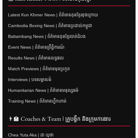
Latest Kun Khmer News | ព័ត៌មានគុនខ្មែរចុងក្រោយ
Cambodia Boxing News | ព័ត៌មានប្រដាល់កម្ពុជា
Battambang News | ព័ត៌មានគុនខ្មែរបាត់ដំបង
Event News | ព័ត៌មានព្រឹត្តិការណ៍
Results News | ព័ត៌មានលទ្ធផល
Match Previews | ព័ត៌មានមុនប្រកួត
Interviews | បទសម្ភាសន៍
Humanitarian News | ព័ត៌មានមនុស្សធម៌
Training News | ព័ត៌មានហ្វឹកហាត់
👨‍🏫 Coaches & Team | គ្រូបង្វឹក និងក្រុមការងារ
Chea Yuta Aka | ជា យុថា