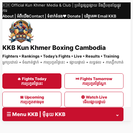
🇰🇭 Official Kun Khmer Media & Club | ប្រព័ន្ធផ្សព្វផ្សាយ និងក្លឹបគុនខ្មែរផ្លូវ
Skip
ការ
to
About | អំពីយើង
Contact | ទំនាក់ទំនង
❤️ Donate | បរិច្ចាគ
✉ Email KKB
content
KKB Kun Khmer Boxing Cambodia
Fighters • Rankings • Today’s Fights • Live • Results • Training
អ្នកប្រដាល់ • ចំណាត់ថ្នាក់ • ការប្រកួតថ្ងៃនេះ • ផ្សាយផ្ទាល់ • លទ្ធផល • ការហ្វឹកហាត់
🔥 Fights Today
⏭ Fights Tomorrow
ការប្រកួតថ្ងៃនេះ
ការប្រកួតថ្ងៃស្អែក
📅 Upcoming
🔴 Watch Live
ការប្រកួតខាងមុខ
មើលផ្សាយផ្ទាល់
☰ Menu KKB | ម៉ឺនុយ KKB
⌄