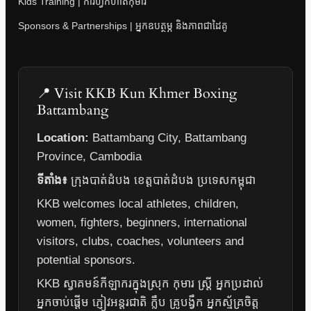
Kids Training | ការហ្វឹកហាត់កុមារ
Sponsors & Partnerships | អ្នកឧបត្ថម្ភ និងភាពជាដៃគូ
📍 Visit KKB Kun Khmer Boxing
Battambang
Location:
Battambang City, Battambang
Province, Cambodia
ទីតាំង៖
ក្រុងបាត់ដំបង ខេត្តបាត់ដំបង ប្រទេសកម្ពុជា
KKB welcomes local athletes, children,
women, fighters, beginners, international
visitors, clubs, coaches, volunteers and
potential sponsors.
KKB ស្វាគមន៍កីឡាករក្នុងស្រុក កុមារ ស្ត្រី អ្នកប្រដាល់
អ្នកចាប់ផ្តើម ភ្ញៀវអន្តរជាតិ ក្លឹប គ្រូបង្វឹក អ្នកស្ម័គ្រចិត្ត