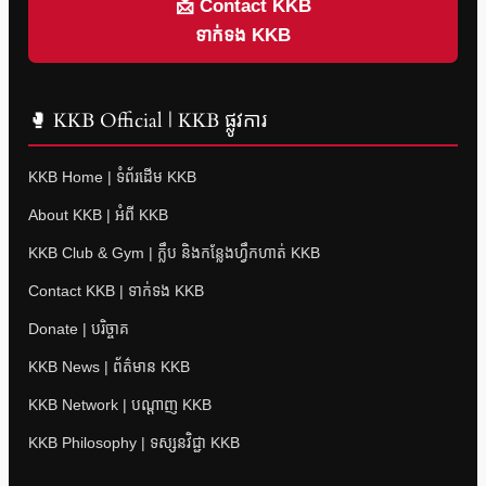
📩 Contact KKB
ទាក់ទង KKB
🥊 KKB Official | KKB ផ្លូវការ
KKB Home | ទំព័រដើម KKB
About KKB | អំពី KKB
KKB Club & Gym | ក្លឹប និងកន្លែងហ្វឹកហាត់ KKB
Contact KKB | ទាក់ទង KKB
Donate | បរិច្ចាគ
KKB News | ព័ត៌មាន KKB
KKB Network | បណ្តាញ KKB
KKB Philosophy | ទស្សនវិជ្ជា KKB