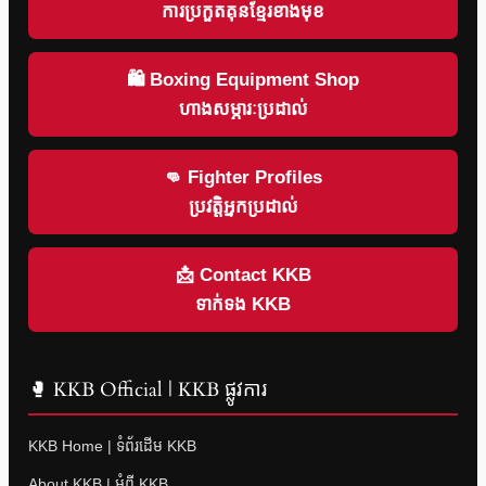
ការប្រកួតគុនខ្មែរខាងមុខ
🛍 Boxing Equipment Shop
ហាងសម្ភារៈប្រដាល់
👊 Fighter Profiles
ប្រវត្តិអ្នកប្រដាល់
📩 Contact KKB
ទាក់ទង KKB
🥊 KKB Official | KKB ផ្លូវការ
KKB Home | ទំព័រដើម KKB
About KKB | អំពី KKB