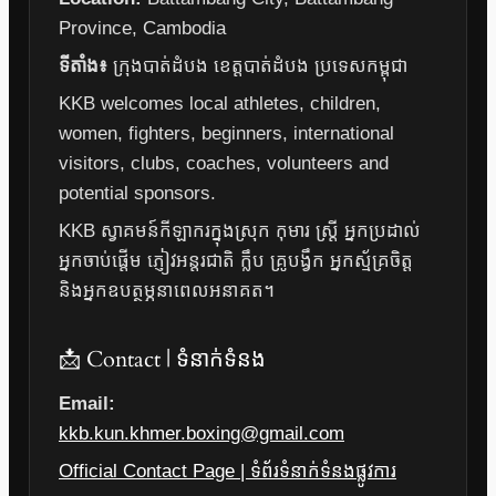
Province, Cambodia
ទីតាំង៖
ក្រុងបាត់ដំបង ខេត្តបាត់ដំបង ប្រទេសកម្ពុជា
KKB welcomes local athletes, children,
women, fighters, beginners, international
visitors, clubs, coaches, volunteers and
potential sponsors.
KKB ស្វាគមន៍កីឡាករក្នុងស្រុក កុមារ ស្ត្រី អ្នកប្រដាល់
អ្នកចាប់ផ្តើម ភ្ញៀវអន្តរជាតិ ក្លឹប គ្រូបង្វឹក អ្នកស្ម័គ្រចិត្ត
និងអ្នកឧបត្ថម្ភនាពេលអនាគត។
📩 Contact | ទំនាក់ទំនង
Email:
kkb.kun.khmer.boxing@gmail.com
Official Contact Page | ទំព័រទំនាក់ទំនងផ្លូវការ