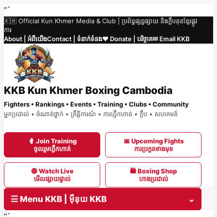
Skip
“`
🇰🇭 Official Kun Khmer Media & Club | ប្រព័ន្ធផ្សព្វផ្សាយ និងក្លឹបគុនខ្មែរផ្លូវ
to
ការ
content
About | អំពីយើង
Contact | ទំនាក់ទំនង
❤️ Donate | បរិច្ចាគ
✉ Email KKB
KKB Kun Khmer Boxing Cambodia
Fighters • Rankings • Events • Training • Clubs • Community
អ្នកប្រដាល់ • ចំណាត់ថ្នាក់ • ព្រឹត្តិការណ៍ • ការហ្វឹកហាត់ • ក្លឹប • សហគមន៍
🥊 Join Training
📅 Upcoming Fights
ចូលរួមហ្វឹកហាត់
ការប្រកួតខាងមុខ
🔴 Watch Live
🛍 Boxing Shop
មើលផ្សាយផ្ទាល់
ហាងប្រដាល់
☰ Menu KKB | ម៉ឺនុយ KKB
⌄
“`