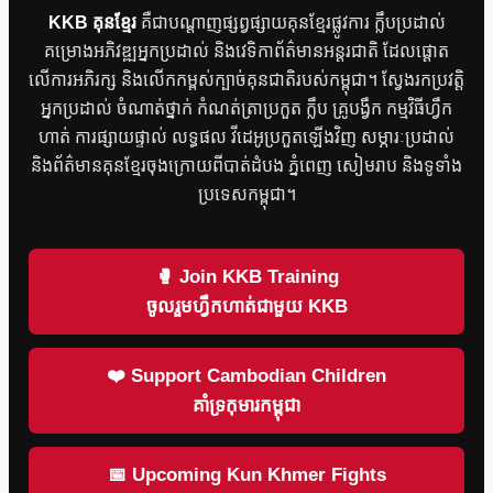
KKB គុនខ្មែរ
គឺជាបណ្តាញផ្សព្វផ្សាយគុនខ្មែរផ្លូវការ ក្លឹបប្រដាល់
គម្រោងអភិវឌ្ឍអ្នកប្រដាល់ និងវេទិកាព័ត៌មានអន្តរជាតិ ដែលផ្តោត
លើការអភិរក្ស និងលើកកម្ពស់ក្បាច់គុនជាតិរបស់កម្ពុជា។ ស្វែងរកប្រវត្តិ
អ្នកប្រដាល់ ចំណាត់ថ្នាក់ កំណត់ត្រាប្រកួត ក្លឹប គ្រូបង្វឹក កម្មវិធីហ្វឹក
ហាត់ ការផ្សាយផ្ទាល់ លទ្ធផល វីដេអូប្រកួតឡើងវិញ សម្ភារៈប្រដាល់
និងព័ត៌មានគុនខ្មែរចុងក្រោយពីបាត់ដំបង ភ្នំពេញ សៀមរាប និងទូទាំង
ប្រទេសកម្ពុជា។
🥊 Join KKB Training
ចូលរួមហ្វឹកហាត់ជាមួយ KKB
❤️ Support Cambodian Children
គាំទ្រកុមារកម្ពុជា
📅 Upcoming Kun Khmer Fights