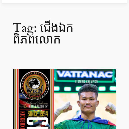
Tag:
ជើងឯក
ពិភពលោក