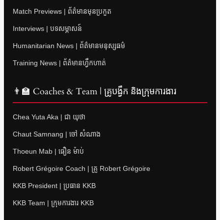
Match Previews | ព័ត៌មានមុនប្រកួត
Interviews | បទសម្ភាសន៍
Humanitarian News | ព័ត៌មានមនុស្សធម៌
Training News | ព័ត៌មានហ្វឹកហាត់
👨‍🏫 Coaches & Team | គ្រូបង្វឹក និងក្រុមការងារ
Chea Yuta Aka | ជា យុថា
Chaut Samnang | ចៅ សំណាង
Thoeun Mab | ធឿន ម៉ាប់
Robert Grégoire Coach | គ្រូ Robert Grégoire
KKB President | ប្រធាន KKB
KKB Team | ក្រុមការងារ KKB