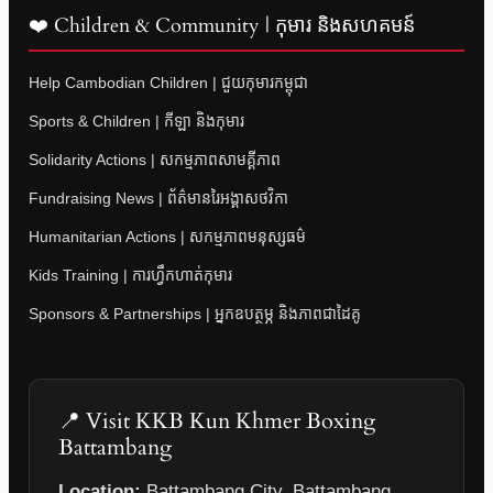
❤️ Children & Community | កុមារ និងសហគមន៍
Help Cambodian Children | ជួយកុមារកម្ពុជា
Sports & Children | កីឡា និងកុមារ
Solidarity Actions | សកម្មភាពសាមគ្គីភាព
Fundraising News | ព័ត៌មានរៃអង្គាសថវិកា
Humanitarian Actions | សកម្មភាពមនុស្សធម៌
Kids Training | ការហ្វឹកហាត់កុមារ
Sponsors & Partnerships | អ្នកឧបត្ថម្ភ និងភាពជាដៃគូ
📍 Visit KKB Kun Khmer Boxing
Battambang
Location:
Battambang City, Battambang