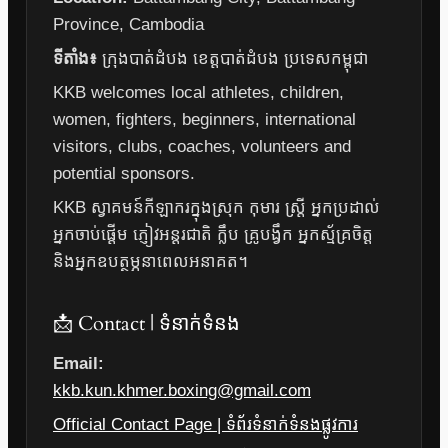
Province, Cambodia
ទីតាំង៖
ក្រុងបាត់ដំបង ខេត្តបាត់ដំបង ប្រទេសកម្ពុជា
KKB welcomes local athletes, children,
women, fighters, beginners, international
visitors, clubs, coaches, volunteers and
potential sponsors.
KKB ស្វាគមន៍កីឡាករក្នុងស្រុក កុមារ ស្ត្រី អ្នកប្រដាល់
អ្នកចាប់ផ្តើម ភ្ញៀវអន្តរជាតិ ក្លឹប គ្រូបង្វឹក អ្នកស្ម័គ្រចិត្ត
និងអ្នកឧបត្ថម្ភនាពេលអនាគត។
📩 Contact | ទំនាក់ទំនង
Email:
kkb.kun.khmer.boxing@gmail.com
Official Contact Page | ទំព័រទំនាក់ទំនងផ្លូវការ