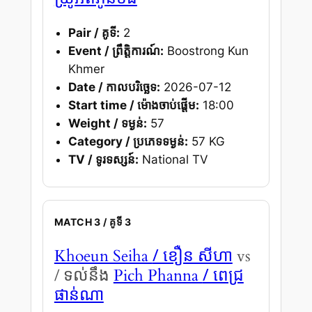
Pair / គូទី:
2
Event / ព្រឹត្តិការណ៍:
Boostrong Kun
Khmer
Date / កាលបរិច្ឆេទ:
2026-07-12
Start time / ម៉ោងចាប់ផ្តើម:
18:00
Weight / ទម្ងន់:
57
Category / ប្រភេទទម្ងន់:
57 KG
TV / ទូរទស្សន៍:
National TV
MATCH 3 / គូទី 3
/ ខឿន សីហា
Khoeun Seiha
vs
/ ពេជ្រ
/ ទល់នឹង
Pich Phanna
ផាន់ណា