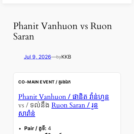
Phanit Vanhuon vs Ruon
Saran
Jul 9, 2026
—
KKB
by
CO-MAIN EVENT / គូរងឯក
/ ផានិត វ៉ាន់ហួន
Phanit Vanhuon
/ រូន
vs / ទល់នឹង
Ruon Saran
សារ៉ាន់
Pair / គូទី:
4