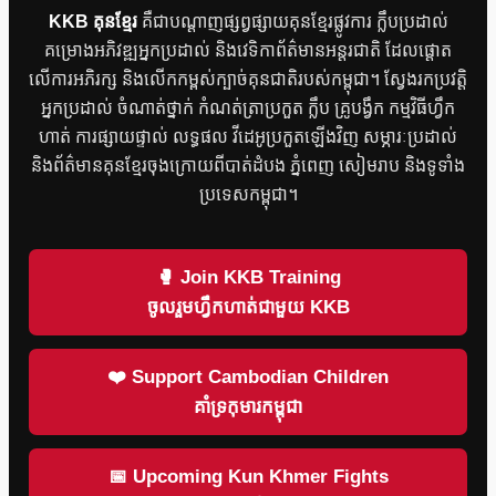
KKB គុនខ្មែរ
គឺជាបណ្តាញផ្សព្វផ្សាយគុនខ្មែរផ្លូវការ ក្លឹបប្រដាល់
គម្រោងអភិវឌ្ឍអ្នកប្រដាល់ និងវេទិកាព័ត៌មានអន្តរជាតិ ដែលផ្តោត
លើការអភិរក្ស និងលើកកម្ពស់ក្បាច់គុនជាតិរបស់កម្ពុជា។ ស្វែងរកប្រវត្តិ
អ្នកប្រដាល់ ចំណាត់ថ្នាក់ កំណត់ត្រាប្រកួត ក្លឹប គ្រូបង្វឹក កម្មវិធីហ្វឹក
ហាត់ ការផ្សាយផ្ទាល់ លទ្ធផល វីដេអូប្រកួតឡើងវិញ សម្ភារៈប្រដាល់
និងព័ត៌មានគុនខ្មែរចុងក្រោយពីបាត់ដំបង ភ្នំពេញ សៀមរាប និងទូទាំង
ប្រទេសកម្ពុជា។
🥊 Join KKB Training
ចូលរួមហ្វឹកហាត់ជាមួយ KKB
❤️ Support Cambodian Children
គាំទ្រកុមារកម្ពុជា
📅 Upcoming Kun Khmer Fights