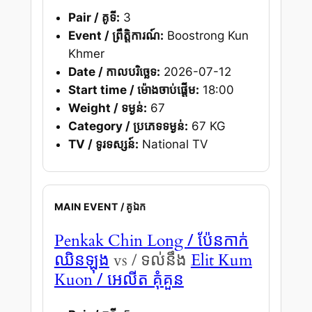
Pair / គូទី:
3
Event / ព្រឹត្តិការណ៍:
Boostrong Kun
Khmer
Date / កាលបរិច្ឆេទ:
2026-07-12
Start time / ម៉ោងចាប់ផ្តើម:
18:00
Weight / ទម្ងន់:
67
Category / ប្រភេទទម្ងន់:
67 KG
TV / ទូរទស្សន៍:
National TV
MAIN EVENT / គូឯក
/ ប៉ែនកាក់
Penkak Chin Long
ឈិនឡុង
vs / ទល់នឹង
Elit Kum
/ អេលីត គុំគួន
Kuon