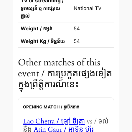
TV or streaming /
ទូរទស្សន៍ ឬ ការផ្សាយ
National TV
ផ្ទាល់
Weight / ទម្ងន់
54
Weight Kg / ទិន្នន័យ
54
Other matches of this
event / ការប្រកួតផ្សេងទៀត
ក្នុងព្រឹត្តិការណ៍នេះ
OPENING MATCH / គូបើកឆាក
/ ឡៅ ចិត្រា
Lao Chetra
vs / ទល់
/ អាទីន ហ្គ័រ
នឹង
Atin Gaur