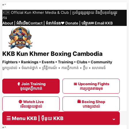
Skip
“`
🇰🇭 Official Kun Khmer Media & Club | ប្រព័ន្ធផ្សព្វផ្សាយ និងក្លឹបគុនខ្មែរផ្លូវ
to
ការ
content
About | អំពីយើង
Contact | ទំនាក់ទំនង
❤️ Donate | បរិច្ចាគ
✉ Email KKB
KKB Kun Khmer Boxing Cambodia
Fighters • Rankings • Events • Training • Clubs • Community
អ្នកប្រដាល់ • ចំណាត់ថ្នាក់ • ព្រឹត្តិការណ៍ • ការហ្វឹកហាត់ • ក្លឹប • សហគមន៍
🥊 Join Training
📅 Upcoming Fights
ចូលរួមហ្វឹកហាត់
ការប្រកួតខាងមុខ
🔴 Watch Live
🛍 Boxing Shop
មើលផ្សាយផ្ទាល់
ហាងប្រដាល់
☰ Menu KKB | ម៉ឺនុយ KKB
⌄
“`