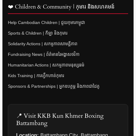
❤️ Children & Community | កុមារ និងសហគមន៍
Help Cambodian Children | ជួយកុមារកម្ពុជា
Sports & Children | កីឡា និងកុមារ
Solidarity Actions | សកម្មភាពសាមគ្គីភាព
Fundraising News | ព័ត៌មានរៃអង្គាសថវិកា
Humanitarian Actions | សកម្មភាពមនុស្សធម៌
Kids Training | ការហ្វឹកហាត់កុមារ
Sponsors & Partnerships | អ្នកឧបត្ថម្ភ និងភាពជាដៃគូ
📍 Visit KKB Kun Khmer Boxing
Battambang
Location:
Battambang City, Battambang