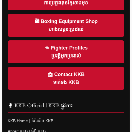
ការប្រកួតគុនខ្មែរខាងមុខ
🛍 Boxing Equipment Shop
ហាងសម្ភារៈប្រដាល់
👊 Fighter Profiles
ប្រវត្តិអ្នកប្រដាល់
📩 Contact KKB
ទាក់ទង KKB
🥊 KKB Official | KKB ផ្លូវការ
KKB Home | ទំព័រដើម KKB
About KKB | អំពី KKB