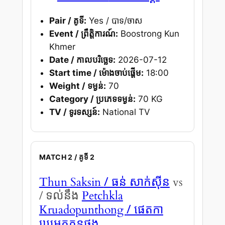
Pair / គូទី:
Yes / បាទ/ចាស
Event / ព្រឹត្តិការណ៍:
Boostrong Kun
Khmer
Date / កាលបរិច្ឆេទ:
2026-07-12
Start time / ម៉ោងចាប់ផ្តើម:
18:00
Weight / ទម្ងន់:
70
Category / ប្រភេទទម្ងន់:
70 KG
TV / ទូរទស្សន៍:
National TV
MATCH 2 / គូទី 2
/ ធន់ សាក់ស៊ីន
Thun Saksin
vs
/ ទល់នឹង
Petchkla
/ ផេតកា
Kruadopunthong
ឃ្រូអតភូនថង