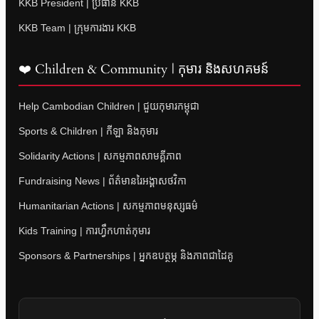
KKB President | ប្រធាន KKB
KKB Team | ក្រុមការងារ KKB
❤️ Children & Community | កុមារ និងសហគមន៍
Help Cambodian Children | ជួយកុមារកម្ពុជា
Sports & Children | កីឡា និងកុមារ
Solidarity Actions | សកម្មភាពសាមគ្គីភាព
Fundraising News | ព័ត៌មានរៃអង្គាសថវិកា
Humanitarian Actions | សកម្មភាពមនុស្សធម៌
Kids Training | ការហ្វឹកហាត់កុមារ
Sponsors & Partnerships | អ្នកឧបត្ថម្ភ និងភាពជាដៃគូ