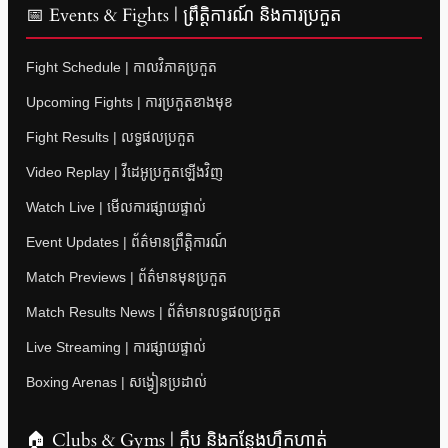
📅 Events & Fights | ព្រឹត្តិការណ៍ និងការប្រកួត
Fight Schedule | កាលវិភាគប្រកួត
Upcoming Fights | ការប្រកួតខាងមុខ
Fight Results | លទ្ធផលប្រកួត
Video Replay | វីដេអូប្រកួតឡើងវិញ
Watch Live | មើលការផ្សាយផ្ទាល់
Event Updates | ព័ត៌មានព្រឹត្តិការណ៍
Match Previews | ព័ត៌មានមុនប្រកួត
Match Results News | ព័ត៌មានលទ្ធផលប្រកួត
Live Streaming | ការផ្សាយផ្ទាល់
Boxing Arenas | សង្វៀនប្រដាល់
🏠 Clubs & Gyms | ក្លឹប និងកន្លែងហ្វឹកហាត់