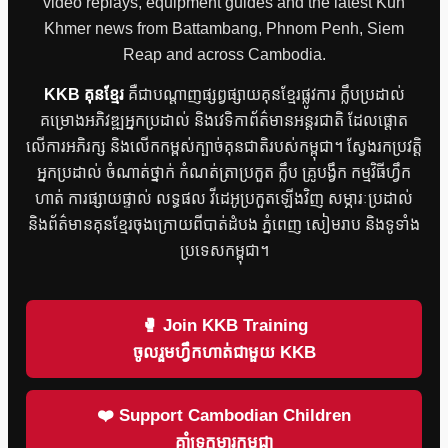
video replays, equipment guides and the latest Kun
Khmer news from Battambang, Phnom Penh, Siem
Reap and across Cambodia.
KKB គុនខ្មែរ
គឺជាបណ្តាញផ្សព្វផ្សាយគុនខ្មែរផ្លូវការ ក្លឹបប្រដាល់
គម្រោងអភិវឌ្ឍអ្នកប្រដាល់ និងវេទិកាព័ត៌មានអន្តរជាតិ ដែលផ្តោត
លើការអភិរក្ស និងលើកកម្ពស់ក្បាច់គុនជាតិរបស់កម្ពុជា។ ស្វែងរកប្រវត្តិ
អ្នកប្រដាល់ ចំណាត់ថ្នាក់ កំណត់ត្រាប្រកួត ក្លឹប គ្រូបង្វឹក កម្មវិធីហ្វឹក
ហាត់ ការផ្សាយផ្ទាល់ លទ្ធផល វីដេអូប្រកួតឡើងវិញ សម្ភារៈប្រដាល់
និងព័ត៌មានគុនខ្មែរចុងក្រោយពីបាត់ដំបង ភ្នំពេញ សៀមរាប និងទូទាំង
ប្រទេសកម្ពុជា។
🥊 Join KKB Training
ចូលរួមហ្វឹកហាត់ជាមួយ KKB
❤️ Support Cambodian Children
គាំទ្រកុមារកម្ពុជា