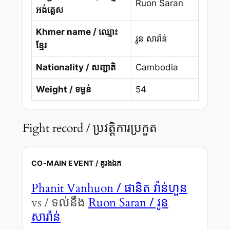
Ruon Saran
អង់គ្លេស
Khmer name / ឈ្មោះ
រូន សារ៉ាន់
ខ្មែរ
Nationality / សញ្ជាតិ
Cambodia
Weight / ទម្ងន់
54
Fight record / ប្រវត្តិការប្រកួត
CO-MAIN EVENT / គូរងឯក
/ ផានិត វ៉ាន់ហួន
Phanit Vanhuon
/ រូន
vs / ទល់នឹង
Ruon Saran
សារ៉ាន់