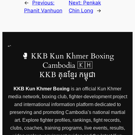
←
Previous:
Next:
Penkak
Phanit Vanhuon
Chin Long
→
“`
🥊 KKB Kun Khmer Boxing
Cambodia 🇰🇭
KKB គុនខ្មែរ កម្ពុជា
KKB Kun Khmer Boxing
is an official Kun Khmer
media network, boxing club, fighter-development project
and international information platform dedicated to
preserving and promoting Cambodia’s national martial
art. Explore fighter profiles, rankings, fight records,
clubs, coaches, training programs, live events, results,