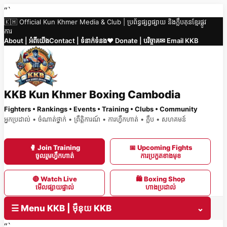
Skip
“`
🇰🇭 Official Kun Khmer Media & Club | ប្រព័ន្ធផ្សព្វផ្សាយ និងក្លឹបគុនខ្មែរផ្លូវ
to
ការ
content
About | អំពីយើង
Contact | ទំនាក់ទំនង
❤️ Donate | បរិច្ចាគ
✉ Email KKB
KKB Kun Khmer Boxing Cambodia
Fighters • Rankings • Events • Training • Clubs • Community
អ្នកប្រដាល់ • ចំណាត់ថ្នាក់ • ព្រឹត្តិការណ៍ • ការហ្វឹកហាត់ • ក្លឹប • សហគមន៍
🥊 Join Training
📅 Upcoming Fights
ចូលរួមហ្វឹកហាត់
ការប្រកួតខាងមុខ
🔴 Watch Live
🛍 Boxing Shop
មើលផ្សាយផ្ទាល់
ហាងប្រដាល់
☰ Menu KKB | ម៉ឺនុយ KKB
⌄
“`