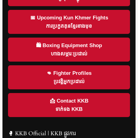
📅 Upcoming Kun Khmer Fights
ការប្រកួតគុនខ្មែរខាងមុខ
🛍 Boxing Equipment Shop
ហាងសម្ភារៈប្រដាល់
👊 Fighter Profiles
ប្រវត្តិអ្នកប្រដាល់
📩 Contact KKB
ទាក់ទង KKB
🥊 KKB Official | KKB ផ្លូវការ