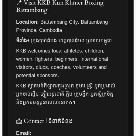
📍 Visit KKB Kun Khmer Boxing
Battambang
Location:
Battambang City, Battambang
Province, Cambodia
ទីតាំង៖
ក្រុងបាត់ដំបង ខេត្តបាត់ដំបង ប្រទេសកម្ពុជា
KKB welcomes local athletes, children,
women, fighters, beginners, international
visitors, clubs, coaches, volunteers and
potential sponsors.
KKB ស្វាគមន៍កីឡាករក្នុងស្រុក កុមារ ស្ត្រី អ្នកប្រដាល់
អ្នកចាប់ផ្តើម ភ្ញៀវអន្តរជាតិ ក្លឹប គ្រូបង្វឹក អ្នកស្ម័គ្រចិត្ត
និងអ្នកឧបត្ថម្ភនាពេលអនាគត។
📩 Contact | ទំនាក់ទំនង
Email: