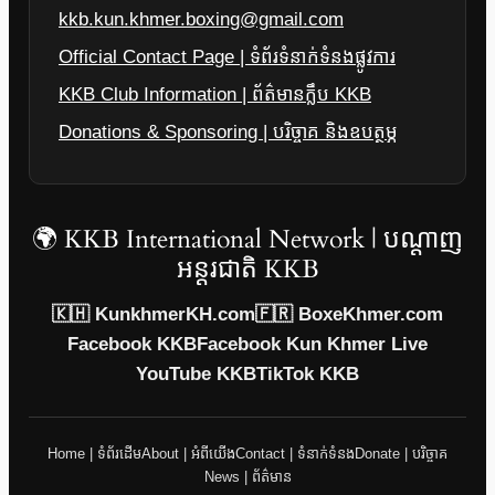
kkb.kun.khmer.boxing@gmail.com
Official Contact Page | ទំព័រទំនាក់ទំនងផ្លូវការ
KKB Club Information | ព័ត៌មានក្លឹប KKB
Donations & Sponsoring | បរិច្ចាគ និងឧបត្ថម្ភ
🌍 KKB International Network | បណ្តាញ
អន្តរជាតិ KKB
🇰🇭 KunkhmerKH.com
🇫🇷 BoxeKhmer.com
Facebook KKB
Facebook Kun Khmer Live
YouTube KKB
TikTok KKB
Home | ទំព័រដើម
About | អំពីយើង
Contact | ទំនាក់ទំនង
Donate | បរិច្ចាគ
News | ព័ត៌មាន