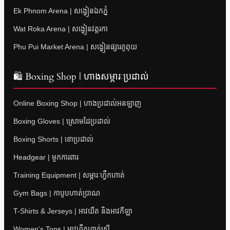
Ek Phnom Arena | សង្វៀនឯកភ្នំ
Wat Roka Arena | សង្វៀនវត្តរកា
Phu Pui Market Arena | សង្វៀនផ្សារភូពុយ
🛍 Boxing Shop | ហាងសម្ភារៈប្រដាល់
Online Boxing Shop | ហាងប្រដាល់អនឡាញ
Boxing Gloves | ស្រោមដៃប្រដាល់
Boxing Shorts | ខោប្រដាល់
Headgear | មួកការពារ
Training Equipment | សម្ភារៈហ្វឹកហាត់
Gym Bags | កាបូបហាត់ប្រាណ
T-Shirts & Jerseys | អាវយឺត និងអាវកីឡា
Women’s Tops | អាវហ្វឹកហាត់ស្ត្រី