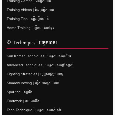
Training Camps | ជំរំហ្វឹកហាត់
Training Videos | វីដេអូហ្វឹកហាត់
Training Tips | គន្លឹះហ្វឹកហាត់
Home Training | ហ្វឹកហាត់នៅផ្ទះ
🥋 Techniques | បច្ចេកទេស
Kun Khmer Techniques | បច្ចេកទេសគុនខ្មែរ
Advanced Techniques | បច្ចេកទេសកម្រិតខ្ពស់
Fighting Strategies | យុទ្ធសាស្ត្រប្រយុទ្ធ
Shadow Boxing | ហ្វឹកហាត់ស្រមោល
Sparring | ស្ប៉ារីង
Footwork | ចលនាជើង
Teep Technique | បច្ចេកទេសធាក់ត្រង់