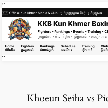
Skip
“`
to
🇰🇭 Official Kun Khmer Media & Club | ប្រព័ន្ធផ្សព្វផ្សាយ និងក្លឹបគុនខ្មែរផ្លូវការ
content
KKB Kun Khmer Boxi
Fighters • Rankings • Events • Training •
អ្នកប្រដាល់ • ចំណាត់ថ្នាក់ • ព្រឹត្តិការណ៍ • ការហ្វឹកហា
Home
Fighters
Rankings
Schedule
Training
Club
ទំព័រដើម
អ្នកប្រដាល់
ចំណាត់ថ្នាក់
កាលវិភាគ
ហ្វឹកហាត់
ក្លឹប 
“`
Khoeun Seiha vs Pi