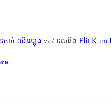
ែនកាក់ ឈិនឡុង
vs / ទល់នឹង
Elit Kum
hmer