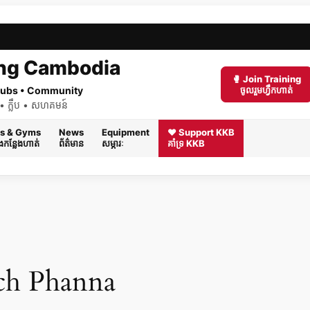
ng Cambodia
🥊 Join Training
 Clubs • Community
ចូលរួមហ្វឹកហាត់
ត់ • ក្លឹប • សហគមន៍
s & Gyms
News
Equipment
❤️ Support KKB
និងកន្លែងហាត់
ព័ត៌មាន
សម្ភារៈ
គាំទ្រ KKB
ch Phanna