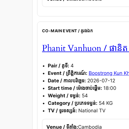
CO-MAIN EVENT / គូរងឯក
/ ផានិត 
Phanit Vanhuon
Pair / គូទី:
4
Event / ព្រឹត្តិការណ៍:
Boostrong Kun K
Date / កាលបរិច្ឆេទ:
2026-07-12
Start time / ម៉ោងចាប់ផ្តើម:
18:00
Weight / ទម្ងន់:
54
Category / ប្រភេទទម្ងន់:
54 KG
TV / ទូរទស្សន៍:
National TV
Venue / ទីតាំង:
Cambodia