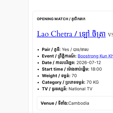
OPENING MATCH / គូបើកឆាក
/ ឡៅ ចិត្រា
Lao Chetra
v
Pair / គូទី:
Yes / បាទ/ចាស
Event / ព្រឹត្តិការណ៍:
Boostrong Kun K
Date / កាលបរិច្ឆេទ:
2026-07-12
Start time / ម៉ោងចាប់ផ្តើម:
18:00
Weight / ទម្ងន់:
70
Category / ប្រភេទទម្ងន់:
70 KG
TV / ទូរទស្សន៍:
National TV
Venue / ទីតាំង:
Cambodia