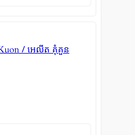
/ អេលីត គុំគួន
 Kuon