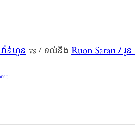
វ៉ាន់ហួន
/ រូន
vs / ទល់នឹង
Ruon Saran
hmer