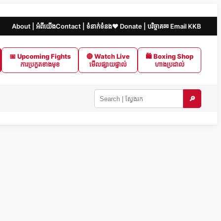
About | អំពីយើង
Contact | ទំនាក់ទំនង
❤️ Donate | បរិច្ចាគ
✉ Email KKB
📅 Upcoming Fights
🔴 Watch Live
🛍 Boxing Shop
ការប្រកួតខាងមុខ
មើលផ្សាយផ្ទាល់
ហាងប្រដាល់
🔎
Search
KKB
|
ស្វែងរក
ក្នុង
KKB