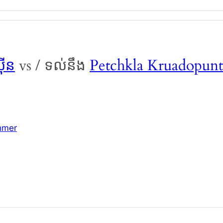
៊ីន
vs / ទល់នឹង
Petchkla Kruadopun
hmer