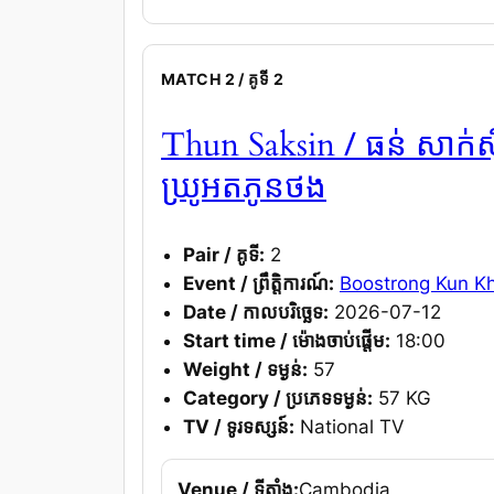
MATCH 2 / គូទី 2
/ ធន់ សាក់ស
Thun Saksin
ឃ្រូអតភូនថង
Pair / គូទី:
2
Event / ព្រឹត្តិការណ៍:
Boostrong Kun K
Date / កាលបរិច្ឆេទ:
2026-07-12
Start time / ម៉ោងចាប់ផ្តើម:
18:00
Weight / ទម្ងន់:
57
Category / ប្រភេទទម្ងន់:
57 KG
TV / ទូរទស្សន៍:
National TV
Venue / ទីតាំង:
Cambodia