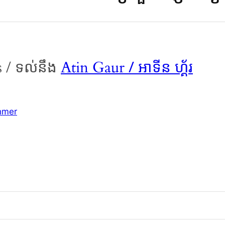
/ អាទីន ហ្គ័រ
s / ទល់នឹង
Atin Gaur
hmer