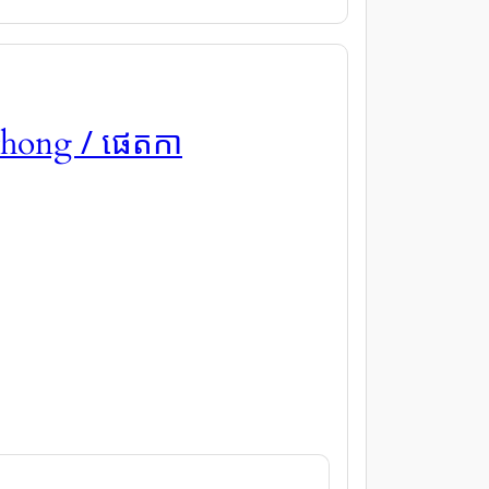
/ ផេតកា
thong