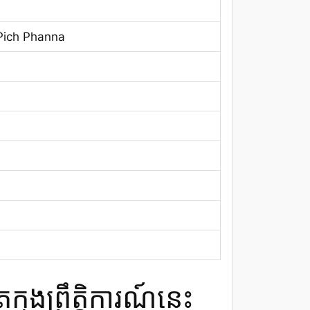
Pich Phanna
នុងព្រឹត្តិការណ៍នេះ