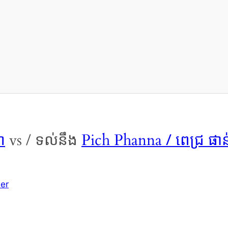
ា
/ ពេជ្រ ផ
vs / ទល់នឹង
Pich Phanna
er