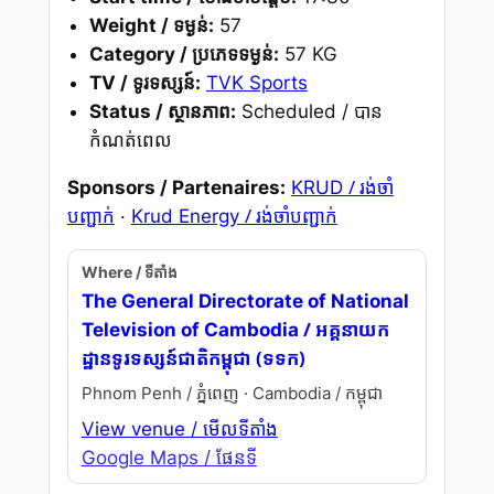
Weight / ទម្ងន់:
57
Category / ប្រភេទទម្ងន់:
57 KG
TV / ទូរទស្សន៍:
TVK Sports
Status / ស្ថានភាព:
Scheduled / បាន
កំណត់ពេល
/ រង់ចាំ
Sponsors / Partenaires:
KRUD
បញ្ជាក់
/ រង់ចាំបញ្ជាក់
·
Krud Energy
Where / ទីតាំង
The General Directorate of National
/ អគ្គនាយក
Television of Cambodia
ដ្ឋានទូរទស្សន៍ជាតិកម្ពុជា (ទទក)
Phnom Penh / ភ្នំពេញ · Cambodia / កម្ពុជា
View venue / មើលទីតាំង
Google Maps / ផែនទី