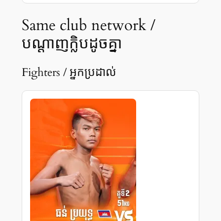
Same club network /
បណ្ដាញក្លិបដូចគ្នា
Fighters / អ្នកប្រដាល់