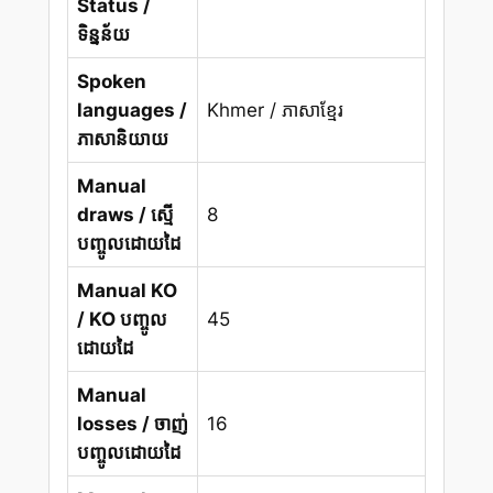
Status /
ទិន្នន័យ
Spoken
languages /
Khmer / ភាសាខ្មែរ
ភាសានិយាយ
Manual
draws / ស្មើ
8
បញ្ចូលដោយដៃ
Manual KO
/ KO បញ្ចូល
45
ដោយដៃ
Manual
losses / ចាញ់
16
បញ្ចូលដោយដៃ