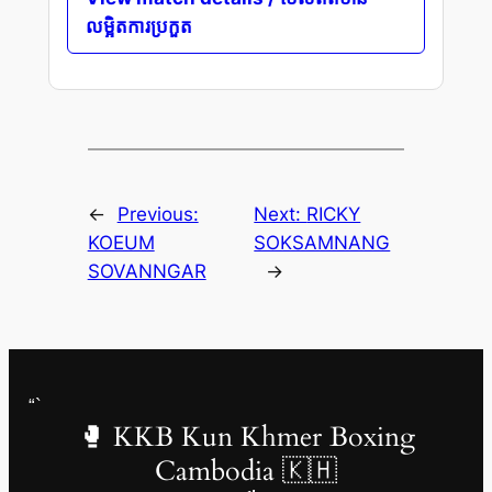
លម្អិតការប្រកួត
←
Previous:
Next:
RICKY
KOEUM
SOKSAMNANG
SOVANNGAR
→
“`
🥊 KKB Kun Khmer Boxing
Cambodia 🇰🇭