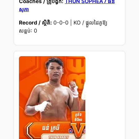
/ ធន
Coaches / គ្រូបង្វឹក:
THUN SOPHEA
សុភា
Record / ស្ថិតិ:
0-0-0 | KO / ផ្តួលដៃគូឱ្យ
សន្លប់: 0