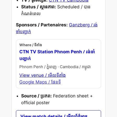
TV / ទូរទស្សន៍:
CTN TV Cambodia
Status / ស្ថានភាព:
Scheduled / បាន
កំណត់ពេល
/ រង់
Sponsors / Partenaires:
Ganzberg
ចាំបញ្ជាក់
Where / ទីតាំង
/ រង់ចាំ
CTN TV Station Phnom Penh
បញ្ជាក់
Phnom Penh / ភ្នំពេញ · Cambodia / កម្ពុជា
View venue / មើលទីតាំង
Google Maps / ផែនទី
Source / ប្រភព:
Federation sheet +
official poster
View match details / មើលព័ត៌មាន