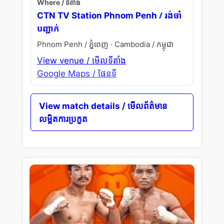
Where / ទីតាំង
/ រង់ចាំ
CTN TV Station Phnom Penh
បញ្ជាក់
Phnom Penh / ភ្នំពេញ · Cambodia / កម្ពុជា
View venue / មើលទីតាំង
Google Maps / ផែនទី
View match details / មើលព័ត៌មាន
លម្អិតការប្រកួត