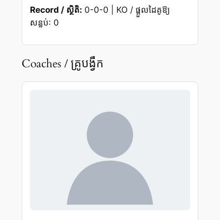
Record / ស្ថិតិ:
0-0-0 | KO / ផ្តួលដៃគូឱ្យ
សន្លប់: 0
Coaches / គ្រូបង្វឹក