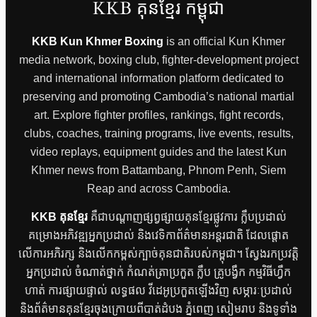
KKB គុនខ្មែរ កម្ពុជា
KKB Kun Khmer Boxing
is an official Kun Khmer
media network, boxing club, fighter-development project
and international information platform dedicated to
preserving and promoting Cambodia’s national martial
art. Explore fighter profiles, rankings, fight records,
clubs, coaches, training programs, live events, results,
video replays, equipment guides and the latest Kun
Khmer news from Battambang, Phnom Penh, Siem
Reap and across Cambodia.
KKB គុនខ្មែរ
គឺជាបណ្តាញផ្សព្វផ្សាយគុនខ្មែរផ្លូវការ ក្លឹបប្រដាល់
គម្រោងអភិវឌ្ឍអ្នកប្រដាល់ និងវេទិកាព័ត៌មានអន្តរជាតិ ដែលផ្តោត
លើការអភិរក្ស និងលើកកម្ពស់ក្បាច់គុនជាតិរបស់កម្ពុជា។ ស្វែងរកប្រវត្តិ
អ្នកប្រដាល់ ចំណាត់ថ្នាក់ កំណត់ត្រាប្រកួត ក្លឹប គ្រូបង្វឹក កម្មវិធីហ្វឹក
ហាត់ ការផ្សាយផ្ទាល់ លទ្ធផល វីដេអូប្រកួតឡើងវិញ សម្ភារៈប្រដាល់
និងព័ត៌មានគុនខ្មែរចុងក្រោយពីបាត់ដំបង ភ្នំពេញ សៀមរាប និងទូទាំង