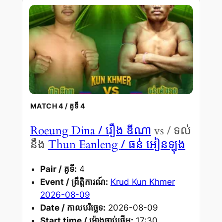
MATCH 4 / គូទី 4
/ រឿង ឌីណា
Roeung Dina
vs / ទល់
/ ធន់ អៀនឡុង
នឹង
Thun Eanleng
Pair / គូទី:
4
Event / ព្រឹត្តិការណ៍:
Krud Kun Khmer
2026-08-09
Date / កាលបរិច្ឆេទ:
2026-08-09
Start time / ម៉ោងចាប់ផ្តើម:
17:30