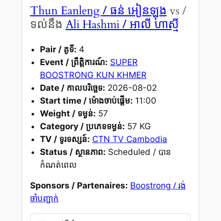
/ ធន់ អៀនឡុង
Thun Eanleng
vs /
/ អាលី ហាស្មី
ទល់នឹង
Ali Hashmi
Pair / គូទី:
4
Event / ព្រឹត្តិការណ៍:
SUPER
BOOSTRONG KUN KHMER
Date / កាលបរិច្ឆេទ:
2026-08-02
Start time / ម៉ោងចាប់ផ្តើម:
11:00
Weight / ទម្ងន់:
57
Category / ប្រភេទទម្ងន់:
57 KG
TV / ទូរទស្សន៍:
CTN TV Cambodia
Status / ស្ថានភាព:
Scheduled / បាន
កំណត់ពេល
/ រង់
Sponsors / Partenaires:
Boostrong
ចាំបញ្ជាក់