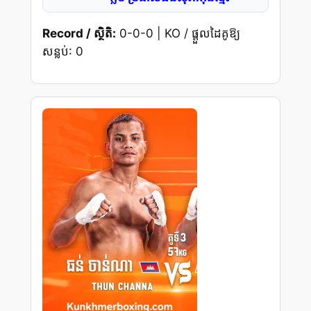
Record / ស្ថិតិ:
0-0-0 | KO / ផ្តួលដៃគូឱ្យ
សន្លប់: 0