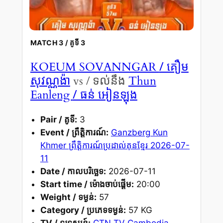
MATCH 3 / គូទី 3
/ គឿម
KOEUM SOVANNGAR
សុវណ្ណង៉ា
vs / ទល់នឹង
Thun
/ ធន់ អៀនឡុង
Eanleng
Pair / គូទី:
3
Event / ព្រឹត្តិការណ៍:
Ganzberg Kun
Khmer ព្រឹត្តិការណ៍ប្រដាល់គុនខ្មែរ 2026-07-
11
Date / កាលបរិច្ឆេទ:
2026-07-11
Start time / ម៉ោងចាប់ផ្តើម:
20:00
Weight / ទម្ងន់:
57
Category / ប្រភេទទម្ងន់:
57 KG