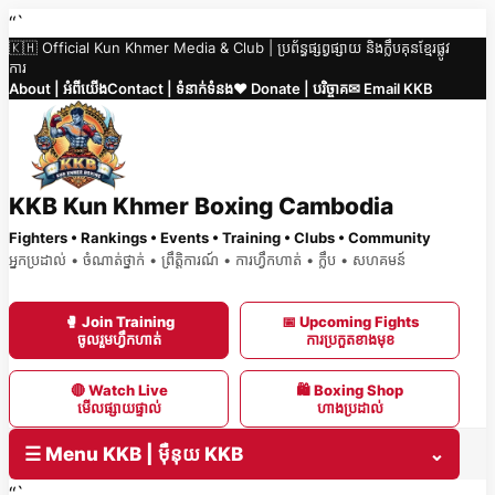
Skip
“`
🇰🇭 Official Kun Khmer Media & Club | ប្រព័ន្ធផ្សព្វផ្សាយ និងក្លឹបគុនខ្មែរផ្លូវ
to
ការ
content
About | អំពីយើង
Contact | ទំនាក់ទំនង
❤️ Donate | បរិច្ចាគ
✉ Email KKB
KKB Kun Khmer Boxing Cambodia
Fighters • Rankings • Events • Training • Clubs • Community
អ្នកប្រដាល់ • ចំណាត់ថ្នាក់ • ព្រឹត្តិការណ៍ • ការហ្វឹកហាត់ • ក្លឹប • សហគមន៍
🥊 Join Training
📅 Upcoming Fights
ចូលរួមហ្វឹកហាត់
ការប្រកួតខាងមុខ
🔴 Watch Live
🛍 Boxing Shop
មើលផ្សាយផ្ទាល់
ហាងប្រដាល់
☰ Menu KKB | ម៉ឺនុយ KKB
⌄
“`