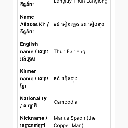
Eanglay Thun Eanglong
ទិន្នន័យ
Name
Aliases Kh /
ធន់ អៀនឡេង ធន់ អៀងឡុង
ទិន្នន័យ
English
name / ឈ្មោះ
Thun Eanleng
អង់គ្លេស
Khmer
name / ឈ្មោះ
ធន់ អៀនឡុង
ខ្មែរ
Nationality
Cambodia
/ សញ្ជាតិ
Nickname /
Manus Spaon (the
ឈ្មោះហៅក្រៅ
Copper Man)