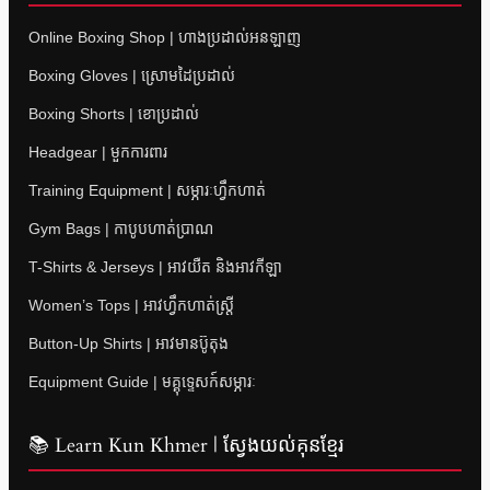
Online Boxing Shop | ហាងប្រដាល់អនឡាញ
Boxing Gloves | ស្រោមដៃប្រដាល់
Boxing Shorts | ខោប្រដាល់
Headgear | មួកការពារ
Training Equipment | សម្ភារៈហ្វឹកហាត់
Gym Bags | កាបូបហាត់ប្រាណ
T-Shirts & Jerseys | អាវយឺត និងអាវកីឡា
Women’s Tops | អាវហ្វឹកហាត់ស្ត្រី
Button-Up Shirts | អាវមានប៊ូតុង
Equipment Guide | មគ្គុទ្ទេសក៍សម្ភារៈ
📚 Learn Kun Khmer | ស្វែងយល់គុនខ្មែរ