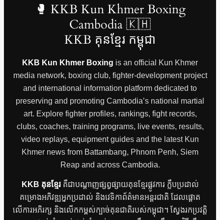
🥊 KKB Kun Khmer Boxing
Cambodia 🇰🇭
KKB គុនខ្មែរ កម្ពុជា
KKB Kun Khmer Boxing
is an official Kun Khmer
media network, boxing club, fighter-development project
and international information platform dedicated to
preserving and promoting Cambodia’s national martial
art. Explore fighter profiles, rankings, fight records,
clubs, coaches, training programs, live events, results,
video replays, equipment guides and the latest Kun
Khmer news from Battambang, Phnom Penh, Siem
Reap and across Cambodia.
KKB គុនខ្មែរ
គឺជាបណ្តាញផ្សព្វផ្សាយគុនខ្មែរផ្លូវការ ក្លឹបប្រដាល់
គម្រោងអភិវឌ្ឍអ្នកប្រដាល់ និងវេទិកាព័ត៌មានអន្តរជាតិ ដែលផ្តោត
លើការអភិរក្ស និងលើកកម្ពស់ក្បាច់គុនជាតិរបស់កម្ពុជា។ ស្វែងរកប្រវត្តិ