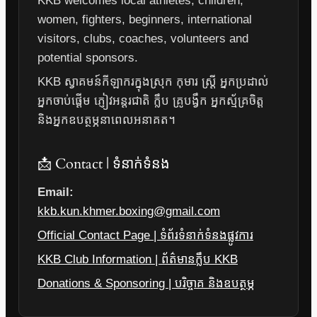
KKB welcomes local athletes, children,
women, fighters, beginners, international
visitors, clubs, coaches, volunteers and
potential sponsors.
KKB ស្វាគមន៍កីឡាករក្នុងស្រុក កុមារ ស្ត្រី អ្នកប្រដាល់
អ្នកចាប់ផ្តើម ភ្ញៀវអន្តរជាតិ ក្លឹប គ្រូបង្វឹក អ្នកស្ម័គ្រចិត្ត
និងអ្នកឧបត្ថម្ភនាពេលអនាគត។
📩 Contact | ទំនាក់ទំនង
Email:
kkb.kun.khmer.boxing@gmail.com
Official Contact Page | ទំព័រទំនាក់ទំនងផ្លូវការ
KKB Club Information | ព័ត៌មានក្លឹប KKB
Donations & Sponsoring | បរិច្ចាគ និងឧបត្ថម្ភ