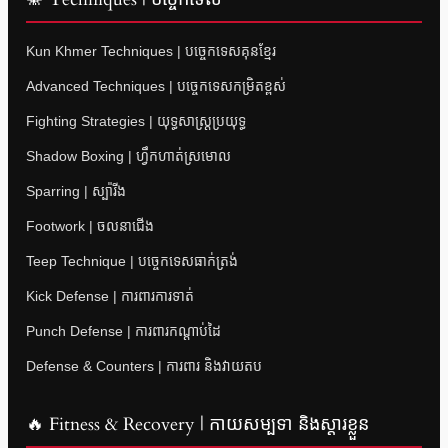
Kun Khmer Techniques | បច្ចេកទេសគុនខ្មែរ
Advanced Techniques | បច្ចេកទេសកម្រិតខ្ពស់
Fighting Strategies | យុទ្ធសាស្ត្រប្រយុទ្ធ
Shadow Boxing | ហ្វឹកហាត់ស្រមោល
Sparring | ស្ប៉ារីង
Footwork | ចលនាជើង
Teep Technique | បច្ចេកទេសធាក់ត្រង់
Kick Defense | ការពារការទាត់
Punch Defense | ការពារកណ្តាប់ដៃ
Defense & Counters | ការពារ និងវាយតប
🔥 Fitness & Recovery | កាយសម្បទា និងស្តារខ្លួន