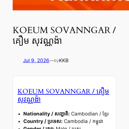
/
KOEUM SOVANNGAR
គឿម សុវណ្ណង៉ា
Jul 9, 2026
—
KKB
by
/ គឿម
KOEUM SOVANNGAR
សុវណ្ណង៉ា
Nationality / សញ្ជាតិ:
Cambodian / ខ្មែរ
Country / ប្រទេស:
Cambodia / កម្ពុជា
Gender / ភេទ:
Male / ប្រុស