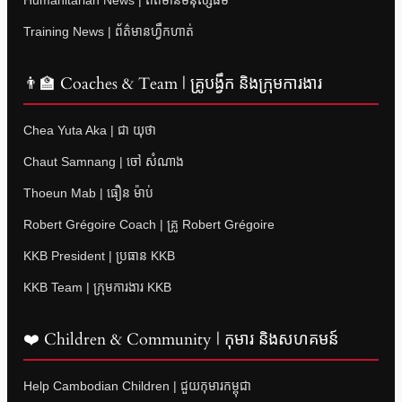
Humanitarian News | ព័ត៌មានមនុស្សធម៌
Training News | ព័ត៌មានហ្វឹកហាត់
👨‍🏫 Coaches & Team | គ្រូបង្វឹក និងក្រុមការងារ
Chea Yuta Aka | ជា យុថា
Chaut Samnang | ចៅ សំណាង
Thoeun Mab | ធឿន ម៉ាប់
Robert Grégoire Coach | គ្រូ Robert Grégoire
KKB President | ប្រធាន KKB
KKB Team | ក្រុមការងារ KKB
❤️ Children & Community | កុមារ និងសហគមន៍
Help Cambodian Children | ជួយកុមារកម្ពុជា