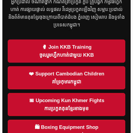
អ្នកប្រដាល់ ចំណាត់ថ្នាក់ កំណត់ត្រាប្រកួត ក្លឹប គ្រូបង្វឹក កម្មវិធីហ្វឹក
ហាត់ ការផ្សាយផ្ទាល់ លទ្ធផល វីដេអូប្រកួតឡើងវិញ សម្ភារៈប្រដាល់
និងព័ត៌មានគុនខ្មែរចុងក្រោយពីបាត់ដំបង ភ្នំពេញ សៀមរាប និងទូទាំង
ប្រទេសកម្ពុជា។
🥊 Join KKB Training
ចូលរួមហ្វឹកហាត់ជាមួយ KKB
❤️ Support Cambodian Children
គាំទ្រកុមារកម្ពុជា
📅 Upcoming Kun Khmer Fights
ការប្រកួតគុនខ្មែរខាងមុខ
🛍 Boxing Equipment Shop