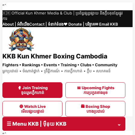
Skip
“`
🇰🇭 Official Kun Khmer Media & Club | ប្រព័ន្ធផ្សព្វផ្សាយ និងក្លឹបគុនខ្មែរផ្លូវ
to
ការ
content
About | អំពីយើង
Contact | ទំនាក់ទំនង
❤️ Donate | បរិច្ចាគ
✉ Email KKB
KKB Kun Khmer Boxing Cambodia
Fighters • Rankings • Events • Training • Clubs • Community
អ្នកប្រដាល់ • ចំណាត់ថ្នាក់ • ព្រឹត្តិការណ៍ • ការហ្វឹកហាត់ • ក្លឹប • សហគមន៍
🥊 Join Training
📅 Upcoming Fights
ចូលរួមហ្វឹកហាត់
ការប្រកួតខាងមុខ
🔴 Watch Live
🛍 Boxing Shop
មើលផ្សាយផ្ទាល់
ហាងប្រដាល់
☰ Menu KKB | ម៉ឺនុយ KKB
⌄
“`