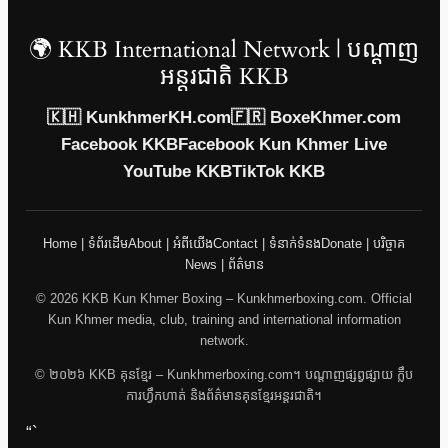
🌍 KKB International Network | បណ្តាញ
អន្តរជាតិ KKB
🇰🇭 KunkhmerKH.com
🇫🇷 BoxeKhmer.com
Facebook KKB
Facebook Kun Khmer Live
YouTube KKB
TikTok KKB
Home | ទំព័រដើម
About | អំពីយើង
Contact | ទំនាក់ទំនង
Donate | បរិច្ចាគ
News | ព័ត៌មាន
© 2026 KKB Kun Khmer Boxing – Kunkhmerboxing.com. Official
Kun Khmer media, club, training and international information
network.
© ២០២៦ KKB គុនខ្មែរ – Kunkhmerboxing.com។ បណ្តាញផ្សព្វផ្សាយ ក្លឹប
ការហ្វឹកហាត់ និងព័ត៌មានគុនខ្មែរអន្តរជាតិ។
“`