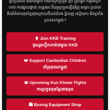
អ្នកប្រដាល់ ចំណាត់ថ្នាក់ កំណត់ត្រាប្រកួត ក្លឹប គ្រូបង្វឹក កម្មវិធីហ្វឹក
ហាត់ ការផ្សាយផ្ទាល់ លទ្ធផល វីដេអូប្រកួតឡើងវិញ សម្ភារៈប្រដាល់
និងព័ត៌មានគុនខ្មែរចុងក្រោយពីបាត់ដំបង ភ្នំពេញ សៀមរាប និងទូទាំង
ប្រទេសកម្ពុជា។
🥊 Join KKB Training
ចូលរួមហ្វឹកហាត់ជាមួយ KKB
❤️ Support Cambodian Children
គាំទ្រកុមារកម្ពុជា
📅 Upcoming Kun Khmer Fights
ការប្រកួតគុនខ្មែរខាងមុខ
🛍 Boxing Equipment Shop