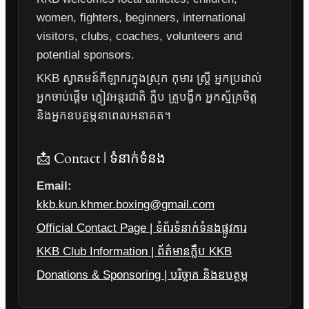
women, fighters, beginners, international
visitors, clubs, coaches, volunteers and
potential sponsors.
KKB ស្វាគមន៍កីឡាករក្នុងស្រុក កុមារ ស្ត្រី អ្នកប្រដាល់
អ្នកចាប់ផ្តើម ភ្ញៀវអន្តរជាតិ ក្លឹប គ្រូបង្វឹក អ្នកស្ម័គ្រចិត្ត
និងអ្នកឧបត្ថម្ភនាពេលអនាគត។
📩 Contact | ទំនាក់ទំនង
Email:
kkb.kun.khmer.boxing@gmail.com
Official Contact Page | ទំព័រទំនាក់ទំនងផ្លូវការ
KKB Club Information | ព័ត៌មានក្លឹប KKB
Donations & Sponsoring | បរិច្ចាគ និងឧបត្ថម្ភ