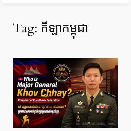
Tag:
កីឡាកម្ពុជា