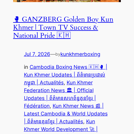
🥊 GANZBERG Golden Boy Kun
Khmer | Town TV Success &
National Pride 🇰🇭
Jul 7, 2026
—
kunkhmerboxing
by
in
Cambodia Boxing News 🇰🇭🥊 |
Kun Khmer Updates | ព័ត៌មានប្រដាល់
កម្ពុជា | Actualités
, 
Kun Khmer
Federation News 🏛️ | Official
Updates | ព័ត៌មានសហព័ន្ធគុនខ្មែរ |
Fédération
, 
Kun Khmer News 📰 |
Latest Cambodia & World Updates
| ព័ត៌មានគុនខ្មែរ | Actualités
, 
Kun
Khmer World Development 🚀 |