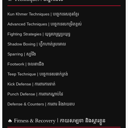
Kun Khmer Techniques | បច្ចេកទេសគុនខ្មែរ
Advanced Techniques | បច្ចេកទេសកម្រិតខ្ពស់
Fighting Strategies | យុទ្ធសាស្ត្រប្រយុទ្ធ
Shadow Boxing | ហ្វឹកហាត់ស្រមោល
Sparring | ស្ប៉ារីង
Footwork | ចលនាជើង
Teep Technique | បច្ចេកទេសធាក់ត្រង់
Kick Defense | ការពារការទាត់
Punch Defense | ការពារកណ្តាប់ដៃ
Defense & Counters | ការពារ និងវាយតប
🔥 Fitness & Recovery | កាយសម្បទា និងស្តារខ្លួន