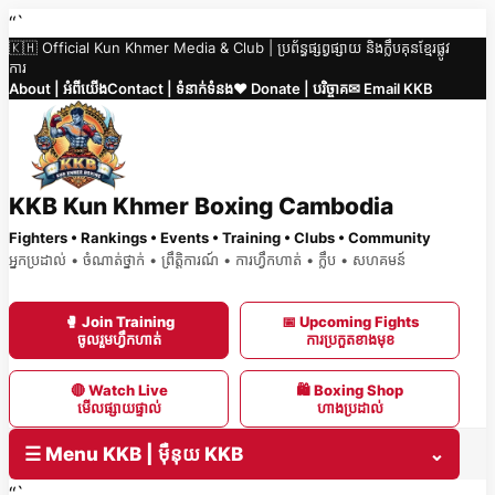
Skip
“`
🇰🇭 Official Kun Khmer Media & Club | ប្រព័ន្ធផ្សព្វផ្សាយ និងក្លឹបគុនខ្មែរផ្លូវ
to
ការ
content
About | អំពីយើង
Contact | ទំនាក់ទំនង
❤️ Donate | បរិច្ចាគ
✉ Email KKB
KKB Kun Khmer Boxing Cambodia
Fighters • Rankings • Events • Training • Clubs • Community
អ្នកប្រដាល់ • ចំណាត់ថ្នាក់ • ព្រឹត្តិការណ៍ • ការហ្វឹកហាត់ • ក្លឹប • សហគមន៍
🥊 Join Training
📅 Upcoming Fights
ចូលរួមហ្វឹកហាត់
ការប្រកួតខាងមុខ
🔴 Watch Live
🛍 Boxing Shop
មើលផ្សាយផ្ទាល់
ហាងប្រដាល់
☰ Menu KKB | ម៉ឺនុយ KKB
⌄
“`