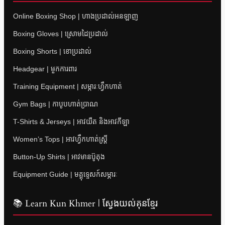
Online Boxing Shop | ហាងប្រដាល់អនឡាញ
Boxing Gloves | ស្រោមដៃប្រដាល់
Boxing Shorts | ខោប្រដាល់
Headgear | មួកការពារ
Training Equipment | សម្ភារៈហ្វឹកហាត់
Gym Bags | កាបូបហាត់ប្រាណ
T-Shirts & Jerseys | អាវយឺត និងអាវកីឡា
Women’s Tops | អាវហ្វឹកហាត់ស្ត្រី
Button-Up Shirts | អាវមានប៊ូតុង
Equipment Guide | មគ្គុទ្ទេសក៍សម្ភារៈ
📚 Learn Kun Khmer | ស្វែងយល់គុនខ្មែរ