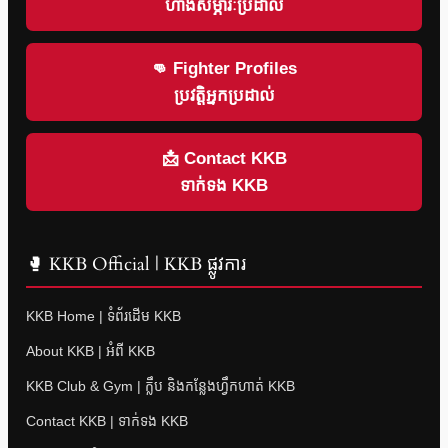
ហាងសម្ភារៈប្រដាល់
👊 Fighter Profiles
ប្រវត្តិអ្នកប្រដាល់
📩 Contact KKB
ទាក់ទង KKB
🥊 KKB Official | KKB ផ្លូវការ
KKB Home | ទំព័រដើម KKB
About KKB | អំពី KKB
KKB Club & Gym | ក្លឹប និងកន្លែងហ្វឹកហាត់ KKB
Contact KKB | ទាក់ទង KKB