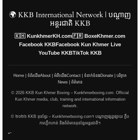
🌍 KKB International Network | បណ្តាញ
អន្តរជាតិ KKB
🇰🇭 KunkhmerKH.com
🇫🇷 BoxeKhmer.com
Facebook KKB
Facebook Kun Khmer Live
YouTube KKB
TikTok KKB
Home | ទំព័រដើម
About | អំពីយើង
Contact | ទំនាក់ទំនង
Donate | បរិច្ចាគ
News | ព័ត៌មាន
© 2026 KKB Kun Khmer Boxing – Kunkhmerboxing.com. Official
Kun Khmer media, club, training and international information
network.
© ២០២៦ KKB គុនខ្មែរ – Kunkhmerboxing.com។ បណ្តាញផ្សព្វផ្សាយ ក្លឹប
ការហ្វឹកហាត់ និងព័ត៌មានគុនខ្មែរអន្តរជាតិ។
“`