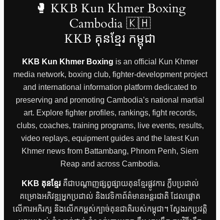
🥊 KKB Kun Khmer Boxing
Cambodia 🇰🇭
KKB គុនខ្មែរ កម្ពុជា
KKB Kun Khmer Boxing
is an official Kun Khmer
media network, boxing club, fighter-development project
and international information platform dedicated to
preserving and promoting Cambodia’s national martial
art. Explore fighter profiles, rankings, fight records,
clubs, coaches, training programs, live events, results,
video replays, equipment guides and the latest Kun
Khmer news from Battambang, Phnom Penh, Siem
Reap and across Cambodia.
KKB គុនខ្មែរ
គឺជាបណ្តាញផ្សព្វផ្សាយគុនខ្មែរផ្លូវការ ក្លឹបប្រដាល់
គម្រោងអភិវឌ្ឍអ្នកប្រដាល់ និងវេទិកាព័ត៌មានអន្តរជាតិ ដែលផ្តោត
លើការអភិរក្ស និងលើកកម្ពស់ក្បាច់គុនជាតិរបស់កម្ពុជា។ ស្វែងរកប្រវត្តិ