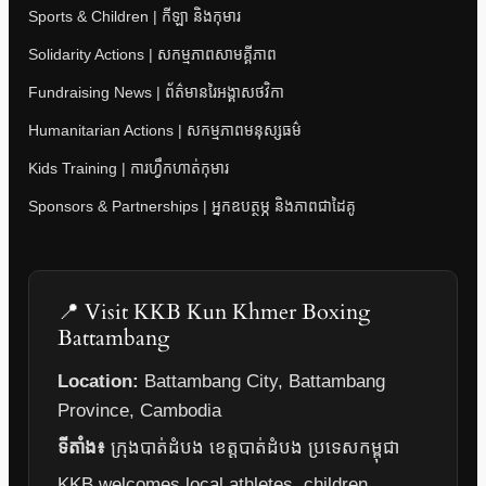
Sports & Children | កីឡា និងកុមារ
Solidarity Actions | សកម្មភាពសាមគ្គីភាព
Fundraising News | ព័ត៌មានរៃអង្គាសថវិកា
Humanitarian Actions | សកម្មភាពមនុស្សធម៌
Kids Training | ការហ្វឹកហាត់កុមារ
Sponsors & Partnerships | អ្នកឧបត្ថម្ភ និងភាពជាដៃគូ
📍 Visit KKB Kun Khmer Boxing
Battambang
Location:
Battambang City, Battambang
Province, Cambodia
ទីតាំង៖
ក្រុងបាត់ដំបង ខេត្តបាត់ដំបង ប្រទេសកម្ពុជា
KKB welcomes local athletes, children,