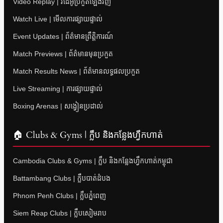
Video Replay | វីដេអូប្រកួតឡើងវិញ
Watch Live | មើលការផ្សាយផ្ទាល់
Event Updates | ព័ត៌មានព្រឹត្តិការណ៍
Match Previews | ព័ត៌មានមុនប្រកួត
Match Results News | ព័ត៌មានលទ្ធផលប្រកួត
Live Streaming | ការផ្សាយផ្ទាល់
Boxing Arenas | សង្វៀនប្រដាល់
🏠 Clubs & Gyms | ក្លឹប និងកន្លែងហ្វឹកហាត់
Cambodia Clubs & Gyms | ក្លឹប និងកន្លែងហ្វឹកហាត់កម្ពុជា
Battambang Clubs | ក្លឹបបាត់ដំបង
Phnom Penh Clubs | ក្លឹបភ្នំពេញ
Siem Reap Clubs | ក្លឹបសៀមរាប