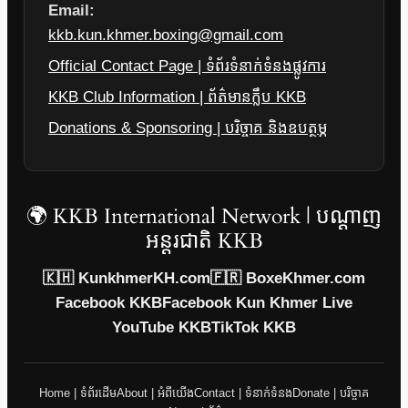
Email:
kkb.kun.khmer.boxing@gmail.com
Official Contact Page | ទំព័រទំនាក់ទំនងផ្លូវការ
KKB Club Information | ព័ត៌មានក្លឹប KKB
Donations & Sponsoring | បរិច្ចាគ និងឧបត្ថម្ភ
🌍 KKB International Network | បណ្តាញ
អន្តរជាតិ KKB
🇰🇭 KunkhmerKH.com
🇫🇷 BoxeKhmer.com
Facebook KKB
Facebook Kun Khmer Live
YouTube KKB
TikTok KKB
Home | ទំព័រដើម
About | អំពីយើង
Contact | ទំនាក់ទំនង
Donate | បរិច្ចាគ