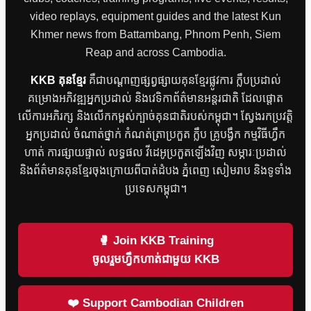
video replays, equipment guides and the latest Kun
Khmer news from Battambang, Phnom Penh, Siem
Reap and across Cambodia.
KKB គុនខ្មែរ
គឺជាបណ្តាញផ្សព្វផ្សាយគុនខ្មែរផ្លូវការ ក្លឹបប្រដាល់
គម្រោងអភិវឌ្ឍអ្នកប្រដាល់ និងវេទិកាព័ត៌មានអន្តរជាតិ ដែលផ្តោត
លើការអភិរក្ស និងលើកកម្ពស់ក្បាច់គុនជាតិរបស់កម្ពុជា។ ស្វែងរកប្រវត្តិ
អ្នកប្រដាល់ ចំណាត់ថ្នាក់ កំណត់ត្រាប្រកួត ក្លឹប គ្រូបង្វឹក កម្មវិធីហ្វឹក
ហាត់ ការផ្សាយផ្ទាល់ លទ្ធផល វីដេអូប្រកួតឡើងវិញ សម្ភារៈប្រដាល់
និងព័ត៌មានគុនខ្មែរចុងក្រោយពីបាត់ដំបង ភ្នំពេញ សៀមរាប និងទូទាំង
ប្រទេសកម្ពុជា។
🥊 Join KKB Training
ចូលរួមហ្វឹកហាត់ជាមួយ KKB
❤️ Support Cambodian Children