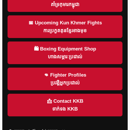
គាំទ្រកុមារកម្ពុជា
📅 Upcoming Kun Khmer Fights
ការប្រកួតគុនខ្មែរខាងមុខ
🛍 Boxing Equipment Shop
ហាងសម្ភារៈប្រដាល់
👊 Fighter Profiles
ប្រវត្តិអ្នកប្រដាល់
📩 Contact KKB
ទាក់ទង KKB