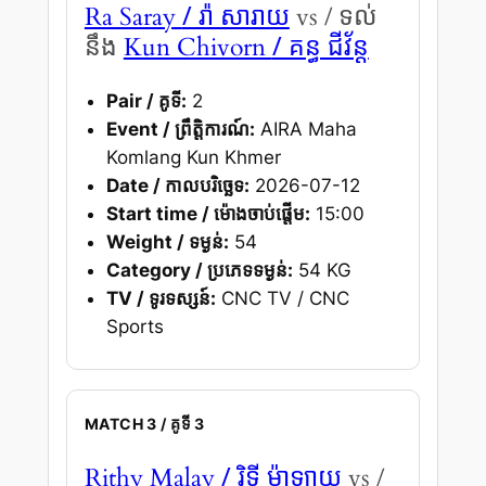
/ រ៉ា សារាយ
Ra Saray
vs / ទល់
/ គន្ធ ជីវ័ន្ត
នឹង
Kun Chivorn
Pair / គូទី:
2
Event / ព្រឹត្តិការណ៍:
AIRA Maha
Komlang Kun Khmer
Date / កាលបរិច្ឆេទ:
2026-07-12
Start time / ម៉ោងចាប់ផ្តើម:
15:00
Weight / ទម្ងន់:
54
Category / ប្រភេទទម្ងន់:
54 KG
TV / ទូរទស្សន៍:
CNC TV / CNC
Sports
MATCH 3 / គូទី 3
/ រិទ្ធី ម៉ាឡាយ
Rithy Malay
vs /