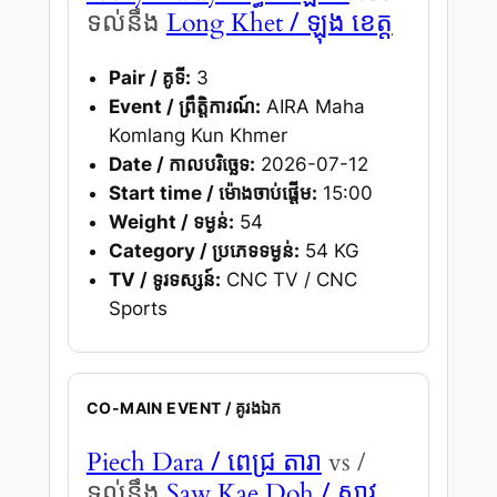
/ ឡុង ខេត្ត
ទល់នឹង
Long Khet
Pair / គូទី:
3
Event / ព្រឹត្តិការណ៍:
AIRA Maha
Komlang Kun Khmer
Date / កាលបរិច្ឆេទ:
2026-07-12
Start time / ម៉ោងចាប់ផ្តើម:
15:00
Weight / ទម្ងន់:
54
Category / ប្រភេទទម្ងន់:
54 KG
TV / ទូរទស្សន៍:
CNC TV / CNC
Sports
CO-MAIN EVENT / គូរងឯក
/ ពេជ្រ តារា
Piech Dara
vs /
/ សាវ
ទល់នឹង
Saw Kae Doh