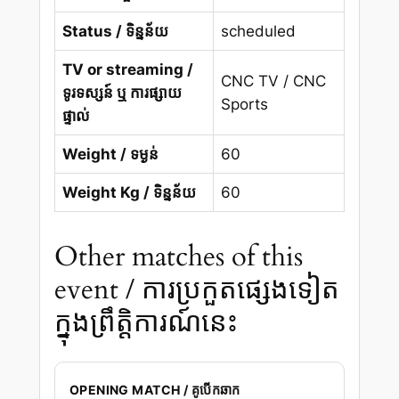
Status / ទិន្នន័យ
scheduled
TV or streaming /
CNC TV / CNC
ទូរទស្សន៍ ឬ ការផ្សាយ
Sports
ផ្ទាល់
Weight / ទម្ងន់
60
Weight Kg / ទិន្នន័យ
60
Other matches of this
event / ការប្រកួតផ្សេងទៀត
ក្នុងព្រឹត្តិការណ៍នេះ
OPENING MATCH / គូបើកឆាក