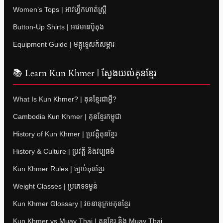
Women’s Tops | អាវហ្វឹកហាត់ស្ត្រី
Button-Up Shirts | អាវមានប៊ូតុង
Equipment Guide | មគ្គុទ្ទេសក៍សម្ភារៈ
📚 Learn Kun Khmer | ស្វែងយល់គុនខ្មែរ
What Is Kun Khmer? | គុនខ្មែរជាអ្វី?
Cambodia Kun Khmer | គុនខ្មែរកម្ពុជា
History of Kun Khmer | ប្រវត្តិគុនខ្មែរ
History & Culture | ប្រវត្តិ និងវប្បធម៌
Kun Khmer Rules | ច្បាប់គុនខ្មែរ
Weight Classes | ប្រភេទទម្ងន់
Kun Khmer Glossary | វចនានុក្រមគុនខ្មែរ
Kun Khmer vs Muay Thai | គុនខ្មែរ និង Muay Thai