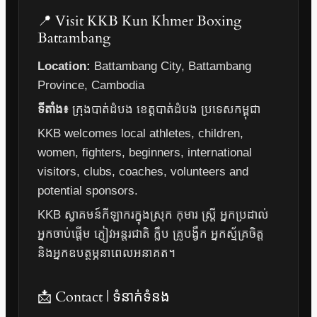
📍 Visit KKB Kun Khmer Boxing
Battambang
Location:
Battambang City, Battambang
Province, Cambodia
ទីតាំង៖
ក្រុងបាត់ដំបង ខេត្តបាត់ដំបង ប្រទេសកម្ពុជា
KKB welcomes local athletes, children,
women, fighters, beginners, international
visitors, clubs, coaches, volunteers and
potential sponsors.
KKB ស្វាគមន៍កីឡាករក្នុងស្រុក កុមារ ស្ត្រី អ្នកប្រដាល់
អ្នកចាប់ផ្តើម ភ្ញៀវអន្តរជាតិ ក្លឹប គ្រូបង្វឹក អ្នកស្ម័គ្រចិត្ត
និងអ្នកឧបត្ថម្ភនាពេលអនាគត។
📩 Contact | ទំនាក់ទំនង