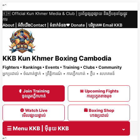
Skip
“`
🇰🇭 Official Kun Khmer Media & Club | ប្រព័ន្ធផ្សព្វផ្សាយ និងក្លឹបគុនខ្មែរផ្លូវ
to
ការ
content
About | អំពីយើង
Contact | ទំនាក់ទំនង
❤️ Donate | បរិច្ចាគ
✉ Email KKB
KKB Kun Khmer Boxing Cambodia
Fighters • Rankings • Events • Training • Clubs • Community
អ្នកប្រដាល់ • ចំណាត់ថ្នាក់ • ព្រឹត្តិការណ៍ • ការហ្វឹកហាត់ • ក្លឹប • សហគមន៍
🥊 Join Training
📅 Upcoming Fights
ចូលរួមហ្វឹកហាត់
ការប្រកួតខាងមុខ
🔴 Watch Live
🛍 Boxing Shop
មើលផ្សាយផ្ទាល់
ហាងប្រដាល់
☰ Menu KKB | ម៉ឺនុយ KKB
⌄
“`