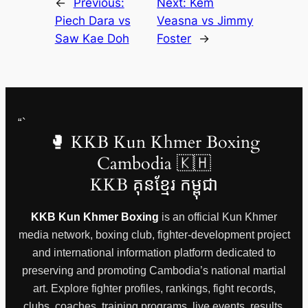
←
Previous:
Next:
Kem
Piech Dara vs
Veasna vs Jimmy
Saw Kae Doh
Foster
→
“`
🥊 KKB Kun Khmer Boxing
Cambodia 🇰🇭
KKB គុនខ្មែរ កម្ពុជា
KKB Kun Khmer Boxing
is an official Kun Khmer
media network, boxing club, fighter-development project
and international information platform dedicated to
preserving and promoting Cambodia’s national martial
art. Explore fighter profiles, rankings, fight records,
clubs, coaches, training programs, live events, results,