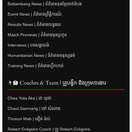
Battambang News | ព័ត៌មានគុនខ្មែរបាត់ដំបង
Event News | ព័ត៌មានព្រឹត្តិការណ៍
Results News | ព័ត៌មានលទ្ធផល
Match Previews | ព័ត៌មានមុនប្រកួត
Interviews | បទសម្ភាសន៍
Humanitarian News | ព័ត៌មានមនុស្សធម៌
Training News | ព័ត៌មានហ្វឹកហាត់
👨‍🏫 Coaches & Team | គ្រូបង្វឹក និងក្រុមការងារ
Chea Yuta Aka | ជា យុថា
Chaut Samnang | ចៅ សំណាង
Thoeun Mab | ធឿន ម៉ាប់
Robert Grégoire Coach | គ្រូ Robert Grégoire