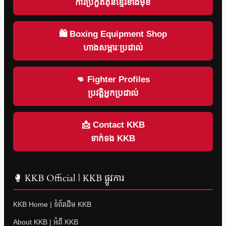
ការប្រកួតគុនខ្មែរខាងមុខ
🛍 Boxing Equipment Shop
ហាងសម្ភារៈប្រដាល់
👊 Fighter Profiles
ប្រវត្តិអ្នកប្រដាល់
📩 Contact KKB
ទាក់ទង KKB
🥊 KKB Official | KKB ផ្លូវការ
KKB Home | ទំព័រដើម KKB
About KKB | អំពី KKB