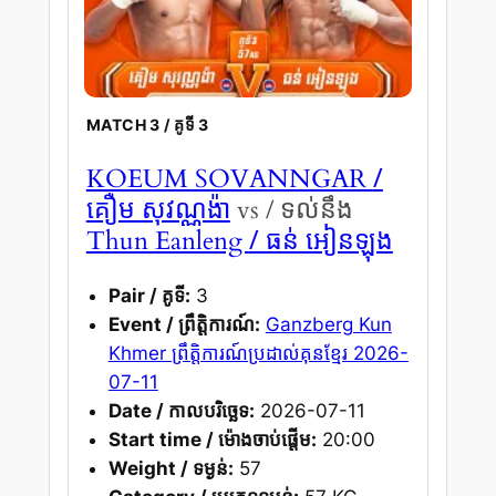
MATCH 3 / គូទី 3
/
KOEUM SOVANNGAR
គឿម សុវណ្ណង៉ា
vs / ទល់នឹង
/ ធន់ អៀនឡុង
Thun Eanleng
Pair / គូទី:
3
Event / ព្រឹត្តិការណ៍:
Ganzberg Kun
Khmer ព្រឹត្តិការណ៍ប្រដាល់គុនខ្មែរ 2026-
07-11
Date / កាលបរិច្ឆេទ:
2026-07-11
Start time / ម៉ោងចាប់ផ្តើម:
20:00
Weight / ទម្ងន់:
57