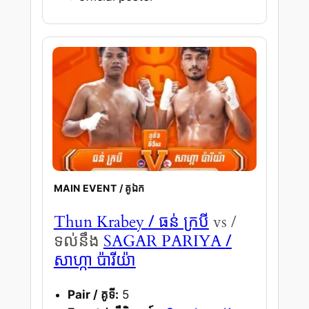
MAIN EVENT / គូឯក
/ ធន់ ក្របី
Thun Krabey
vs /
/
ទល់នឹង
SAGAR PARIYA
សាហ្កា ប៉ារីយ៉ា
Pair / គូទី:
5