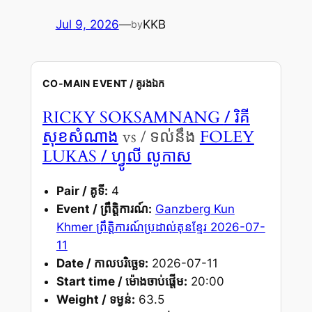
Jul 9, 2026
—
KKB
by
CO-MAIN EVENT / គូរងឯក
/ រិគី
RICKY SOKSAMNANG
សុខសំណាង
vs / ទល់នឹង
FOLEY
/ ហ្វូលី លូកាស
LUKAS
Pair / គូទី:
4
Event / ព្រឹត្តិការណ៍:
Ganzberg Kun
Khmer ព្រឹត្តិការណ៍ប្រដាល់គុនខ្មែរ 2026-07-
11
Date / កាលបរិច្ឆេទ:
2026-07-11
Start time / ម៉ោងចាប់ផ្តើម:
20:00
Weight / ទម្ងន់:
63.5