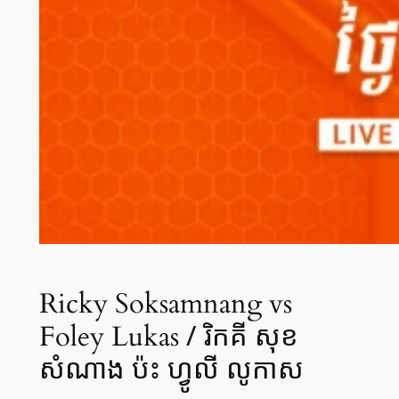
Ricky Soksamnang vs
/ រិកគី សុខ
Foley Lukas
សំណាង ប៉ះ ហ្វូលី លូកាស