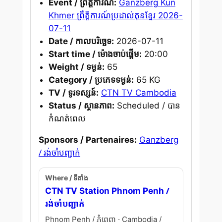
Event / ព្រឹត្តិការណ៍:
Ganzberg Kun
Khmer ព្រឹត្តិការណ៍ប្រដាល់គុនខ្មែរ 2026-
07-11
Date / កាលបរិច្ឆេទ:
2026-07-11
Start time / ម៉ោងចាប់ផ្តើម:
20:00
Weight / ទម្ងន់:
65
Category / ប្រភេទទម្ងន់:
65 KG
TV / ទូរទស្សន៍:
CTN TV Cambodia
Status / ស្ថានភាព:
Scheduled / បាន
កំណត់ពេល
Sponsors / Partenaires:
Ganzberg
/ រង់ចាំបញ្ជាក់
Where / ទីតាំង
/
CTN TV Station Phnom Penh
រង់ចាំបញ្ជាក់
Phnom Penh / ភ្នំពេញ · Cambodia /