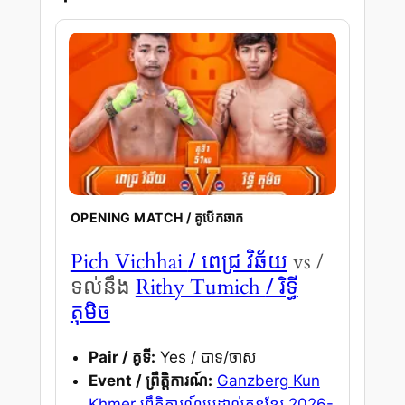
OPENING MATCH / គូបើកឆាក
/ ពេជ្រ វិឆ័យ
Pich Vichhai
vs /
/ រិទ្ធី
ទល់នឹង
Rithy Tumich
តុមិច
Pair / គូទី:
Yes / បាទ/ចាស
Event / ព្រឹត្តិការណ៍:
Ganzberg Kun
Khmer ព្រឹត្តិការណ៍ប្រដាល់គុនខ្មែរ 2026-