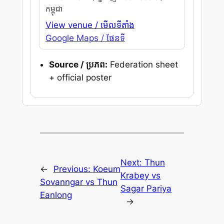
កម្ពុជា
View venue / មើលទីតាំង
Google Maps / ផែនទី
Source / ប្រភព:
Federation sheet
+ official poster
Next:
Thun
←
Previous:
Koeum
Krabey vs
Sovanngar vs Thun
Sagar Pariya
Eanlong
→