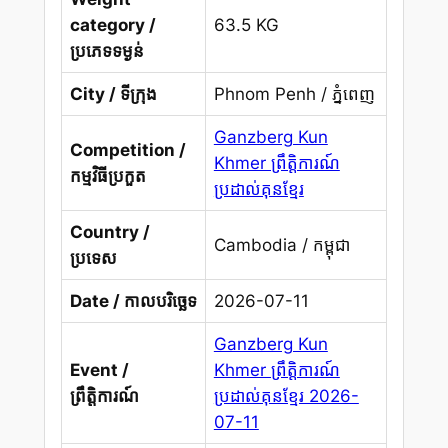
category /
63.5 KG
ប្រភេទទម្ងន់
City / ទីក្រុង
Phnom Penh / ភ្នំពេញ
Ganzberg Kun
Competition /
Khmer ព្រឹត្តិការណ៍
កម្មវិធីប្រកួត
ប្រដាល់គុនខ្មែរ
Country /
Cambodia / កម្ពុជា
ប្រទេស
Date / កាលបរិច្ឆេទ
2026-07-11
Ganzberg Kun
Event /
Khmer ព្រឹត្តិការណ៍
ព្រឹត្តិការណ៍
ប្រដាល់គុនខ្មែរ 2026-
07-11