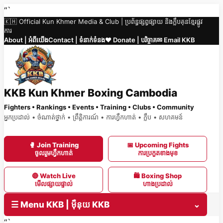
Skip
“`
🇰🇭 Official Kun Khmer Media & Club | ប្រព័ន្ធផ្សព្វផ្សាយ និងក្លឹបគុនខ្មែរផ្លូវ
to
ការ
content
About | អំពីយើង
Contact | ទំនាក់ទំនង
❤️ Donate | បរិច្ចាគ
✉ Email KKB
KKB Kun Khmer Boxing Cambodia
Fighters • Rankings • Events • Training • Clubs • Community
អ្នកប្រដាល់ • ចំណាត់ថ្នាក់ • ព្រឹត្តិការណ៍ • ការហ្វឹកហាត់ • ក្លឹប • សហគមន៍
🥊 Join Training
📅 Upcoming Fights
ចូលរួមហ្វឹកហាត់
ការប្រកួតខាងមុខ
🔴 Watch Live
🛍 Boxing Shop
មើលផ្សាយផ្ទាល់
ហាងប្រដាល់
☰ Menu KKB | ម៉ឺនុយ KKB
⌄
“`