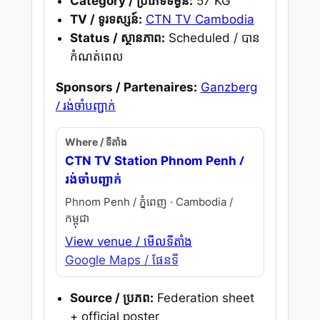
Category / ប្រភេទទម្ងន់:
57 KG
TV / ទូរទស្សន៍:
CTN TV Cambodia
Status / ស្ថានភាព:
Scheduled / បាន
កំណត់ពេល
Sponsors / Partenaires:
Ganzberg
/ រង់ចាំបញ្ជាក់
Where / ទីតាំង
/
CTN TV Station Phnom Penh
រង់ចាំបញ្ជាក់
Phnom Penh / ភ្នំពេញ · Cambodia /
កម្ពុជា
View venue / មើលទីតាំង
Google Maps / ផែនទី
Source / ប្រភព:
Federation sheet
+ official poster