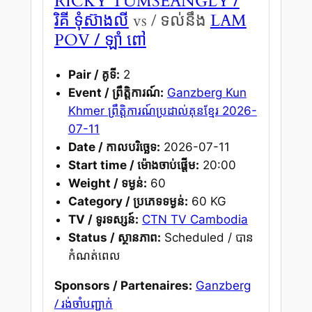
RICKY TUMSEANGLY
រិគី ទុំស៊ាងលី
vs / ទល់នឹង
LAM
/ ឡាំ ពៅ
POV
Pair / គូទី:
2
Event / ព្រឹត្តិការណ៍:
Ganzberg Kun
Khmer ព្រឹត្តិការណ៍ប្រដាល់គុនខ្មែរ 2026-
07-11
Date / កាលបរិច្ឆេទ:
2026-07-11
Start time / ម៉ោងចាប់ផ្តើម:
20:00
Weight / ទម្ងន់:
60
Category / ប្រភេទទម្ងន់:
60 KG
TV / ទូរទស្សន៍:
CTN TV Cambodia
Status / ស្ថានភាព:
Scheduled / បាន
កំណត់ពេល
Sponsors / Partenaires:
Ganzberg
/ រង់ចាំបញ្ជាក់