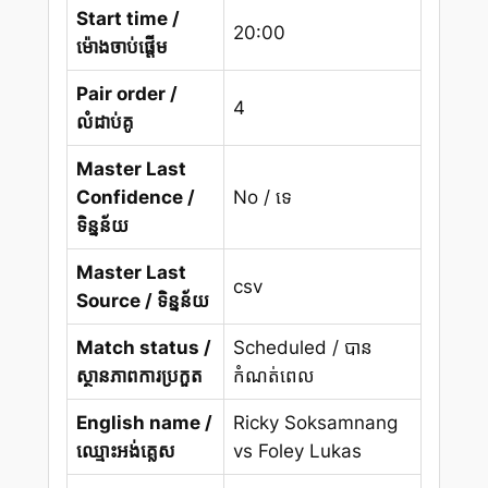
Start time /
20:00
ម៉ោងចាប់ផ្តើម
Pair order /
4
លំដាប់គូ
Master Last
Confidence /
No / ទេ
ទិន្នន័យ
Master Last
csv
Source / ទិន្នន័យ
Match status /
Scheduled / បាន
ស្ថានភាពការប្រកួត
កំណត់ពេល
English name /
Ricky Soksamnang
ឈ្មោះអង់គ្លេស
vs Foley Lukas