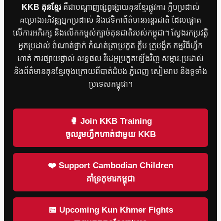
KKB គុនខ្មែរ
គឺជាបណ្តាញផ្សព្វផ្សាយគុនខ្មែរផ្លូវការ ក្លឹបប្រដាល់
គម្រោងអភិវឌ្ឍអ្នកប្រដាល់ និងវេទិកាព័ត៌មានអន្តរជាតិ ដែលផ្តោត
លើការអភិរក្ស និងលើកកម្ពស់ក្បាច់គុនជាតិរបស់កម្ពុជា។ ស្វែងរកប្រវត្តិ
អ្នកប្រដាល់ ចំណាត់ថ្នាក់ កំណត់ត្រាប្រកួត ក្លឹប គ្រូបង្វឹក កម្មវិធីហ្វឹក
ហាត់ ការផ្សាយផ្ទាល់ លទ្ធផល វីដេអូប្រកួតឡើងវិញ សម្ភារៈប្រដាល់
និងព័ត៌មានគុនខ្មែរចុងក្រោយពីបាត់ដំបង ភ្នំពេញ សៀមរាប និងទូទាំង
ប្រទេសកម្ពុជា។
🥊 Join KKB Training
ចូលរួមហ្វឹកហាត់ជាមួយ KKB
❤️ Support Cambodian Children
គាំទ្រកុមារកម្ពុជា
📅 Upcoming Kun Khmer Fights