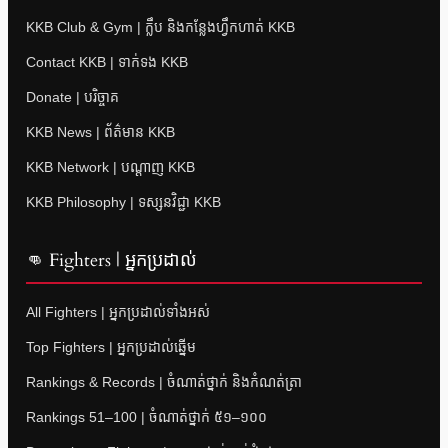
KKB Club & Gym | ក្លឹប និងកន្លែងហ្វឹកហាត់ KKB
Contact KKB | ទាក់ទង KKB
Donate | បរិច្ចាគ
KKB News | ព័ត៌មាន KKB
KKB Network | បណ្តាញ KKB
KKB Philosophy | ទស្សនវិជ្ជា KKB
👊 Fighters | អ្នកប្រដាល់
All Fighters | អ្នកប្រដាល់ទាំងអស់
Top Fighters | អ្នកប្រដាល់ឆ្នើម
Rankings & Records | ចំណាត់ថ្នាក់ និងកំណត់ត្រា
Rankings 51–100 | ចំណាត់ថ្នាក់ ៥១–១០០