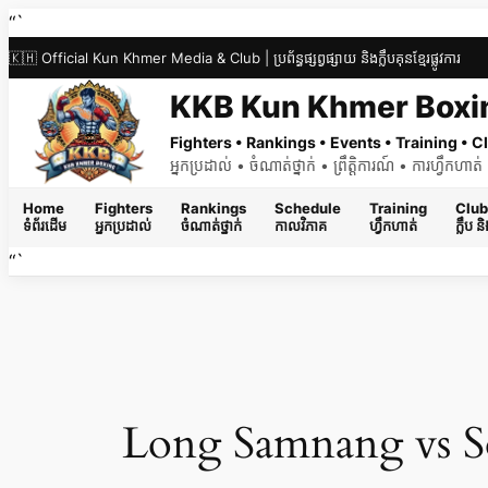
Skip
“`
to
🇰🇭 Official Kun Khmer Media & Club | ប្រព័ន្ធផ្សព្វផ្សាយ និងក្លឹបគុនខ្មែរផ្លូវការ
content
KKB Kun Khmer Boxi
Fighters • Rankings • Events • Training •
អ្នកប្រដាល់ • ចំណាត់ថ្នាក់ • ព្រឹត្តិការណ៍ • ការហ្វឹកហា
Home
Fighters
Rankings
Schedule
Training
Club
ទំព័រដើម
អ្នកប្រដាល់
ចំណាត់ថ្នាក់
កាលវិភាគ
ហ្វឹកហាត់
ក្លឹប 
“`
Long Samnang vs S