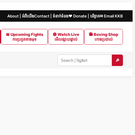
About | អំពីយើង
Contact | ទំនាក់ទំនង
❤️ Donate | បរិច្ចាគ
✉ Email KKB
📅 Upcoming Fights
🔴 Watch Live
🛍 Boxing Shop
ការប្រកួតខាងមុខ
មើលផ្សាយផ្ទាល់
ហាងប្រដាល់
🔎
Search
KKB
|
ស្វែងរក
ក្នុង
KKB