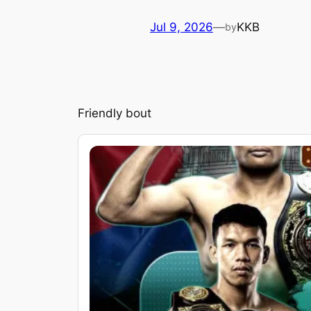
Jul 9, 2026
—
KKB
by
Friendly bout