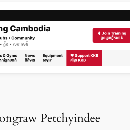
ng Cambodia
🥊 Join Training
 Clubs • Community
ចូលរួមហ្វឹកហាត់
ត់ • ក្លឹប • សហគមន៍
s & Gyms
News
Equipment
❤️ Support KKB
និងកន្លែងហាត់
ព័ត៌មាន
សម្ភារៈ
គាំទ្រ KKB
ongraw Petchyindee