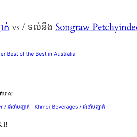
ជាក់
vs / ទល់នឹង
Songraw Petchyind
 Best of the Best in Australia
ត់ពេល
/ រង់ចាំបញ្ជាក់
/ រង់ចាំបញ្ជាក់
er
·
Khmer Beverages
KKB