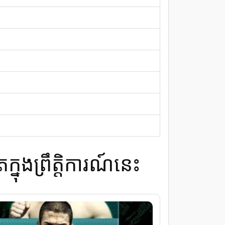
នុងព្រឹត្តិការណ៍នេះ