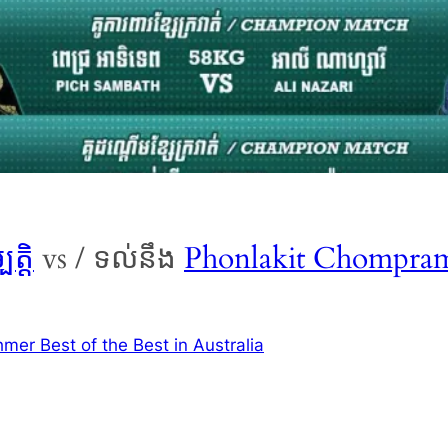
ត្តិ
vs / ទល់នឹង
Phonlakit Chompr
er Best of the Best in Australia