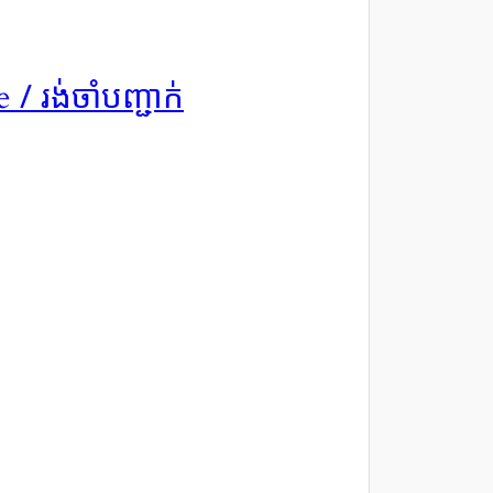
/ រង់ចាំបញ្ជាក់
ee