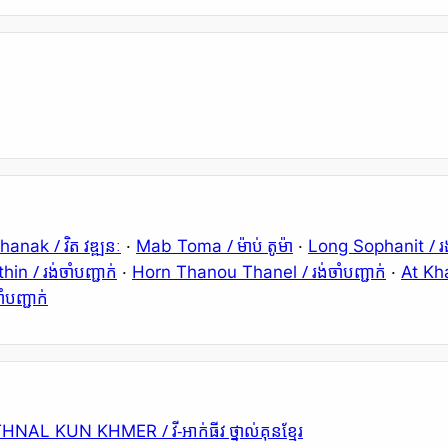
/ វិត វឌ្ឍនៈ
/ ម៉ាប់ តូម៉ា
/ រ
thanak
·
Mab Toma
·
Long Sophanit
/ រង់ចាំបញ្ជាក់
/ រង់ចាំបញ្ជាក់
thin
·
Horn Thanou Thanel
·
At Kh
ាំបញ្ជាក់
/ វី-អាក់ធីវ ថ្នាល់គុនខ្មែរ
 THNAL KUN KHMER