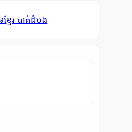
ុនខ្មែរ បាត់ដំបង