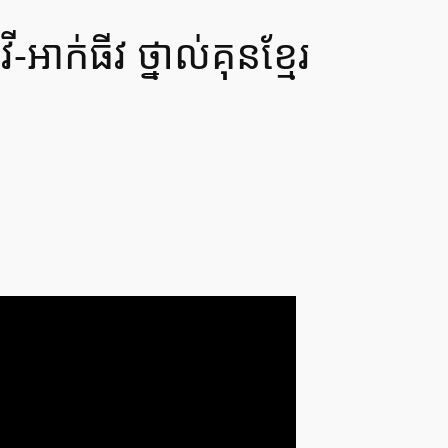
 វី-អាក់ធីវ ថ្នាល់គុនខ្មែរ