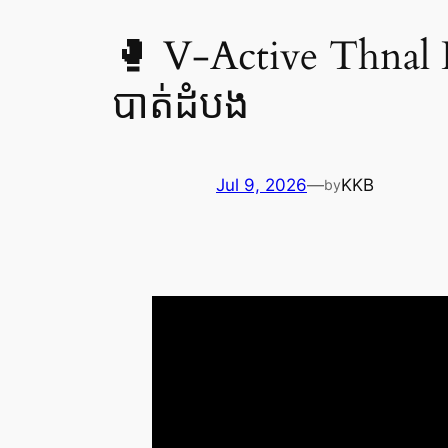
🥊 V-Active Thna
បាត់ដំបង
Jul 9, 2026
—
KKB
by