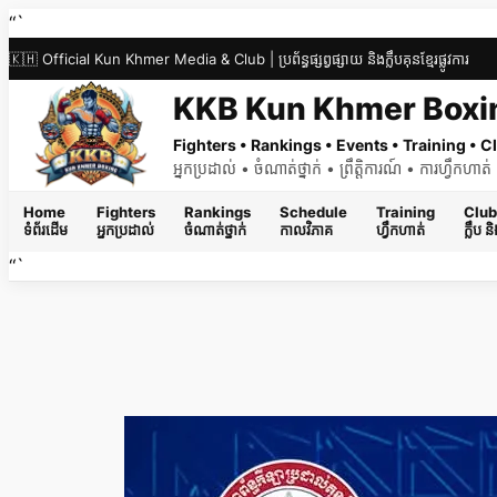
Skip
“`
to
🇰🇭 Official Kun Khmer Media & Club | ប្រព័ន្ធផ្សព្វផ្សាយ និងក្លឹបគុនខ្មែរផ្លូវការ
content
KKB Kun Khmer Boxi
Fighters • Rankings • Events • Training •
អ្នកប្រដាល់ • ចំណាត់ថ្នាក់ • ព្រឹត្តិការណ៍ • ការហ្វឹកហា
Home
Fighters
Rankings
Schedule
Training
Club
ទំព័រដើម
អ្នកប្រដាល់
ចំណាត់ថ្នាក់
កាលវិភាគ
ហ្វឹកហាត់
ក្លឹប 
“`