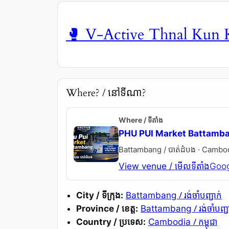
🥊 V-Active Thnal Kun
Where? / នៅទីណា?
Where / ទីតាំង
PHU PUI Market Battamb
Battambang / បាត់ដំបង · Cambodia
View venue / មើលទីតាំង
Goog
/ រង់ចាំបញ្ជាក់
City / ទីក្រុង:
Battambang
/ រង់ចាំបញ្ជ
Province / ខេត្ត:
Battambang
/ កម្ពុជា
Country / ប្រទេស:
Cambodia