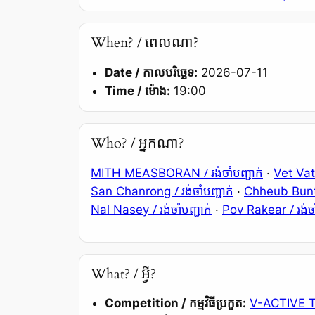
When? / ពេលណា?
Date / កាលបរិច្ឆេទ:
2026-07-11
Time / ម៉ោង:
19:00
Who? / អ្នកណា?
/ រង់ចាំបញ្ជាក់
MITH MEASBORAN
·
Vet Va
/ រង់ចាំបញ្ជាក់
San Chanrong
·
Chheub Bun
/ រង់ចាំបញ្ជាក់
/ រង់ច
Nal Nasey
·
Pov Rakear
What? / អ្វី?
Competition / កម្មវិធីប្រកួត:
V-ACTIVE