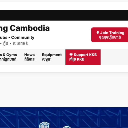
ng Cambodia
🥊 Join Training
 Clubs • Community
ចូលរួមហ្វឹកហាត់
ត់ • ក្លឹប • សហគមន៍
s & Gyms
News
Equipment
❤️ Support KKB
និងកន្លែងហាត់
ព័ត៌មាន
សម្ភារៈ
គាំទ្រ KKB