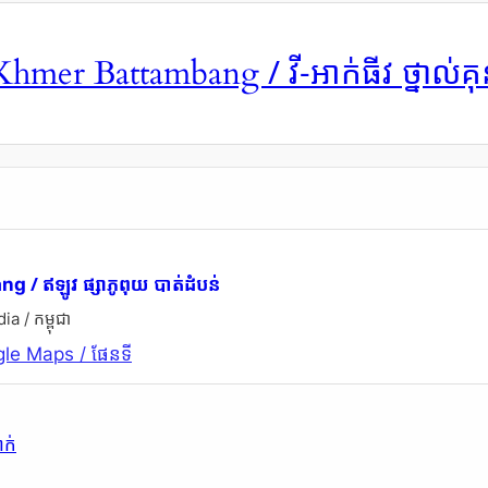
/ វី-អាក់ធីវ ថ្នាល់គ
 Khmer Battambang
/ ឥឡូវ ផ្សាភូពុយ បាត់ដំបន់
ang
 / កម្ពុជា
le Maps / ផែនទី
ាក់