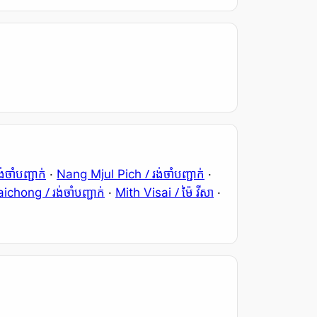
ង់ចាំបញ្ជាក់
/ រង់ចាំបញ្ជាក់
·
Nang Mjul Pich
·
/ រង់ចាំបញ្ជាក់
/ ម៉ៃ វីសា
aichong
·
Mith Visai
·