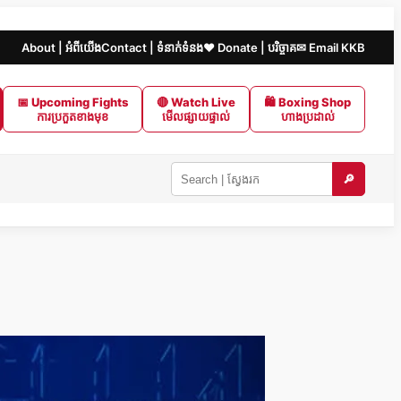
About | អំពីយើង
Contact | ទំនាក់ទំនង
❤️ Donate | បរិច្ចាគ
✉ Email KKB
📅 Upcoming Fights
🔴 Watch Live
🛍 Boxing Shop
ការប្រកួតខាងមុខ
មើលផ្សាយផ្ទាល់
ហាងប្រដាល់
🔎
Search
KKB
|
ស្វែងរក
ក្នុង
KKB