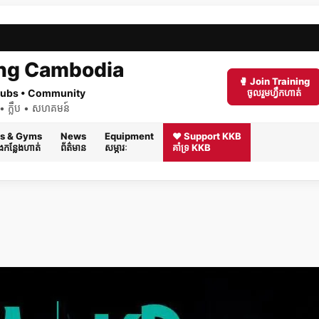
ng Cambodia
🥊 Join Training
 Clubs • Community
ចូលរួមហ្វឹកហាត់
ត់ • ក្លឹប • សហគមន៍
s & Gyms
News
Equipment
❤️ Support KKB
និងកន្លែងហាត់
ព័ត៌មាន
សម្ភារៈ
គាំទ្រ KKB