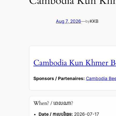
Cambodia Kun Khmer
Aug 7, 2026
—
KKB
by
Cambodia Kun Khmer Best
Sponsors / Partenaires:
Cambodia Be
When? / ពេលណា?
Date / កាលបរិច្ឆេទ:
2026-07-17