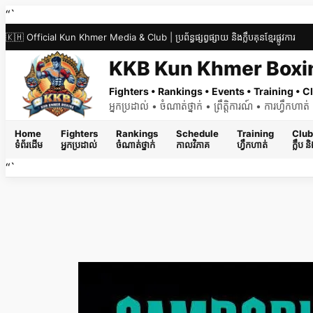
Skip
“`
to
🇰🇭 Official Kun Khmer Media & Club | ប្រព័ន្ធផ្សព្វផ្សាយ និងក្លឹបគុនខ្មែរផ្លូវការ
content
KKB Kun Khmer Boxi
Fighters • Rankings • Events • Training •
អ្នកប្រដាល់ • ចំណាត់ថ្នាក់ • ព្រឹត្តិការណ៍ • ការហ្វឹកហា
Home
Fighters
Rankings
Schedule
Training
Club
ទំព័រដើម
អ្នកប្រដាល់
ចំណាត់ថ្នាក់
កាលវិភាគ
ហ្វឹកហាត់
ក្លឹប 
“`