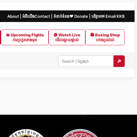
About | អំពីយើង
Contact | ទំនាក់ទំនង
❤️ Donate | បរិច្ចាគ
✉ Email KKB
📅 Upcoming Fights
🔴 Watch Live
🛍 Boxing Shop
ការប្រកួតខាងមុខ
មើលផ្សាយផ្ទាល់
ហាងប្រដាល់
🔎
Search
KKB
|
ស្វែងរក
ក្នុង
KKB