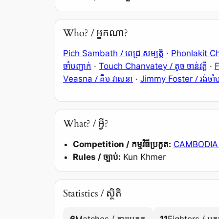
Who? / អ្នកណា?
/ ពេជ្រ សម្បត្តិ
Pich Sambath
·
Phonlakit 
ចាំបញ្ជាក់
/ តូច ចាន់វត្តី
·
Touch Chanvatey
·
/ គឹម វាសនា
/ រង់ចាំ
Veasna
·
Jimmy Foster
What? / អ្វី?
Competition / កម្មវិធីប្រកួត:
CAMBODIA
Rules / ច្បាប់:
Kun Khmer
Statistics / ស្ថិតិ
6
Matches / ការប្រកួត
11
Fighters / អ្នក