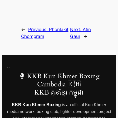
←
Previous:
Phonlakit
Next:
Atin
Chompram
Gaur
→
“`
🥊 KKB Kun Khmer Boxing
Cambodia 🇰🇭
KKB គុនខ្មែរ កម្ពុជា
KKB Kun Khmer Boxing
is an official Kun Khmer
media network, boxing club, fighter-development project