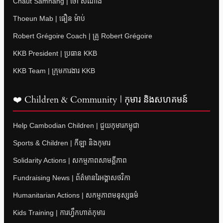
Chaut Samnang | ចៅ សំណាង
Thoeun Mab | ធឿន ម៉ាប់
Robert Grégoire Coach | គ្រូ Robert Grégoire
KKB President | ប្រធាន KKB
KKB Team | ក្រុមការងារ KKB
❤️ Children & Community | កុមារ និងសហគមន៍
Help Cambodian Children | ជួយកុមារកម្ពុជា
Sports & Children | កីឡា និងកុមារ
Solidarity Actions | សកម្មភាពសាមគ្គីភាព
Fundraising News | ព័ត៌មានរៃអង្គាសថវិកា
Humanitarian Actions | សកម្មភាពមនុស្សធម៌
Kids Training | ការហ្វឹកហាត់កុមារ