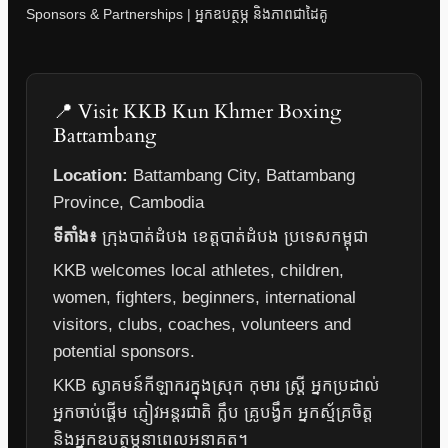
Sponsors & Partnerships | អ្នកឧបត្ថម្ភ និងភាពជាដៃគូ
📍 Visit KKB Kun Khmer Boxing
Battambang
Location:
Battambang City, Battambang
Province, Cambodia
ទីតាំង៖
ក្រុងបាត់ដំបង ខេត្តបាត់ដំបង ប្រទេសកម្ពុជា
KKB welcomes local athletes, children,
women, fighters, beginners, international
visitors, clubs, coaches, volunteers and
potential sponsors.
KKB ស្វាគមន៍កីឡាករក្នុងស្រុក កុមារ ស្ត្រី អ្នកប្រដាល់
អ្នកចាប់ផ្តើម ភ្ញៀវអន្តរជាតិ ក្លឹប គ្រូបង្វឹក អ្នកស្ម័គ្រចិត្ត
និងអ្នកឧបត្ថម្ភនាពេលអនាគត។