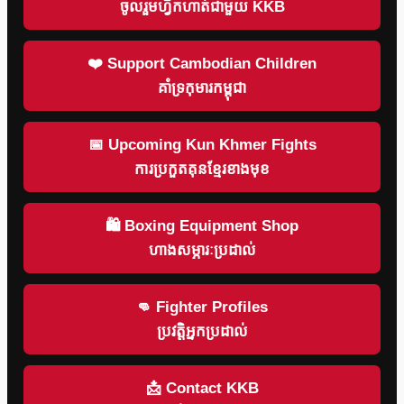
ចូលរួមហ្វឹកហាត់ជាមួយ KKB
❤️ Support Cambodian Children
គាំទ្រកុមារកម្ពុជា
📅 Upcoming Kun Khmer Fights
ការប្រកួតគុនខ្មែរខាងមុខ
🛍 Boxing Equipment Shop
ហាងសម្ភារៈប្រដាល់
👊 Fighter Profiles
ប្រវត្តិអ្នកប្រដាល់
📩 Contact KKB