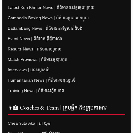
Latest Kun Khmer News | ព័ត៌មានគុនខ្មែរចុងក្រោយ
Cambodia Boxing News | ព័ត៌មានប្រដាល់កម្ពុជា
Battambang News | ព័ត៌មានគុនខ្មែរបាត់ដំបង
Event News | ព័ត៌មានព្រឹត្តិការណ៍
Results News | ព័ត៌មានលទ្ធផល
Match Previews | ព័ត៌មានមុនប្រកួត
Interviews | បទសម្ភាសន៍
Humanitarian News | ព័ត៌មានមនុស្សធម៌
Training News | ព័ត៌មានហ្វឹកហាត់
👨‍🏫 Coaches & Team | គ្រូបង្វឹក និងក្រុមការងារ
Chea Yuta Aka | ជា យុថា