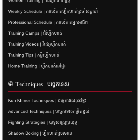
Women Training | ការហ្វឹកហាត់ស្ត្រី
Weekly Schedule | កាលវិភាគហ្វឹកហាត់ប្រចាំសប្តាហ៍
Professional Schedule | កាលវិភាគអ្នកអាជីព
Training Camps | ជំរំហ្វឹកហាត់
Training Videos | វីដេអូហ្វឹកហាត់
Training Tips | គន្លឹះហ្វឹកហាត់
Home Training | ហ្វឹកហាត់នៅផ្ទះ
🥋 Techniques | បច្ចេកទេស
Kun Khmer Techniques | បច្ចេកទេសគុនខ្មែរ
Advanced Techniques | បច្ចេកទេសកម្រិតខ្ពស់
Fighting Strategies | យុទ្ធសាស្ត្រប្រយុទ្ធ
Shadow Boxing | ហ្វឹកហាត់ស្រមោល