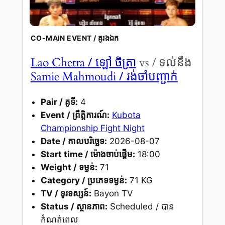
CO-MAIN EVENT / គូរងឯក
/ ឡៅ ចិត្រា
Lao Chetra
vs / ទល់នឹង
/ រង់ចាំបញ្ជាក់
Samie Mahmoudi
Pair / គូទី:
4
Event / ព្រឹត្តិការណ៍:
Kubota
Championship Fight Night
Date / កាលបរិច្ឆេទ:
2026-08-07
Start time / ម៉ោងចាប់ផ្តើម:
18:00
Weight / ទម្ងន់:
71
Category / ប្រភេទទម្ងន់:
71 KG
TV / ទូរទស្សន៍:
Bayon TV
Status / ស្ថានភាព:
Scheduled / បាន
កំណត់ពេល