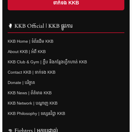
ទាក់ទង KKB
🥊 KKB Official | KKB ផ្លូវការ
KKB Home | ទំព័រដើម KKB
About KKB | អំពី KKB
KKB Club & Gym | ក្លឹប និងកន្លែងហ្វឹកហាត់ KKB
Contact KKB | ទាក់ទង KKB
Donate | បរិច្ចាគ
KKB News | ព័ត៌មាន KKB
KKB Network | បណ្តាញ KKB
KKB Philosophy | ទស្សនវិជ្ជា KKB
👊 Fighters | អ្នកប្រដាល់