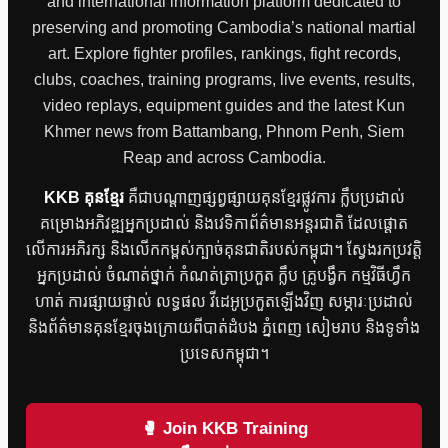
and international information platform dedicated to
preserving and promoting Cambodia’s national martial
art. Explore fighter profiles, rankings, fight records,
clubs, coaches, training programs, live events, results,
video replays, equipment guides and the latest Kun
Khmer news from Battambang, Phnom Penh, Siem
Reap and across Cambodia.
KKB គុនខ្មែរ
គឺជាបណ្តាញផ្សព្វផ្សាយគុនខ្មែរផ្លូវការ ក្លឹបប្រដាល់
គម្រោងអភិវឌ្ឍអ្នកប្រដាល់ និងវេទិកាព័ត៌មានអន្តរជាតិ ដែលផ្តោត
លើការអភិរក្ស និងលើកកម្ពស់ក្បាច់គុនជាតិរបស់កម្ពុជា។ ស្វែងរកប្រវត្តិ
អ្នកប្រដាល់ ចំណាត់ថ្នាក់ កំណត់ត្រាប្រកួត ក្លឹប គ្រូបង្វឹក កម្មវិធីហ្វឹក
ហាត់ ការផ្សាយផ្ទាល់ លទ្ធផល វីដេអូប្រកួតឡើងវិញ សម្ភារៈប្រដាល់
និងព័ត៌មានគុនខ្មែរចុងក្រោយពីបាត់ដំបង ភ្នំពេញ សៀមរាប និងទូទាំង
ប្រទេសកម្ពុជា។
🥊 Join KKB Training