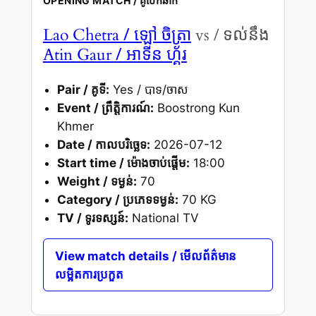
OPENING MATCH / គូបើកឆាក
/ ឡៅ ចិត្រា
Lao Chetra
vs / ទល់នឹង
/ អាទីន ហ្គ័រ
Atin Gaur
Pair / គូទី:
Yes / បាទ/ចាស
Event / ព្រឹត្តិការណ៍:
Boostrong Kun
Khmer
Date / កាលបរិច្ឆេទ:
2026-07-12
Start time / ម៉ោងចាប់ផ្តើម:
18:00
Weight / ទម្ងន់:
70
Category / ប្រភេទទម្ងន់:
70 KG
TV / ទូរទស្សន៍:
National TV
View match details / មើលព័ត៌មាន
លម្អិតការប្រកួត