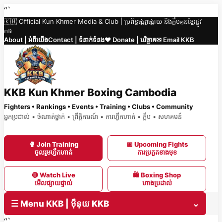
Skip
“`
🇰🇭 Official Kun Khmer Media & Club | ប្រព័ន្ធផ្សព្វផ្សាយ និងក្លឹបគុនខ្មែរផ្លូវ
to
ការ
content
About | អំពីយើង
Contact | ទំនាក់ទំនង
❤️ Donate | បរិច្ចាគ
✉ Email KKB
KKB Kun Khmer Boxing Cambodia
Fighters • Rankings • Events • Training • Clubs • Community
អ្នកប្រដាល់ • ចំណាត់ថ្នាក់ • ព្រឹត្តិការណ៍ • ការហ្វឹកហាត់ • ក្លឹប • សហគមន៍
🥊 Join Training
📅 Upcoming Fights
ចូលរួមហ្វឹកហាត់
ការប្រកួតខាងមុខ
🔴 Watch Live
🛍 Boxing Shop
មើលផ្សាយផ្ទាល់
ហាងប្រដាល់
☰ Menu KKB | ម៉ឺនុយ KKB
⌄
“`