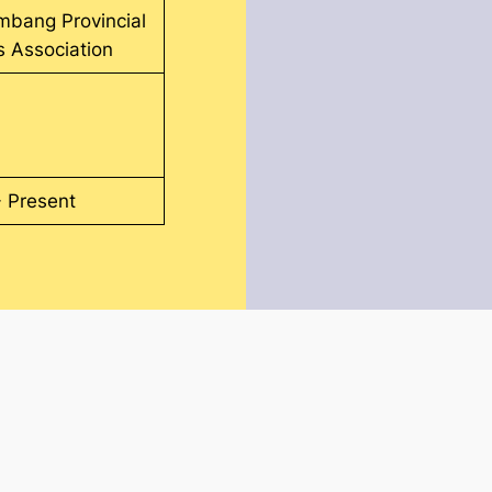
mbang Provincial
s Association
 Present