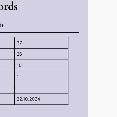
ords
ds
37
26
10
1
22.10.2024