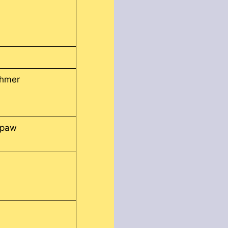
Khmer
hpaw