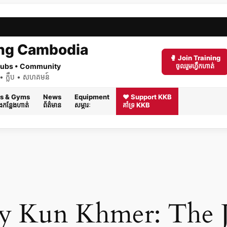
ng Cambodia
🥊 Join Training
 Clubs • Community
ចូលរួមហ្វឹកហាត់
ត់ • ក្លឹប • សហគមន៍
s & Gyms
News
Equipment
❤️ Support KKB
និងកន្លែងហាត់
ព័ត៌មាន
សម្ភារៈ
គាំទ្រ KKB
y Kun Khmer: The J