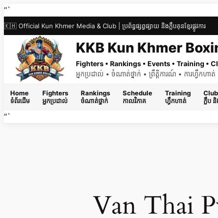
Skip
“`
to
🇰🇭 Official Kun Khmer Media & Club | ប្រព័ន្ធផ្សព្វផ្សាយ និងក្លឹបគុនខ្មែរផ្លូវការ
content
KKB Kun Khmer Boxi
Fighters • Rankings • Events • Training •
អ្នកប្រដាល់ • ចំណាត់ថ្នាក់ • ព្រឹត្តិការណ៍ • ការហ្វឹកហា
Home
Fighters
Rankings
Schedule
Training
Club
ទំព័រដើម
អ្នកប្រដាល់
ចំណាត់ថ្នាក់
កាលវិភាគ
ហ្វឹកហាត់
ក្លឹប 
“`
Van Thai P