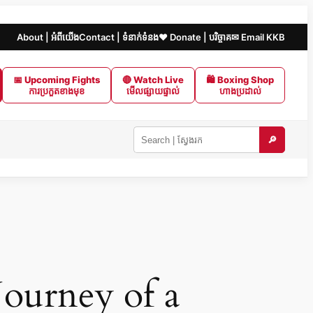
About | អំពីយើង
Contact | ទំនាក់ទំនង
❤️ Donate | បរិច្ចាគ
✉ Email KKB
📅 Upcoming Fights
🔴 Watch Live
🛍 Boxing Shop
ការប្រកួតខាងមុខ
មើលផ្សាយផ្ទាល់
ហាងប្រដាល់
🔎
Search
KKB
|
ស្វែងរក
ក្នុង
KKB
ourney of a