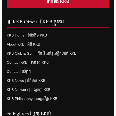
ទាក់ទង KKB
🥊 KKB Official | KKB ផ្លូវការ
KKB Home | ទំព័រដើម KKB
About KKB | អំពី KKB
KKB Club & Gym | ក្លឹប និងកន្លែងហ្វឹកហាត់ KKB
Contact KKB | ទាក់ទង KKB
Donate | បរិច្ចាគ
KKB News | ព័ត៌មាន KKB
KKB Network | បណ្តាញ KKB
KKB Philosophy | ទស្សនវិជ្ជា KKB
👊 Fighters | អ្នកប្រដាល់