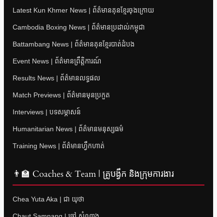
Latest Kun Khmer News | ព័ត៌មានគុនខ្មែរចុងក្រោយ
Cambodia Boxing News | ព័ត៌មានប្រដាល់កម្ពុជា
Battambang News | ព័ត៌មានគុនខ្មែរបាត់ដំបង
Event News | ព័ត៌មានព្រឹត្តិការណ៍
Results News | ព័ត៌មានលទ្ធផល
Match Previews | ព័ត៌មានមុនប្រកួត
Interviews | បទសម្ភាសន៍
Humanitarian News | ព័ត៌មានមនុស្សធម៌
Training News | ព័ត៌មានហ្វឹកហាត់
👨‍🏫 Coaches & Team | គ្រូបង្វឹក និងក្រុមការងារ
Chea Yuta Aka | ជា យុថា
Chaut Samnang | ចៅ សំណាង