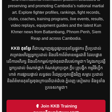
preserving and promoting Cambodia’s national martial
art. Explore fighter profiles, rankings, fight records,
clubs, coaches, training programs, live events, results,
video replays, equipment guides and the latest Kun
Khmer news from Battambang, Phnom Penh, Siem
Reap and across Cambodia.
KKB គុនខ្មែរ
គឺជាបណ្តាញផ្សព្វផ្សាយគុនខ្មែរផ្លូវការ ក្លឹបប្រដាល់
គម្រោងអភិវឌ្ឍអ្នកប្រដាល់ និងវេទិកាព័ត៌មានអន្តរជាតិ ដែលផ្តោត
លើការអភិរក្ស និងលើកកម្ពស់ក្បាច់គុនជាតិរបស់កម្ពុជា។ ស្វែងរកប្រវត្តិ
អ្នកប្រដាល់ ចំណាត់ថ្នាក់ កំណត់ត្រាប្រកួត ក្លឹប គ្រូបង្វឹក កម្មវិធីហ្វឹក
ហាត់ ការផ្សាយផ្ទាល់ លទ្ធផល វីដេអូប្រកួតឡើងវិញ សម្ភារៈប្រដាល់
និងព័ត៌មានគុនខ្មែរចុងក្រោយពីបាត់ដំបង ភ្នំពេញ សៀមរាប និងទូទាំង
ប្រទេសកម្ពុជា។
🥊 Join KKB Training