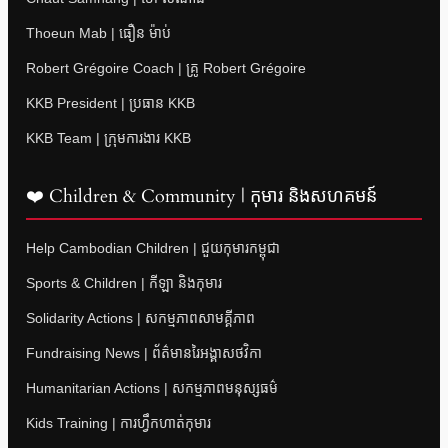
Thoeun Mab | ធឿន ម៉ាប់
Robert Grégoire Coach | គ្រូ Robert Grégoire
KKB President | ប្រធាន KKB
KKB Team | ក្រុមការងារ KKB
❤️ Children & Community | កុមារ និងសហគមន៍
Help Cambodian Children | ជួយកុមារកម្ពុជា
Sports & Children | កីឡា និងកុមារ
Solidarity Actions | សកម្មភាពសាមគ្គីភាព
Fundraising News | ព័ត៌មានរៃអង្គាសថវិកា
Humanitarian Actions | សកម្មភាពមនុស្សធម៌
Kids Training | ការហ្វឹកហាត់កុមារ