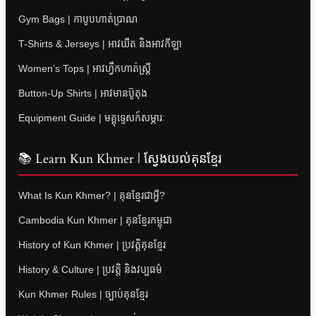
Gym Bags | កាបូបហាត់ប្រាណ
T-Shirts & Jerseys | អាវយឺត និងអាវកីឡា
Women’s Tops | អាវហ្វឹកហាត់ស្ត្រី
Button-Up Shirts | អាវមានប៊ូតុង
Equipment Guide | មគ្គុទ្ទេសក៍សម្ភារៈ
📚 Learn Kun Khmer | ស្វែងយល់គុនខ្មែរ
What Is Kun Khmer? | គុនខ្មែរជាអ្វី?
Cambodia Kun Khmer | គុនខ្មែរកម្ពុជា
History of Kun Khmer | ប្រវត្តិគុនខ្មែរ
History & Culture | ប្រវត្តិ និងវប្បធម៌
Kun Khmer Rules | ច្បាប់គុនខ្មែរ