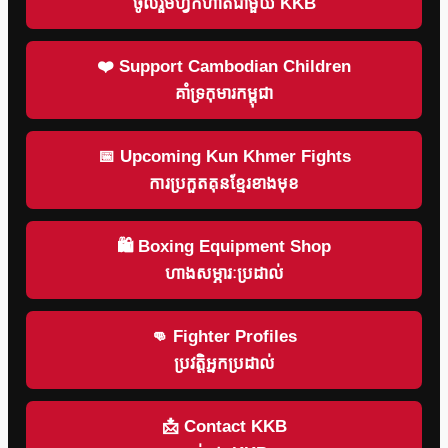
ចូលរួមហ្វឹកហាត់ជាមួយ KKB
❤️ Support Cambodian Children
គាំទ្រកុមារកម្ពុជា
📅 Upcoming Kun Khmer Fights
ការប្រកួតគុនខ្មែរខាងមុខ
🛍 Boxing Equipment Shop
ហាងសម្ភារៈប្រដាល់
👊 Fighter Profiles
ប្រវត្តិអ្នកប្រដាល់
📩 Contact KKB