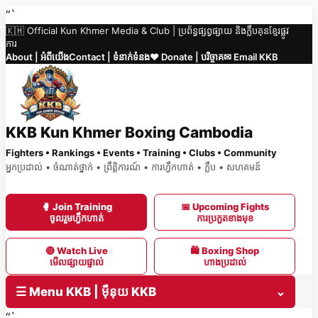
Skip
“`
🇰🇭 Official Kun Khmer Media & Club | ប្រព័ន្ធផ្សព្វផ្សាយ និងក្លឹបគុនខ្មែរផ្លូវ
to
ការ
content
About | អំពីយើង
Contact | ទំនាក់ទំនង
❤️ Donate | បរិច្ចាគ
✉ Email KKB
KKB Kun Khmer Boxing Cambodia
Fighters • Rankings • Events • Training • Clubs • Community
អ្នកប្រដាល់ • ចំណាត់ថ្នាក់ • ព្រឹត្តិការណ៍ • ការហ្វឹកហាត់ • ក្លឹប • សហគមន៍
🥊 Join Training
📅 Upcoming Fights
ចូលរួមហ្វឹកហាត់
ការប្រកួតខាងមុខ
🔴 Watch Live
🛍 Boxing Shop
មើលផ្សាយផ្ទាល់
ហាងប្រដាល់
☰ Menu KKB | ម៉ឺនុយ KKB
⌄
“`