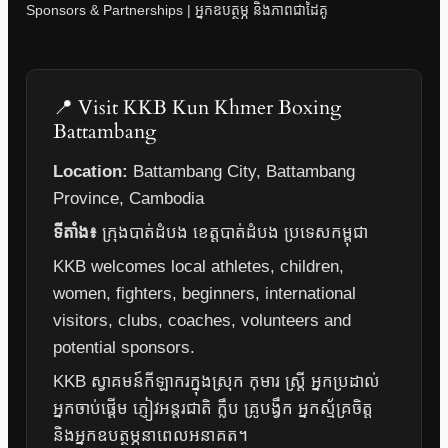
Sponsors & Partnerships | អ្នកឧបត្ថម្ភ និងភាពជាដៃគូ
📍 Visit KKB Kun Khmer Boxing
Battambang
Location:
Battambang City, Battambang
Province, Cambodia
ទីតាំង៖
ក្រុងបាត់ដំបង ខេត្តបាត់ដំបង ប្រទេសកម្ពុជា
KKB welcomes local athletes, children,
women, fighters, beginners, international
visitors, clubs, coaches, volunteers and
potential sponsors.
KKB ស្វាគមន៍កីឡាករក្នុងស្រុក កុមារ ស្ត្រី អ្នកប្រដាល់
អ្នកចាប់ផ្តើម ភ្ញៀវអន្តរជាតិ ក្លឹប គ្រូបង្វឹក អ្នកស្ម័គ្រចិត្ត
និងអ្នកឧបត្ថម្ភនាពេលអនាគត។