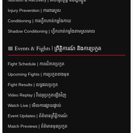
Nutrition & Recovery | អាហារូបត្ថម្ភ និងស្តារខ្លួន
Injury Prevention | ការពាររបួស
Conditioning | ការហ្វឹកហាត់កម្លាំងកាយ
Shadow Conditioning | ហ្វឹកហាត់កម្លាំងតាមស្រមោល
📅 Events & Fights | ព្រឹត្តិការណ៍ និងការប្រកួត
Fight Schedule | កាលវិភាគប្រកួត
Upcoming Fights | ការប្រកួតខាងមុខ
Fight Results | លទ្ធផលប្រកួត
Video Replay | វីដេអូប្រកួតឡើងវិញ
Watch Live | មើលការផ្សាយផ្ទាល់
Event Updates | ព័ត៌មានព្រឹត្តិការណ៍
Match Previews | ព័ត៌មានមុនប្រកួត