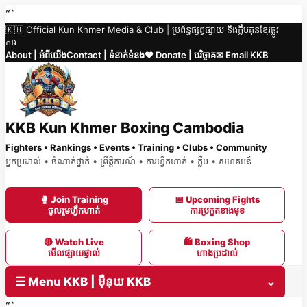
Skip
“`
🇰🇭 Official Kun Khmer Media & Club | ប្រព័ន្ធផ្សព្វផ្សាយ និងក្លឹបគុនខ្មែរផ្លូវ
to
ការ
content
About | អំពីយើង
Contact | ទំនាក់ទំនង
❤️ Donate | បរិច្ចាគ
✉ Email KKB
KKB Kun Khmer Boxing Cambodia
Fighters • Rankings • Events • Training • Clubs • Community
អ្នកប្រដាល់ • ចំណាត់ថ្នាក់ • ព្រឹត្តិការណ៍ • ការហ្វឹកហាត់ • ក្លឹប • សហគមន៍
🥊 Join Training
📅 Upcoming Fights
ចូលរួមហ្វឹកហាត់
ការប្រកួតខាងមុខ
🔴 Watch Live
🛍 Boxing Shop
មើលផ្សាយផ្ទាល់
ហាងប្រដាល់
☰ Menu KKB | ម៉ឺនុយ KKB
⌄
“`