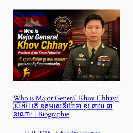
Who is Major General Khov Chhay?
🇰🇭 | តើ ឧត្តមសេនីយ៍ទោ ខូវ ឆាយ ជា
នរណា? | Biographie
Jul 9, 2026
—
kunkhmerboxing
by