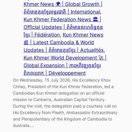
Khmer News 🌍 | Global Growth |
ព័ត៌មានគុនខ្មែរអន្តរជាតិ | International
, 
Kun Khmer Federation News 🏛️ |
Official Updates | ព័ត៌មានសហព័ន្ធគុន
ខ្មែរ | Fédération
, 
Kun Khmer News
📰 | Latest Cambodia & World
Updates | ព័ត៌មានគុនខ្មែរ | Actualités
, 
Kun Khmer World Development 🚀 |
Global Expansion | ការអភិវឌ្ឍគុនខ្មែរ
ពិភពលោក | Développement
On Wednesday, 15 July 2026, His Excellency Khov
Chhay, President of the Kun Khmer Federation, led a
Cambodian Kun Khmer delegation on an official
mission to Canberra, Australian Capital Territory.
During the visit, the delegation paid a courtesy call on
His Excellency Nom Piseth, Ambassador Extraordinary
and Plenipotentiary of the Kingdom of Cambodia to
Australia.…