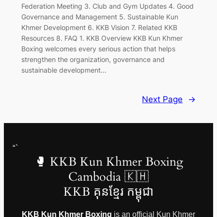
Federation Meeting 3. Club and Gym Updates 4. Good
Governance and Management 5. Sustainable Kun
Khmer Development 6. KKB Vision 7. Related KKB
Resources 8. FAQ 1. KKB Overview KKB Kun Khmer
Boxing welcomes every serious action that helps
strengthen the organization, governance and
sustainable development…
Next Page
→
“`
🥊 KKB Kun Khmer Boxing
Cambodia 🇰🇭
KKB គុនខ្មែរ កម្ពុជា
KKB Kun Khmer Boxing
is an official Kun Khmer