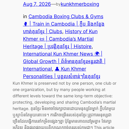
Aug 7, 2026
—
kunkhmerboxing
by
in
Cambodia Boxing Clubs & Gyms
🥊 | Train in Cambodia | ក្លឹប និងកន្លែង
ហាត់គុនខ្មែរ | Clubs
, 
History of Kun
Khmer 📜 | Cambodia’s Martial
Heritage | ប្រវត្តិគុនខ្មែរ | Histoire
, 
International Kun Khmer News 🌍 |
Global Growth | ព័ត៌មានគុនខ្មែរអន្តរជាតិ |
International
, 
👤 Kun Khmer
Personalities | បុគ្គលសំខាន់ៗនៃគុនខ្មែរ
Kun Khmer is preserved not by one person, one club or
one organization, but by many people working at
different levels toward the same long-term objective:
protecting, developing and sharing Cambodia’s martial
heritage. គុនខ្មែរ មិនអាចថែរក្សាបានដោយមនុស្សតែម្នាក់ ក្លឹបតែមួយ
ឬស្ថាប័នតែមួយនោះទេ។ ការរីកចម្រើនរបស់គុនខ្មែរ ត្រូវការមនុស្សជា
ច្រើនដែលធ្វើការនៅកម្រិតផ្សេងៗគ្នា ប៉ុន្តែមានគោលដៅរួមគ្នា៖ ថែរក្សា
អភិវឌ្ឍ និងផ្សព្វផ្សាយបេតិកភណ្ឌក្បាច់គុនរបស់កម្ពុជា។ This article