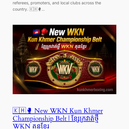
referees, promoters, and local clubs across the
country. 🇰🇭🥊…
🇰🇭🥊 New WKN Kun Khmer
Championship Belt | ខ្សែក្រវាត់ថ្មី
WKN គុនខ្មែរ