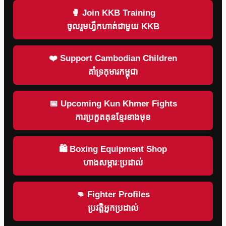
🥊 Join KKB Training
ចូលរួមហ្វឹកហាត់ជាមួយ KKB
❤️ Support Cambodian Children
គាំទ្រកុមារកម្ពុជា
📅 Upcoming Kun Khmer Fights
ការប្រកួតគុនខ្មែរខាងមុខ
🛍 Boxing Equipment Shop
ហាងសម្ភារៈប្រដាល់
👊 Fighter Profiles
ប្រវត្តិអ្នកប្រដាល់