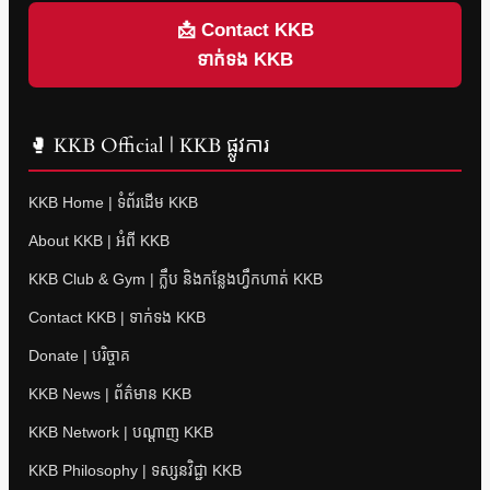
📩 Contact KKB
ទាក់ទង KKB
🥊 KKB Official | KKB ផ្លូវការ
KKB Home | ទំព័រដើម KKB
About KKB | អំពី KKB
KKB Club & Gym | ក្លឹប និងកន្លែងហ្វឹកហាត់ KKB
Contact KKB | ទាក់ទង KKB
Donate | បរិច្ចាគ
KKB News | ព័ត៌មាន KKB
KKB Network | បណ្តាញ KKB
KKB Philosophy | ទស្សនវិជ្ជា KKB