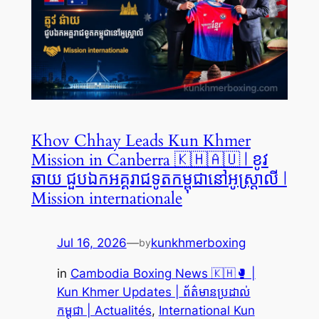
Khov Chhay Leads Kun Khmer
Mission in Canberra 🇰🇭🇦🇺 | ខូវ
ឆាយ ជួបឯកអគ្គរាជទូតកម្ពុជានៅអូស្ត្រាលី |
Mission internationale
Jul 16, 2026
—
kunkhmerboxing
by
in
Cambodia Boxing News 🇰🇭🥊 |
Kun Khmer Updates | ព័ត៌មានប្រដាល់
កម្ពុជា | Actualités
, 
International Kun