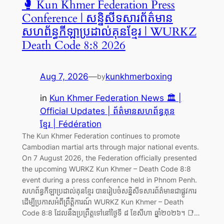
🥊 Kun Khmer Federation Press
Conference | សន្និសីទសារព័ត៌មាន
សហព័ន្ធកីឡាប្រដាល់គុនខ្មែរ | WURKZ
Death Code 8:8 2026
Aug 7, 2026
—
kunkhmerboxing
by
in
Kun Khmer Federation News 🏛️ |
Official Updates | ព័ត៌មានសហព័ន្ធគុន
ខ្មែរ | Fédération
The Kun Khmer Federation continues to promote
Cambodian martial arts through major national events.
On 7 August 2026, the Federation officially presented
the upcoming WURKZ Kun Khmer – Death Code 8:8
event during a press conference held in Phnom Penh.
សហព័ន្ធកីឡាប្រដាល់គុនខ្មែរ បានរៀបចំសន្និសីទសារព័ត៌មានជាផ្លូវការ
ដើម្បីប្រកាសអំពីព្រឹត្តិការណ៍ WURKZ Kun Khmer – Death
Code 8:8 ដែលនឹងប្រព្រឹត្តទៅនៅថ្ងៃទី ៨ ខែសីហា ឆ្នាំ២០២៦។ 📑…