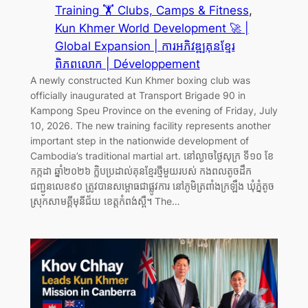
Training 🏋️ Clubs, Camps & Fitness
, 
Kun Khmer World Development 🚀 |
Global Expansion | ការអភិវឌ្ឍគុនខ្មែរ
ពិភពលោក | Développement
A newly constructed Kun Khmer boxing club was
officially inaugurated at Transport Brigade 90 in
Kampong Speu Province on the evening of Friday, July
10, 2026. The new training facility represents another
important step in the nationwide development of
Cambodia’s traditional martial art. នៅល្ងាចថ្ងៃសុក្រ ទី១០ ខែ
កក្កដា ឆ្នាំ២០២៦ ក្លិបប្រដាល់គុនខ្មែរថ្មីមួយរបស់ កងពលតូចដឹក
ជញ្ជូនលេខ៩០ ត្រូវបានសម្ពោធជាផ្លូវការ នៅភូមិត្រពាំងក្រឡឹង ឃុំភ្នំតូច
ស្រុកសាមគ្គីមុនីជ័យ ខេត្តកំពង់ស្ពឺ។ The…