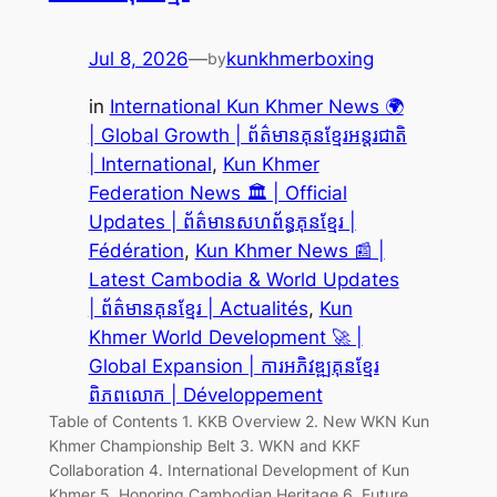
Jul 8, 2026
—
kunkhmerboxing
by
in
International Kun Khmer News 🌍
| Global Growth | ព័ត៌មានគុនខ្មែរអន្តរជាតិ
| International
, 
Kun Khmer
Federation News 🏛️ | Official
Updates | ព័ត៌មានសហព័ន្ធគុនខ្មែរ |
Fédération
, 
Kun Khmer News 📰 |
Latest Cambodia & World Updates
| ព័ត៌មានគុនខ្មែរ | Actualités
, 
Kun
Khmer World Development 🚀 |
Global Expansion | ការអភិវឌ្ឍគុនខ្មែរ
ពិភពលោក | Développement
Table of Contents 1. KKB Overview 2. New WKN Kun
Khmer Championship Belt 3. WKN and KKF
Collaboration 4. International Development of Kun
Khmer 5. Honoring Cambodian Heritage 6. Future