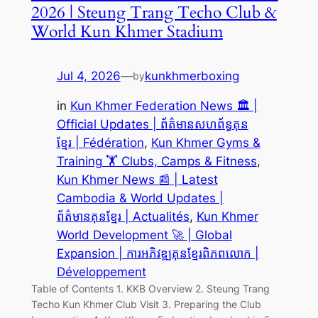
2026 | Steung Trang Techo Club &
World Kun Khmer Stadium
Jul 4, 2026
—
kunkhmerboxing
by
in
Kun Khmer Federation News 🏛️ |
Official Updates | ព័ត៌មានសហព័ន្ធគុន
ខ្មែរ | Fédération
, 
Kun Khmer Gyms &
Training 🏋️ Clubs, Camps & Fitness
, 
Kun Khmer News 📰 | Latest
Cambodia & World Updates |
ព័ត៌មានគុនខ្មែរ | Actualités
, 
Kun Khmer
World Development 🚀 | Global
Expansion | ការអភិវឌ្ឍគុនខ្មែរពិភពលោក |
Développement
Table of Contents 1. KKB Overview 2. Steung Trang
Techo Kun Khmer Club Visit 3. Preparing the Club