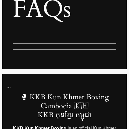
FAQs
“`
🥊 KKB Kun Khmer Boxing
Cambodia 🇰🇭
KKB គុនខ្មែរ កម្ពុជា
KKB Kun Khmer Boxing
is an official Kun Khmer