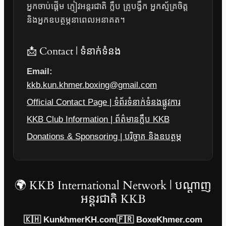
អ្នកចាប់ផ្តើម ភ្ញៀវអន្តរជាតិ ក្លឹប គ្រូបង្វឹក អ្នកស្ម័គ្រចិត្ត
និងអ្នកឧបត្ថម្ភនាពេលអនាគត។
📩 Contact | ទំនាក់ទំនង
Email:
kkb.kun.khmer.boxing@gmail.com
Official Contact Page | ទំព័រទំនាក់ទំនងផ្លូវការ
KKB Club Information | ព័ត៌មានក្លឹប KKB
Donations & Sponsoring | បរិច្ចាគ និងឧបត្ថម្ភ
🌍 KKB International Network | បណ្តាញ
អន្តរជាតិ KKB
🇰🇭 KunkhmerKH.com
🇫🇷 BoxeKhmer.com