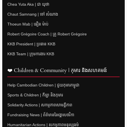
Chea Yuta Aka | ជា យុថា
Chaut Samnang | ចៅ សំណាង
Thoeun Mab | ធឿន ម៉ាប់
Robert Grégoire Coach | គ្រូ Robert Grégoire
KKB President | ប្រធាន KKB
KKB Team | ក្រុមការងារ KKB
❤️ Children & Community | កុមារ និងសហគមន៍
Help Cambodian Children | ជួយកុមារកម្ពុជា
Sports & Children | កីឡា និងកុមារ
Solidarity Actions | សកម្មភាពសាមគ្គីភាព
Fundraising News | ព័ត៌មានរៃអង្គាសថវិកា
Humanitarian Actions | សកម្មភាពមនុស្សធម៌