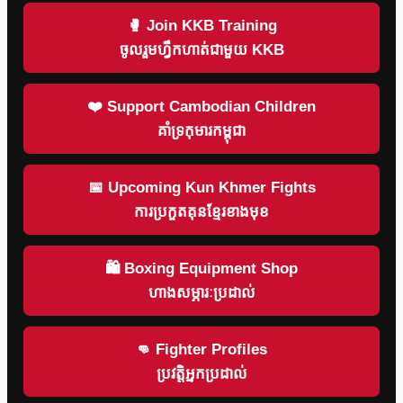
🥊 Join KKB Training
ចូលរួមហ្វឹកហាត់ជាមួយ KKB
❤️ Support Cambodian Children
គាំទ្រកុមារកម្ពុជា
📅 Upcoming Kun Khmer Fights
ការប្រកួតគុនខ្មែរខាងមុខ
🛍 Boxing Equipment Shop
ហាងសម្ភារៈប្រដាល់
👊 Fighter Profiles
ប្រវត្តិអ្នកប្រដាល់