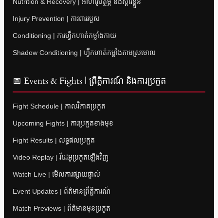
Nutrition & Recovery | អាហារូបត្ថម្ភ និងស្តារខ្លួន
Injury Prevention | ការពាររបួស
Conditioning | ការហ្វឹកហាត់កម្លាំងកាយ
Shadow Conditioning | ហ្វឹកហាត់កម្លាំងតាមស្រមោល
📅 Events & Fights | ព្រឹត្តិការណ៍ និងការប្រកួត
Fight Schedule | កាលវិភាគប្រកួត
Upcoming Fights | ការប្រកួតខាងមុខ
Fight Results | លទ្ធផលប្រកួត
Video Replay | វីដេអូប្រកួតឡើងវិញ
Watch Live | មើលការផ្សាយផ្ទាល់
Event Updates | ព័ត៌មានព្រឹត្តិការណ៍
Match Previews | ព័ត៌មានមុនប្រកួត