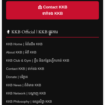
📩 Contact KKB
ទាក់ទង KKB
🥊 KKB Official | KKB ផ្លូវការ
KKB Home | ទំព័រដើម KKB
About KKB | អំពី KKB
KKB Club & Gym | ក្លឹប និងកន្លែងហ្វឹកហាត់ KKB
Contact KKB | ទាក់ទង KKB
Donate | បរិច្ចាគ
KKB News | ព័ត៌មាន KKB
KKB Network | បណ្តាញ KKB
KKB Philosophy | ទស្សនវិជ្ជា KKB