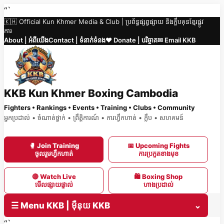
Skip
“`
🇰🇭 Official Kun Khmer Media & Club | ប្រព័ន្ធផ្សព្វផ្សាយ និងក្លឹបគុនខ្មែរផ្លូវ
to
ការ
content
About | អំពីយើង
Contact | ទំនាក់ទំនង
❤️ Donate | បរិច្ចាគ
✉ Email KKB
KKB Kun Khmer Boxing Cambodia
Fighters • Rankings • Events • Training • Clubs • Community
អ្នកប្រដាល់ • ចំណាត់ថ្នាក់ • ព្រឹត្តិការណ៍ • ការហ្វឹកហាត់ • ក្លឹប • សហគមន៍
🥊 Join Training
📅 Upcoming Fights
ចូលរួមហ្វឹកហាត់
ការប្រកួតខាងមុខ
🔴 Watch Live
🛍 Boxing Shop
មើលផ្សាយផ្ទាល់
ហាងប្រដាល់
☰ Menu KKB | ម៉ឺនុយ KKB
⌄
“`