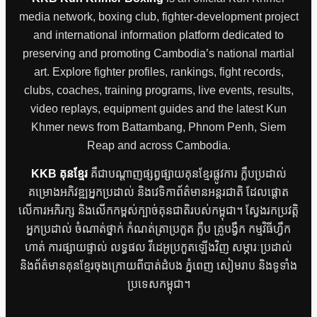
media network, boxing club, fighter-development project
and international information platform dedicated to
preserving and promoting Cambodia’s national martial
art. Explore fighter profiles, rankings, fight records,
clubs, coaches, training programs, live events, results,
video replays, equipment guides and the latest Kun
Khmer news from Battambang, Phnom Penh, Siem
Reap and across Cambodia.
KKB គុនខ្មែរ
គឺជាបណ្តាញផ្សព្វផ្សាយគុនខ្មែរផ្លូវការ ក្លឹបប្រដាល់
គម្រោងអភិវឌ្ឍអ្នកប្រដាល់ និងវេទិកាព័ត៌មានអន្តរជាតិ ដែលផ្តោត
លើការអភិរក្ស និងលើកកម្ពស់ក្បាច់គុនជាតិរបស់កម្ពុជា។ ស្វែងរកប្រវត្តិ
អ្នកប្រដាល់ ចំណាត់ថ្នាក់ កំណត់ត្រាប្រកួត ក្លឹប គ្រូបង្វឹក កម្មវិធីហ្វឹក
ហាត់ ការផ្សាយផ្ទាល់ លទ្ធផល វីដេអូប្រកួតឡើងវិញ សម្ភារៈប្រដាល់
និងព័ត៌មានគុនខ្មែរចុងក្រោយពីបាត់ដំបង ភ្នំពេញ សៀមរាប និងទូទាំង
ប្រទេសកម្ពុជា។