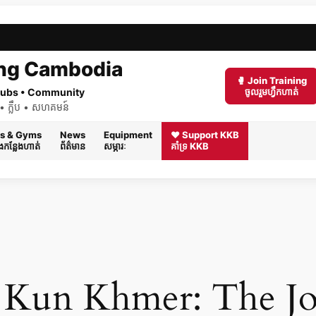
ng Cambodia
🥊 Join Training
 Clubs • Community
ចូលរួមហ្វឹកហាត់
ត់ • ក្លឹប • សហគមន៍
s & Gyms
News
Equipment
❤️ Support KKB
និងកន្លែងហាត់
ព័ត៌មាន
សម្ភារៈ
គាំទ្រ KKB
 Kun Khmer: The Jo