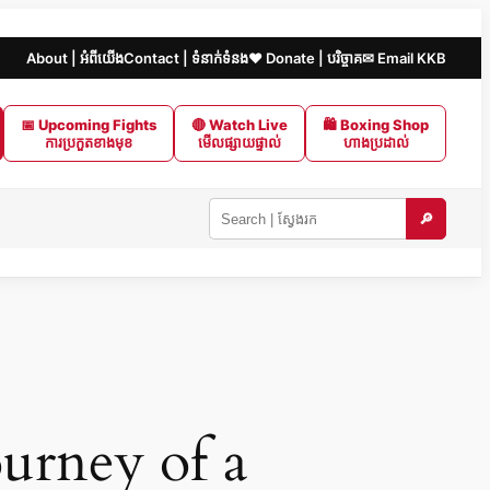
About | អំពីយើង
Contact | ទំនាក់ទំនង
❤️ Donate | បរិច្ចាគ
✉ Email KKB
📅 Upcoming Fights
🔴 Watch Live
🛍 Boxing Shop
ការប្រកួតខាងមុខ
មើលផ្សាយផ្ទាល់
ហាងប្រដាល់
🔎
Search
KKB
|
ស្វែងរក
ក្នុង
KKB
urney of a