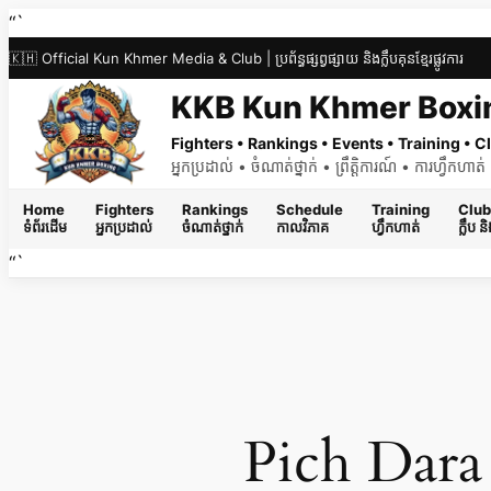
Skip
“`
to
🇰🇭 Official Kun Khmer Media & Club | ប្រព័ន្ធផ្សព្វផ្សាយ និងក្លឹបគុនខ្មែរផ្លូវការ
content
KKB Kun Khmer Boxi
Fighters • Rankings • Events • Training •
អ្នកប្រដាល់ • ចំណាត់ថ្នាក់ • ព្រឹត្តិការណ៍ • ការហ្វឹកហា
Home
Fighters
Rankings
Schedule
Training
Club
ទំព័រដើម
អ្នកប្រដាល់
ចំណាត់ថ្នាក់
កាលវិភាគ
ហ្វឹកហាត់
ក្លឹប 
“`
Pich Dara