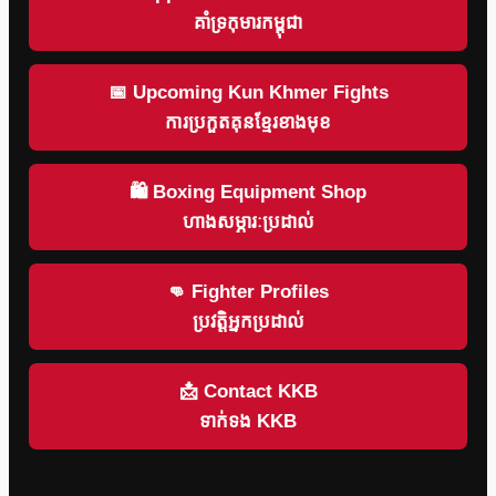
គាំទ្រកុមារកម្ពុជា
📅 Upcoming Kun Khmer Fights
ការប្រកួតគុនខ្មែរខាងមុខ
🛍 Boxing Equipment Shop
ហាងសម្ភារៈប្រដាល់
👊 Fighter Profiles
ប្រវត្តិអ្នកប្រដាល់
📩 Contact KKB
ទាក់ទង KKB