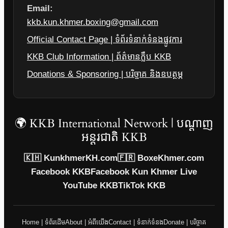
Email:
kkb.kun.khmer.boxing@gmail.com
Official Contact Page | ទំព័រទំនាក់ទំនងផ្លូវការ
KKB Club Information | ព័ត៌មានក្លឹប KKB
Donations & Sponsoring | បរិច្ចាគ និងឧបត្ថម្ភ
🌍 KKB International Network | បណ្តាញ
អន្តរជាតិ KKB
🇰🇭 KunkhmerKH.com
🇫🇷 BoxeKhmer.com
Facebook KKB
Facebook Kun Khmer Live
YouTube KKB
TikTok KKB
Home | ទំព័រដើម
About | អំពីយើង
Contact | ទំនាក់ទំនង
Donate | បរិច្ចាគ