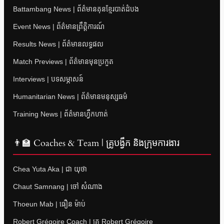
Battambang News | ព័ត៌មានគុនខ្មែរបាត់ដំបង
Event News | ព័ត៌មានព្រឹត្តិការណ៍
Results News | ព័ត៌មានលទ្ធផល
Match Previews | ព័ត៌មានមុនប្រកួត
Interviews | បទសម្ភាសន៍
Humanitarian News | ព័ត៌មានមនុស្សធម៌
Training News | ព័ត៌មានហ្វឹកហាត់
👨‍🏫 Coaches & Team | គ្រូបង្វឹក និងក្រុមការងារ
Chea Yuta Aka | ជា យុថា
Chaut Samnang | ចៅ សំណាង
Thoeun Mab | ធឿន ម៉ាប់
Robert Grégoire Coach | គ្រូ Robert Grégoire