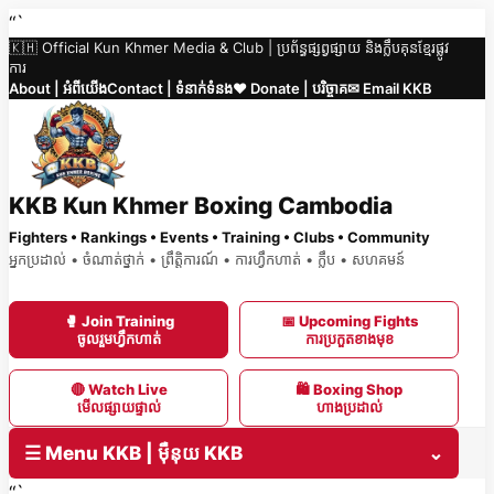
Skip
“`
🇰🇭 Official Kun Khmer Media & Club | ប្រព័ន្ធផ្សព្វផ្សាយ និងក្លឹបគុនខ្មែរផ្លូវ
to
ការ
content
About | អំពីយើង
Contact | ទំនាក់ទំនង
❤️ Donate | បរិច្ចាគ
✉ Email KKB
KKB Kun Khmer Boxing Cambodia
Fighters • Rankings • Events • Training • Clubs • Community
អ្នកប្រដាល់ • ចំណាត់ថ្នាក់ • ព្រឹត្តិការណ៍ • ការហ្វឹកហាត់ • ក្លឹប • សហគមន៍
🥊 Join Training
📅 Upcoming Fights
ចូលរួមហ្វឹកហាត់
ការប្រកួតខាងមុខ
🔴 Watch Live
🛍 Boxing Shop
មើលផ្សាយផ្ទាល់
ហាងប្រដាល់
☰ Menu KKB | ម៉ឺនុយ KKB
⌄
“`