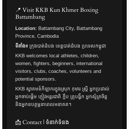
📍 Visit KKB Kun Khmer Boxing
Battambang
Location:
Battambang City, Battambang
Province, Cambodia
ទីតាំង៖
ក្រុងបាត់ដំបង ខេត្តបាត់ដំបង ប្រទេសកម្ពុជា
KKB welcomes local athletes, children,
women, fighters, beginners, international
visitors, clubs, coaches, volunteers and
potential sponsors.
KKB ស្វាគមន៍កីឡាករក្នុងស្រុក កុមារ ស្ត្រី អ្នកប្រដាល់
អ្នកចាប់ផ្តើម ភ្ញៀវអន្តរជាតិ ក្លឹប គ្រូបង្វឹក អ្នកស្ម័គ្រចិត្ត
និងអ្នកឧបត្ថម្ភនាពេលអនាគត។
📩 Contact | ទំនាក់ទំនង