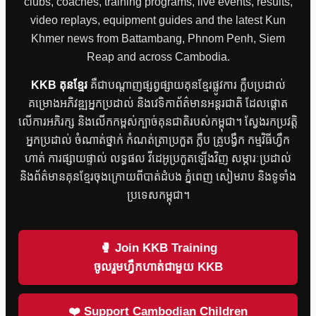
clubs, coaches, training programs, live events, results,
video replays, equipment guides and the latest Kun
Khmer news from Battambang, Phnom Penh, Siem
Reap and across Cambodia.
KKB គុនខ្មែរ
គឺជាបណ្តាញផ្សព្វផ្សាយគុនខ្មែរផ្លូវការ ក្លឹបប្រដាល់
គម្រោងអភិវឌ្ឍអ្នកប្រដាល់ និងវេទិកាព័ត៌មានអន្តរជាតិ ដែលផ្តោត
លើការអភិរក្ស និងលើកកម្ពស់ក្បាច់គុនជាតិរបស់កម្ពុជា។ ស្វែងរកប្រវត្តិ
អ្នកប្រដាល់ ចំណាត់ថ្នាក់ កំណត់ត្រាប្រកួត ក្លឹប គ្រូបង្វឹក កម្មវិធីហ្វឹក
ហាត់ ការផ្សាយផ្ទាល់ លទ្ធផល វីដេអូប្រកួតឡើងវិញ សម្ភារៈប្រដាល់
និងព័ត៌មានគុនខ្មែរចុងក្រោយពីបាត់ដំបង ភ្នំពេញ សៀមរាប និងទូទាំង
ប្រទេសកម្ពុជា។
🥊 Join KKB Training
ចូលរួមហ្វឹកហាត់ជាមួយ KKB
❤️ Support Cambodian Children