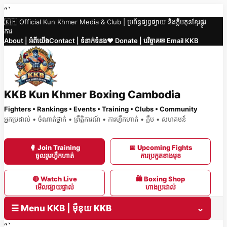
Skip
“`
🇰🇭 Official Kun Khmer Media & Club | ប្រព័ន្ធផ្សព្វផ្សាយ និងក្លឹបគុនខ្មែរផ្លូវ
to
ការ
content
About | អំពីយើង
Contact | ទំនាក់ទំនង
❤️ Donate | បរិច្ចាគ
✉ Email KKB
KKB Kun Khmer Boxing Cambodia
Fighters • Rankings • Events • Training • Clubs • Community
អ្នកប្រដាល់ • ចំណាត់ថ្នាក់ • ព្រឹត្តិការណ៍ • ការហ្វឹកហាត់ • ក្លឹប • សហគមន៍
🥊 Join Training
📅 Upcoming Fights
ចូលរួមហ្វឹកហាត់
ការប្រកួតខាងមុខ
🔴 Watch Live
🛍 Boxing Shop
មើលផ្សាយផ្ទាល់
ហាងប្រដាល់
☰ Menu KKB | ម៉ឺនុយ KKB
⌄
“`