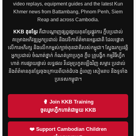
video replays, equipment guides and the latest Kun
Khmer news from Battambang, Phnom Penh, Siem
Reap and across Cambodia.
KKB គុនខ្មែរ
គឺជាបណ្តាញផ្សព្វផ្សាយគុនខ្មែរផ្លូវការ ក្លឹបប្រដាល់
គម្រោងអភិវឌ្ឍអ្នកប្រដាល់ និងវេទិកាព័ត៌មានអន្តរជាតិ ដែលផ្តោត
លើការអភិរក្ស និងលើកកម្ពស់ក្បាច់គុនជាតិរបស់កម្ពុជា។ ស្វែងរកប្រវត្តិ
អ្នកប្រដាល់ ចំណាត់ថ្នាក់ កំណត់ត្រាប្រកួត ក្លឹប គ្រូបង្វឹក កម្មវិធីហ្វឹក
ហាត់ ការផ្សាយផ្ទាល់ លទ្ធផល វីដេអូប្រកួតឡើងវិញ សម្ភារៈប្រដាល់
និងព័ត៌មានគុនខ្មែរចុងក្រោយពីបាត់ដំបង ភ្នំពេញ សៀមរាប និងទូទាំង
ប្រទេសកម្ពុជា។
🥊 Join KKB Training
ចូលរួមហ្វឹកហាត់ជាមួយ KKB
❤️ Support Cambodian Children