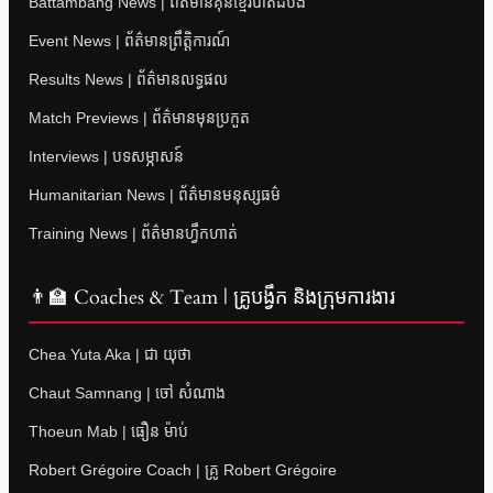
Battambang News | ព័ត៌មានគុនខ្មែរបាត់ដំបង
Event News | ព័ត៌មានព្រឹត្តិការណ៍
Results News | ព័ត៌មានលទ្ធផល
Match Previews | ព័ត៌មានមុនប្រកួត
Interviews | បទសម្ភាសន៍
Humanitarian News | ព័ត៌មានមនុស្សធម៌
Training News | ព័ត៌មានហ្វឹកហាត់
👨‍🏫 Coaches & Team | គ្រូបង្វឹក និងក្រុមការងារ
Chea Yuta Aka | ជា យុថា
Chaut Samnang | ចៅ សំណាង
Thoeun Mab | ធឿន ម៉ាប់
Robert Grégoire Coach | គ្រូ Robert Grégoire