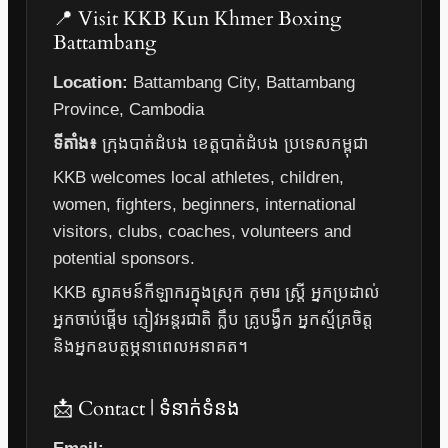
📍 Visit KKB Kun Khmer Boxing
Battambang
Location:
Battambang City, Battambang
Province, Cambodia
ទីតាំង៖
ក្រុងបាត់ដំបង ខេត្តបាត់ដំបង ប្រទេសកម្ពុជា
KKB welcomes local athletes, children,
women, fighters, beginners, international
visitors, clubs, coaches, volunteers and
potential sponsors.
KKB ស្វាគមន៍កីឡាករក្នុងស្រុក កុមារ ស្ត្រី អ្នកប្រដាល់
អ្នកចាប់ផ្តើម ភ្ញៀវអន្តរជាតិ ក្លឹប គ្រូបង្វឹក អ្នកស្ម័គ្រចិត្ត
និងអ្នកឧបត្ថម្ភនាពេលអនាគត។
📩 Contact | ទំនាក់ទំនង