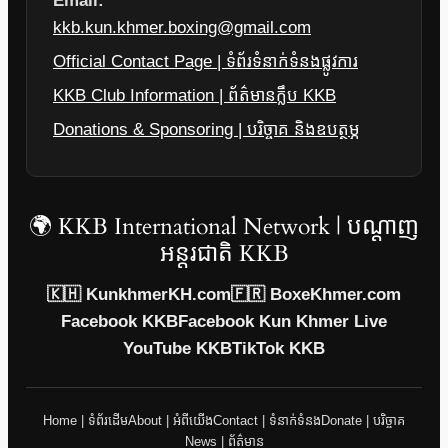
Email:
kkb.kun.khmer.boxing@gmail.com
Official Contact Page | ទំព័រទំនាក់ទំនងផ្លូវការ
KKB Club Information | ព័ត៌មានក្លឹប KKB
Donations & Sponsoring | បរិច្ចាគ និងឧបត្ថម្ភ
🌍 KKB International Network | បណ្តាញ
អន្តរជាតិ KKB
🇰🇭 KunkhmerKH.com
🇫🇷 BoxeKhmer.com
Facebook KKB
Facebook Kun Khmer Live
YouTube KKB
TikTok KKB
Home | ទំព័រដើម
About | អំពីយើង
Contact | ទំនាក់ទំនង
Donate | បរិច្ចាគ
News | ព័ត៌មាន