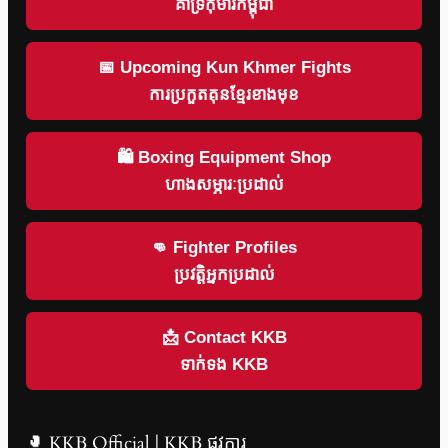
គាំទ្រកុមារកម្ពុជា
📅 Upcoming Kun Khmer Fights
ការប្រកួតគុនខ្មែរខាងមុខ
🛍 Boxing Equipment Shop
ហាងសម្ភារៈប្រដាល់
👊 Fighter Profiles
ប្រវត្តិអ្នកប្រដាល់
📩 Contact KKB
ទាក់ទង KKB
🥊 KKB Official | KKB ផ្លូវការ