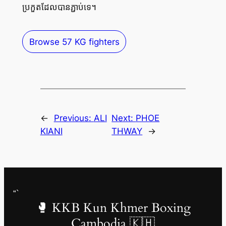
ប្រកួតដែលបានភ្ជាប់ទេ។
Browse 57 KG fighters
←
Previous:
ALI
Next:
PHOE
KIANI
THWAY
→
“`
🥊 KKB Kun Khmer Boxing
Cambodia 🇰🇭