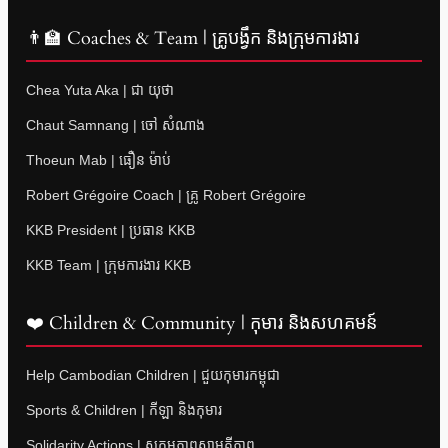
👨‍🏫 Coaches & Team | គ្រូបង្វឹក និងក្រុមការងារ
Chea Yuta Aka | ជា យុថា
Chaut Samnang | ចៅ សំណាង
Thoeun Mab | ធឿន ម៉ាប់
Robert Grégoire Coach | គ្រូ Robert Grégoire
KKB President | ប្រធាន KKB
KKB Team | ក្រុមការងារ KKB
❤️ Children & Community | កុមារ និងសហគមន៍
Help Cambodian Children | ជួយកុមារកម្ពុជា
Sports & Children | កីឡា និងកុមារ
Solidarity Actions | សកម្មភាពសាមគ្គីភាព