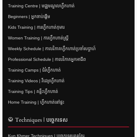
Training Centre | មជ្ឈមណ្ឌលហ្វឹកហាត់
Beginners | អ្នកចាប់ផ្តើម
Kids Training | ការហ្វឹកហាត់កុមារ
Women Training | ការហ្វឹកហាត់ស្ត្រី
Weekly Schedule | កាលវិភាគហ្វឹកហាត់ប្រចាំសប្តាហ៍
Professional Schedule | កាលវិភាគអ្នកអាជីព
Training Camps | ជំរំហ្វឹកហាត់
Training Videos | វីដេអូហ្វឹកហាត់
Training Tips | គន្លឹះហ្វឹកហាត់
Home Training | ហ្វឹកហាត់នៅផ្ទះ
🥋 Techniques | បច្ចេកទេស
Kun Khmer Techniques | បច្ចេកទេសគុនខ្មែរ