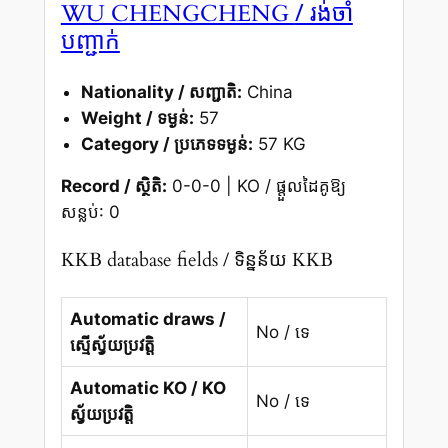
/ រង់ចាំ
WU CHENGCHENG
បញ្ជាក់
Nationality / សញ្ជាតិ:
China
Weight / ទម្ងន់:
57
Category / ប្រភេទទម្ងន់:
57 KG
Record / ស្ថិតិ:
0-0-0 | KO / ផ្តួលដៃគូឱ្យ
សន្លប់: 0
KKB database fields / ទិន្នន័យ KKB
Automatic draws /
No / ទេ
ស្មើស្វ័យប្រវត្តិ
Automatic KO / KO
No / ទេ
ស្វ័យប្រវត្តិ