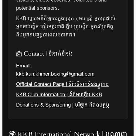
potential sponsors.
KKB ស្វាគមន៍កីឡាករក្នុងស្រុក កុមារ ស្ត្រី អ្នកប្រដាល់
អ្នកចាប់ផ្តើម ភ្ញៀវអន្តរជាតិ ក្លឹប គ្រូបង្វឹក អ្នកស្ម័គ្រចិត្ត
និងអ្នកឧបត្ថម្ភនាពេលអនាគត។
📩 Contact | ទំនាក់ទំនង
Email:
kkb.kun.khmer.boxing@gmail.com
Official Contact Page | ទំព័រទំនាក់ទំនងផ្លូវការ
KKB Club Information | ព័ត៌មានក្លឹប KKB
Donations & Sponsoring | បរិច្ចាគ និងឧបត្ថម្ភ
🌍 KKB International Network | បណ្តាញ