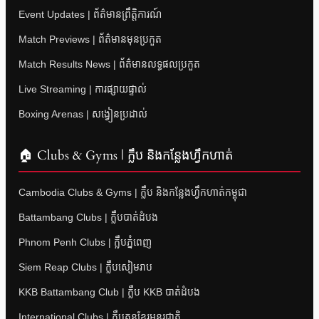
Event Updates | ព័ត៌មានព្រឹត្តិការណ៍
Match Previews | ព័ត៌មានមុនប្រកួត
Match Results News | ព័ត៌មានលទ្ធផលប្រកួត
Live Streaming | ការផ្សាយផ្ទាល់
Boxing Arenas | សង្វៀនប្រដាល់
🏠 Clubs & Gyms | ក្លឹប និងកន្លែងហ្វឹកហាត់
Cambodia Clubs & Gyms | ក្លឹប និងកន្លែងហ្វឹកហាត់កម្ពុជា
Battambang Clubs | ក្លឹបបាត់ដំបង
Phnom Penh Clubs | ក្លឹបភ្នំពេញ
Siem Reap Clubs | ក្លឹបសៀមរាប
KKB Battambang Club | ក្លឹប KKB បាត់ដំបង
International Clubs | ក្លឹបគុនខ្មែរអន្តរជាតិ