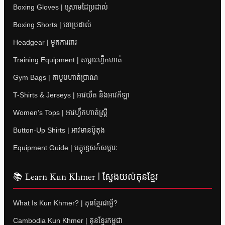
Boxing Gloves | ស្រោមដៃប្រដាល់
Boxing Shorts | ខោប្រដាល់
Headgear | មួកការពារ
Training Equipment | សម្ភារៈហ្វឹកហាត់
Gym Bags | កាបូបហាត់ប្រាណ
T-Shirts & Jerseys | អាវយឺត និងអាវកីឡា
Women’s Tops | អាវហ្វឹកហាត់ស្ត្រី
Button-Up Shirts | អាវមានប៊ូតុង
Equipment Guide | មគ្គុទ្ទេសក៍សម្ភារៈ
📚 Learn Kun Khmer | ស្វែងយល់គុនខ្មែរ
What Is Kun Khmer? | គុនខ្មែរជាអ្វី?
Cambodia Kun Khmer | គុនខ្មែរកម្ពុជា