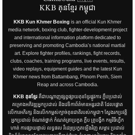
KKB គុនខ្មែរ កម្ពុជា
KKB Kun Khmer Boxing
is an official Kun Khmer
media network, boxing club, fighter-development project
and international information platform dedicated to
preserving and promoting Cambodia’s national martial
art. Explore fighter profiles, rankings, fight records,
clubs, coaches, training programs, live events, results,
video replays, equipment guides and the latest Kun
Khmer news from Battambang, Phnom Penh, Siem
Reap and across Cambodia.
KKB គុនខ្មែរ
គឺជាបណ្តាញផ្សព្វផ្សាយគុនខ្មែរផ្លូវការ ក្លឹបប្រដាល់
គម្រោងអភិវឌ្ឍអ្នកប្រដាល់ និងវេទិកាព័ត៌មានអន្តរជាតិ ដែលផ្តោត
លើការអភិរក្ស និងលើកកម្ពស់ក្បាច់គុនជាតិរបស់កម្ពុជា។ ស្វែងរកប្រវត្តិ
អ្នកប្រដាល់ ចំណាត់ថ្នាក់ កំណត់ត្រាប្រកួត ក្លឹប គ្រូបង្វឹក កម្មវិធីហ្វឹក
ហាត់ ការផ្សាយផ្ទាល់ លទ្ធផល វីដេអូប្រកួតឡើងវិញ សម្ភារៈប្រដាល់