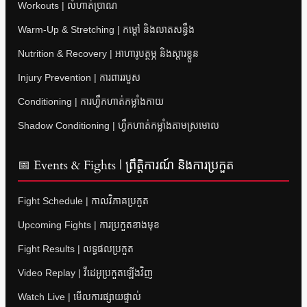
Workouts | លំហាត់ប្រាណ
Warm-Up & Stretching | កម្តៅ និងលាតសន្ធឹង
Nutrition & Recovery | អាហារូបត្ថម្ភ និងស្តារខ្លួន
Injury Prevention | ការពាររបួស
Conditioning | ការហ្វឹកហាត់កម្លាំងកាយ
Shadow Conditioning | ហ្វឹកហាត់កម្លាំងតាមស្រមោល
📅 Events & Fights | ព្រឹត្តិការណ៍ និងការប្រកួត
Fight Schedule | កាលវិភាគប្រកួត
Upcoming Fights | ការប្រកួតខាងមុខ
Fight Results | លទ្ធផលប្រកួត
Video Replay | វីដេអូប្រកួតឡើងវិញ
Watch Live | មើលការផ្សាយផ្ទាល់