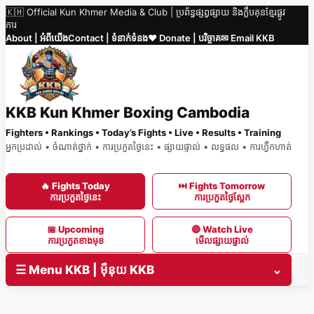
🇰🇭 Official Kun Khmer Media & Club | ប្រព័ន្ធផ្សព្វផ្សាយ និងក្លឹបគុនខ្មែរផ្លូវ
Skip
ការ
to
About | អំពីយើង
Contact | ទំនាក់ទំនង
❤️ Donate | បរិច្ចាគ
✉ Email KKB
content
KKB Kun Khmer Boxing Cambodia
Fighters • Rankings • Today’s Fights • Live • Results • Training
អ្នកប្រដាល់ • ចំណាត់ថ្នាក់ • ការប្រកួតថ្ងៃនេះ • ផ្សាយផ្ទាល់ • លទ្ធផល • ការហ្វឹកហាត់
🔥 Fights Today
⏭ Fights Tomorrow
ការប្រកួតថ្ងៃនេះ
ការប្រកួតថ្ងៃស្អែក
📅 Upcoming
🔴 Watch Live
ការប្រកួតខាងមុខ
មើលផ្សាយផ្ទាល់
☰ Menu KKB | ម៉ឺនុយ KKB
⌄