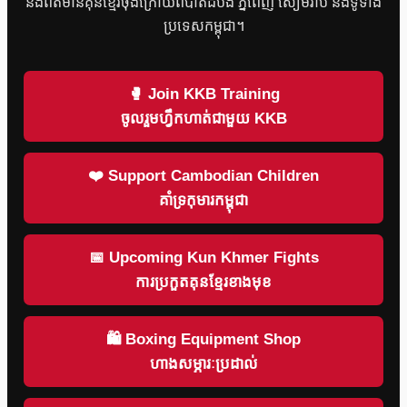
និងព័ត៌មានគុនខ្មែរចុងក្រោយពីបាត់ដំបង ភ្នំពេញ សៀមរាប និងទូទាំង
ប្រទេសកម្ពុជា។
🥊 Join KKB Training
ចូលរួមហ្វឹកហាត់ជាមួយ KKB
❤️ Support Cambodian Children
គាំទ្រកុមារកម្ពុជា
📅 Upcoming Kun Khmer Fights
ការប្រកួតគុនខ្មែរខាងមុខ
🛍 Boxing Equipment Shop
ហាងសម្ភារៈប្រដាល់