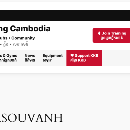
ng Cambodia
🥊 Join Training
 Clubs • Community
ចូលរួមហ្វឹកហាត់
ត់ • ក្លឹប • សហគមន៍
s & Gyms
News
Equipment
❤️ Support KKB
និងកន្លែងហាត់
ព័ត៌មាន
សម្ភារៈ
គាំទ្រ KKB
RSOUVANH