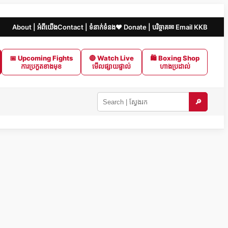
About | អំពីយើង
Contact | ទំនាក់ទំនង
❤️ Donate | បរិច្ចាគ
✉ Email KKB
📅 Upcoming Fights
🔴 Watch Live
🛍 Boxing Shop
ការប្រកួតខាងមុខ
មើលផ្សាយផ្ទាល់
ហាងប្រដាល់
🔎
Search
KKB
|
ស្វែងរក
ក្នុង
KKB