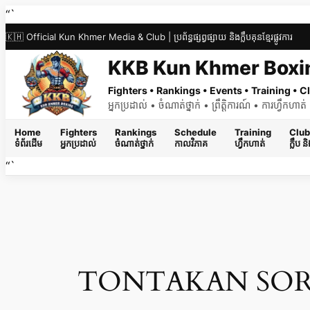
Skip
“`
to
🇰🇭 Official Kun Khmer Media & Club | ប្រព័ន្ធផ្សព្វផ្សាយ និងក្លឹបគុនខ្មែរផ្លូវការ
content
KKB Kun Khmer Boxi
Fighters • Rankings • Events • Training •
អ្នកប្រដាល់ • ចំណាត់ថ្នាក់ • ព្រឹត្តិការណ៍ • ការហ្វឹកហា
Home
Fighters
Rankings
Schedule
Training
Club
ទំព័រដើម
អ្នកប្រដាល់
ចំណាត់ថ្នាក់
កាលវិភាគ
ហ្វឹកហាត់
ក្លឹប 
“`
TONTAKAN SO