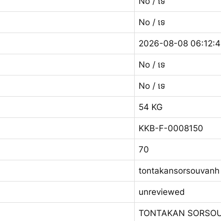
No / ទេ
No / ទេ
2026-08-08 06:12:
No / ទេ
No / ទេ
54 KG
KKB-F-0008150
70
tontakansorsouvanh
unreviewed
TONTAKAN SORSO