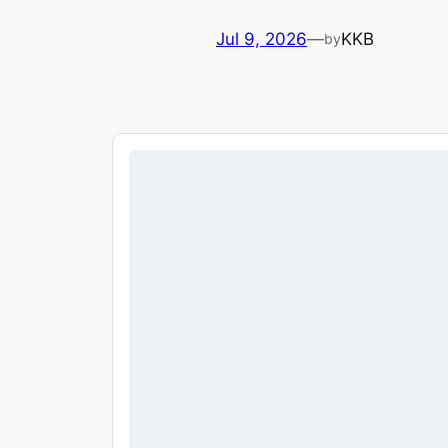
Jul 9, 2026
—
KKB
by