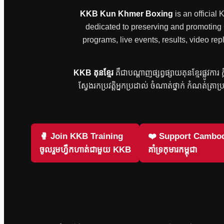
KKB Kun Khmer Boxing
is an official
dedicated to preserving and promoting Ca
programs, live events, results, video
KKB គុនខ្មែរ
គឺជាបណ្តាញផ្សព្វផ្សាយគុនខ្មែរផ្លូវកា
ស្វែងរកប្រវត្តិអ្នកប្រដាល់ ចំណាត់ថ្នាក់ កំណត់ត្រាប
🥊 Join KKB Training
❤️ Support Cambod
ចូលរួមហ្វឹកហាត់ជាមួយ KKB
គាំទ្រកុមារកម្ពុជា