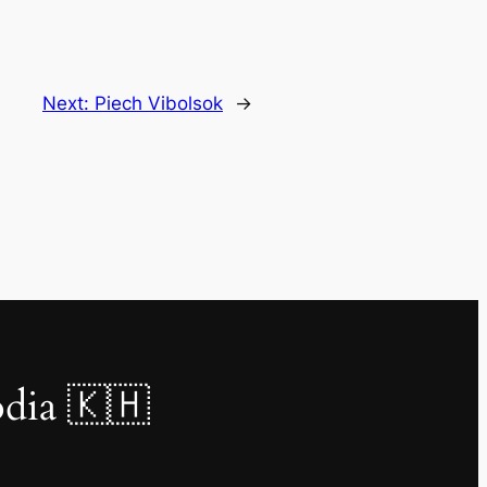
Next:
Piech Vibolsok
→
dia 🇰🇭