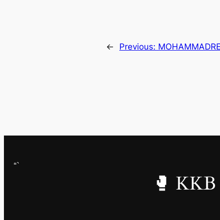
←
Previous:
MOHAMMADRE
“`
🥊 KKB 