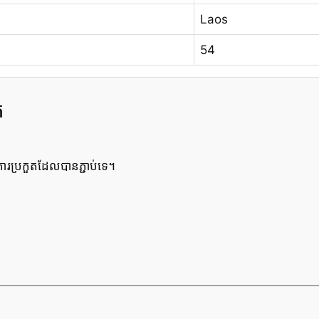
Laos
54
ត
រប្រកួតដែលបានភ្ជាប់ទេ។