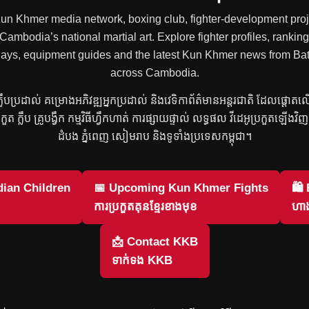
 Kun Khmer media network, boxing club, fighter-development proje
mbodia’s national martial art. Explore fighter profiles, rankings
 replays, equipment guides and the latest Kun Khmer news from
across Cambodia.
រ ក្លឹបប្រដាល់ គម្រោងអភិវឌ្ឍអ្នកប្រដាល់ និងវេទិកាព័ត៌មានអន្តរជាតិ ដែលផ្តោត
្រកួត ក្លឹប គ្រូបង្វឹក កម្មវិធីហ្វឹកហាត់ ការផ្សាយផ្ទាល់ លទ្ធផល វីដេអូប្រកួតឡើង
ដំបង ភ្នំពេញ សៀមរាប និងទូទាំងប្រទេសកម្ពុជា។
ian Children
📅 Upcoming Kun Khmer Fights
🛍
ការប្រកួតគុនខ្មែរខាងមុខ
ហាង
📩 Contact KKB
ទាក់ទង KKB