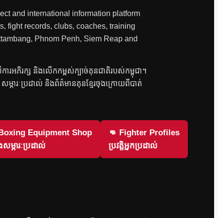
ct and international information platform
, fight records, clubs, coaches, training
 Battambang, Phnom Penh, Siem Reap and
លើការអភិរក្ស និងលើកកម្ពស់ក្បាច់គុនជាតិរបស់កម្ពុជា។
វិញ សម្ភារៈប្រដាល់ និងព័ត៌មានគុនខ្មែរចុងក្រោយពីបាត់
 Boxing Equipment Shop
👊 Fighter Profiles
សម្ភារៈប្រដាល់
ប្រវត្តិអ្នកប្រដាល់