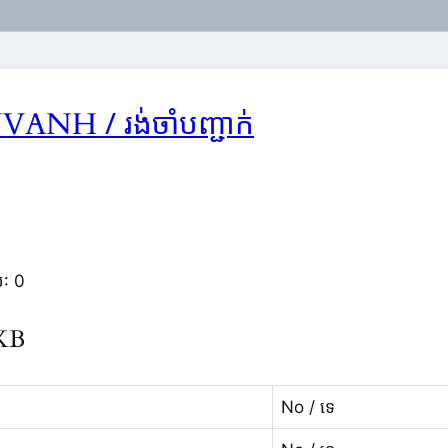
/ រង់ចាំបញ្ជាក់
UVANH
់: 0
KKB
No / ទេ