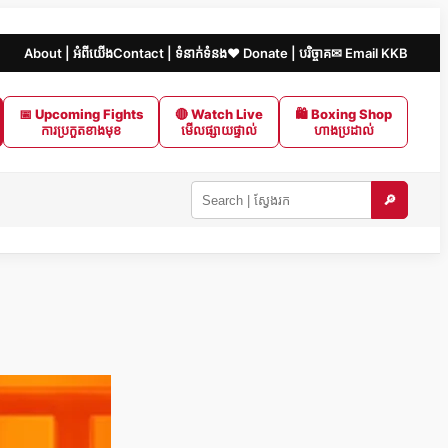
About | អំពីយើង
Contact | ទំនាក់ទំនង
❤️ Donate | បរិច្ចាគ
✉ Email KKB
📅 Upcoming Fights
🔴 Watch Live
🛍 Boxing Shop
ការប្រកួតខាងមុខ
មើលផ្សាយផ្ទាល់
ហាងប្រដាល់
🔎
Search
KKB
|
ស្វែងរក
ក្នុង
KKB