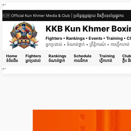
Skip
“`
to
🇰🇭 Official Kun Khmer Media & Club | ប្រព័ន្ធផ្សព្វផ្សាយ និងក្លឹបគុនខ្មែរផ្លូវការ
content
KKB Kun Khmer Boxi
Fighters • Rankings • Events • Training •
អ្នកប្រដាល់ • ចំណាត់ថ្នាក់ • ព្រឹត្តិការណ៍ • ការហ្វឹកហា
Home
Fighters
Rankings
Schedule
Training
Club
ទំព័រដើម
អ្នកប្រដាល់
ចំណាត់ថ្នាក់
កាលវិភាគ
ហ្វឹកហាត់
ក្លឹប 
“`