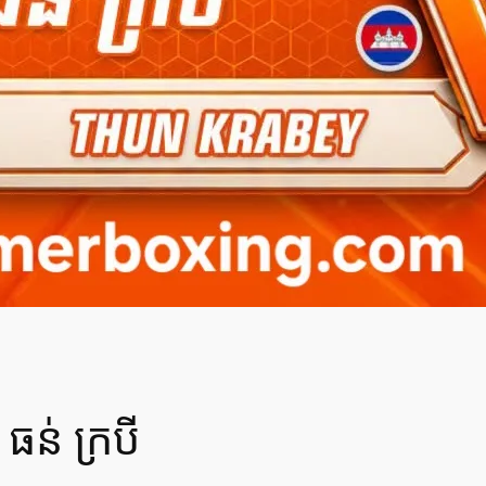
 ធន់ ក្របី