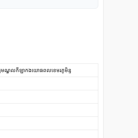
ឈមណ្ឌលកីឡាកងយោធពលខេមរភូមិន្ទ