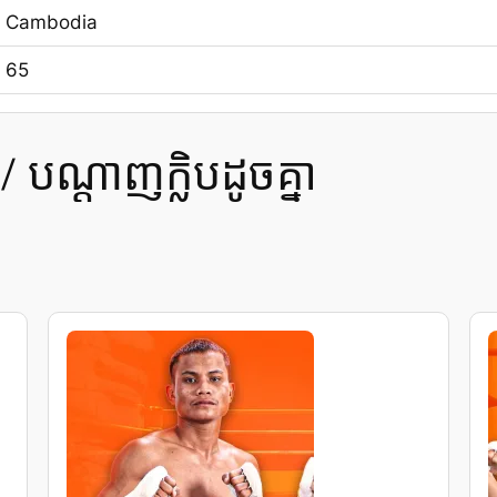
Cambodia
65
បណ្ដាញក្លិបដូចគ្នា