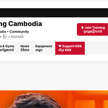
ng Cambodia
🥊 Join Training
 Clubs • Community
ចូលរួមហ្វឹកហាត់
ត់ • ក្លឹប • សហគមន៍
s & Gyms
News
Equipment
❤️ Support KKB
និងកន្លែងហាត់
ព័ត៌មាន
សម្ភារៈ
គាំទ្រ KKB