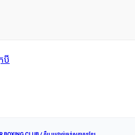
្របី
/ ក្លឹប ប្រដាល់ធន់សុភាគុនខ្មែរ
R BOXING CLUB