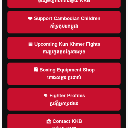
ចូលរួមហ្វឹកហាត់ជាមួយ KKB
❤️ Support Cambodian Children
គាំទ្រកុមារកម្ពុជា
📅 Upcoming Kun Khmer Fights
ការប្រកួតគុនខ្មែរខាងមុខ
🛍 Boxing Equipment Shop
ហាងសម្ភារៈប្រដាល់
👊 Fighter Profiles
ប្រវត្តិអ្នកប្រដាល់
📩 Contact KKB