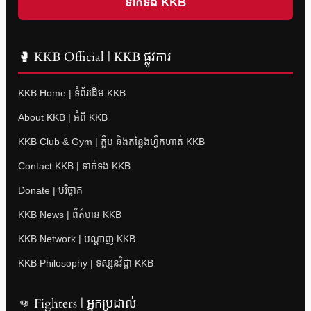
ទាក់ទង KKB
🥊 KKB Official | KKB ផ្លូវការ
KKB Home | ទំព័រដើម KKB
About KKB | អំពី KKB
KKB Club & Gym | ក្លឹប និងកន្លែងហ្វឹកហាត់ KKB
Contact KKB | ទាក់ទង KKB
Donate | បរិច្ចាគ
KKB News | ព័ត៌មាន KKB
KKB Network | បណ្តាញ KKB
KKB Philosophy | ទស្សនវិជ្ជា KKB
👊 Fighters | អ្នកប្រដាល់