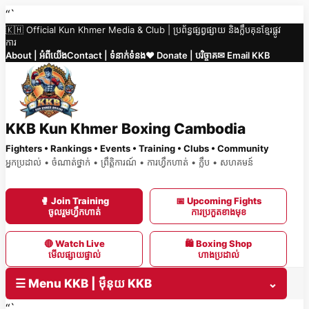
Skip
“`
🇰🇭 Official Kun Khmer Media & Club | ប្រព័ន្ធផ្សព្វផ្សាយ និងក្លឹបគុនខ្មែរផ្លូវ
to
ការ
content
About | អំពីយើង
Contact | ទំនាក់ទំនង
❤️ Donate | បរិច្ចាគ
✉ Email KKB
KKB Kun Khmer Boxing Cambodia
Fighters • Rankings • Events • Training • Clubs • Community
អ្នកប្រដាល់ • ចំណាត់ថ្នាក់ • ព្រឹត្តិការណ៍ • ការហ្វឹកហាត់ • ក្លឹប • សហគមន៍
🥊 Join Training
📅 Upcoming Fights
ចូលរួមហ្វឹកហាត់
ការប្រកួតខាងមុខ
🔴 Watch Live
🛍 Boxing Shop
មើលផ្សាយផ្ទាល់
ហាងប្រដាល់
☰ Menu KKB | ម៉ឺនុយ KKB
⌄
“`