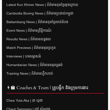
Latest Kun Khmer News | ព័ត៌មានគុនខ្មែរចុងក្រោយ
Cambodia Boxing News | ព័ត៌មានប្រដាល់កម្ពុជា
Battambang News | ព័ត៌មានគុនខ្មែរបាត់ដំបង
Event News | ព័ត៌មានព្រឹត្តិការណ៍
Results News | ព័ត៌មានលទ្ធផល
Match Previews | ព័ត៌មានមុនប្រកួត
Interviews | បទសម្ភាសន៍
Humanitarian News | ព័ត៌មានមនុស្សធម៌
Training News | ព័ត៌មានហ្វឹកហាត់
👨‍🏫 Coaches & Team | គ្រូបង្វឹក និងក្រុមការងារ
Chea Yuta Aka | ជា យុថា
Chaut Samnang | ចៅ សំណាង