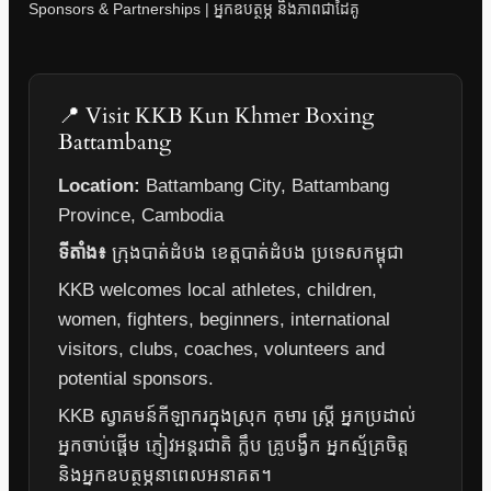
Sponsors & Partnerships | អ្នកឧបត្ថម្ភ និងភាពជាដៃគូ
📍 Visit KKB Kun Khmer Boxing
Battambang
Location:
Battambang City, Battambang
Province, Cambodia
ទីតាំង៖
ក្រុងបាត់ដំបង ខេត្តបាត់ដំបង ប្រទេសកម្ពុជា
KKB welcomes local athletes, children,
women, fighters, beginners, international
visitors, clubs, coaches, volunteers and
potential sponsors.
KKB ស្វាគមន៍កីឡាករក្នុងស្រុក កុមារ ស្ត្រី អ្នកប្រដាល់
អ្នកចាប់ផ្តើម ភ្ញៀវអន្តរជាតិ ក្លឹប គ្រូបង្វឹក អ្នកស្ម័គ្រចិត្ត
និងអ្នកឧបត្ថម្ភនាពេលអនាគត។