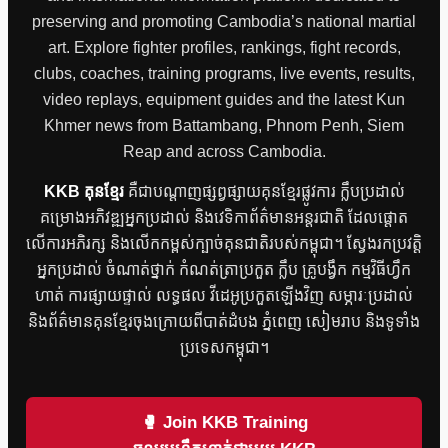
preserving and promoting Cambodia’s national martial
art. Explore fighter profiles, rankings, fight records,
clubs, coaches, training programs, live events, results,
video replays, equipment guides and the latest Kun
Khmer news from Battambang, Phnom Penh, Siem
Reap and across Cambodia.
KKB គុនខ្មែរ
គឺជាបណ្តាញផ្សព្វផ្សាយគុនខ្មែរផ្លូវការ ក្លឹបប្រដាល់
គម្រោងអភិវឌ្ឍអ្នកប្រដាល់ និងវេទិកាព័ត៌មានអន្តរជាតិ ដែលផ្តោត
លើការអភិរក្ស និងលើកកម្ពស់ក្បាច់គុនជាតិរបស់កម្ពុជា។ ស្វែងរកប្រវត្តិ
អ្នកប្រដាល់ ចំណាត់ថ្នាក់ កំណត់ត្រាប្រកួត ក្លឹប គ្រូបង្វឹក កម្មវិធីហ្វឹក
ហាត់ ការផ្សាយផ្ទាល់ លទ្ធផល វីដេអូប្រកួតឡើងវិញ សម្ភារៈប្រដាល់
និងព័ត៌មានគុនខ្មែរចុងក្រោយពីបាត់ដំបង ភ្នំពេញ សៀមរាប និងទូទាំង
ប្រទេសកម្ពុជា។
🥊 Join KKB Training