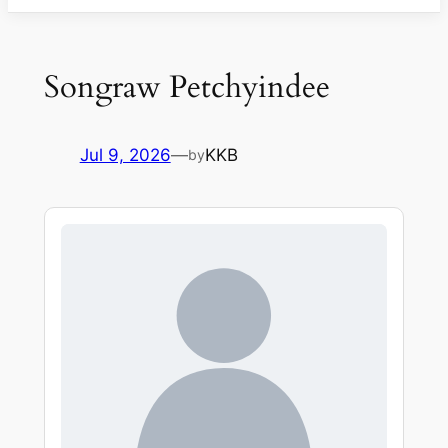
Songraw Petchyindee
Jul 9, 2026
—
KKB
by