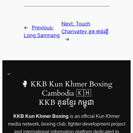
Next:
Touch
←
Previous:
Chanvatey តូច ចាន់វត្តី
Long Samnang
→
“`
🥊 KKB Kun Khmer Boxing
Cambodia 🇰🇭
KKB គុនខ្មែរ កម្ពុជា
KKB Kun Khmer Boxing
is an official Kun Khmer
media network, boxing club, fighter-development project
and international information platform dedicated to