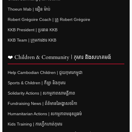
Thoeun Mab | ធឿន ម៉ាប់
Robert Grégoire Coach | គ្រូ Robert Grégoire
KKB President | ប្រធាន KKB
KKB Team | ក្រុមការងារ KKB
❤️ Children & Community | កុមារ និងសហគមន៍
Help Cambodian Children | ជួយកុមារកម្ពុជា
Sports & Children | កីឡា និងកុមារ
Solidarity Actions | សកម្មភាពសាមគ្គីភាព
Fundraising News | ព័ត៌មានរៃអង្គាសថវិកា
Humanitarian Actions | សកម្មភាពមនុស្សធម៌
Kids Training | ការហ្វឹកហាត់កុមារ