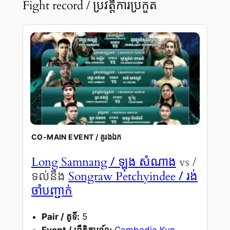
Fight record / ប្រវត្តិការប្រកួត
CO-MAIN EVENT / គូរងឯក
/ ឡុង សំណាង
Long Samnang
vs /
/ រង់
ទល់នឹង
Songraw Petchyindee
ចាំបញ្ជាក់
Pair / គូទី:
5
Event / ព្រឹត្តិការណ៍:
Cambodia Kun