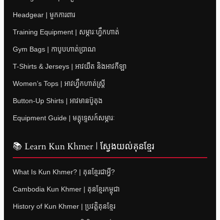
Headgear | មួកការពារ
Training Equipment | សម្ភារៈហ្វឹកហាត់
Gym Bags | កាបូបហាត់ប្រាណ
T-Shirts & Jerseys | អាវយឺត និងអាវកីឡា
Women’s Tops | អាវហ្វឹកហាត់ស្ត្រី
Button-Up Shirts | អាវមានប៊ូតុង
Equipment Guide | មគ្គុទ្ទេសក៍សម្ភារៈ
📚 Learn Kun Khmer | ស្វែងយល់គុនខ្មែរ
What Is Kun Khmer? | គុនខ្មែរជាអ្វី?
Cambodia Kun Khmer | គុនខ្មែរកម្ពុជា
History of Kun Khmer | ប្រវត្តិគុនខ្មែរ