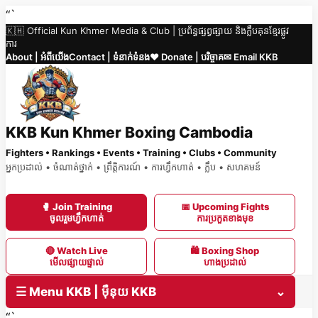
Skip
“`
🇰🇭 Official Kun Khmer Media & Club | ប្រព័ន្ធផ្សព្វផ្សាយ និងក្លឹបគុនខ្មែរផ្លូវ
to
ការ
content
About | អំពីយើង
Contact | ទំនាក់ទំនង
❤️ Donate | បរិច្ចាគ
✉ Email KKB
KKB Kun Khmer Boxing Cambodia
Fighters • Rankings • Events • Training • Clubs • Community
អ្នកប្រដាល់ • ចំណាត់ថ្នាក់ • ព្រឹត្តិការណ៍ • ការហ្វឹកហាត់ • ក្លឹប • សហគមន៍
🥊 Join Training
📅 Upcoming Fights
ចូលរួមហ្វឹកហាត់
ការប្រកួតខាងមុខ
🔴 Watch Live
🛍 Boxing Shop
មើលផ្សាយផ្ទាល់
ហាងប្រដាល់
☰ Menu KKB | ម៉ឺនុយ KKB
⌄
“`