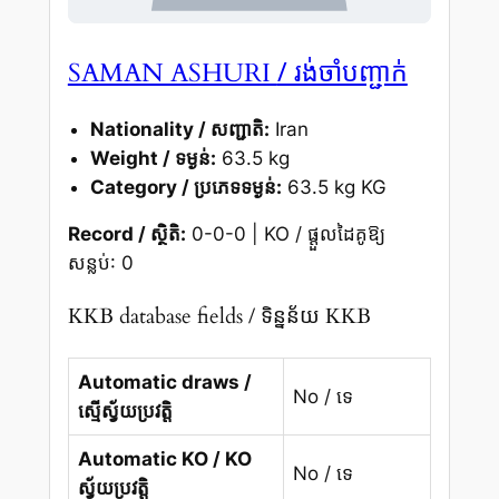
/ រង់ចាំបញ្ជាក់
SAMAN ASHURI
Nationality / សញ្ជាតិ:
Iran
Weight / ទម្ងន់:
63.5 kg
Category / ប្រភេទទម្ងន់:
63.5 kg KG
Record / ស្ថិតិ:
0-0-0 | KO / ផ្តួលដៃគូឱ្យ
សន្លប់: 0
KKB database fields / ទិន្នន័យ KKB
Automatic draws /
No / ទេ
ស្មើស្វ័យប្រវត្តិ
Automatic KO / KO
No / ទេ
ស្វ័យប្រវត្តិ