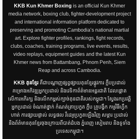
KKB Kun Khmer Boxing
is an official Kun Khmer
media network, boxing club, fighter-development project
and international information platform dedicated to
preserving and promoting Cambodia’s national martial
art. Explore fighter profiles, rankings, fight records,
clubs, coaches, training programs, live events, results,
video replays, equipment guides and the latest Kun
Khmer news from Battambang, Phnom Penh, Siem
Reap and across Cambodia.
KKB គុនខ្មែរ
គឺជាបណ្តាញផ្សព្វផ្សាយគុនខ្មែរផ្លូវការ ក្លឹបប្រដាល់
គម្រោងអភិវឌ្ឍអ្នកប្រដាល់ និងវេទិកាព័ត៌មានអន្តរជាតិ ដែលផ្តោត
លើការអភិរក្ស និងលើកកម្ពស់ក្បាច់គុនជាតិរបស់កម្ពុជា។ ស្វែងរកប្រវត្តិ
អ្នកប្រដាល់ ចំណាត់ថ្នាក់ កំណត់ត្រាប្រកួត ក្លឹប គ្រូបង្វឹក កម្មវិធីហ្វឹក
ហាត់ ការផ្សាយផ្ទាល់ លទ្ធផល វីដេអូប្រកួតឡើងវិញ សម្ភារៈប្រដាល់
និងព័ត៌មានគុនខ្មែរចុងក្រោយពីបាត់ដំបង ភ្នំពេញ សៀមរាប និងទូទាំង
ប្រទេសកម្ពុជា។