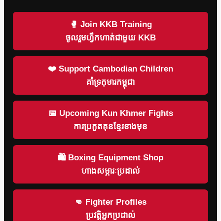
🥊 Join KKB Training
ចូលរួមហ្វឹកហាត់ជាមួយ KKB
❤️ Support Cambodian Children
គាំទ្រកុមារកម្ពុជា
📅 Upcoming Kun Khmer Fights
ការប្រកួតគុនខ្មែរខាងមុខ
🛍 Boxing Equipment Shop
ហាងសម្ភារៈប្រដាល់
👊 Fighter Profiles
ប្រវត្តិអ្នកប្រដាល់