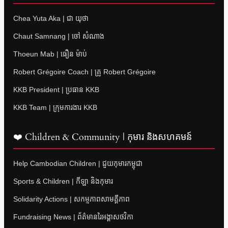
Chea Yuta Aka | ជា យុថា
Chaut Samnang | ចៅ សំណាង
Thoeun Mab | ធឿន ម៉ាប់
Robert Grégoire Coach | គ្រូ Robert Grégoire
KKB President | ប្រធាន KKB
KKB Team | ក្រុមការងារ KKB
❤️ Children & Community | កុមារ និងសហគមន៍
Help Cambodian Children | ជួយកុមារកម្ពុជា
Sports & Children | កីឡា និងកុមារ
Solidarity Actions | សកម្មភាពសាមគ្គីភាព
Fundraising News | ព័ត៌មានរៃអង្គាសថវិកា