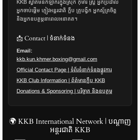
KKB ស្វាគមន៍កីឡាករក្នុងស្រុក កុមារ ស្ត្រី អ្នកប្រដាល់
អ្នកចាប់ផ្តើម ភ្ញៀវអន្តរជាតិ ក្លឹប គ្រូបង្វឹក អ្នកស្ម័គ្រចិត្ត
និងអ្នកឧបត្ថម្ភនាពេលអនាគត។
📩 Contact | ទំនាក់ទំនង
Email:
kkb.kun.khmer.boxing@gmail.com
Official Contact Page | ទំព័រទំនាក់ទំនងផ្លូវការ
KKB Club Information | ព័ត៌មានក្លឹប KKB
Donations & Sponsoring | បរិច្ចាគ និងឧបត្ថម្ភ
🌍 KKB International Network | បណ្តាញ
អន្តរជាតិ KKB