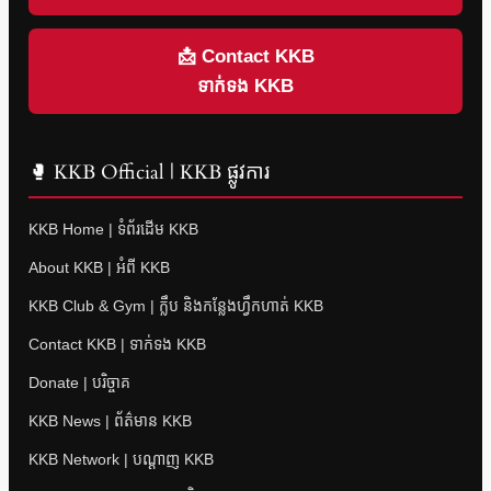
📩 Contact KKB
ទាក់ទង KKB
🥊 KKB Official | KKB ផ្លូវការ
KKB Home | ទំព័រដើម KKB
About KKB | អំពី KKB
KKB Club & Gym | ក្លឹប និងកន្លែងហ្វឹកហាត់ KKB
Contact KKB | ទាក់ទង KKB
Donate | បរិច្ចាគ
KKB News | ព័ត៌មាន KKB
KKB Network | បណ្តាញ KKB