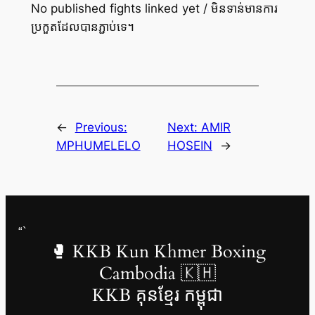
No published fights linked yet / មិនទាន់មានការ
ប្រកួតដែលបានភ្ជាប់ទេ។
←
Previous:
Next:
AMIR
MPHUMELELO
HOSEIN
→
“`
🥊 KKB Kun Khmer Boxing
Cambodia 🇰🇭
KKB គុនខ្មែរ កម្ពុជា