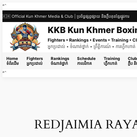
Skip
“`
to
🇰🇭 Official Kun Khmer Media & Club | ប្រព័ន្ធផ្សព្វផ្សាយ និងក្លឹបគុនខ្មែរផ្លូវការ
content
KKB Kun Khmer Boxi
Fighters • Rankings • Events • Training •
អ្នកប្រដាល់ • ចំណាត់ថ្នាក់ • ព្រឹត្តិការណ៍ • ការហ្វឹកហា
Home
Fighters
Rankings
Schedule
Training
Club
ទំព័រដើម
អ្នកប្រដាល់
ចំណាត់ថ្នាក់
កាលវិភាគ
ហ្វឹកហាត់
ក្លឹប 
“`
REDJAIMIA RAY