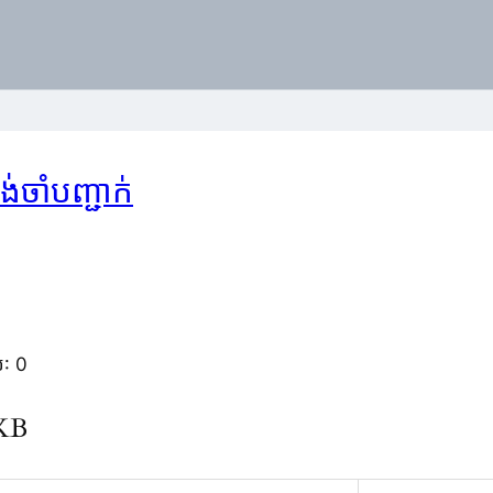
រង់ចាំបញ្ជាក់
់: 0
KKB