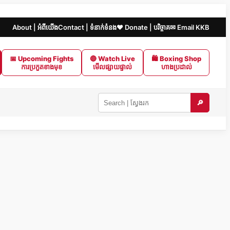
About | អំពីយើង
Contact | ទំនាក់ទំនង
❤️ Donate | បរិច្ចាគ
✉ Email KKB
📅 Upcoming Fights
🔴 Watch Live
🛍 Boxing Shop
ការប្រកួតខាងមុខ
មើលផ្សាយផ្ទាល់
ហាងប្រដាល់
🔎
Search
KKB
|
ស្វែងរក
ក្នុង
KKB