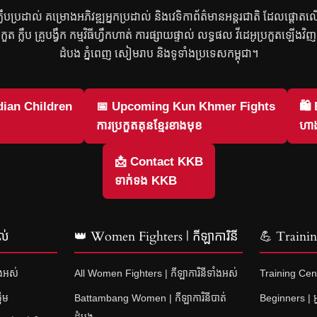
រ ក្លឹបប្រដាល់ គម្រោងអភិវឌ្ឍអ្នកប្រដាល់ និងវេទិកាព័ត៌មានអន្តរជាតិ ដែលផ្តោត
្រកួត ក្លឹប គ្រូបង្វឹក កម្មវិធីហ្វឹកហាត់ ការផ្សាយផ្ទាល់ លទ្ធផល វីដេអូប្រកួតឡើង
ដំបង ភ្នំពេញ សៀមរាប និងទូទាំងប្រទេសកម្ពុជា។
ian Children
📅 Upcoming Kun Khmer Fights
🛍
ការប្រកួតគុនខ្មែរខាងមុខ
ហាង
📩 Contact KKB
ទាក់ទង KKB
ល់
👑 Women Fighters | កីឡាការិនី
💪 Training
ំងអស់
All Women Fighters | កីឡាការិនីទាំងអស់
Training Cent
នើម
Battambang Women | កីឡាការិនីបាត់
Beginners | អ្
ដំបង