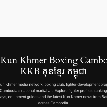
Kun Khmer Boxing Cambo
KKB គុនខ្មែរ កម្ពុជា
 Kun Khmer media network, boxing club, fighter-development proje
mbodia’s national martial art. Explore fighter profiles, rankings
 replays, equipment guides and the latest Kun Khmer news from
across Cambodia.