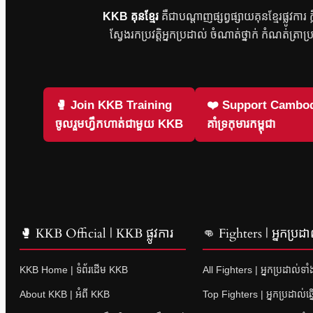
KKB គុនខ្មែរ
គឺជាបណ្តាញផ្សព្វផ្សាយគុនខ្មែរផ្លូវកា
ស្វែងរកប្រវត្តិអ្នកប្រដាល់ ចំណាត់ថ្នាក់ កំណត់ត្រាប
🥊 Join KKB Training
❤️ Support Cambod
ចូលរួមហ្វឹកហាត់ជាមួយ KKB
គាំទ្រកុមារកម្ពុជា
🥊 KKB Official | KKB ផ្លូវការ
👊 Fighters | អ្នកប្រដា
KKB Home | ទំព័រដើម KKB
All Fighters | អ្នកប្រដាល់ទា
About KKB | អំពី KKB
Top Fighters | អ្នកប្រដាល់ឆ្