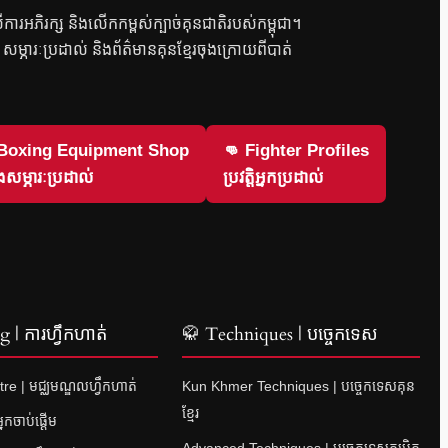
លើការអភិរក្ស និងលើកកម្ពស់ក្បាច់គុនជាតិរបស់កម្ពុជា។
វិញ សម្ភារៈប្រដាល់ និងព័ត៌មានគុនខ្មែរចុងក្រោយពីបាត់
 Boxing Equipment Shop
👊 Fighter Profiles
សម្ភារៈប្រដាល់
ប្រវត្តិអ្នកប្រដាល់
 | ការហ្វឹកហាត់
🥋 Techniques | បច្ចេកទេស
re | មជ្ឈមណ្ឌលហ្វឹកហាត់
Kun Khmer Techniques | បច្ចេកទេសគុន
ខ្មែរ
នកចាប់ផ្តើម
Advanced Techniques | បច្ចេកទេសកម្រិត