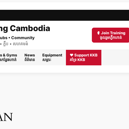
ng Cambodia
🥊 Join Training
 Clubs • Community
ចូលរួមហ្វឹកហាត់
ត់ • ក្លឹប • សហគមន៍
s & Gyms
News
Equipment
❤️ Support KKB
និងកន្លែងហាត់
ព័ត៌មាន
សម្ភារៈ
គាំទ្រ KKB
AN