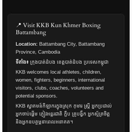
📍 Visit KKB Kun Khmer Boxing
Battambang
Location:
Battambang City, Battambang
Province, Cambodia
ទីតាំង៖
ក្រុងបាត់ដំបង ខេត្តបាត់ដំបង ប្រទេសកម្ពុជា
KKB welcomes local athletes, children,
women, fighters, beginners, international
visitors, clubs, coaches, volunteers and
potential sponsors.
KKB ស្វាគមន៍កីឡាករក្នុងស្រុក កុមារ ស្ត្រី អ្នកប្រដាល់
អ្នកចាប់ផ្តើម ភ្ញៀវអន្តរជាតិ ក្លឹប គ្រូបង្វឹក អ្នកស្ម័គ្រចិត្ត
និងអ្នកឧបត្ថម្ភនាពេលអនាគត។