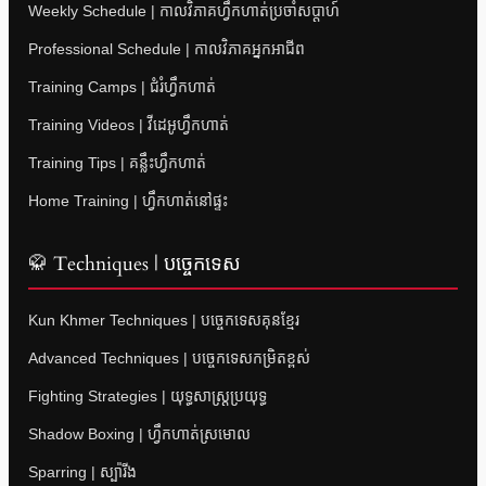
Weekly Schedule | កាលវិភាគហ្វឹកហាត់ប្រចាំសប្តាហ៍
Professional Schedule | កាលវិភាគអ្នកអាជីព
Training Camps | ជំរំហ្វឹកហាត់
Training Videos | វីដេអូហ្វឹកហាត់
Training Tips | គន្លឹះហ្វឹកហាត់
Home Training | ហ្វឹកហាត់នៅផ្ទះ
🥋 Techniques | បច្ចេកទេស
Kun Khmer Techniques | បច្ចេកទេសគុនខ្មែរ
Advanced Techniques | បច្ចេកទេសកម្រិតខ្ពស់
Fighting Strategies | យុទ្ធសាស្ត្រប្រយុទ្ធ
Shadow Boxing | ហ្វឹកហាត់ស្រមោល
Sparring | ស្ប៉ារីង