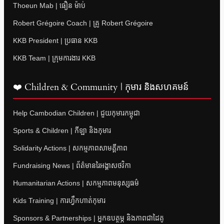
Thoeun Mab | ធឿន ម៉ាប់
Robert Grégoire Coach | គ្រូ Robert Grégoire
KKB President | ប្រធាន KKB
KKB Team | ក្រុមការងារ KKB
❤️ Children & Community | កុមារ និងសហគមន៍
Help Cambodian Children | ជួយកុមារកម្ពុជា
Sports & Children | កីឡា និងកុមារ
Solidarity Actions | សកម្មភាពសាមគ្គីភាព
Fundraising News | ព័ត៌មានរៃអង្គាសថវិកា
Humanitarian Actions | សកម្មភាពមនុស្សធម៌
Kids Training | ការហ្វឹកហាត់កុមារ
Sponsors & Partnerships | អ្នកឧបត្ថម្ភ និងភាពជាដៃគូ