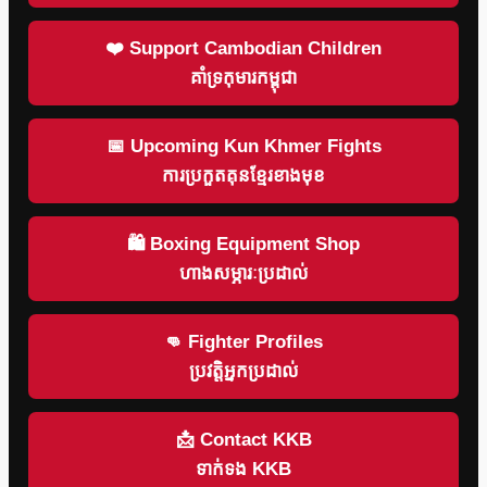
❤️ Support Cambodian Children
គាំទ្រកុមារកម្ពុជា
📅 Upcoming Kun Khmer Fights
ការប្រកួតគុនខ្មែរខាងមុខ
🛍 Boxing Equipment Shop
ហាងសម្ភារៈប្រដាល់
👊 Fighter Profiles
ប្រវត្តិអ្នកប្រដាល់
📩 Contact KKB
ទាក់ទង KKB