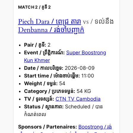
MATCH 2 / គូទី 2
/ ពេជ្រ តារា
Piech Dara
vs / ទល់នឹង
/ រង់ចាំបញ្ជាក់
Denbanna
Pair / គូទី:
2
Event / ព្រឹត្តិការណ៍:
Super Boostrong
Kun Khmer
Date / កាលបរិច្ឆេទ:
2026-08-09
Start time / ម៉ោងចាប់ផ្តើម:
11:00
Weight / ទម្ងន់:
54
Category / ប្រភេទទម្ងន់:
54 KG
TV / ទូរទស្សន៍:
CTN TV Cambodia
Status / ស្ថានភាព:
Scheduled / បាន
កំណត់ពេល
/ រង់
Sponsors / Partenaires:
Boostrong