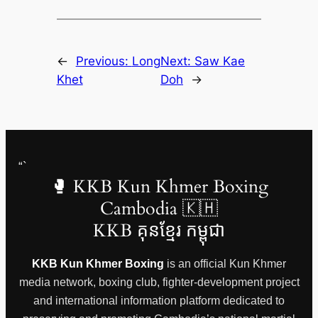
←
Previous:
Long
Next:
Saw Kae
Khet
Doh
→
“`
🥊 KKB Kun Khmer Boxing
Cambodia 🇰🇭
KKB គុនខ្មែរ កម្ពុជា
KKB Kun Khmer Boxing
is an official Kun Khmer
media network, boxing club, fighter-development project
and international information platform dedicated to