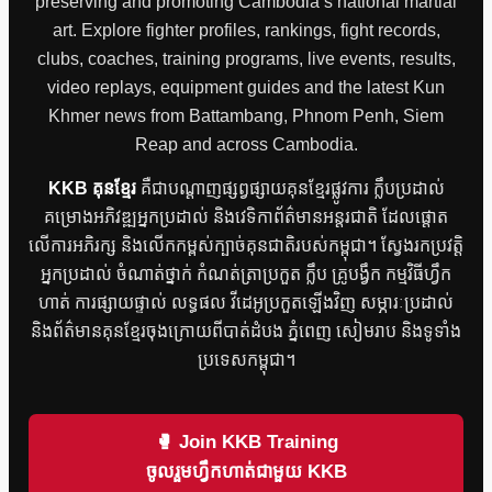
preserving and promoting Cambodia’s national martial
art. Explore fighter profiles, rankings, fight records,
clubs, coaches, training programs, live events, results,
video replays, equipment guides and the latest Kun
Khmer news from Battambang, Phnom Penh, Siem
Reap and across Cambodia.
KKB គុនខ្មែរ
គឺជាបណ្តាញផ្សព្វផ្សាយគុនខ្មែរផ្លូវការ ក្លឹបប្រដាល់
គម្រោងអភិវឌ្ឍអ្នកប្រដាល់ និងវេទិកាព័ត៌មានអន្តរជាតិ ដែលផ្តោត
លើការអភិរក្ស និងលើកកម្ពស់ក្បាច់គុនជាតិរបស់កម្ពុជា។ ស្វែងរកប្រវត្តិ
អ្នកប្រដាល់ ចំណាត់ថ្នាក់ កំណត់ត្រាប្រកួត ក្លឹប គ្រូបង្វឹក កម្មវិធីហ្វឹក
ហាត់ ការផ្សាយផ្ទាល់ លទ្ធផល វីដេអូប្រកួតឡើងវិញ សម្ភារៈប្រដាល់
និងព័ត៌មានគុនខ្មែរចុងក្រោយពីបាត់ដំបង ភ្នំពេញ សៀមរាប និងទូទាំង
ប្រទេសកម្ពុជា។
🥊 Join KKB Training
ចូលរួមហ្វឹកហាត់ជាមួយ KKB