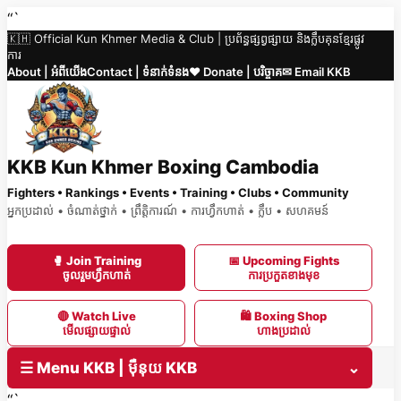
Skip
“`
🇰🇭 Official Kun Khmer Media & Club | ប្រព័ន្ធផ្សព្វផ្សាយ និងក្លឹបគុនខ្មែរផ្លូវ
to
ការ
content
About | អំពីយើង
Contact | ទំនាក់ទំនង
❤️ Donate | បរិច្ចាគ
✉ Email KKB
KKB Kun Khmer Boxing Cambodia
Fighters • Rankings • Events • Training • Clubs • Community
អ្នកប្រដាល់ • ចំណាត់ថ្នាក់ • ព្រឹត្តិការណ៍ • ការហ្វឹកហាត់ • ក្លឹប • សហគមន៍
🥊 Join Training
📅 Upcoming Fights
ចូលរួមហ្វឹកហាត់
ការប្រកួតខាងមុខ
🔴 Watch Live
🛍 Boxing Shop
មើលផ្សាយផ្ទាល់
ហាងប្រដាល់
☰ Menu KKB | ម៉ឺនុយ KKB
⌄
“`