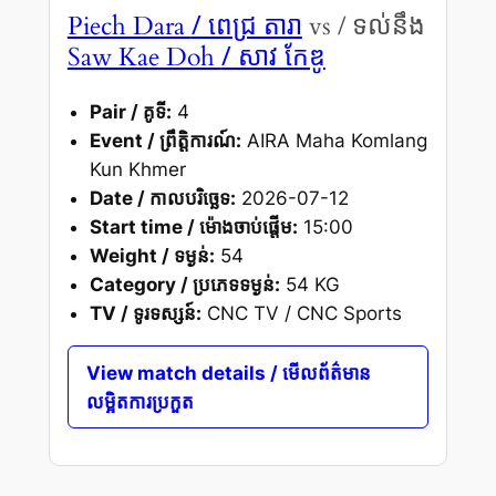
/ ពេជ្រ តារា
Piech Dara
vs / ទល់នឹង
/ សាវ កែឌូ
Saw Kae Doh
Pair / គូទី:
4
Event / ព្រឹត្តិការណ៍:
AIRA Maha Komlang
Kun Khmer
Date / កាលបរិច្ឆេទ:
2026-07-12
Start time / ម៉ោងចាប់ផ្តើម:
15:00
Weight / ទម្ងន់:
54
Category / ប្រភេទទម្ងន់:
54 KG
TV / ទូរទស្សន៍:
CNC TV / CNC Sports
View match details / មើលព័ត៌មាន
លម្អិតការប្រកួត