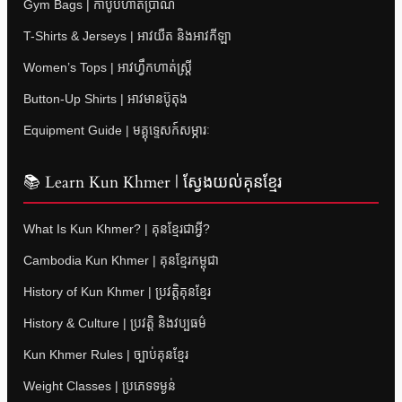
Gym Bags | កាបូបហាត់ប្រាណ
T-Shirts & Jerseys | អាវយឺត និងអាវកីឡា
Women’s Tops | អាវហ្វឹកហាត់ស្ត្រី
Button-Up Shirts | អាវមានប៊ូតុង
Equipment Guide | មគ្គុទ្ទេសក៍សម្ភារៈ
📚 Learn Kun Khmer | ស្វែងយល់គុនខ្មែរ
What Is Kun Khmer? | គុនខ្មែរជាអ្វី?
Cambodia Kun Khmer | គុនខ្មែរកម្ពុជា
History of Kun Khmer | ប្រវត្តិគុនខ្មែរ
History & Culture | ប្រវត្តិ និងវប្បធម៌
Kun Khmer Rules | ច្បាប់គុនខ្មែរ
Weight Classes | ប្រភេទទម្ងន់