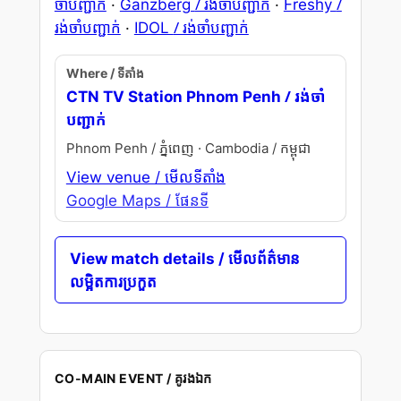
ចាំបញ្ជាក់
/ រង់ចាំបញ្ជាក់
/
·
Ganzberg
·
Freshy
រង់ចាំបញ្ជាក់
/ រង់ចាំបញ្ជាក់
·
IDOL
Where / ទីតាំង
/ រង់ចាំ
CTN TV Station Phnom Penh
បញ្ជាក់
Phnom Penh / ភ្នំពេញ · Cambodia / កម្ពុជា
View venue / មើលទីតាំង
Google Maps / ផែនទី
View match details / មើលព័ត៌មាន
លម្អិតការប្រកួត
CO-MAIN EVENT / គូរងឯក