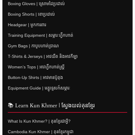
Boxing Gloves | ស្រោមដៃប្រដាល់
Boxing Shorts | ខោប្រដាល់
Headgear | មួកការពារ
Training Equipment | សម្ភារៈហ្វឹកហាត់
Gym Bags | កាបូបហាត់ប្រាណ
T-Shirts & Jerseys | អាវយឺត និងអាវកីឡា
Women’s Tops | អាវហ្វឹកហាត់ស្ត្រី
Button-Up Shirts | អាវមានប៊ូតុង
Equipment Guide | មគ្គុទ្ទេសក៍សម្ភារៈ
📚 Learn Kun Khmer | ស្វែងយល់គុនខ្មែរ
What Is Kun Khmer? | គុនខ្មែរជាអ្វី?
Cambodia Kun Khmer | គុនខ្មែរកម្ពុជា