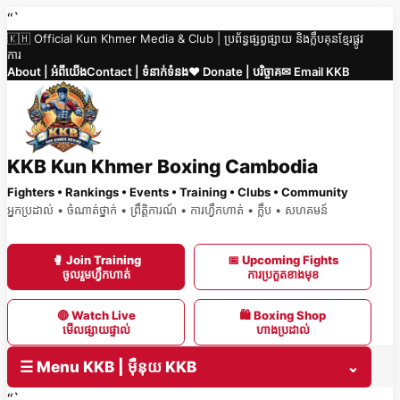
Skip
“`
🇰🇭 Official Kun Khmer Media & Club | ប្រព័ន្ធផ្សព្វផ្សាយ និងក្លឹបគុនខ្មែរផ្លូវ
to
ការ
content
About | អំពីយើង
Contact | ទំនាក់ទំនង
❤️ Donate | បរិច្ចាគ
✉ Email KKB
KKB Kun Khmer Boxing Cambodia
Fighters • Rankings • Events • Training • Clubs • Community
អ្នកប្រដាល់ • ចំណាត់ថ្នាក់ • ព្រឹត្តិការណ៍ • ការហ្វឹកហាត់ • ក្លឹប • សហគមន៍
🥊 Join Training
📅 Upcoming Fights
ចូលរួមហ្វឹកហាត់
ការប្រកួតខាងមុខ
🔴 Watch Live
🛍 Boxing Shop
មើលផ្សាយផ្ទាល់
ហាងប្រដាល់
☰ Menu KKB | ម៉ឺនុយ KKB
⌄
“`