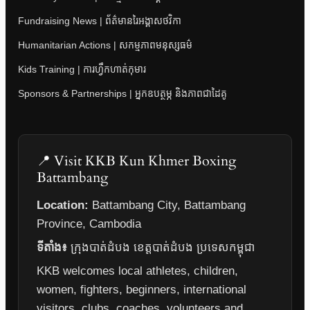
Fundraising News | ព័ត៌មានរៃអង្គាសថវិកា
Humanitarian Actions | សកម្មភាពមនុស្សធម៌
Kids Training | ការហ្វឹកហាត់កុមារ
Sponsors & Partnerships | អ្នកឧបត្ថម្ភ និងភាពជាដៃគូ
📍 Visit KKB Kun Khmer Boxing
Battambang
Location:
Battambang City, Battambang
Province, Cambodia
ទីតាំង៖
ក្រុងបាត់ដំបង ខេត្តបាត់ដំបង ប្រទេសកម្ពុជា
KKB welcomes local athletes, children,
women, fighters, beginners, international
visitors, clubs, coaches, volunteers and