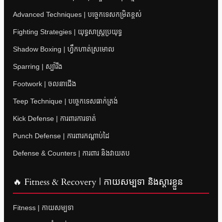
Advanced Techniques | បច្ចេកទេសកម្រិតខ្ពស់
Fighting Strategies | យុទ្ធសាស្ត្រប្រយុទ្ធ
Shadow Boxing | ហ្វឹកហាត់ស្រមោល
Sparring | ស្ប៉ារីង
Footwork | ចលនាជើង
Teep Technique | បច្ចេកទេសធាក់ត្រង់
Kick Defense | ការពារការទាត់
Punch Defense | ការពារកណ្តាប់ដៃ
Defense & Counters | ការពារ និងវាយតប
🔥 Fitness & Recovery | កាយសម្បទា និងស្តារខ្លួន
Fitness | កាយសម្បទា