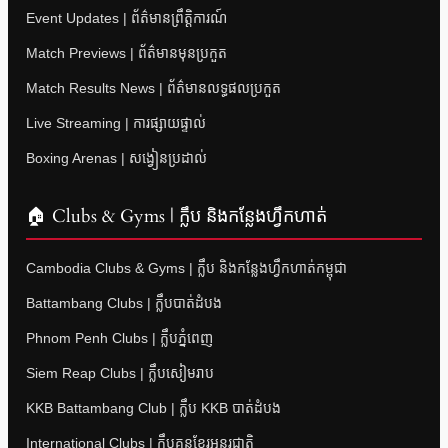
Event Updates | ព័ត៌មានព្រឹត្តិការណ៍
Match Previews | ព័ត៌មានមុនប្រកួត
Match Results News | ព័ត៌មានលទ្ធផលប្រកួត
Live Streaming | ការផ្សាយផ្ទាល់
Boxing Arenas | សង្វៀនប្រដាល់
🏠 Clubs & Gyms | ក្លឹប និងកន្លែងហ្វឹកហាត់
Cambodia Clubs & Gyms | ក្លឹប និងកន្លែងហ្វឹកហាត់កម្ពុជា
Battambang Clubs | ក្លឹបបាត់ដំបង
Phnom Penh Clubs | ក្លឹបភ្នំពេញ
Siem Reap Clubs | ក្លឹបសៀមរាប
KKB Battambang Club | ក្លឹប KKB បាត់ដំបង
International Clubs | ក្លឹបគុនខ្មែរអន្តរជាតិ