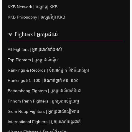
KKB Network | បណ្តាញ KKB
KKB Philosophy | ទស្សនវិជ្ជា KKB
👊 Fighters | អ្នកប្រដាល់
All Fighters | អ្នកប្រដាល់ទាំងអស់
Top Fighters | អ្នកប្រដាល់ឆ្នើម
Rankings & Records | ចំណាត់ថ្នាក់ និងកំណត់ត្រា
Rankings 51–100 | ចំណាត់ថ្នាក់ ៥១–១០០
Battambang Fighters | អ្នកប្រដាល់បាត់ដំបង
Phnom Penh Fighters | អ្នកប្រដាល់ភ្នំពេញ
Siem Reap Fighters | អ្នកប្រដាល់សៀមរាប
International Fighters | អ្នកប្រដាល់អន្តរជាតិ
Women Fighters | កីឡាការិនីគុនខ្មែរ