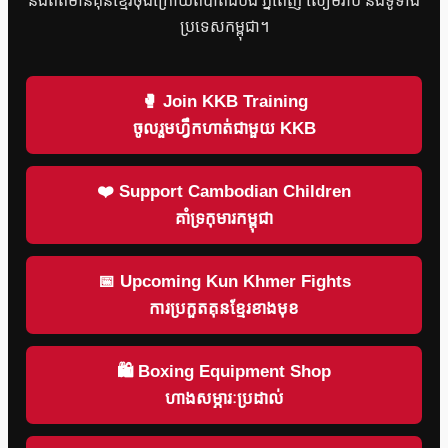
និងព័ត៌មានគុនខ្មែរចុងក្រោយពីបាត់ដំបង ភ្នំពេញ សៀមរាប និងទូទាំង
ប្រទេសកម្ពុជា។
🥊 Join KKB Training
ចូលរួមហ្វឹកហាត់ជាមួយ KKB
❤️ Support Cambodian Children
គាំទ្រកុមារកម្ពុជា
📅 Upcoming Kun Khmer Fights
ការប្រកួតគុនខ្មែរខាងមុខ
🛍 Boxing Equipment Shop
ហាងសម្ភារៈប្រដាល់