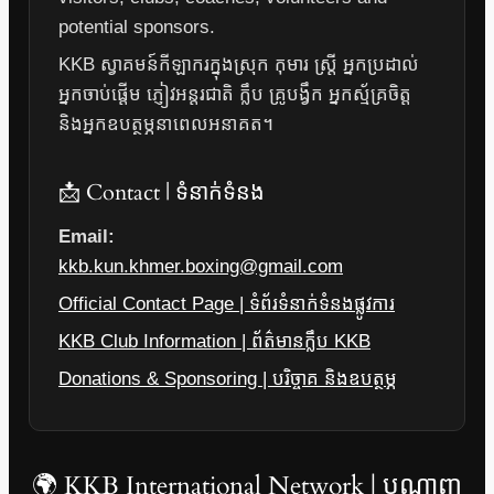
potential sponsors.
KKB ស្វាគមន៍កីឡាករក្នុងស្រុក កុមារ ស្ត្រី អ្នកប្រដាល់
អ្នកចាប់ផ្តើម ភ្ញៀវអន្តរជាតិ ក្លឹប គ្រូបង្វឹក អ្នកស្ម័គ្រចិត្ត
និងអ្នកឧបត្ថម្ភនាពេលអនាគត។
📩 Contact | ទំនាក់ទំនង
Email:
kkb.kun.khmer.boxing@gmail.com
Official Contact Page | ទំព័រទំនាក់ទំនងផ្លូវការ
KKB Club Information | ព័ត៌មានក្លឹប KKB
Donations & Sponsoring | បរិច្ចាគ និងឧបត្ថម្ភ
🌍 KKB International Network | បណ្តាញ