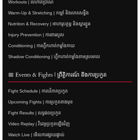
Workouts | លំហាត់ប្រាណ
Warm-Up & Stretching | កម្តៅ និងលាតសន្ធឹង
Nutrition & Recovery | អាហារូបត្ថម្ភ និងស្តារខ្លួន
Injury Prevention | ការពាររបួស
Conditioning | ការហ្វឹកហាត់កម្លាំងកាយ
Shadow Conditioning | ហ្វឹកហាត់កម្លាំងតាមស្រមោល
📅 Events & Fights | ព្រឹត្តិការណ៍ និងការប្រកួត
Fight Schedule | កាលវិភាគប្រកួត
Upcoming Fights | ការប្រកួតខាងមុខ
Fight Results | លទ្ធផលប្រកួត
Video Replay | វីដេអូប្រកួតឡើងវិញ
Watch Live | មើលការផ្សាយផ្ទាល់