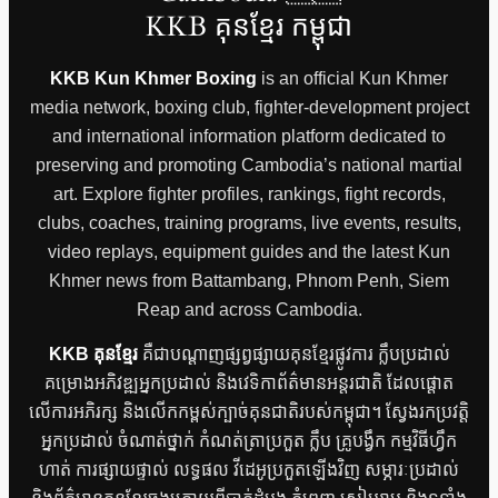
KKB គុនខ្មែរ កម្ពុជា
KKB Kun Khmer Boxing
is an official Kun Khmer
media network, boxing club, fighter-development project
and international information platform dedicated to
preserving and promoting Cambodia’s national martial
art. Explore fighter profiles, rankings, fight records,
clubs, coaches, training programs, live events, results,
video replays, equipment guides and the latest Kun
Khmer news from Battambang, Phnom Penh, Siem
Reap and across Cambodia.
KKB គុនខ្មែរ
គឺជាបណ្តាញផ្សព្វផ្សាយគុនខ្មែរផ្លូវការ ក្លឹបប្រដាល់
គម្រោងអភិវឌ្ឍអ្នកប្រដាល់ និងវេទិកាព័ត៌មានអន្តរជាតិ ដែលផ្តោត
លើការអភិរក្ស និងលើកកម្ពស់ក្បាច់គុនជាតិរបស់កម្ពុជា។ ស្វែងរកប្រវត្តិ
អ្នកប្រដាល់ ចំណាត់ថ្នាក់ កំណត់ត្រាប្រកួត ក្លឹប គ្រូបង្វឹក កម្មវិធីហ្វឹក
ហាត់ ការផ្សាយផ្ទាល់ លទ្ធផល វីដេអូប្រកួតឡើងវិញ សម្ភារៈប្រដាល់