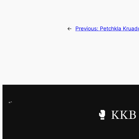
←
Previous:
Petchkla Krua
“`
🥊 KKB 