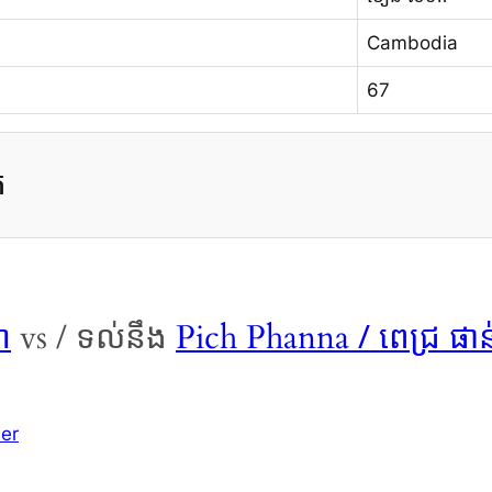
Cambodia
67
ត
ា
/ ពេជ្រ ផ
vs / ទល់នឹង
Pich Phanna
er