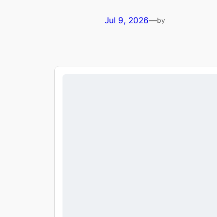
Jul 9, 2026
—
by