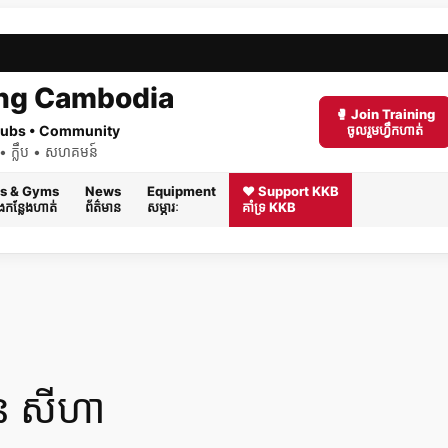
ng Cambodia
🥊 Join Training
 Clubs • Community
ចូលរួមហ្វឹកហាត់
ត់ • ក្លឹប • សហគមន៍
s & Gyms
News
Equipment
❤️ Support KKB
និងកន្លែងហាត់
ព័ត៌មាន
សម្ភារៈ
គាំទ្រ KKB
ន សីហា