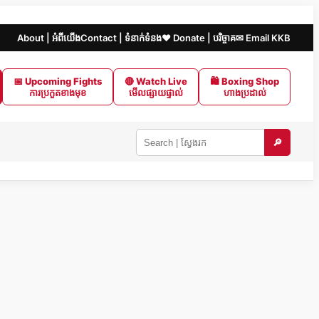
About | អំពីយើង
Contact | ទំនាក់ទំនង
❤️ Donate | បរិច្ចាគ
✉ Email KKB
📅 Upcoming Fights
🔴 Watch Live
🛍 Boxing Shop
ការប្រកួតខាងមុខ
មើលផ្សាយផ្ទាល់
ហាងប្រដាល់
🔎
Search
KKB
|
ស្វែងរក
ក្នុង
KKB