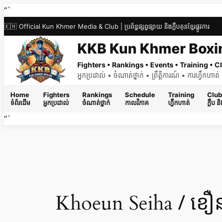
Skip
“`
to
🇰🇭 Official Kun Khmer Media & Club | ប្រព័ន្ធផ្សព្វផ្សាយ និងក្លឹបគុនខ្មែរផ្លូវការ
content
KKB Kun Khmer Boxi
Fighters • Rankings • Events • Training •
អ្នកប្រដាល់ • ចំណាត់ថ្នាក់ • ព្រឹត្តិការណ៍ • ការហ្វឹកហា
Home
Fighters
Rankings
Schedule
Training
Club
ទំព័រដើម
អ្នកប្រដាល់
ចំណាត់ថ្នាក់
កាលវិភាគ
ហ្វឹកហាត់
ក្លឹប 
“`
/ ខឿ
Khoeun Seiha