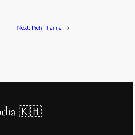
Next:
Pich Phanna
→
dia 🇰🇭