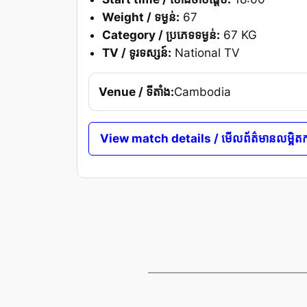
Weight / ទម្ងន់:
67
Category / ប្រភេទទម្ងន់:
67 KG
TV / ទូរទស្សន៍:
National TV
Venue / ទីតាំង:
Cambodia
View match details / មើលព័ត៌មានលម្អិតកា