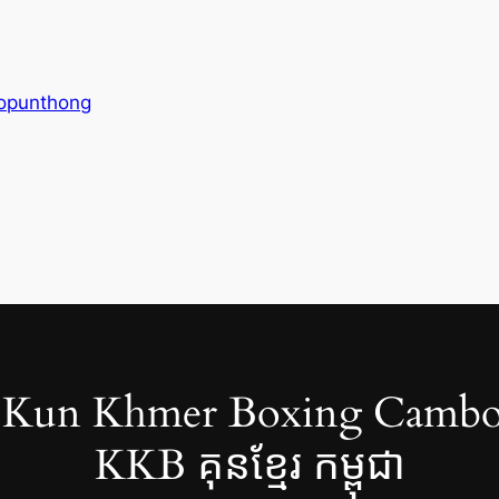
dopunthong
Kun Khmer Boxing Cambo
KKB គុនខ្មែរ កម្ពុជា