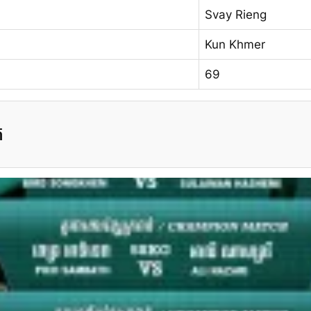
Svay Rieng
Kun Khmer
69
ត