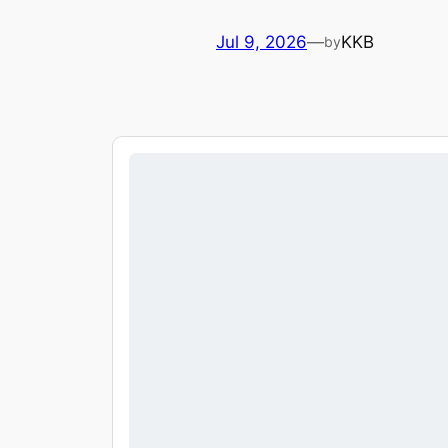
Jul 9, 2026
—
KKB
by