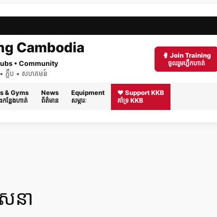
ng Cambodia
🥊 Join Training
 Clubs • Community
ចូលរួមហ្វឹកហាត់
ត់ • ក្លឹប • សហគមន៍
s & Gyms
News
Equipment
❤️ Support KKB
និងកន្លែងហាត់
ព័ត៌មាន
សម្ភារៈ
គាំទ្រ KKB
វាសនា