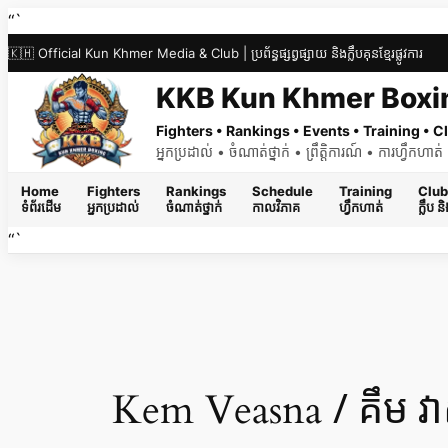
Skip
“`
to
🇰🇭 Official Kun Khmer Media & Club | ប្រព័ន្ធផ្សព្វផ្សាយ និងក្លឹបគុនខ្មែរផ្លូវការ
content
KKB Kun Khmer Boxi
Fighters • Rankings • Events • Training •
អ្នកប្រដាល់ • ចំណាត់ថ្នាក់ • ព្រឹត្តិការណ៍ • ការហ្វឹកហា
Home
Fighters
Rankings
Schedule
Training
Club
ទំព័រដើម
អ្នកប្រដាល់
ចំណាត់ថ្នាក់
កាលវិភាគ
ហ្វឹកហាត់
ក្លឹប 
“`
/ គឹម 
Kem Veasna