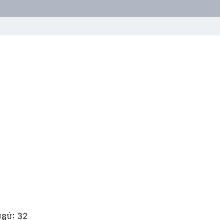
្លប់: 32