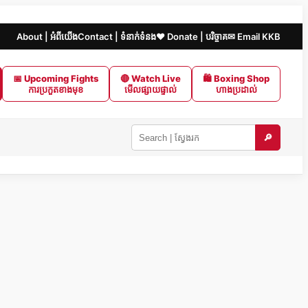
About | អំពីយើង
Contact | ទំនាក់ទំនង
❤️ Donate | បរិច្ចាគ
✉ Email KKB
📅 Upcoming Fights
🔴 Watch Live
🛍 Boxing Shop
ការប្រកួតខាងមុខ
មើលផ្សាយផ្ទាល់
ហាងប្រដាល់
🔎
Search
KKB
|
ស្វែងរក
ក្នុង
KKB