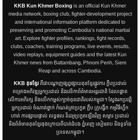
KKB Kun Khmer Boxing
is an official Kun Khmer
media network, boxing club, fighter-development project
and international information platform dedicated to
preserving and promoting Cambodia’s national martial
art. Explore fighter profiles, rankings, fight records,
clubs, coaches, training programs, live events, results,
video replays, equipment guides and the latest Kun
Khmer news from Battambang, Phnom Penh, Siem
Reap and across Cambodia.
KKB គុនខ្មែរ
គឺជាបណ្តាញផ្សព្វផ្សាយគុនខ្មែរផ្លូវការ ក្លឹបប្រដាល់
គម្រោងអភិវឌ្ឍអ្នកប្រដាល់ និងវេទិកាព័ត៌មានអន្តរជាតិ ដែលផ្តោត
លើការអភិរក្ស និងលើកកម្ពស់ក្បាច់គុនជាតិរបស់កម្ពុជា។ ស្វែងរកប្រវត្តិ
អ្នកប្រដាល់ ចំណាត់ថ្នាក់ កំណត់ត្រាប្រកួត ក្លឹប គ្រូបង្វឹក កម្មវិធីហ្វឹក
ហាត់ ការផ្សាយផ្ទាល់ លទ្ធផល វីដេអូប្រកួតឡើងវិញ សម្ភារៈប្រដាល់
និងព័ត៌មានគុនខ្មែរចុងក្រោយពីបាត់ដំបង ភ្នំពេញ សៀមរាប និងទូទាំង
ប្រទេសកម្ពុជា។