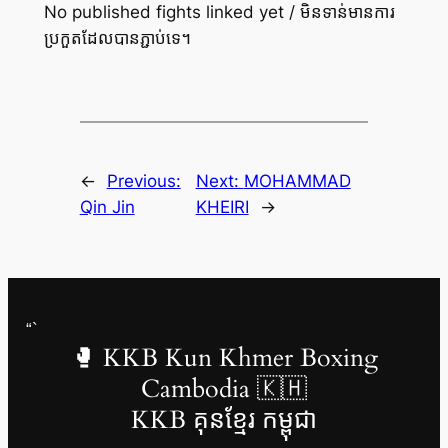
No published fights linked yet / មិនទាន់មានការ
ប្រកួតដែលបានភ្ជាប់ទេ។
←
Previous:
Next:
MOHAMMAD
Qin Jin
KHEIRI
→
“`
🥊 KKB Kun Khmer Boxing
Cambodia 🇰🇭
KKB គុនខ្មែរ កម្ពុជា