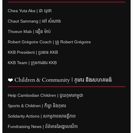
Chea Yuta Aka | ជា យុថា
Chaut Samnang | ចៅ សំណាង
Thoeun Mab | ធឿន ម៉ាប់
Robert Grégoire Coach | គ្រូ Robert Grégoire
KKB President | ប្រធាន KKB
KKB Team | ក្រុមការងារ KKB
❤️ Children & Community | កុមារ និងសហគមន៍
Help Cambodian Children | ជួយកុមារកម្ពុជា
Sports & Children | កីឡា និងកុមារ
Solidarity Actions | សកម្មភាពសាមគ្គីភាព
Fundraising News | ព័ត៌មានរៃអង្គាសថវិកា