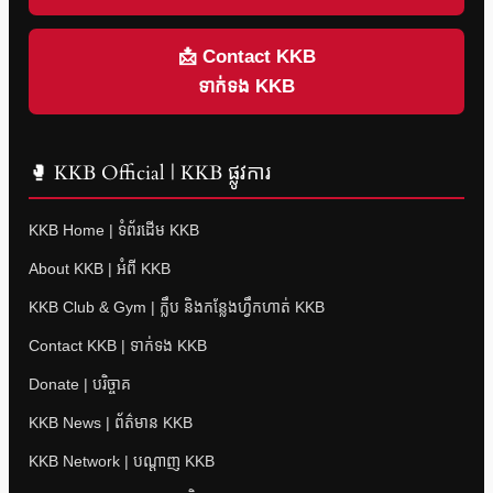
📩 Contact KKB
ទាក់ទង KKB
🥊 KKB Official | KKB ផ្លូវការ
KKB Home | ទំព័រដើម KKB
About KKB | អំពី KKB
KKB Club & Gym | ក្លឹប និងកន្លែងហ្វឹកហាត់ KKB
Contact KKB | ទាក់ទង KKB
Donate | បរិច្ចាគ
KKB News | ព័ត៌មាន KKB
KKB Network | បណ្តាញ KKB