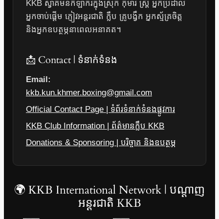
KKB ស្វាគមន៍កីឡាករក្នុងស្រុក កុមារ ស្ត្រី អ្នកប្រដាល់
អ្នកចាប់ផ្តើម ភ្ញៀវអន្តរជាតិ ក្លឹប គ្រូបង្វឹក អ្នកស្ម័គ្រចិត្ត
និងអ្នកឧបត្ថម្ភនាពេលអនាគត។
📩 Contact | ទំនាក់ទំនង
Email:
kkb.kun.khmer.boxing@gmail.com
Official Contact Page | ទំព័រទំនាក់ទំនងផ្លូវការ
KKB Club Information | ព័ត៌មានក្លឹប KKB
Donations & Sponsoring | បរិច្ចាគ និងឧបត្ថម្ភ
🌍 KKB International Network | បណ្តាញ
អន្តរជាតិ KKB