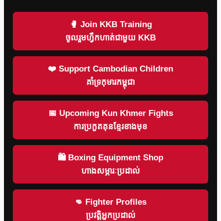
🥊 Join KKB Training
ចូលរួមហ្វឹកហាត់ជាមួយ KKB
❤️ Support Cambodian Children
គាំទ្រកុមារកម្ពុជា
📅 Upcoming Kun Khmer Fights
ការប្រកួតគុនខ្មែរខាងមុខ
🛍 Boxing Equipment Shop
ហាងសម្ភារៈប្រដាល់
👊 Fighter Profiles
ប្រវត្តិអ្នកប្រដាល់