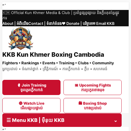
Skip
“`
🇰🇭 Official Kun Khmer Media & Club | ប្រព័ន្ធផ្សព្វផ្សាយ និងក្លឹបគុនខ្មែរផ្លូវ
to
ការ
content
About | អំពីយើង
Contact | ទំនាក់ទំនង
❤️ Donate | បរិច្ចាគ
✉ Email KKB
KKB Kun Khmer Boxing Cambodia
Fighters • Rankings • Events • Training • Clubs • Community
អ្នកប្រដាល់ • ចំណាត់ថ្នាក់ • ព្រឹត្តិការណ៍ • ការហ្វឹកហាត់ • ក្លឹប • សហគមន៍
🥊 Join Training
📅 Upcoming Fights
ចូលរួមហ្វឹកហាត់
ការប្រកួតខាងមុខ
🔴 Watch Live
🛍 Boxing Shop
មើលផ្សាយផ្ទាល់
ហាងប្រដាល់
☰ Menu KKB | ម៉ឺនុយ KKB
⌄
“`