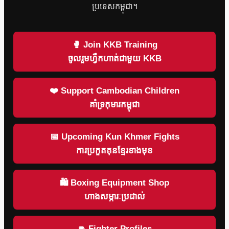
ប្រទេសកម្ពុជា។
🥊 Join KKB Training
ចូលរួមហ្វឹកហាត់ជាមួយ KKB
❤️ Support Cambodian Children
គាំទ្រកុមារកម្ពុជា
📅 Upcoming Kun Khmer Fights
ការប្រកួតគុនខ្មែរខាងមុខ
🛍 Boxing Equipment Shop
ហាងសម្ភារៈប្រដាល់
👊 Fighter Profiles