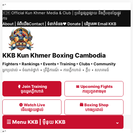
Skip
“`
🇰🇭 Official Kun Khmer Media & Club | ប្រព័ន្ធផ្សព្វផ្សាយ និងក្លឹបគុនខ្មែរផ្លូវ
to
ការ
content
About | អំពីយើង
Contact | ទំនាក់ទំនង
❤️ Donate | បរិច្ចាគ
✉ Email KKB
KKB Kun Khmer Boxing Cambodia
Fighters • Rankings • Events • Training • Clubs • Community
អ្នកប្រដាល់ • ចំណាត់ថ្នាក់ • ព្រឹត្តិការណ៍ • ការហ្វឹកហាត់ • ក្លឹប • សហគមន៍
🥊 Join Training
📅 Upcoming Fights
ចូលរួមហ្វឹកហាត់
ការប្រកួតខាងមុខ
🔴 Watch Live
🛍 Boxing Shop
មើលផ្សាយផ្ទាល់
ហាងប្រដាល់
☰ Menu KKB | ម៉ឺនុយ KKB
⌄
“`