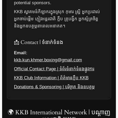
potential sponsors.
KKB ស្វាគមន៍កីឡាករក្នុងស្រុក កុមារ ស្ត្រី អ្នកប្រដាល់
អ្នកចាប់ផ្តើម ភ្ញៀវអន្តរជាតិ ក្លឹប គ្រូបង្វឹក អ្នកស្ម័គ្រចិត្ត
និងអ្នកឧបត្ថម្ភនាពេលអនាគត។
📩 Contact | ទំនាក់ទំនង
Email:
kkb.kun.khmer.boxing@gmail.com
Official Contact Page | ទំព័រទំនាក់ទំនងផ្លូវការ
KKB Club Information | ព័ត៌មានក្លឹប KKB
Donations & Sponsoring | បរិច្ចាគ និងឧបត្ថម្ភ
🌍 KKB International Network | បណ្តាញ