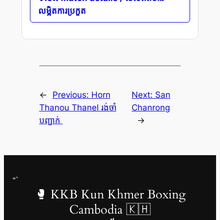
លម្អិតការប្រកួត
←
Previous:
Horn
Next:
San
Thanou Thanel រង់ចាំ
Chanrong
បញ្ជាក់
→
“`
🥊 KKB Kun Khmer Boxing
Cambodia 🇰🇭