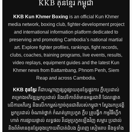
KKB គុនខ្មែរ កម្ពុជា
KKB Kun Khmer Boxing
is an official Kun Khmer
media network, boxing club, fighter-development project
and international information platform dedicated to
preserving and promoting Cambodia’s national martial
art. Explore fighter profiles, rankings, fight records,
clubs, coaches, training programs, live events, results,
video replays, equipment guides and the latest Kun
Khmer news from Battambang, Phnom Penh, Siem
Reap and across Cambodia.
KKB គុនខ្មែរ
គឺជាបណ្តាញផ្សព្វផ្សាយគុនខ្មែរផ្លូវការ ក្លឹបប្រដាល់
គម្រោងអភិវឌ្ឍអ្នកប្រដាល់ និងវេទិកាព័ត៌មានអន្តរជាតិ ដែលផ្តោត
លើការអភិរក្ស និងលើកកម្ពស់ក្បាច់គុនជាតិរបស់កម្ពុជា។ ស្វែងរកប្រវត្តិ
អ្នកប្រដាល់ ចំណាត់ថ្នាក់ កំណត់ត្រាប្រកួត ក្លឹប គ្រូបង្វឹក កម្មវិធីហ្វឹក
ហាត់ ការផ្សាយផ្ទាល់ លទ្ធផល វីដេអូប្រកួតឡើងវិញ សម្ភារៈប្រដាល់
និងព័ត៌មានគុនខ្មែរចុងក្រោយពីបាត់ដំបង ភ្នំពេញ សៀមរាប និងទូទាំង