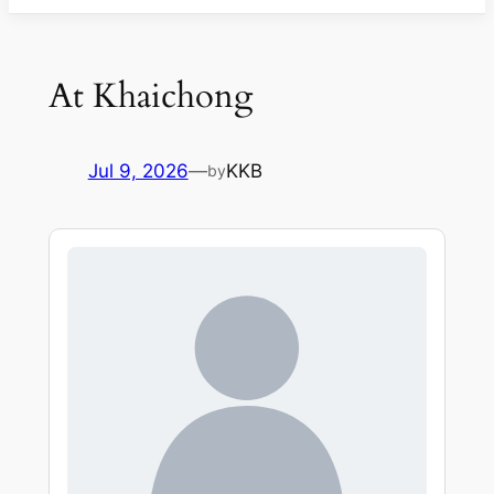
At Khaichong
Jul 9, 2026
—
KKB
by