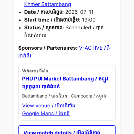
Khmer Battambang
Date / កាលបរិច្ឆេទ:
2026-07-11
Start time / ម៉ោងចាប់ផ្តើម:
19:00
Status / ស្ថានភាព:
Scheduled / បាន
កំណត់ពេល
/ វី-
Sponsors / Partenaires:
V-ACTIVE
អាក់ធីវ
Where / ទីតាំង
/ ឥឡូវ
PHU PUI Market Battambang
ផ្សាភូពុយ បាត់ដំបន់
Battambang / បាត់ដំបង · Cambodia / កម្ពុជា
View venue / មើលទីតាំង
Google Maps / ផែនទី
View match details / មើលព័ត៌មាន