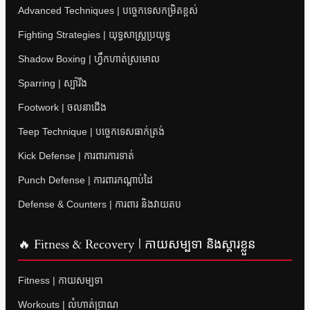
Advanced Techniques | បច្ចេកទេសកម្រិតខ្ពស់
Fighting Strategies | យុទ្ធសាស្ត្រប្រយុទ្ធ
Shadow Boxing | ហ្វឹកហាត់ស្រមោល
Sparring | ស្ប៉ារីង
Footwork | ចលនាជើង
Teep Technique | បច្ចេកទេសធាក់ត្រង់
Kick Defense | ការពារការទាត់
Punch Defense | ការពារកណ្តាប់ដៃ
Defense & Counters | ការពារ និងវាយតប
🔥 Fitness & Recovery | កាយសម្បទា និងស្តារខ្លួន
Fitness | កាយសម្បទា
Workouts | លំហាត់ប្រាណ