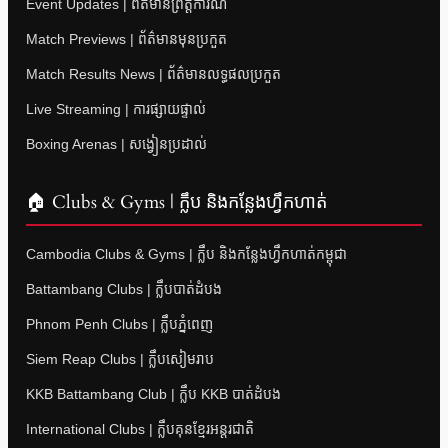
Event Updates | ព័ត៌មានព្រឹត្តិការណ៍
Match Previews | ព័ត៌មានមុនប្រកួត
Match Results News | ព័ត៌មានលទ្ធផលប្រកួត
Live Streaming | ការផ្សាយផ្ទាល់
Boxing Arenas | សង្វៀនប្រដាល់
🏠 Clubs & Gyms | ក្លឹប និងកន្លែងហ្វឹកហាត់
Cambodia Clubs & Gyms | ក្លឹប និងកន្លែងហ្វឹកហាត់កម្ពុជា
Battambang Clubs | ក្លឹបបាត់ដំបង
Phnom Penh Clubs | ក្លឹបភ្នំពេញ
Siem Reap Clubs | ក្លឹបសៀមរាប
KKB Battambang Club | ក្លឹប KKB បាត់ដំបង
International Clubs | ក្លឹបគុនខ្មែរអន្តរជាតិ