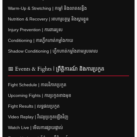
Warm-Up & Stretching | កម្តៅ និងលាតសន្ធឹង
Nutrition & Recovery | អាហារូបត្ថម្ភ និងស្តារខ្លួន
Injury Prevention | ការពាររបួស
Conditioning | ការហ្វឹកហាត់កម្លាំងកាយ
Shadow Conditioning | ហ្វឹកហាត់កម្លាំងតាមស្រមោល
📅 Events & Fights | ព្រឹត្តិការណ៍ និងការប្រកួត
Fight Schedule | កាលវិភាគប្រកួត
Upcoming Fights | ការប្រកួតខាងមុខ
Fight Results | លទ្ធផលប្រកួត
Video Replay | វីដេអូប្រកួតឡើងវិញ
Watch Live | មើលការផ្សាយផ្ទាល់