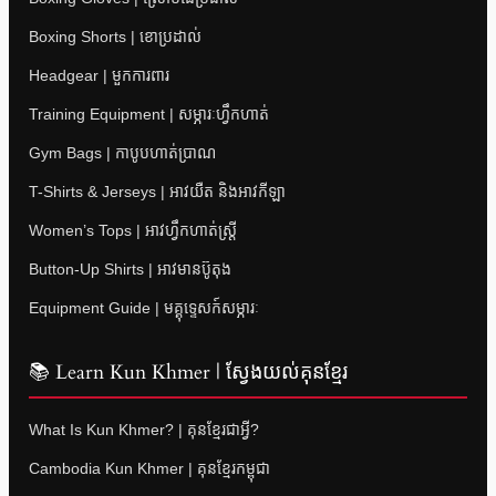
Boxing Shorts | ខោប្រដាល់
Headgear | មួកការពារ
Training Equipment | សម្ភារៈហ្វឹកហាត់
Gym Bags | កាបូបហាត់ប្រាណ
T-Shirts & Jerseys | អាវយឺត និងអាវកីឡា
Women’s Tops | អាវហ្វឹកហាត់ស្ត្រី
Button-Up Shirts | អាវមានប៊ូតុង
Equipment Guide | មគ្គុទ្ទេសក៍សម្ភារៈ
📚 Learn Kun Khmer | ស្វែងយល់គុនខ្មែរ
What Is Kun Khmer? | គុនខ្មែរជាអ្វី?
Cambodia Kun Khmer | គុនខ្មែរកម្ពុជា