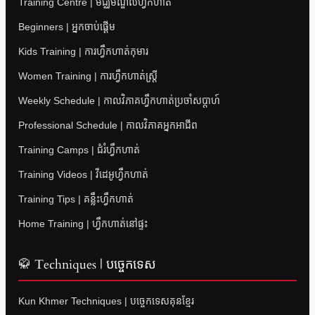
Training Centre | មជ្ឈមណ្ឌលហ្វឹកហាត់
Beginners | អ្នកចាប់ផ្តើម
Kids Training | ការហ្វឹកហាត់កុមារ
Women Training | ការហ្វឹកហាត់ស្ត្រី
Weekly Schedule | កាលវិភាគហ្វឹកហាត់ប្រចាំសប្តាហ៍
Professional Schedule | កាលវិភាគអ្នកអាជីព
Training Camps | ជំរំហ្វឹកហាត់
Training Videos | វីដេអូហ្វឹកហាត់
Training Tips | គន្លឹះហ្វឹកហាត់
Home Training | ហ្វឹកហាត់នៅផ្ទះ
🥋 Techniques | បច្ចេកទេស
Kun Khmer Techniques | បច្ចេកទេសគុនខ្មែរ