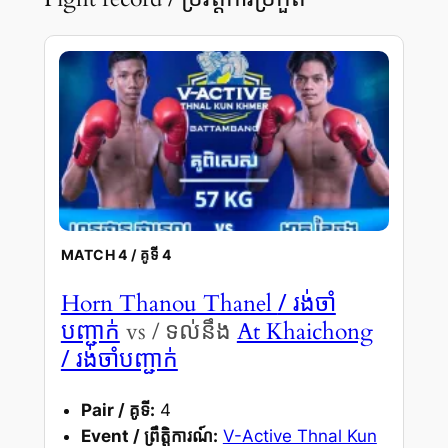
MATCH 4 / គូទី 4
/ រង់ចាំ
Horn Thanou Thanel
បញ្ជាក់
vs / ទល់នឹង
At Khaichong
/ រង់ចាំបញ្ជាក់
Pair / គូទី:
4
Event / ព្រឹត្តិការណ៍:
V-Active Thnal Kun