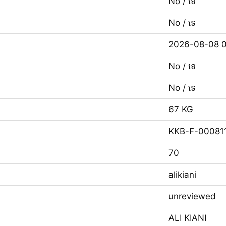
No / ទេ
No / ទេ
2026-08-08 0
No / ទេ
No / ទេ
67 KG
KKB-F-00081
70
alikiani
unreviewed
ALI KIANI