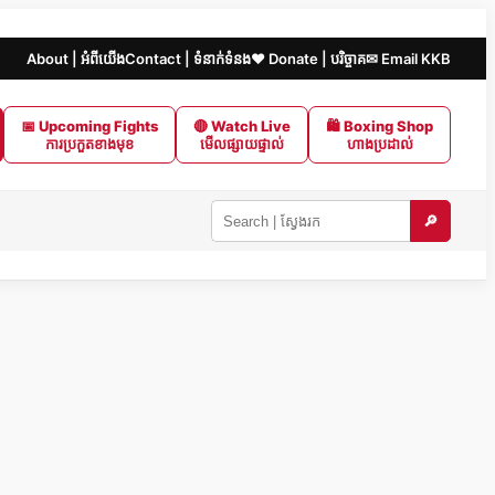
About | អំពីយើង
Contact | ទំនាក់ទំនង
❤️ Donate | បរិច្ចាគ
✉ Email KKB
📅 Upcoming Fights
🔴 Watch Live
🛍 Boxing Shop
ការប្រកួតខាងមុខ
មើលផ្សាយផ្ទាល់
ហាងប្រដាល់
🔎
Search
KKB
|
ស្វែងរក
ក្នុង
KKB