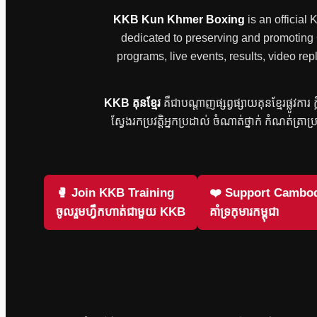
KKB Kun Khmer Boxing
is an official
dedicated to preserving and promoting Ca
programs, live events, results, video
KKB គុនខ្មែរ
គឺជាបណ្តាញផ្សព្វផ្សាយគុនខ្មែរផ្លូវកា
ស្វែងរកប្រវត្តិអ្នកប្រដាល់ ចំណាត់ថ្នាក់ កំណត់ត្រាប
🥊 Join KKB Training
❤️ Support Cambod
ចូលរួមហ្វឹកហាត់ជាមួយ KKB
គាំទ្រកុមារកម្ពុជា