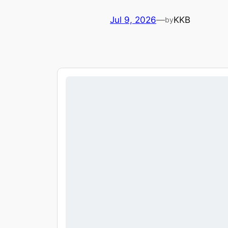
Jul 9, 2026
—
KKB
by