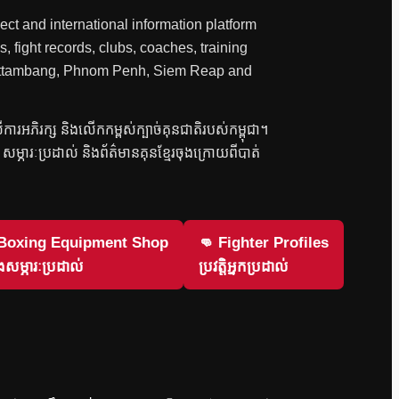
ct and international information platform
, fight records, clubs, coaches, training
 Battambang, Phnom Penh, Siem Reap and
លើការអភិរក្ស និងលើកកម្ពស់ក្បាច់គុនជាតិរបស់កម្ពុជា។
វិញ សម្ភារៈប្រដាល់ និងព័ត៌មានគុនខ្មែរចុងក្រោយពីបាត់
 Boxing Equipment Shop
👊 Fighter Profiles
សម្ភារៈប្រដាល់
ប្រវត្តិអ្នកប្រដាល់