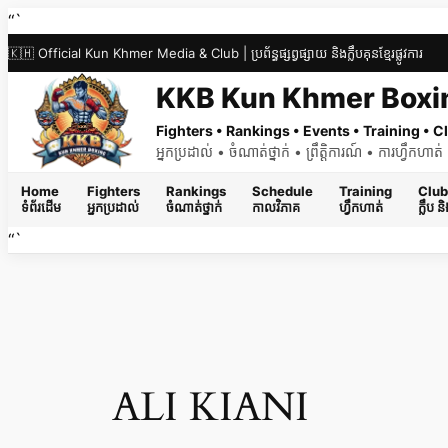
Skip
“`
to
🇰🇭 Official Kun Khmer Media & Club | ប្រព័ន្ធផ្សព្វផ្សាយ និងក្លឹបគុនខ្មែរផ្លូវការ
content
KKB Kun Khmer Boxi
Fighters • Rankings • Events • Training •
អ្នកប្រដាល់ • ចំណាត់ថ្នាក់ • ព្រឹត្តិការណ៍ • ការហ្វឹកហា
Home
Fighters
Rankings
Schedule
Training
Club
ទំព័រដើម
អ្នកប្រដាល់
ចំណាត់ថ្នាក់
កាលវិភាគ
ហ្វឹកហាត់
ក្លឹប 
“`
ALI KIANI