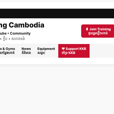
ng Cambodia
🥊 Join Training
 Clubs • Community
ចូលរួមហ្វឹកហាត់
ត់ • ក្លឹប • សហគមន៍
s & Gyms
News
Equipment
❤️ Support KKB
និងកន្លែងហាត់
ព័ត៌មាន
សម្ភារៈ
គាំទ្រ KKB