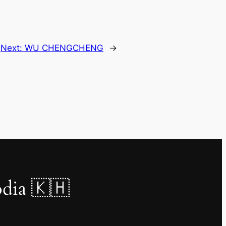
Next:
WU CHENGCHENG
→
dia 🇰🇭