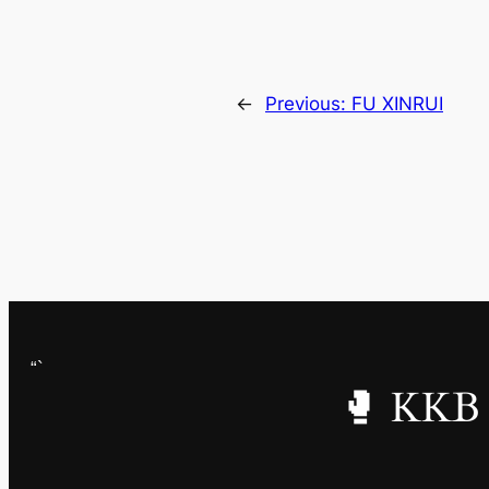
←
Previous:
FU XINRUI
“`
🥊 KKB 