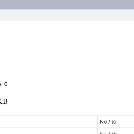
់: 0
KKB
No / ទេ