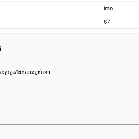
Iran
67
ត
រប្រកួតដែលបានភ្ជាប់ទេ។