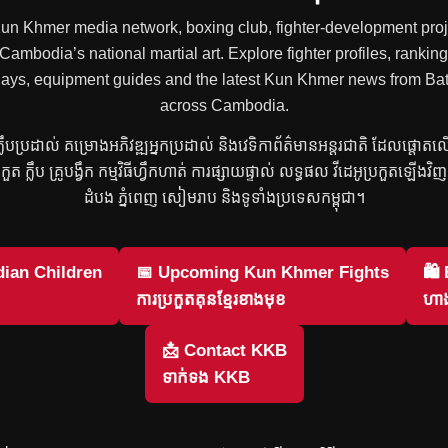
 Kun Khmer media network, boxing club, fighter-development proje
mbodia’s national martial art. Explore fighter profiles, rankings
 replays, equipment guides and the latest Kun Khmer news from
across Cambodia.
រ ក្លឹបប្រដាល់ គម្រោងអភិវឌ្ឍអ្នកប្រដាល់ និងវេទិកាព័ត៌មានអន្តរជាតិ ដែលផ្តោត
្រកួត ក្លឹប គ្រូបង្វឹក កម្មវិធីហ្វឹកហាត់ ការផ្សាយផ្ទាល់ លទ្ធផល វីដេអូប្រកួតឡើង
ដំបង ភ្នំពេញ សៀមរាប និងទូទាំងប្រទេសកម្ពុជា។
ian Children
📅 Upcoming Kun Khmer Fights
🛍
ការប្រកួតគុនខ្មែរខាងមុខ
ហាង
📩 Contact KKB
ទាក់ទង KKB