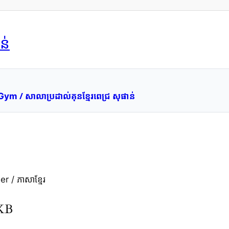
ន់
/ សាលាប្រដាល់គុនខ្មែរពេជ្រ សុផាន់
 Gym
 / ភាសាខ្មែរ
KKB