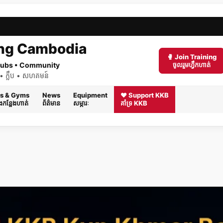
ng Cambodia
🥊 Join Training
 Clubs • Community
ចូលរួមហ្វឹកហាត់
ត់ • ក្លឹប • សហគមន៍
s & Gyms
News
Equipment
❤️ Support KKB
និងកន្លែងហាត់
ព័ត៌មាន
សម្ភារៈ
គាំទ្រ KKB