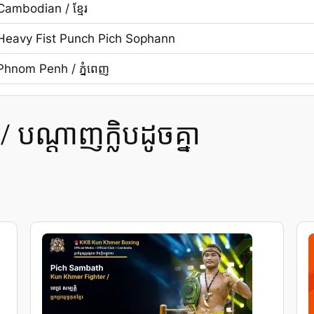
Cambodian / ខ្មែរ
Heavy Fist Punch Pich Sophann
Phnom Penh / ភ្នំពេញ
បណ្ដាញក្លិបដូចគ្នា