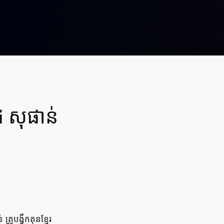
រ សុផាន់
ូបង្វឹកគុនខ្មែរ