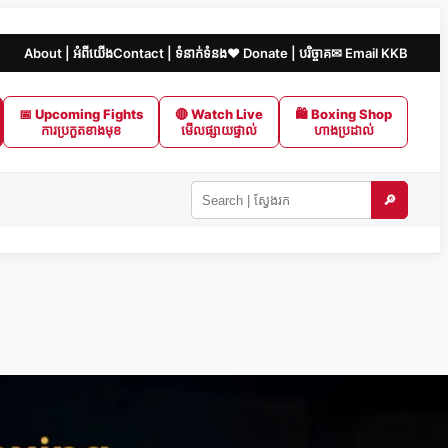
About | អំពីយើង
Contact | ទំនាក់ទំនង
❤️ Donate | បរិច្ចាគ
✉ Email KKB
📅 Upcoming Fights
🔴 Watch Live
🛍 Boxing Shop
ការប្រកួតខាងមុខ
មើលផ្សាយផ្ទាល់
ហាងប្រដាល់
🔎
Search
KKB
|
ស្វែងរក
ក្នុង
KKB