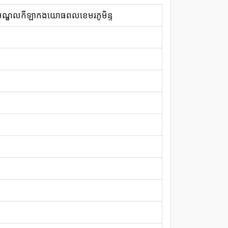
ណ្ឌលកីឡាកងយោធពលខេមរភូមិន្ទ