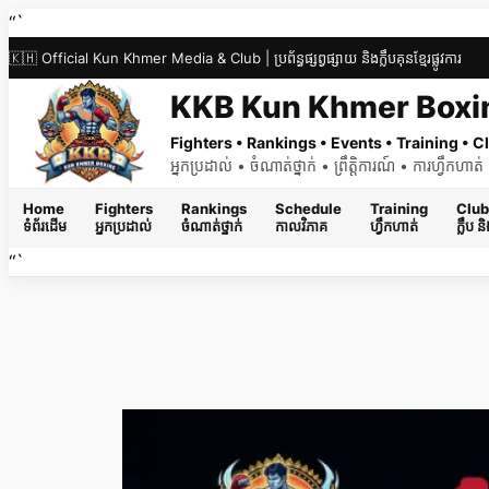
Skip
“`
to
🇰🇭 Official Kun Khmer Media & Club | ប្រព័ន្ធផ្សព្វផ្សាយ និងក្លឹបគុនខ្មែរផ្លូវការ
content
KKB Kun Khmer Boxi
Fighters • Rankings • Events • Training •
អ្នកប្រដាល់ • ចំណាត់ថ្នាក់ • ព្រឹត្តិការណ៍ • ការហ្វឹកហា
Home
Fighters
Rankings
Schedule
Training
Club
ទំព័រដើម
អ្នកប្រដាល់
ចំណាត់ថ្នាក់
កាលវិភាគ
ហ្វឹកហាត់
ក្លឹប 
“`