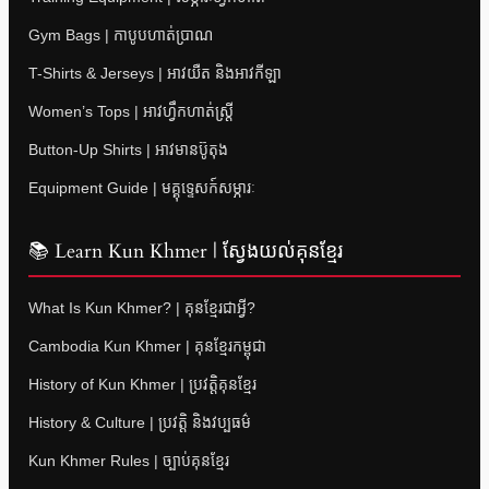
Gym Bags | កាបូបហាត់ប្រាណ
T-Shirts & Jerseys | អាវយឺត និងអាវកីឡា
Women’s Tops | អាវហ្វឹកហាត់ស្ត្រី
Button-Up Shirts | អាវមានប៊ូតុង
Equipment Guide | មគ្គុទ្ទេសក៍សម្ភារៈ
📚 Learn Kun Khmer | ស្វែងយល់គុនខ្មែរ
What Is Kun Khmer? | គុនខ្មែរជាអ្វី?
Cambodia Kun Khmer | គុនខ្មែរកម្ពុជា
History of Kun Khmer | ប្រវត្តិគុនខ្មែរ
History & Culture | ប្រវត្តិ និងវប្បធម៌
Kun Khmer Rules | ច្បាប់គុនខ្មែរ