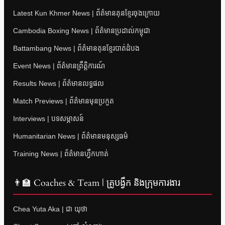
Latest Kun Khmer News | ព័ត៌មានគុនខ្មែរចុងក្រោយ
Cambodia Boxing News | ព័ត៌មានប្រដាល់កម្ពុជា
Battambang News | ព័ត៌មានគុនខ្មែរបាត់ដំបង
Event News | ព័ត៌មានព្រឹត្តិការណ៍
Results News | ព័ត៌មានលទ្ធផល
Match Previews | ព័ត៌មានមុនប្រកួត
Interviews | បទសម្ភាសន៍
Humanitarian News | ព័ត៌មានមនុស្សធម៌
Training News | ព័ត៌មានហ្វឹកហាត់
👨‍🏫 Coaches & Team | គ្រូបង្វឹក និងក្រុមការងារ
Chea Yuta Aka | ជា យុថា