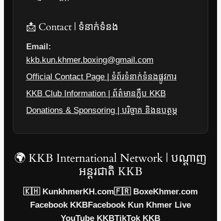
📩 Contact | ទំនាក់ទំនង
Email:
kkb.kun.khmer.boxing@gmail.com
Official Contact Page | ទំព័រទំនាក់ទំនងផ្លូវការ
KKB Club Information | ព័ត៌មានក្លឹប KKB
Donations & Sponsoring | បរិច្ចាគ និងឧបត្ថម្ភ
🌍 KKB International Network | បណ្តាញ
អន្តរជាតិ KKB
🇰🇭 KunkhmerKH.com
🇫🇷 BoxeKhmer.com
Facebook KKB
Facebook Kun Khmer Live
YouTube KKB
TikTok KKB