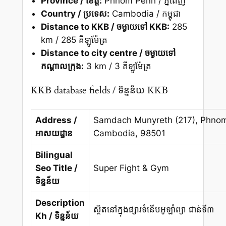
Province / ខេត្ត:
Phnom Penh / ភ្នំពេញ
Country / ប្រទេស:
Cambodia / កម្ពុជា
Distance to KKB / ចម្ងាយទៅ KKB:
285
km / 285 គីឡូម៉ែត្រ
Distance to city centre / ចម្ងាយទៅ
កណ្ដាលក្រុង:
3 km / 3 គីឡូម៉ែត្រ
KKB database fields / ទិន្នន័យ KKB
Address /
Samdach Munyreth (217), Phno
អាសយដ្ឋាន
Cambodia, 98501
Bilingual
Seo Title /
Super Fight & Gym
ទិន្នន័យ
Description
ស្ថិតនៅក្នុងផ្សារទំនើបអូឡាំព្យា ជាន់ទី៣
Kh / ទិន្នន័យ