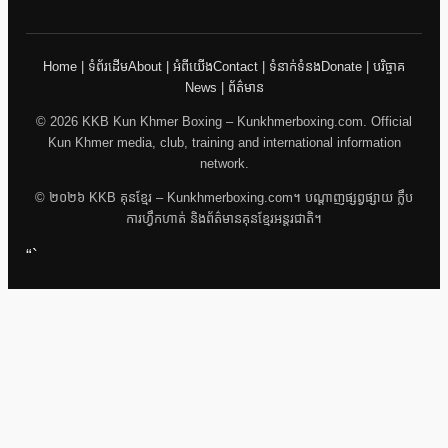
Home | ទំព័រដើម
About | អំពីយើង
Contact | ទំនាក់ទំនង
Donate | បរិច្ចាគ
News | ព័ត៌មាន
© 2026 KKB Kun Khmer Boxing – Kunkhmerboxing.com. Official
Kun Khmer media, club, training and international information
network.
© ២០២៦ KKB គុនខ្មែរ – Kunkhmerboxing.com។ បណ្តាញផ្សព្វផ្សាយ ក្លឹប
ការហ្វឹកហាត់ និងព័ត៌មានគុនខ្មែរអន្តរជាតិ។
“`