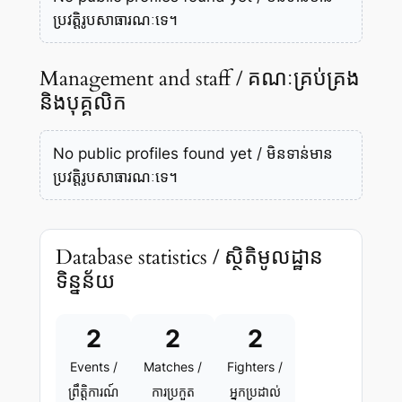
ប្រវត្តិរូបសាធារណៈទេ។
Management and staff / គណៈគ្រប់គ្រង
និងបុគ្គលិក
No public profiles found yet / មិនទាន់មាន
ប្រវត្តិរូបសាធារណៈទេ។
Database statistics / ស្ថិតិមូលដ្ឋាន
ទិន្នន័យ
2
2
2
Events /
Matches /
Fighters /
ព្រឹត្តិការណ៍
ការប្រកួត
អ្នកប្រដាល់