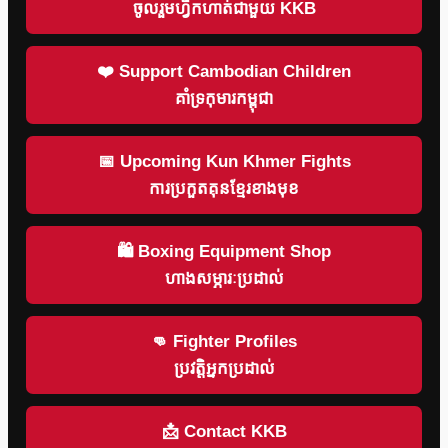
ចូលរួមហ្វឹកហាត់ជាមួយ KKB
❤️ Support Cambodian Children
គាំទ្រកុមារកម្ពុជា
📅 Upcoming Kun Khmer Fights
ការប្រកួតគុនខ្មែរខាងមុខ
🛍 Boxing Equipment Shop
ហាងសម្ភារៈប្រដាល់
👊 Fighter Profiles
ប្រវត្តិអ្នកប្រដាល់
📩 Contact KKB