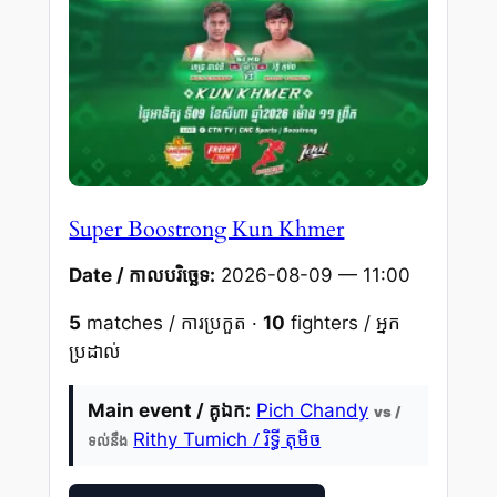
Super Boostrong Kun Khmer
Date / កាលបរិច្ឆេទ:
2026-08-09 — 11:00
5
matches / ការប្រកួត ·
10
fighters / អ្នក
ប្រដាល់
Main event / គូឯក:
Pich Chandy
vs /
/ រិទ្ធី តុមិច
Rithy Tumich
ទល់នឹង