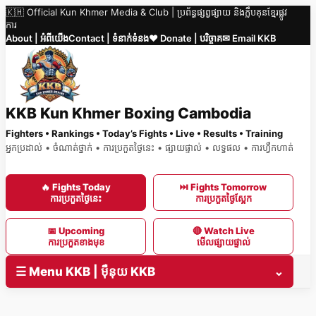
🇰🇭 Official Kun Khmer Media & Club | ប្រព័ន្ធផ្សព្វផ្សាយ និងក្លឹបគុនខ្មែរផ្លូវ
Skip
ការ
to
About | អំពីយើង
Contact | ទំនាក់ទំនង
❤️ Donate | បរិច្ចាគ
✉ Email KKB
content
KKB Kun Khmer Boxing Cambodia
Fighters • Rankings • Today’s Fights • Live • Results • Training
អ្នកប្រដាល់ • ចំណាត់ថ្នាក់ • ការប្រកួតថ្ងៃនេះ • ផ្សាយផ្ទាល់ • លទ្ធផល • ការហ្វឹកហាត់
🔥 Fights Today
⏭ Fights Tomorrow
ការប្រកួតថ្ងៃនេះ
ការប្រកួតថ្ងៃស្អែក
📅 Upcoming
🔴 Watch Live
ការប្រកួតខាងមុខ
មើលផ្សាយផ្ទាល់
☰ Menu KKB | ម៉ឺនុយ KKB
⌄