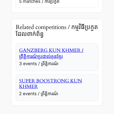
5 matches / ការប្រកួត
Related competitions / កម្មវិធីប្រកួត
ដែលពាក់ព័ន្ធ
/
GANZBERG KUN KHMER
ព្រឹត្តិការណ៍ប្រដាល់គុនខ្មែរ
3 events / ព្រឹត្តិការណ៍
SUPER BOOSTRONG KUN
KHMER
2 events / ព្រឹត្តិការណ៍