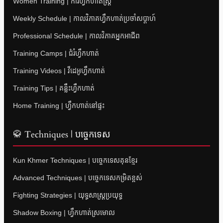
Women Training | ការហ្វឹកហាត់ស្ត្រី
Weekly Schedule | កាលវិភាគហ្វឹកហាត់ប្រចាំសប្តាហ៍
Professional Schedule | កាលវិភាគអ្នកអាជីព
Training Camps | ជំរំហ្វឹកហាត់
Training Videos | វីដេអូហ្វឹកហាត់
Training Tips | គន្លឹះហ្វឹកហាត់
Home Training | ហ្វឹកហាត់នៅផ្ទះ
🥋 Techniques | បច្ចេកទេស
Kun Khmer Techniques | បច្ចេកទេសគុនខ្មែរ
Advanced Techniques | បច្ចេកទេសកម្រិតខ្ពស់
Fighting Strategies | យុទ្ធសាស្ត្រប្រយុទ្ធ
Shadow Boxing | ហ្វឹកហាត់ស្រមោល