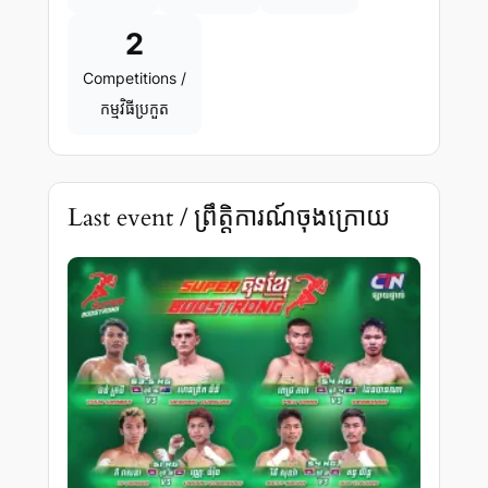
2
Competitions /
កម្មវិធីប្រកួត
Last event / ព្រឹត្តិការណ៍ចុងក្រោយ