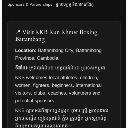
Sponsors & Partnerships | អ្នកឧបត្ថម្ភ និងភាពជាដៃគូ
📍 Visit KKB Kun Khmer Boxing
Battambang
Location:
Battambang City, Battambang
Province, Cambodia
ទីតាំង៖
ក្រុងបាត់ដំបង ខេត្តបាត់ដំបង ប្រទេសកម្ពុជា
KKB welcomes local athletes, children,
women, fighters, beginners, international
visitors, clubs, coaches, volunteers and
potential sponsors.
KKB ស្វាគមន៍កីឡាករក្នុងស្រុក កុមារ ស្ត្រី អ្នកប្រដាល់
អ្នកចាប់ផ្តើម ភ្ញៀវអន្តរជាតិ ក្លឹប គ្រូបង្វឹក អ្នកស្ម័គ្រចិត្ត
និងអ្នកឧបត្ថម្ភនាពេលអនាគត។