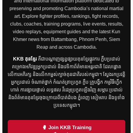
and international information platform dedicated to
preserving and promoting Cambodia’s national martial
art. Explore fighter profiles, rankings, fight records,
clubs, coaches, training programs, live events, results,
video replays, equipment guides and the latest Kun
Khmer news from Battambang, Phnom Penh, Siem
Reap and across Cambodia.
KKB គុនខ្មែរ
គឺជាបណ្តាញផ្សព្វផ្សាយគុនខ្មែរផ្លូវការ ក្លឹបប្រដាល់
គម្រោងអភិវឌ្ឍអ្នកប្រដាល់ និងវេទិកាព័ត៌មានអន្តរជាតិ ដែលផ្តោត
លើការអភិរក្ស និងលើកកម្ពស់ក្បាច់គុនជាតិរបស់កម្ពុជា។ ស្វែងរកប្រវត្តិ
អ្នកប្រដាល់ ចំណាត់ថ្នាក់ កំណត់ត្រាប្រកួត ក្លឹប គ្រូបង្វឹក កម្មវិធីហ្វឹក
ហាត់ ការផ្សាយផ្ទាល់ លទ្ធផល វីដេអូប្រកួតឡើងវិញ សម្ភារៈប្រដាល់
និងព័ត៌មានគុនខ្មែរចុងក្រោយពីបាត់ដំបង ភ្នំពេញ សៀមរាប និងទូទាំង
ប្រទេសកម្ពុជា។
🥊 Join KKB Training