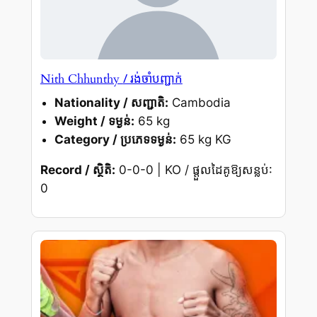
/ រង់ចាំបញ្ជាក់
Nith Chhunthy
Nationality / សញ្ជាតិ:
Cambodia
Weight / ទម្ងន់:
65 kg
Category / ប្រភេទទម្ងន់:
65 kg KG
Record / ស្ថិតិ:
0-0-0 | KO / ផ្តួលដៃគូឱ្យសន្លប់:
0