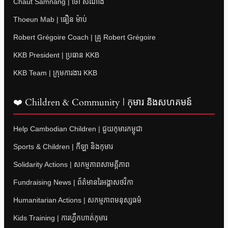
Chaut Samnang | ចៅ សំណាង
Thoeun Mab | ធឿន ម៉ាប់
Robert Grégoire Coach | គ្រូ Robert Grégoire
KKB President | ប្រធាន KKB
KKB Team | ក្រុមការងារ KKB
❤️ Children & Community | កុមារ និងសហគមន៍
Help Cambodian Children | ជួយកុមារកម្ពុជា
Sports & Children | កីឡា និងកុមារ
Solidarity Actions | សកម្មភាពសាមគ្គីភាព
Fundraising News | ព័ត៌មានរៃអង្គាសថវិកា
Humanitarian Actions | សកម្មភាពមនុស្សធម៌
Kids Training | ការហ្វឹកហាត់កុមារ