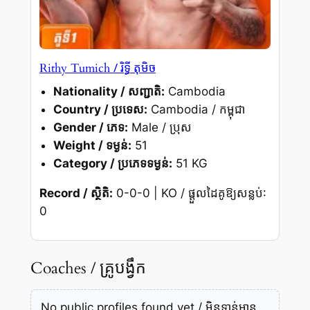
/ រិទ្ធី តុមិច
Rithy Tumich
Nationality / សញ្ជាតិ:
Cambodia
Country / ប្រទេស:
Cambodia / កម្ពុជា
Gender / ភេទ:
Male / ប្រុស
Weight / ទម្ងន់:
51
Category / ប្រភេទទម្ងន់:
51 KG
Record / ស្ថិតិ:
0-0-0 | KO / ផ្តួលដៃគូឱ្យសន្លប់:
0
Coaches / គ្រូបង្វឹក
No public profiles found yet / មិនទាន់មាន