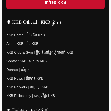
ទាក់ទង KKB
🥊 KKB Official | KKB ផ្លូវការ
KKB Home | ទំព័រដើម KKB
About KKB | អំពី KKB
KKB Club & Gym | ក្លឹប និងកន្លែងហ្វឹកហាត់ KKB
Contact KKB | ទាក់ទង KKB
Donate | បរិច្ចាគ
KKB News | ព័ត៌មាន KKB
KKB Network | បណ្តាញ KKB
KKB Philosophy | ទស្សនវិជ្ជា KKB
👊 Fighters | អ្នកប្រដាល់